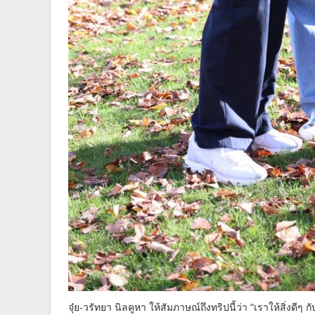
จุ๋ย-วรัทยา นิลคูหา ให้สัมภาษณ์ถึงทริปนี้ว่า “เราให้สิ่