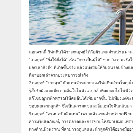
นอกจากนี้ วิฟสกินได้วางกลยุทธ์ให้กับตัวแทนจำหน่าย ผ่าน
1.กลยุทธ์ “ยิ่งให้ยิ่งได้” เน้น “การเป็นผู้ให้” ขาย “ความจร
บอกเล่าสิ่งดีๆ ที่เกิดขึ้นจริง แล้วแบ่งปันให้กับคนรอบข้างแ
ที่มาบอกเล่าจากประสบการณ์จริง
2.กลยุทธ์ “รวยสุข” ตัวแทนจำหน่ายของวิฟสกินส่วนใหญ่นั้น
รู้สึกรักผิวและมีความมั่นใจในตัวเอง กล้าที่จะออกไปใช้ชีว
แก้ไขปัญหาผิวพรรณให้คนอื่นได้เพิ่มมากขึ้น ไม่เพียงแต่จะ
ขอบคุณจากลูกค้า ซึ่งเป็นความสุขและอิ่มเอมใจคืนกลับมา ถื
3.กลยุทธ์ “ครอบครัวตัวแทน” เพราะตัวแทนจำหน่ายเปรียบเ
ความรู้ผลิตภัณฑ์, การตลาดและการขายให้สม่ำเสมอ เพราะตั
ทางด้านผิวพรรณ ที่สามารถดูแลแนะนำลูกค้าได้อย่างมืออ