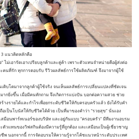
 3 แนวคิดหลักคือ
ิงใจ” ไม่เอารัดเอาเปรียบลูกค้าและคู่ค้า เพราะตัวแทนจำหน่ายคือผู้ส่งต่อ
ละคนที่รัก ทุกการตอบรับ รีวิวผลลัพธ์การใช้ผลิตภัณฑ์ จึงมาจากผู้ใช้
เติบโตมาจากลูกค้าผู้ใช้จริง จนเห็นผลลัพธ์การเปลี่ยนแปลงที่ชัดเจน
ิตมากยิ่งขึ้น เมื่อมีคนทักถาม จึงเกิดการแบ่งปัน บอกต่อความสวย ช่วย
สร้างรายได้และกำไรเพื่อยกระดับชีวิตให้กับครอบครัวแล้ว ยังได้รับคำ
อเป็นโบนัสให้กับชีวิตได้ด้วย เป็นที่มาของคำว่า “รวยสุข” นั่นเอง
สมือนพาร์ทเนอร์ของบริษัท และอยู่กันแบบ “ครอบครัว” มีทีมงานอบรม
วแทนของวิฟสกินต้องมีความรู้ที่ถูกต้อง และเสมือนเป็นผู้เชี่ยวชาญ
าชีพ นอกจากนี้ การจัดอบรมให้ความรู้จากโค้ชแนวหน้าระดับประเทศ