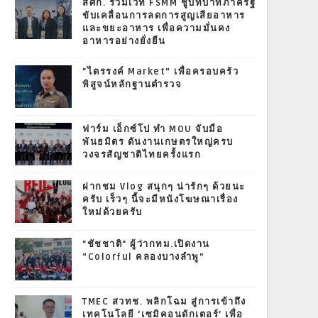
สศก. ร่วมเวที FSMM ชูบทบาทภาครัฐ
ขับเคลื่อนการลดการสูญเสียอาหาร
และขยะอาหาร เพื่อความมั่นคง
อาหารอย่างยั่งยืน
"ไตรรงค์ Market” เพื่อครอบครัว
พิสูจน์หลักฐานตำรวจ
ฟาร์ม เอ็กซ์โป ทำ MOU จับมือ
พันธมิตร ดันงานเกษตรใหญ่ครบ
วงจรสัญชาติไทยครั้งแรก
ฝากชม Vlog สนุกๆ น่ารักๆ ด้วยนะ
ครับ เร็วๆ นี้จะมีหนังโฆษณาเรื่อง
ใหม่ด้วยครับ
"ชัชชาติ" ผู้ว่ากทม.เปิดงาน
“Colorful คลองบางลำพู”
TMEC สวทช. พลิกโฉม สู่การเข้าถึง
เทคโนโลยี ‘เซมิคอนดักเตอร์’ เพื่อ