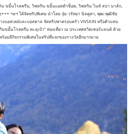
กิน ขมิ้นโรสครีม, วิฟสกิน ขมิ้นแอสต้าช็อต, วิฟสกิน ไนท์ สปา มาส์ก,
+++ ฯลฯ ได้จัดทริปพิเศษ นำโดย จุ๋ย-วรัทยา นิลคูหา, พุฒ-พุฒิชัย
ักอย่างบอสเหม๋และบอสตาล จัดทริปพาครอบครัว VIVSKIN หรือตัวแทน
กินขมิ้นโรสครีม ทะลุเป้า” ท่องเที่ยว ณ ประเทศสวิตเซอร์แลนด์ ด้วย
พร้อมมีกิจกรรมพิเศษในทริปที่แจกของรางวัลอีกมากมาย