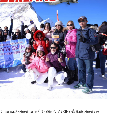
ัดจำหน่ายผลิตภัณฑ์แบรนด์ ‘วิฟสกิน (VIV SKIN)’ ซึ่งมีผลิตภัณฑ์วาง