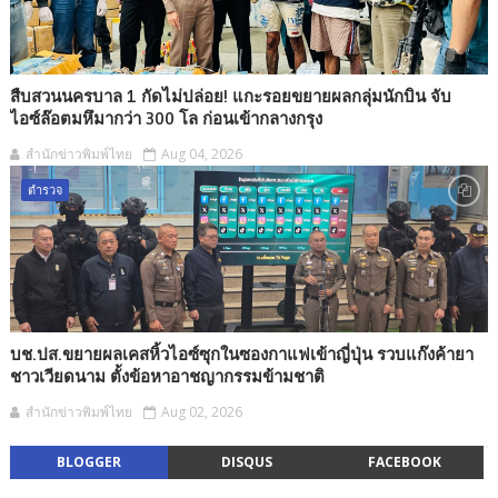
สืบสวนนครบาล 1 กัดไม่ปล่อย! แกะรอยขยายผลกลุ่มนักบิน จับ
ไอซ์ล๊อตมหึมากว่า 300 โล ก่อนเข้ากลางกรุง
สำนักข่าวพิมพ์ไทย
Aug 04, 2026
ตำรวจ
บช.ปส.ขยายผลเคสหิ้วไอซ์ซุกในซองกาแฟเข้าญี่ปุ่น รวบแก๊งค้ายา
ชาวเวียดนาม ตั้งข้อหาอาชญากรรมข้ามชาติ
สำนักข่าวพิมพ์ไทย
Aug 02, 2026
BLOGGER
DISQUS
FACEBOOK