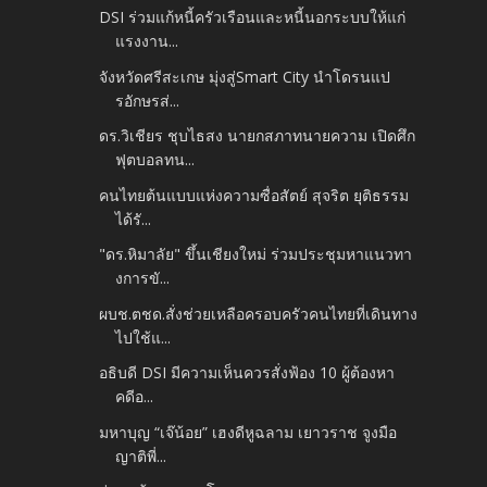
DSI ร่วมแก้หนี้ครัวเรือนและหนี้นอกระบบให้แก่
แรงงาน...
จังหวัดศรีสะเกษ มุ่งสู่Smart City นำโดรนแป
รอักษรส่...
ดร.วิเชียร ชุบไธสง นายกสภาทนายความ เปิดศึก
ฟุตบอลทน...
คนไทยต้นแบบแห่งความซื่อสัตย์ สุจริต ยุติธรรม
ได้รั...
"ดร.หิมาลัย" ขึ้นเชียงใหม่ ร่วมประชุมหาแนวทา
งการขั...
ผบช.ตชด.สั่งช่วยเหลือครอบครัวคนไทยที่เดินทาง
ไปใช้แ...
อธิบดี DSI มีความเห็นควรสั่งฟ้อง 10 ผู้ต้องหา
คดีอ...
มหาบุญ “เจ๊น้อย” เฮงดีหูฉลาม เยาวราช จูงมือ
ญาติพี่...