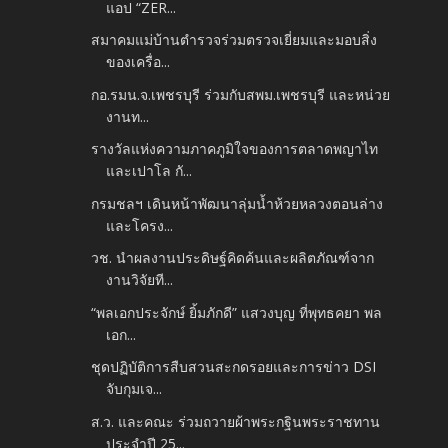
แอป “ZER...
สมาคมแม่บ้านตำรวจร่วมตรวจเยี่ยมและมอบสิ่ง
ของเครื่อ...
กอ.รมน.จ.เพชรบุรี ร่วมกับสพม.เพชรบุรี และหน่วย
งานท...
รางวัลแห่งความภาคภูมิใจของการตลาดพญาไท
และเปาโล กั...
กรมชลฯ เดินหน้าพัฒนาลุ่มน้ำห้วยหลวงตอนล่าง
และโครง...
วช. นำผลงานประดิษฐ์คิดค้นและผลิตภัณฑ์จาก
งานวิจัยที...
“พลเอกประจักษ์ ยิ้มภักดี” แสวงบุญ ที่พุทธคยา พล
เอก...
ชุดปฏิบัติการสืบสวนสะกดรอยและการข่าว DSI
จับกุมเจ...
ส.ว. และคณะ ร่วมถวายผ้าพระกฐินพระราชทาน
ประจำปี 25...