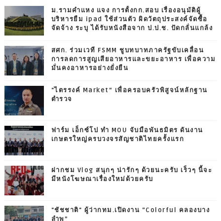
ม.รามคำแหง แจง การตั้งกก.สอบ เรื่องอนุมัติผู้
บริหารยืม ipad ใช้ส่วนตัว ผิดวัตถุประสงค์จัดซื้อ
จัดจ้าง ระบุ ได้รับหนังสือจาก ป.ป.ช. ปัดกลั่นแกล้ง
สศก. ร่วมเวที FSMM ชูบทบาทภาครัฐขับเคลื่อน
การลดการสูญเสียอาหารและขยะอาหาร เพื่อความ
มั่นคงอาหารอย่างยั่งยืน
"ไตรรงค์ Market” เพื่อครอบครัวพิสูจน์หลักฐาน
ตำรวจ
ฟาร์ม เอ็กซ์โป ทำ MOU จับมือพันธมิตร ดันงาน
เกษตรใหญ่ครบวงจรสัญชาติไทยครั้งแรก
ฝากชม Vlog สนุกๆ น่ารักๆ ด้วยนะครับ เร็วๆ นี้จะ
มีหนังโฆษณาเรื่องใหม่ด้วยครับ
"ชัชชาติ" ผู้ว่ากทม.เปิดงาน “Colorful คลองบาง
ลำพู”