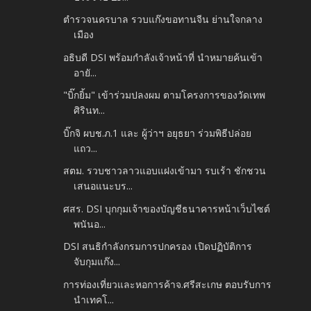
ตำรวจนครบาล รวบแก๊งขอทานจีน ย่านใจกลาง
เมือง
อธิบดี DSI พร้อมกำลังเจ้าหน้าที่ นำหมายค้นเข้า
อายั...
"บิ๊กยิ้ม" เข้าร่วมปลงผม ตามโครงการของวัดเทพ
ศิรินท...
บิ๊กจิ ผบช.ภ.1 และ ผู้ว่าฯ อยุธยา ร่วมพิธีปล่อย
แถว...
สตม. รวบชาวลาวแอบแฝงเข้ามา รบเร้า ชักชวน
เสนอแนะบร...
ศสร. DSI บุกกุมเจ้าของบัญชีธนาคารหน้าเว็บไซต์
พนันอ...
DSI สนธิกำลังกรมการปกครอง เปิดปฏิบัติการ
จับกุมแก๊ง...
การท่องเที่ยวและหอการค้าจ.ศรีสะเกษ ตอบรับการ
นำเทคโ...