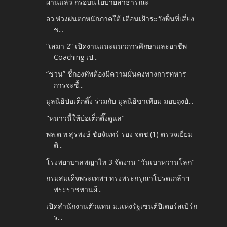
ผ่านแล้ว กรอบนโยบายสาธารณะ
อว.ห่วงฝนตกหนักภาคใต้ เตือนเฝ้าระวังพื้นที่เสี่ยง
ช...
“เสมา 2” เปิดงานแนะแนวการศึกษาและอาชีพ
Coaching เป...
“ชวน” ชี้กองทัพต้องมีความมั่นคงทางการทหาร
การจะซื้...
มูลนิธิป่อเต็กตึ๊ง ร่วมกับ มูลนิธิขาเทียม มอบถุงยั...
"หนาวนี้ให้ป่อเต็กตึ๊งดูแล"
พล.ต.ท.สุรพงษ์ ชัยจันทร์ รอง จตช.(1) ตรวจเยี่ยม
ติ...
โรงพยาบาลพญาไท 3 จัดงาน "วันเบาหวานโลก"
กรมสมเด็จพระเทพฯ ทรงพระกรุณาโปรดเกล้าฯ
พระราชทานผ้...
เปิดสำนักงานตัวแทน ม.เเห่งรัฐเซนต์ปีเตอร์สเบิร์ก
ร...