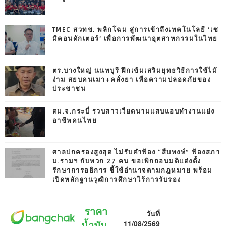
TMEC สวทช. พลิกโฉม สู่การเข้าถึงเทคโนโลยี ‘เซ
มิคอนดักเตอร์’ เพื่อการพัฒนาอุตสาหกรรมในไทย
ตร.บางใหญ่ นนทบุรี ฝึกเข้มเสริมยุทธวิธีการใช้ไม้
ง่าม สยบคนเมา+คลั่งยา เพื่อความปลอดภัยของ
ประชาชน
ตม.จ.กระบี่ รวบสาวเวียดนามแสบแอบทำงานแย่ง
อาชีพคนไทย
ศาลปกครองสูงสุด ไม่รับคำฟ้อง “สืบพงษ์” ฟ้องสภา
ม.รามฯ กับพวก 27 คน ขอเพิกถอนมติแต่งตั้ง
รักษาการอธิการ ชี้ใช้อำนาจตามกฎหมาย พร้อม
เปิดหลักฐานวุฒิการศึกษาไร้การรับรอง