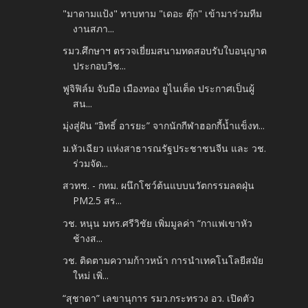
"มาดามแป้ง" ทาบทาม "เดอะ ตุ๊ก" เข้ามาร่วมทีม
งานสภา...
รมว.ศึกษาฯ ตรวจเยี่ยมสนามทดสอบรับใบอนุญาต
ประกอบวิช...
ฟูจิฟิล์ม จับมือ เมืองทอง ยูไนเต็ด ประกาศเป็นผู้
สน...
มุ่งสู่ฝัน “อิทธิ์ อารยะ” จากนักกีฬาฮอกกี้น้ำแข็งท...
ม.หัวเฉียว แห่งสาธารณรัฐประชาชนจีน และ วช.
ร่วมจัด...
สวทช. - กทม. ผนึกโชว์ต้นแบบนวัตกรรมลดฝุ่น
PM2.5 สร...
วช. หนุน มทร.ศรีวิชัย เพิ่มมูลค่า “กาแฟเขาหัว
ช้างส...
วช. ติดตามความก้าวหน้า การนำเทคโนโลยีสมัย
ใหม่ เพิ่...
“สุชาดา” เลขานุการ รมว.กระทรวง อว. เปิดตัว