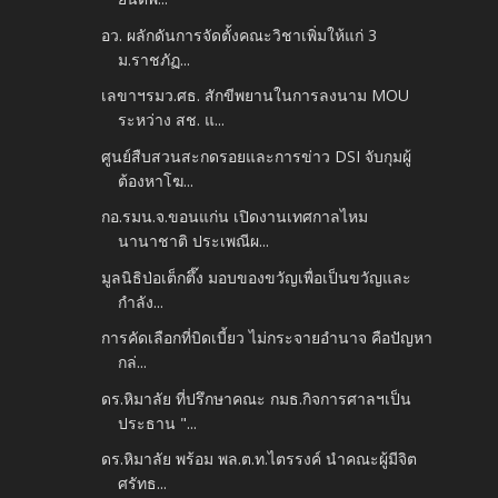
อว. ผลักดันการจัดตั้งคณะวิชาเพิ่มให้แก่ 3
ม.ราชภัฏ...
เลขาฯรมว.ศธ. สักขีพยานในการลงนาม MOU
ระหว่าง สช. แ...
ศูนย์สืบสวนสะกดรอยและการข่าว DSI จับกุมผู้
ต้องหาโฆ...
กอ.รมน.จ.ขอนแก่น เปิดงานเทศกาลไหม
นานาชาติ ประเพณีผ...
มูลนิธิป่อเต็กตึ๊ง มอบของขวัญเพื่อเป็นขวัญและ
กำลัง...
การคัดเลือกที่บิดเบี้ยว ไม่กระจายอำนาจ คือปัญหา
กล่...
ดร.หิมาลัย ที่ปรึกษาคณะ กมธ.กิจการศาลฯเป็น
ประธาน "...
ดร.หิมาลัย พร้อม พล.ต.ท.ไตรรงค์ นำคณะผู้มีจิต
ศรัทธ...