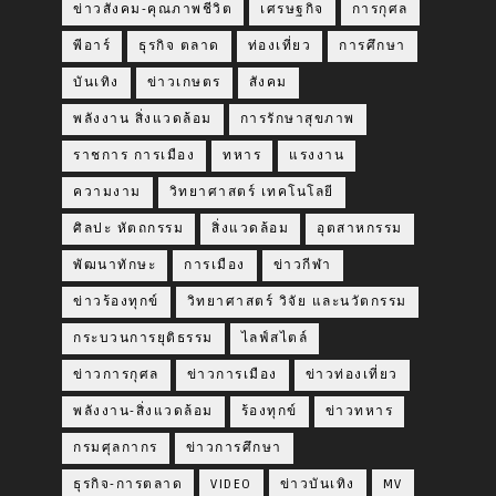
ข่าวสังคม-คุณภาพชีวิต
เศรษฐกิจ
การกุศล
พีอาร์
ธุรกิจ ตลาด
ท่องเที่ยว
การศึกษา
บันเทิง
ข่าวเกษตร
สังคม
พลังงาน สิ่งแวดล้อม
การรักษาสุขภาพ
ราชการ การเมือง
ทหาร
แรงงาน
ความงาม
วิทยาศาสตร์ เทคโนโลยี
ศิลปะ หัตถกรรม
สิ่งแวดล้อม
อุตสาหกรรม
พัฒนาทักษะ
การเมือง
ข่าวกีฬา
ข่าวร้องทุกข์
วิทยาศาสตร์ วิจัย และนวัตกรรม
กระบวนการยุติธรรม
ไลฟ์สไตล์
ข่าวการกุศล
ข่าวการเมือง
ข่าวท่องเที่ยว
พลังงาน-สิ่งแวดล้อม
ร้องทุกข์
ข่าวทหาร
กรมศุลกากร
ข่าวการศึกษา
ธุรกิจ-การตลาด
VIDEO
ข่าวบันเทิง
MV