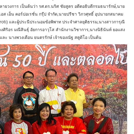
ลายวงการ เป็นต้นว่า รศ.ดร.นริศ ชัยสูตร อดีตอธิบดีกรมธนารักษ์,นาย
เอส เอ็น คอร์ปอเรชั่น กรุ๊ป จำกัด,นายปรีชา วิภวศุทธิ์ อุปนายกสมาคม
Proti) และผู้ประนีประนอมข้อพิพาท ประจำศาลยุติธรรม,นางสาวการุณี
ศิริอร มณีสินธุ์ อัยการอาวุโส สำนักงานวิชาการ,นางนิธินันท์ ยอแสง
และ นางพวงเดือน ยนตรรักษ์ เจ้าของณัฐ สตูดิโอ เป็นต้น