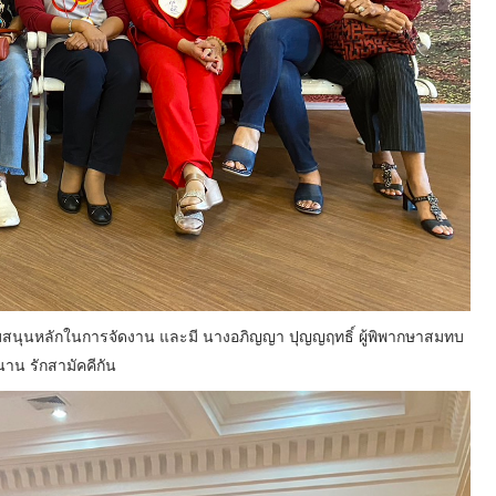
วมสนับสนุนหลักในการจัดงาน และมี นางอภิญญา ปุญญฤทธิ์ ผู้พิพากษาสมทบ
น รักสามัคคีกัน