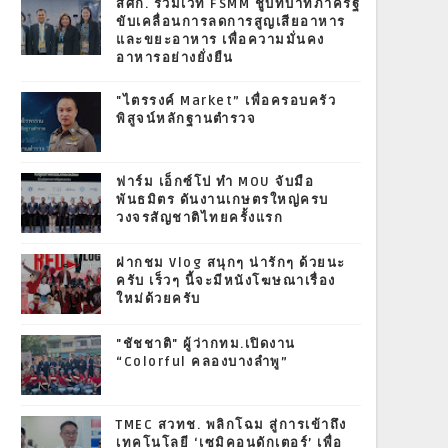
สศก. ร่วมเวที FSMM ชูบทบาทภาครัฐ
ขับเคลื่อนการลดการสูญเสียอาหาร
และขยะอาหาร เพื่อความมั่นคง
อาหารอย่างยั่งยืน
"ไตรรงค์ Market” เพื่อครอบครัว
พิสูจน์หลักฐานตำรวจ
ฟาร์ม เอ็กซ์โป ทำ MOU จับมือ
พันธมิตร ดันงานเกษตรใหญ่ครบ
วงจรสัญชาติไทยครั้งแรก
ฝากชม Vlog สนุกๆ น่ารักๆ ด้วยนะ
ครับ เร็วๆ นี้จะมีหนังโฆษณาเรื่อง
ใหม่ด้วยครับ
"ชัชชาติ" ผู้ว่ากทม.เปิดงาน
“Colorful คลองบางลำพู”
TMEC สวทช. พลิกโฉม สู่การเข้าถึง
เทคโนโลยี ‘เซมิคอนดักเตอร์’ เพื่อ