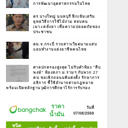
การพัฒนาอุตสาหกรรมในไทย
ตร.บางใหญ่ นนทบุรี ฝึกเข้มเสริม
ยุทธวิธีการใช้ไม้ง่าม สยบคน
เมา+คลั่งยา เพื่อความปลอดภัยของ
ประชาชน
ตม.จ.กระบี่ รวบสาวเวียดนามแสบ
แอบทำงานแย่งอาชีพคนไทย
ศาลปกครองสูงสุด ไม่รับคำฟ้อง “สืบ
พงษ์” ฟ้องสภา ม.รามฯ กับพวก 27
คน ขอเพิกถอนมติแต่งตั้ง รักษาการ
อธิการ ชี้ใช้อำนาจตามกฎหมาย
พร้อมเปิดหลักฐานวุฒิการศึกษาไร้การรับรอง