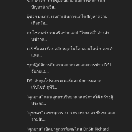
รอง ผบ.ตร. ประชุมติดตาม และกำชับการแก้
ปัญหานักเรีย...
ผู้ช่วย ผบ.ตร. เร่งดำเนินการแก้ไขปัญหาความ
เดือดร้อ...
ตร.ไซเบอร์รวบเครือข่ายแอป "ไทยเดลี่" อ้างอ่า
นข่าวแ...
ภ.8 ชี้แจง เรื่อง คลิปหลุดในโลกออนไลน์ ร.ต.ท.ตำ
แหน...
ชุดปฏิบัติการสืบสวนสะกดรอยและการข่าว DSI
จับกุมแม่...
DSI จับกุมโปรแกรมเมอร์และนักการตลาด
เว็บไซต์ ดูทีวี...
“ศุภมาส” หนุนอุทยานวิทยาศาสตร์ภาคใต้ สร้างผู้
ประกอ...
“สุชาดา” เลขานุการ รมว.กระทรวง อว.ชื่นชมและ
ร่วมยิน...
“ศุภมาส” เปิดปาฐกถาพิเศษโดย Dr.Sir Richard