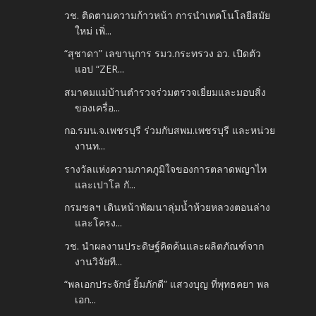
วช. ติดตามความก้าวหน้า การนำเทคโนโลยีสมัย
ใหม่ เพิ่...
“สุชาดา” เลขานุการ รมว.กระทรวง อว. เปิดตัว
แอป “ZER...
สมาคมแม่บ้านตำรวจร่วมตรวจเยี่ยมและมอบสิ่ง
ของเครื่อ...
กอ.รมน.จ.เพชรบุรี ร่วมกับสพม.เพชรบุรี และหน่วย
งานท...
รางวัลแห่งความภาคภูมิใจของการตลาดพญาไท
และเปาโล กั...
กรมชลฯ เดินหน้าพัฒนาลุ่มน้ำห้วยหลวงตอนล่าง
และโครง...
วช. นำผลงานประดิษฐ์คิดค้นและผลิตภัณฑ์จาก
งานวิจัยที...
“พลเอกประจักษ์ ยิ้มภักดี” แสวงบุญ ที่พุทธคยา พล
เอก...