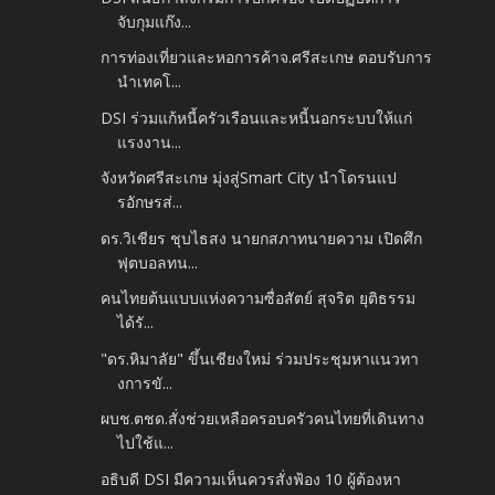
จับกุมแก๊ง...
การท่องเที่ยวและหอการค้าจ.ศรีสะเกษ ตอบรับการ
นำเทคโ...
DSI ร่วมแก้หนี้ครัวเรือนและหนี้นอกระบบให้แก่
แรงงาน...
จังหวัดศรีสะเกษ มุ่งสู่Smart City นำโดรนแป
รอักษรส่...
ดร.วิเชียร ชุบไธสง นายกสภาทนายความ เปิดศึก
ฟุตบอลทน...
คนไทยต้นแบบแห่งความซื่อสัตย์ สุจริต ยุติธรรม
ได้รั...
"ดร.หิมาลัย" ขึ้นเชียงใหม่ ร่วมประชุมหาแนวทา
งการขั...
ผบช.ตชด.สั่งช่วยเหลือครอบครัวคนไทยที่เดินทาง
ไปใช้แ...
อธิบดี DSI มีความเห็นควรสั่งฟ้อง 10 ผู้ต้องหา