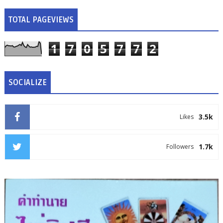
TOTAL PAGEVIEWS
1
7
0
5
7
7
2
SOCIALIZE
3.5k
Likes
1.7k
Followers