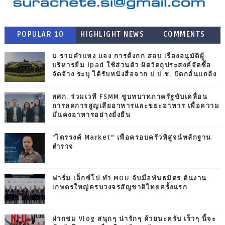
POPULAR 10
HIGHLIGHT NEWS
COMMENTS
ม.รามคำแหง แจง การตั้งกก.สอบ เรื่องอนุมัติผู้
บริหารยืม ipad ใช้ส่วนตัว ผิดวัตถุประสงค์จัดซื้อ
จัดจ้าง ระบุ ได้รับหนังสือจาก ป.ป.ช. ปัดกลั่นแกล้ง
สศก. ร่วมเวที FSMM ชูบทบาทภาครัฐขับเคลื่อน
การลดการสูญเสียอาหารและขยะอาหาร เพื่อความ
มั่นคงอาหารอย่างยั่งยืน
"ไตรรงค์ Market” เพื่อครอบครัวพิสูจน์หลักฐาน
ตำรวจ
ฟาร์ม เอ็กซ์โป ทำ MOU จับมือพันธมิตร ดันงาน
เกษตรใหญ่ครบวงจรสัญชาติไทยครั้งแรก
ฝากชม Vlog สนุกๆ น่ารักๆ ด้วยนะครับ เร็วๆ นี้จะ