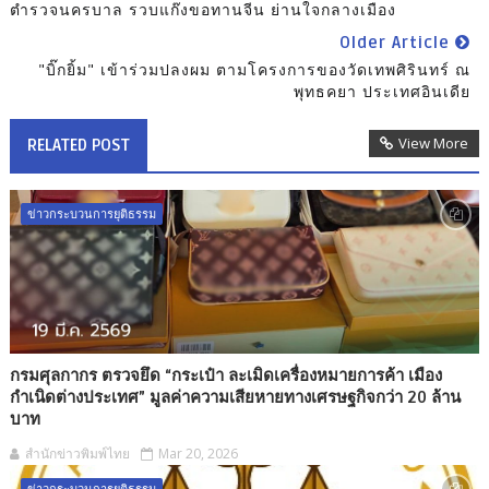
ตำรวจนครบาล รวบแก๊งขอทานจีน ย่านใจกลางเมือง
Older Article
"บิ๊กยิ้ม" เข้าร่วมปลงผม ตามโครงการของวัดเทพศิรินทร์ ณ
พุทธคยา ประเทศอินเดีย
View More
RELATED POST
ข่าวกระบวนการยุติธรรม
กรมศุลกากร ตรวจยึด “กระเป๋า ละเมิดเครื่องหมายการค้า เมือง
กำเนิดต่างประเทศ” มูลค่าความเสียหายทางเศรษฐกิจกว่า 20 ล้าน
บาท
สำนักข่าวพิมพ์ไทย
Mar 20, 2026
ข่าวกระบวนการยุติธรรม