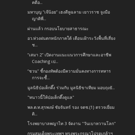
คดีอ...
มหาบุญ “เจ๊น้อย” เฮงดีหูฉลาม เยาวราช จูงมือ
ญาติพี่...
ผ่านแล้ว กรอบนโยบายสาธารณะ
อว.ห่วงฝนตกหนักภาคใต้ เตือนเฝ้าระวังพื้นที่เสี่ยง
ช...
“เสมา 2” เปิดงานแนะแนวการศึกษาและอาชีพ
Coaching เป...
“ชวน” ชี้กองทัพต้องมีความมั่นคงทางการทหาร
การจะซื้...
มูลนิธิป่อเต็กตึ๊ง ร่วมกับ มูลนิธิขาเทียม มอบถุงยั...
"หนาวนี้ให้ป่อเต็กตึ๊งดูแล"
พล.ต.ท.สุรพงษ์ ชัยจันทร์ รอง จตช.(1) ตรวจเยี่ยม
ติ...
โรงพยาบาลพญาไท 3 จัดงาน "วันเบาหวานโลก"
กรมสมเด็จพระเทพฯ ทรงพระกรุณาโปรดเกล้าฯ