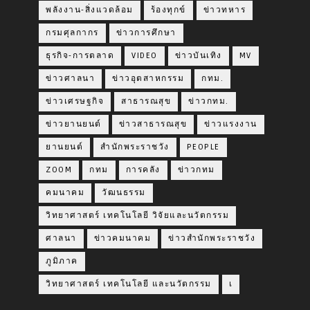
พลังงาน-สิ่งแวดล้อม
ร้องทุกข์
ข่าวทหาร
กรมศุลกากร
ข่าวการศึกษา
ธุรกิจ-การตลาด
VIDEO
ข่าวบันเทิง
MV
ข่าวศาลนา
ข่าวอุตสาหกรรม
กทม.
ข่าวเศรษฐกิจ
สาธารณสุข
ข่าวกทม.
ข่าวยานยนต์
ข่าวสาธารณสุข
ข่าวแรงงาน
ยานยนต์
สำนักพระราชวัง
PEOPLE
ZOOM
กทม
การคลัง
ข่าวกทม
คมนาคม
วัฒนธรรม
วิทยาศาสตร์ เทคโนโลยี วิจัยและนวัตกรรม
ศาลนา
ข่าวคมนาคม
ข่าวสำนักพระราชวัง
ภูมิภาค
วิทยาศาสตร์ เทคโนโลยี และนวัตกรรม
เ