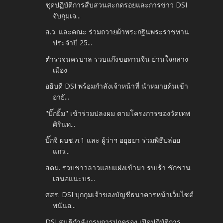
ชุดปฏิบัติการสืบสวนสะกดรอยและการข่าว DSI
จับกุมเจ...
ส.ว. และคณะ ร่วมถวายผ้าพระกฐินพระราชทาน
ประจำปี 25...
ตำรวจนครบาล รวบแก๊งขอทานจีน ย่านใจกลาง
เมือง
อธิบดี DSI พร้อมกำลังเจ้าหน้าที่ นำหมายค้นเข้า
อายั...
"บิ๊กยิ้ม" เข้าร่วมปลงผม ตามโครงการของวัดเทพ
ศิรินท...
บิ๊กจิ ผบช.ภ.1 และ ผู้ว่าฯ อยุธยา ร่วมพิธีปล่อย
แถว...
สตม. รวบชาวลาวแอบแฝงเข้ามา รบเร้า ชักชวน
เสนอแนะบร...
ศสร. DSI บุกกุมเจ้าของบัญชีธนาคารหน้าเว็บไซต์
พนันอ...
DSI สนธิกำลังกรมการปกครอง เปิดปฏิบัติการ