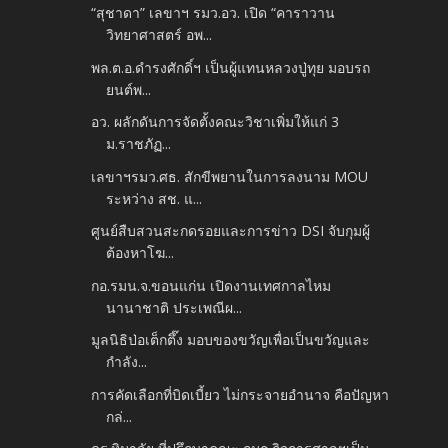
“สุชาดา” เลขาฯ รมว.อว. เปิด “คาราวาน
วิทยาศาสตร์ อพ...
พล.ต.อ.ดำรงศักดิ์ฯ เป็นผู้แทนหลวงปู่ทุย มอบรถ
ยนต์พ...
อว. ผลักดันการจัดตั้งคณะวิชาเพิ่มให้แก่ 3
ม.ราชภัฏ...
เลขาฯรมว.ศธ. สักขีพยานในการลงนาม MOU
ระหว่าง สช. แ...
ศูนย์สืบสวนสะกดรอยและการข่าว DSI จับกุมผู้
ต้องหาโฆ...
กอ.รมน.จ.ขอนแก่น เปิดงานเทศกาลไหม
นานาชาติ ประเพณีผ...
มูลนิธิป่อเต็กตึ๊ง มอบของขวัญเพื่อเป็นขวัญและ
กำลัง...
การคัดเลือกที่บิดเบี้ยว ไม่กระจายอำนาจ คือปัญหา
กล่...