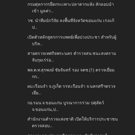
กรมศุลกากรยึดกระเพาะปลาตากแห้ง ลักลอบนำ
เข้า มูลค่า...
วช. นำทีมนักวิจัย ลงพื้นที่จังหวัดขอนแก่น เร่งแก้
ป...
เปิดตัวหลักสูตรการแพทย์เพื่อปวงประชา สำหรับผู้
บริห...
สายตรวจเทศกิจพระนคร ตำรวจสน.ชนะสงคราม
จับกุมเร่ร่อ...
พล.ต.ท.สุรพงษ์ ชัยจันทร์ รอง จตช.(1) ตรวจเยี่ยม
กก...
ผบ.เรือนจำ จ.ภูเก็ต รรท.เรือนจำ จ.นครศรีฯตรวจ
เยี่ย...
กอ.รมน.จ.ขอนแก่น บูรณาการร่วม ปศุสัตว์
จ.ขอนแก่น,ป...
สำนักงานตำรวจแห่งชาติ เปิดให้บริการประชาชน
ตรวจสอบ...