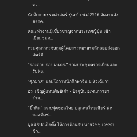
ทว...
นักศึกษาธรรมศาสตร์ รุ่นเข้า พ.ศ.2516 จัดงานสัง
สรรค...
คณะทำงานผู้เชี่ยวชาญจากประเทศญี่ปุ่น เข้า
เยี่ยมชมด...
กรมศุลกากรจับกุมผู้โดยสารพยายามลักลอบส่งออก
สัตว์มี...
"รองต่าย รอง ผบ.ตร." ร่วมประชุมตรวจเยี่ยมและ
รับฟัง...
“ศุภมาส” มอบโอวาทนักศึกษาจีน ม.หัวเฉียวฯ
อว. เชิญผู้แทนศิษย์เก่า - ปัจจุบัน อุเทนถวายฯ
ร่วม...
"บิ๊กทิน" ผจก.ฟุตซอลไทย ปลุกคนไทยเชียร์ ฟุต
บอลทีมช...
มูลนิธิป่อเต็กตึ๊ง ให้การต้อนรับ นายวิชชุ เวชชา
ชีว...