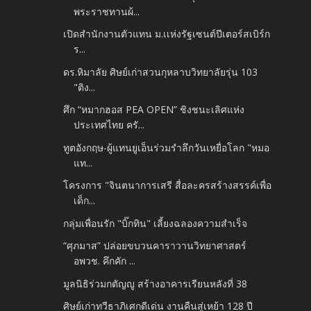
พระราชทานผ้...
เปิดสำนักงานตัวแทน ม.เเห่งรัฐเซนต์ปีเตอร์สเบิร์ก
ร...
ดร.หิมาลัย ศิษย์เก่าสวนกุหลาบวิทยาลัยรุ่น 103
"ติง...
ศึก “หมากฮอส PEA OPEN” ชิงชนะเลิศแห่ง
ประเทศไทย ครั...
ทูตอังกฤษ-ผู้แทนยูเอ็นร่วมรำลึกวันเหยื่อโลก "หมอ
แท...
โครงการ "จินตนาการเสรี สื่อละครสร้างสรรค์เพื่อ
เด็ก...
กลุ่มเพื่อนรัก "บิ๊กทิน" เลี้ยงฉลองความสำเร็จ
“ศุภมาส” ปล่อยขบวนคาราวานวิทยาศาสตร์
อพวช. คึกคัก ...
มูลนิธิร่วมกตัญญู สร้างอาคารเรียนหลังที่ 38
ศิษย์เก่าทวีธาภิเศกดีเด่น งานคืนสู่เหย้า 128 ปี