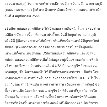
สงวนนามสกุล) ในการกระทำความผิด จนมีการจับกุมตัว นายภาคภูมิ
(ขอสงวนนามสกุล) ผู้บริหารด้านการเงินเครือข่ายเว็บพนัน UFA เมื่อ
วันที่ 4 พฤศจิกายน 2566
อธิบดีกรมสอบสวนคดีพิเศษ ได้เปิดเผยความคืบหน้าในการสอบสวน
คดีพิเศษดังกล่าวนี้ว่า ที่ผ่านมานับตั้งแต่วันที่จับกุมตัวนายภาคภูมิ
หรือดีดี้ ผู้ต้องหารายแรกได้เมื่อช่วงต้นเดือนที่ผ่านมาได้มีบุคคลใกล้
ชิดและรู้เห็นการดำเนินการของกลุ่มขบวนการนี้ ส่งข้อมูลแจ้ง
เบาะแสทั้งทางเฟซบุ๊กของ DSIกรมสอบสวนคดีพิเศษ และเข้าพบ
พนักงานสอบสวนคดีพิเศษเพื่อให้ข้อมูลว่าผู้เป็นเจ้าของกิจการที่แท้
จริงของเครือข่ายเว็บพนันออนไลน์ UFA คือ นายภูชิชย์ (ขอสงวน
นามสกุล) ซึ่งเดินทางออกไปใช้ชีวิตที่ต่างประเทศกว่า 1 ปีแล้ว โดย
นายภาคภูมิฯ จะทำหน้าที่ในการบริหารกิจการเว็บพนัน UFA ในไทย
ร่วมกับน้องสาวอีกคนคือ นางสาวพรพรรษา (ขอสงวนนามสกุล) ซึ่ง
ทั้งสองคนเป็นน้องแท้ ๆ ของนายภูชิชย์ฯ ที่รับหน้าที่ดูแลกิจการใน
ลักษณะกิจการครอบครัว พร้อมทั้งแจ้งแหล่งซุกซ่อนทรัพย์สินและ
กิจการที่สร้างขึ้นมาอำพรางเพื่อฟอกเงินที่ได้จากการดำเนินกิจการ