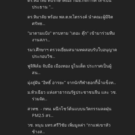
ดร.หิมาลัย ที่ปรึกษาคณะ กมธ.กิจการศาลฯเป็น
ประธาน "...
ดร.หิมาลัย พร้อม พล.ต.ท.ไตรรงค์ นำคณะผู้มีจิต
ศรัทธ...
"มาดามแป้ง" ทาบทาม "เดอะ ตุ๊ก" เข้ามาร่วมทีม
งานสภา...
รมว.ศึกษาฯ ตรวจเยี่ยมสนามทดสอบรับใบอนุญาต
ประกอบวิช...
ฟูจิฟิล์ม จับมือ เมืองทอง ยูไนเต็ด ประกาศเป็นผู้
สน...
มุ่งสู่ฝัน “อิทธิ์ อารยะ” จากนักกีฬาฮอกกี้น้ำแข็งท...
ม.หัวเฉียว แห่งสาธารณรัฐประชาชนจีน และ วช.
ร่วมจัด...
สวทช. - กทม. ผนึกโชว์ต้นแบบนวัตกรรมลดฝุ่น
PM2.5 สร...
วช. หนุน มทร.ศรีวิชัย เพิ่มมูลค่า “กาแฟเขาหัว
ช้างส...