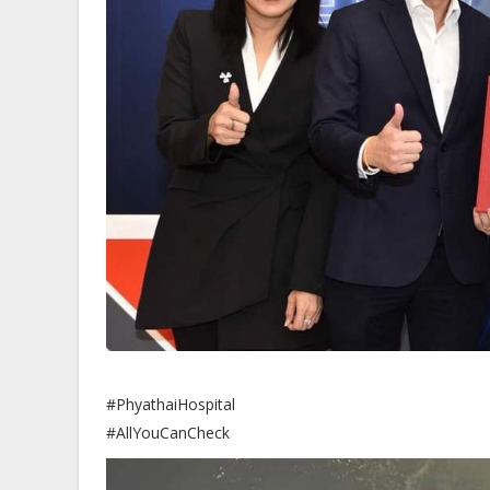
#PhyathaiHospital
#AllYouCanCheck