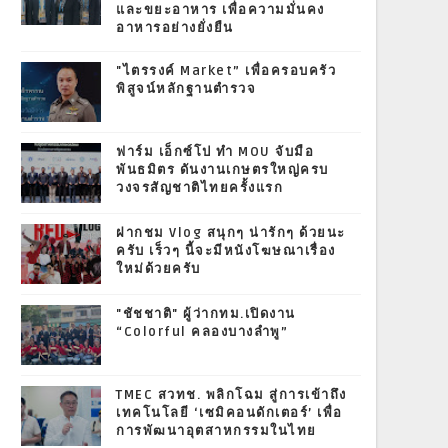
และขยะอาหาร เพื่อความมั่นคง
อาหารอย่างยั่งยืน
"ไตรรงค์ Market” เพื่อครอบครัว
พิสูจน์หลักฐานตำรวจ
ฟาร์ม เอ็กซ์โป ทำ MOU จับมือ
พันธมิตร ดันงานเกษตรใหญ่ครบ
วงจรสัญชาติไทยครั้งแรก
ฝากชม Vlog สนุกๆ น่ารักๆ ด้วยนะ
ครับ เร็วๆ นี้จะมีหนังโฆษณาเรื่อง
ใหม่ด้วยครับ
"ชัชชาติ" ผู้ว่ากทม.เปิดงาน
“Colorful คลองบางลำพู”
TMEC สวทช. พลิกโฉม สู่การเข้าถึง
เทคโนโลยี ‘เซมิคอนดักเตอร์’ เพื่อ
การพัฒนาอุตสาหกรรมในไทย