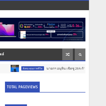
ตล์
นายกฯ อนุทิน เชิดชู 264 กำนัน ผู้ใหญ่บ้านยอดเยี่ยม ม
สังคม-คุณภาพชีวิต
TOTAL PAGEVIEWS