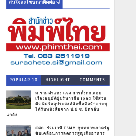
สนใจลงโฆษณาติดต่อ 👇
POPULAR 10
HIGHLIGHT
COMMENTS
NEWS
ม.รามคำแหง แจง การตั้งกก.สอบ
เรื่องอนุมัติผู้บริหารยืม ipad ใช้ส่วน
ตัว ผิดวัตถุประสงค์จัดซื้อจัดจ้าง ระบุ
ได้รับหนังสือจาก ป.ป.ช. ปัดกลั่น
แกล้ง
สศก. ร่วมเวที FSMM ชูบทบาทภาครัฐ
ขับเคลื่อนการลดการสูญเสียอาหาร