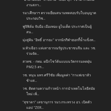
งานสภา...
รมว.ศึกษาฯ ตรวจเยี่ยมสนามทดสอบรับใบอนุญาต
ประกอบวิช...
ฟูจิฟิล์ม จับมือ เมืองทอง ยูไนเต็ด ประกาศเป็นผู้
สน...
มุ่งสู่ฝัน “อิทธิ์ อารยะ” จากนักกีฬาฮอกกี้น้ำแข็งท...
ม.หัวเฉียว แห่งสาธารณรัฐประชาชนจีน และ วช.
ร่วมจัด...
สวทช. - กทม. ผนึกโชว์ต้นแบบนวัตกรรมลดฝุ่น
PM2.5 สร...
วช. หนุน มทร.ศรีวิชัย เพิ่มมูลค่า “กาแฟเขาหัว
ช้างส...
วช. ติดตามความก้าวหน้า การนำเทคโนโลยีสมัย
ใหม่ เพิ่...
“สุชาดา” เลขานุการ รมว.กระทรวง อว. เปิดตัว
แอป “ZER...