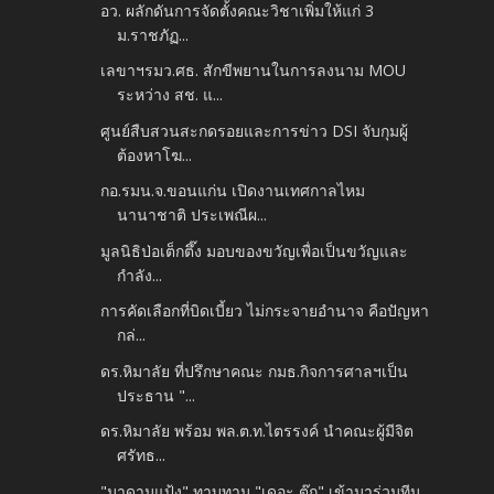
อว. ผลักดันการจัดตั้งคณะวิชาเพิ่มให้แก่ 3
ม.ราชภัฏ...
เลขาฯรมว.ศธ. สักขีพยานในการลงนาม MOU
ระหว่าง สช. แ...
ศูนย์สืบสวนสะกดรอยและการข่าว DSI จับกุมผู้
ต้องหาโฆ...
กอ.รมน.จ.ขอนแก่น เปิดงานเทศกาลไหม
นานาชาติ ประเพณีผ...
มูลนิธิป่อเต็กตึ๊ง มอบของขวัญเพื่อเป็นขวัญและ
กำลัง...
การคัดเลือกที่บิดเบี้ยว ไม่กระจายอำนาจ คือปัญหา
กล่...
ดร.หิมาลัย ที่ปรึกษาคณะ กมธ.กิจการศาลฯเป็น
ประธาน "...
ดร.หิมาลัย พร้อม พล.ต.ท.ไตรรงค์ นำคณะผู้มีจิต
ศรัทธ...
"มาดามแป้ง" ทาบทาม "เดอะ ตุ๊ก" เข้ามาร่วมทีม