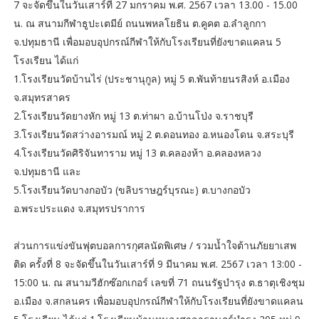
7 จะจัดขึ้นในวันเสาร์ที่ 27 มกราคม พ.ศ. 2567 เวลา 13.00 - 15.00
น. ณ สนามกีฬาธูปะเตมีย์ ถนนพหลโยธิน ต.คูคต อ.ลำลูกกา
จ.ปทุมธานี เพื่อมอบอุปกรณ์กีฬาให้กับโรงเรียนที่ยังขาดแคลน 5
โรงเรียน ได้แก่
1.โรงเรียนวัดบ้านไร่ (ประชานุกูล) หมู่ 5 ต.พันท้ายนรสิงห์ อ.เมือง
จ.สมุทรสาคร
2.โรงเรียนวัดยางหัก หมู่ 13 ต.ท่าผา อ.บ้านโป่ง จ.ราชบุรี
3.โรงเรียนวัดสว่างอารมณ์ หมู่ 2 ต.ดอนทอง อ.หนองโดน จ.สระบุรี
4.โรงเรียนวัดศิริจันทาราม หมู่ 13 ต.คลองห้า อ.คลองหลวง
จ.ปทุมธานี และ
5.โรงเรียนวัดบางกอบัว (ขลิบราษฎร์บุรณะ) ต.บางกอบัว
อ.พระประแดง จ.สมุทรปราการ
ส่วนการแข่งขันฟุตบอลการกุศลนัดพิเศษ / รวมน้ำใจต้านภัยยาเสพ
ติด ครั้งที่ 8 จะจัดขึ้นในวันเสาร์ที่ 9 มีนาคม พ.ศ. 2567 เวลา 13:00 -
15:00 น. ณ สนามวีฮักซ๊อกเกอร์ เลขที่ 71 ถนนรัฐบำรุง ต.ธาตุเชิงชุม
อ.เมือง จ.สกลนคร เพื่อมอบอุปกรณ์กีฬาให้กับโรงเรียนที่ยังขาดแคลน