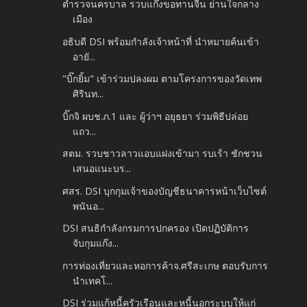
ตำรวจนครบาล รวบแก๊งขอทานจีน ย่านใจกลาง
เมือง
อธิบดี DSI พร้อมกำลังเจ้าหน้าที่ นำหมายค้นเข้า
อายั...
"บิ๊กยิ้ม" เข้าร่วมปลงผม ตามโครงการของวัดเทพ
ศิรินท...
บิ๊กจิ ผบช.ภ.1 และ ผู้ว่าฯ อยุธยา ร่วมพิธีปล่อย
แถว...
สตม. รวบชาวลาวแอบแฝงเข้ามา รบเร้า ชักชวน
เสนอแนะบร...
ศสร. DSI บุกกุมเจ้าของบัญชีธนาคารหน้าเว็บไซต์
พนันอ...
DSI สนธิกำลังกรมการปกครอง เปิดปฏิบัติการ
จับกุมแก๊ง...
การท่องเที่ยวและหอการค้าจ.ศรีสะเกษ ตอบรับการ
นำเทคโ...
DSI ร่วมแก้หนี้ครัวเรือนและหนี้นอกระบบให้แก่