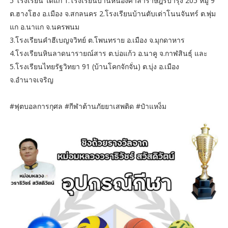
5 โรงเรียน ได้แก่ 1.โรงเรียนบ้านหนองศาลาราษฎร์บำรุง 205 หมู่ 9
ต.ฮางโฮง อ.เมือง จ.สกลนคร 2.โรงเรียนบ้านตับเต่าโนนจันทร์ ต.พุ่ม
แก อ.นาแก จ.นครพนม
3.โรงเรียนคำฮีเบญจวิทย์ ต.โพนทราย อ.เมือง จ.มุกดาหาร
4.โรงเรียนหินลาดนารายณ์สาร ต.บ่อแก้ว อ.นาคู จ.กาฬสินธุ์ และ
5.โรงเรียนไทยรัฐวิทยา 91 (บ้านโคกจักจั่น) ต.บุ่ง อ.เมือง
จ.อำนาจเจริญ
#ฟุตบอลการกุศล #กีฬาต้านภัยยาเสพติด #ป๋าแหง็ม