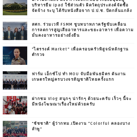
บริหารยืม ipad ใช้ส่วนตัว ผิดวัตถุประสงค์จัดซื้อ
จัดจ้าง ระบุ ได้รับหนังสือจาก ป.ป.ช. ปัดกลั่นแกล้ง
สศก. ร่วมเวที FSMM ชูบทบาทภาครัฐขับเคลื่อน
การลดการสูญเสียอาหารและขยะอาหาร เพื่อความ
มั่นคงอาหารอย่างยั่งยืน
"ไตรรงค์ Market” เพื่อครอบครัวพิสูจน์หลักฐาน
ตำรวจ
ฟาร์ม เอ็กซ์โป ทำ MOU จับมือพันธมิตร ดันงาน
เกษตรใหญ่ครบวงจรสัญชาติไทยครั้งแรก
ฝากชม Vlog สนุกๆ น่ารักๆ ด้วยนะครับ เร็วๆ นี้จะ
มีหนังโฆษณาเรื่องใหม่ด้วยครับ
"ชัชชาติ" ผู้ว่ากทม.เปิดงาน “Colorful คลองบาง
ลำพู”