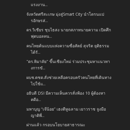
แรงงาน...
จังหวัดศรีสะเกษ มุ่งสู่Smart City นำโดรนแป
รอักษรส่...
ดร.วิเชียร ชุบไธสง นายกสภาทนายความ เปิดศึก
ฟุตบอลทน...
คนไทยต้นแบบแห่งความซื่อสัตย์ สุจริต ยุติธรรม
ได้รั...
"ดร.หิมาลัย" ขึ้นเชียงใหม่ ร่วมประชุมหาแนวทา
งการขั...
ผบช.ตชด.สั่งช่วยเหลือครอบครัวคนไทยที่เดินทาง
ไปใช้แ...
อธิบดี DSI มีความเห็นควรสั่งฟ้อง 10 ผู้ต้องหา
คดีอ...
มหาบุญ “เจ๊น้อย” เฮงดีหูฉลาม เยาวราช จูงมือ
ญาติพี่...
ผ่านแล้ว กรอบนโยบายสาธารณะ