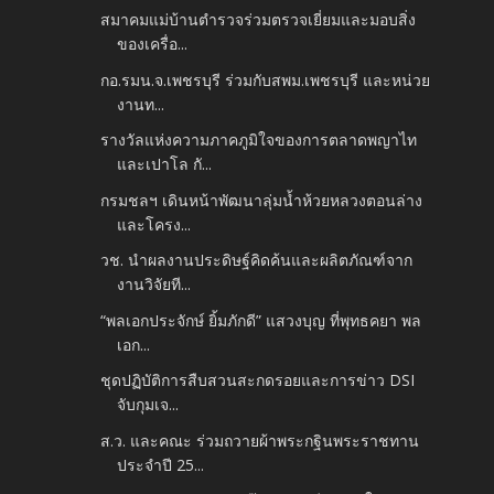
สมาคมแม่บ้านตำรวจร่วมตรวจเยี่ยมและมอบสิ่ง
ของเครื่อ...
กอ.รมน.จ.เพชรบุรี ร่วมกับสพม.เพชรบุรี และหน่วย
งานท...
รางวัลแห่งความภาคภูมิใจของการตลาดพญาไท
และเปาโล กั...
กรมชลฯ เดินหน้าพัฒนาลุ่มน้ำห้วยหลวงตอนล่าง
และโครง...
วช. นำผลงานประดิษฐ์คิดค้นและผลิตภัณฑ์จาก
งานวิจัยที...
“พลเอกประจักษ์ ยิ้มภักดี” แสวงบุญ ที่พุทธคยา พล
เอก...
ชุดปฏิบัติการสืบสวนสะกดรอยและการข่าว DSI
จับกุมเจ...
ส.ว. และคณะ ร่วมถวายผ้าพระกฐินพระราชทาน
ประจำปี 25...