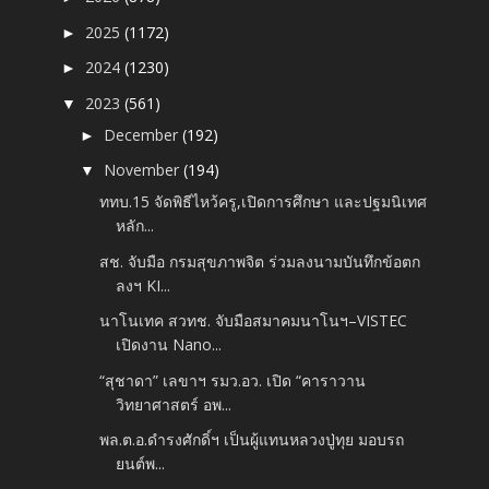
2025
(1172)
►
2024
(1230)
►
2023
(561)
▼
December
(192)
►
November
(194)
▼
ททบ.15 จัดพิธีไหว้ครู,เปิดการศึกษา และปฐมนิเทศ
หลัก...
สช. จับมือ กรมสุขภาพจิต ร่วมลงนามบันทึกข้อตก
ลงฯ KI...
นาโนเทค สวทช. จับมือสมาคมนาโนฯ–VISTEC
เปิดงาน Nano...
“สุชาดา” เลขาฯ รมว.อว. เปิด “คาราวาน
วิทยาศาสตร์ อพ...
พล.ต.อ.ดำรงศักดิ์ฯ เป็นผู้แทนหลวงปู่ทุย มอบรถ
ยนต์พ...