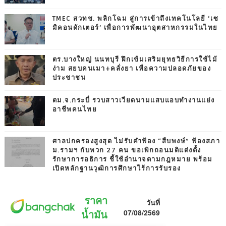
TMEC สวทช. พลิกโฉม สู่การเข้าถึงเทคโนโลยี ‘เซ
มิคอนดักเตอร์’ เพื่อการพัฒนาอุตสาหกรรมในไทย
ตร.บางใหญ่ นนทบุรี ฝึกเข้มเสริมยุทธวิธีการใช้ไม้
ง่าม สยบคนเมา+คลั่งยา เพื่อความปลอดภัยของ
ประชาชน
ตม.จ.กระบี่ รวบสาวเวียดนามแสบแอบทำงานแย่ง
อาชีพคนไทย
ศาลปกครองสูงสุด ไม่รับคำฟ้อง “สืบพงษ์” ฟ้องสภา
ม.รามฯ กับพวก 27 คน ขอเพิกถอนมติแต่งตั้ง
รักษาการอธิการ ชี้ใช้อำนาจตามกฎหมาย พร้อม
เปิดหลักฐานวุฒิการศึกษาไร้การรับรอง