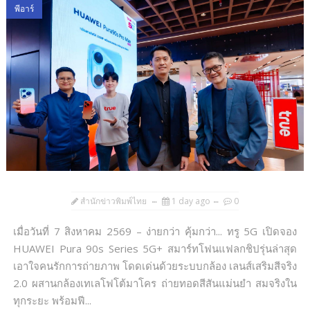
พีอาร์
สำนักข่าวพิมพ์ไทย
1 day ago
0
เมื่อวันที่ 7 สิงหาคม 2569 – ง่ายกว่า คุ้มกว่า... ทรู 5G เปิดจอง
HUAWEI Pura 90s Series 5G+ สมาร์ทโฟนแฟลกชิปรุ่นล่าสุด
เอาใจคนรักการถ่ายภาพ โดดเด่นด้วยระบบกล้อง เลนส์เสริมสีจริง
2.0 ผสานกล้องเทเลโฟโต้มาโคร ถ่ายทอดสีสันแม่นยำ สมจริงใน
ทุกระยะ พร้อมฟี...