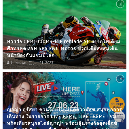
Honda CBR1000RR-R Fireblade SP ผงาดโพเดียม
ศึกทรหด 24H SPA EWC Motos บวกแต้มสะสมเดิน
หน้าป้องกันแชมป์โลก
Unknown
Jun 21, 2023
ญาญ่า อุรัสยา ชวนจอยโมเมนต์ความสุข สนุกทุกการ
เดินทาง ในรายการ LIVE HERE, LIVE THERE ! ชม
ทริคเที่ยวสนุกสไตล์ญาญ่า พร้อมลุ้นรางวัลสุดเอ็กซ์