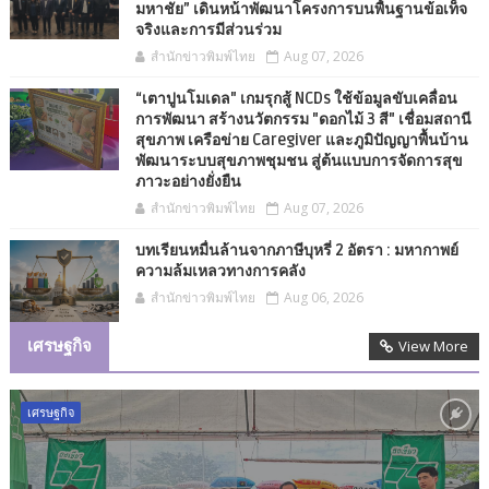
มหาชัย” เดินหน้าพัฒนาโครงการบนพื้นฐานข้อเท็จ
จริงและการมีส่วนร่วม
สำนักข่าวพิมพ์ไทย
Aug 07, 2026
“เตาปูนโมเดล" เกมรุกสู้ NCDs ใช้ข้อมูลขับเคลื่อน
การพัฒนา สร้างนวัตกรรม "ดอกไม้ 3 สี" เชื่อมสถานี
สุขภาพ เครือข่าย Caregiver และภูมิปัญญาพื้นบ้าน
พัฒนาระบบสุขภาพชุมชน สู่ต้นแบบการจัดการสุข
ภาวะอย่างยั่งยืน
สำนักข่าวพิมพ์ไทย
Aug 07, 2026
บทเรียนหมื่นล้านจากภาษีบุหรี่ 2 อัตรา : มหากาพย์
ความล้มเหลวทางการคลัง
สำนักข่าวพิมพ์ไทย
Aug 06, 2026
เศรษฐกิจ
View More
เศรษฐกิจ