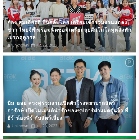
ก้อง สมเกียรติ บินกลับไทย เตรียมเข้าร่วมงานแถลง
ข่าว ไทยจีพี พร้อมฟิตซ้อมเตรียมลุยศึกโมโตทูหลังพัก
เบรกฤดูกาล
Unknown
Jun 28, 2023
บีม-ออย ควงคู่ร่วมงานเปิดตัวโรงพยาบาลสัตว์
อารักษ์ เปิดโมเมนต์น่ารักของซุปตาร์ฝาแฝดรุ่นจิ๋ว พี่
ธีร์-น้องพีร์ กับสัตว์เลี้ยง
Unknown
Jun 23, 2023