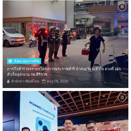
สังคม-คุณภาพชีวิต
ภารกิจตำรวจจราจรโครงการพระราชดำริ นำส่งอวัยวะหัวใจ ดวงที่ 184
สำเร็จลุล่วง ณ รพ.ศิริราช
สำนักข่าวพิมพ์ไทย
Aug 08, 2026