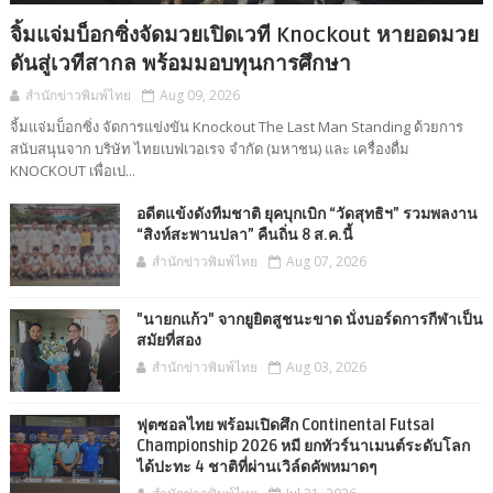
จิ้มแจ่มบ็อกซิ่งจัดมวยเปิดเวที Knockout หายอดมวย
ดันสู่เวทีสากล พร้อมมอบทุนการศึกษา
สำนักข่าวพิมพ์ไทย
Aug 09, 2026
จิ้มแจ่มบ็อกซิ่ง จัดการแข่งขัน Knockout The Last Man Standing ด้วยการ
สนับสนุนจาก บริษัท ไทยเบฟเวอเรจ จํากัด (มหาชน) และ เครื่องดื่ม
KNOCKOUT เพื่อเป...
อดีตแข้งดังทีมชาติ ยุคบุกเบิก “วัดสุทธิฯ” รวมพลงาน
“สิงห์สะพานปลา” คืนถิ่น 8 ส.ค.นี้
สำนักข่าวพิมพ์ไทย
Aug 07, 2026
"นายกแก้ว" จากยูยิตสูชนะขาด นั่งบอร์ดการกีฬาเป็น
สมัยที่สอง
สำนักข่าวพิมพ์ไทย
Aug 03, 2026
ฟุตซอลไทย พร้อมเปิดศึก Continental Futsal
Championship 2026 หมี ยกทัวร์นาเมนต์ระดับโลก
ได้ปะทะ 4 ชาติที่ผ่านเวิล์ดคัพหมาดๆ