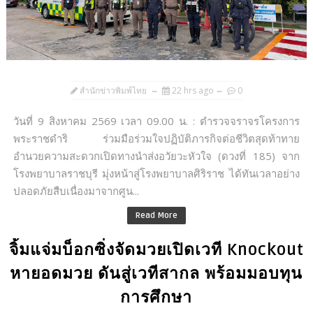
สำนักข่าวพิมพ์ไทย
22 hrs ago
0
วันที่ 9 สิงหาคม 2569 เวลา 09.00 น. : ตำรวจจราจรโครงการ
พระราชดำริ ร่วมมือร่วมใจปฏิบัติภารกิจต่อชีวิตสุดท้าทาย
อำนวยความสะดวกเปิดทางนำส่งอวัยวะหัวใจ (ดวงที่ 185) จาก
โรงพยาบาลราชบุรี มุ่งหน้าสู่โรงพยาบาลศิริราช ได้ทันเวลาอย่าง
ปลอดภัยสืบเนื่องมาจากศูน...
Read More
จิ้มแจ่มบ็อกซิ่งจัดมวยเปิดเวที Knockout
หายอดมวย ดันสู่เวทีสากล พร้อมมอบทุน
การศึกษา