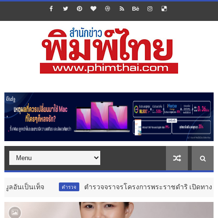
ตำรวจจราจรโครงการพระราชดำริ เปิดทางด่วนวิ่งฉิว! นำส่งอวัยวะหัวใ
ตำรวจ