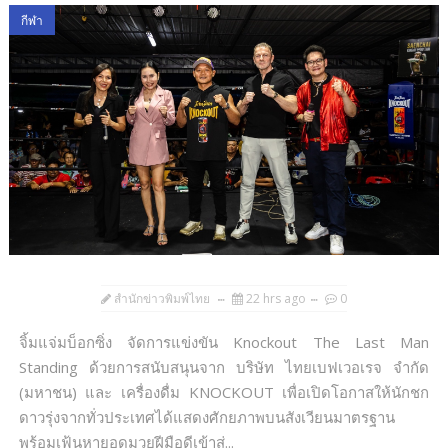
กีฬา
สำนักข่าวพิมพ์ไทย
22 hrs ago
0
จิ้มแจ่มบ็อกซิ่ง จัดการแข่งขัน Knockout The Last Man
Standing ด้วยการสนับสนุนจาก บริษัท ไทยเบฟเวอเรจ จํากัด
(มหาชน) และ เครื่องดื่ม KNOCKOUT เพื่อเปิดโอกาสให้นักชก
ดาวรุ่งจากทั่วประเทศได้แสดงศักยภาพบนสังเวียนมาตรฐาน
พร้อมเฟ้นหายอดมวยฝีมือดีเข้าสู่...