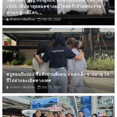
ปิดฉากยิ่งใหญ่ Bangkok International Hair Show
2026 เฟ้นหาสุดยอดช่างผมไทยคว้าถ้วยพระราช
ทานฯ สู่เวทีโลก
สำนักข่าวพิมพ์ไทย
Feb 05, 2026
ครูสอนปิงปอง ชื่อดังย่านฝั่งธน หลอกเด็กชายอายุ 14
ปีไปล่วงละเมิดทางเพศ
สำนักข่าวพิมพ์ไทย
Dec 17, 2023