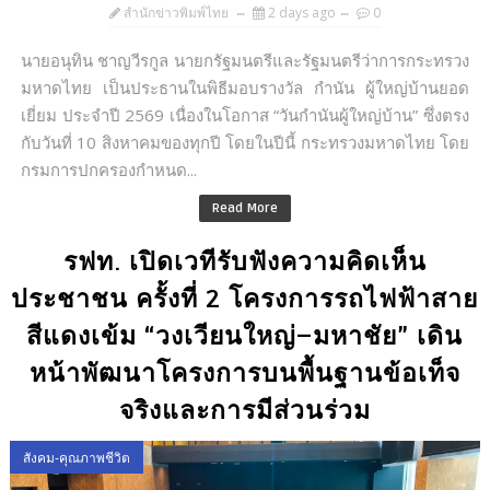
สำนักข่าวพิมพ์ไทย
2 days ago
0
นายอนุทิน ชาญวีรกูล นายกรัฐมนตรีและรัฐมนตรีว่าการกระทรวง
มหาดไทย เป็นประธานในพิธีมอบรางวัล กำนัน ผู้ใหญ่บ้านยอด
เยี่ยม ประจำปี 2569 เนื่องในโอกาส “วันกำนันผู้ใหญ่บ้าน” ซึ่งตรง
กับวันที่ 10 สิงหาคมของทุกปี โดยในปีนี้ กระทรวงมหาดไทย โดย
กรมการปกครองกำหนด...
Read More
รฟท. เปิดเวทีรับฟังความคิดเห็น
ประชาชน ครั้งที่ 2 โครงการรถไฟฟ้าสาย
สีแดงเข้ม “วงเวียนใหญ่–มหาชัย” เดิน
หน้าพัฒนาโครงการบนพื้นฐานข้อเท็จ
จริงและการมีส่วนร่วม
สังคม-คุณภาพชีวิต