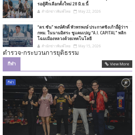
รอสู้ศึกเลือกตั้งใหม่ 28 มิ.ย.นี้
สำนักข่าวพิมพ์ไทย
May 22, 2026
“ดร.ซัน” พงษ์ศักดิ์ พัวพรพงษ์ ประกาศชิงเก้าอี้ผู้ว่าฯ
กทม. ในนามอิสระ ชูแคมเปญ “A.I. CAPITAL” พลิก
โฉมเมืองหลวงด้วยเทคโนโลยี
สำนักข่าวพิมพ์ไทย
May 15, 2026
ตำรวจ-กระบวนการยุติธรรม
กีฬา
View More
กีฬา