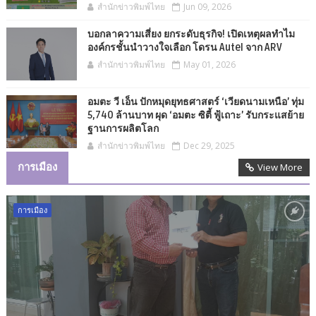
สำนักข่าวพิมพ์ไทย
Jun 09, 2026
บอกลาความเสี่ยง ยกระดับธุรกิจ! เปิดเหตุผลทำไม
องค์กรชั้นนำวางใจเลือก โดรน Autel จาก ARV
สำนักข่าวพิมพ์ไทย
May 01, 2026
อมตะ วี เอ็น ปักหมุดยุทธศาสตร์ ‘เวียดนามเหนือ’ ทุ่ม
5,740 ล้านบาท ผุด ‘อมตะ ซิตี้ ฟู้เถาะ’ รับกระแสย้าย
ฐานการผลิตโลก
สำนักข่าวพิมพ์ไทย
Dec 29, 2025
การเมือง
View More
การเมือง