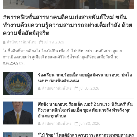
#พรรคฟิวชั่นสรรหาคนดีคนเก่งสายพันธ์ใหม่ ขยัน
ทำงานด้วยความรู้ความสามารถอย่างเต็มกำลัง ด้วย
ความชื่อสัตย์สุจริต
สำนักข่าวพิมพ์ไทย
Jul 19, 2026
ไม่ซื้อสิทธิ์ขายเสียง ไม่โกงไม่กิน เพื่อเข้าไปบริหารประเทศปิดประตูตาย
การเมืองแบบเก่า สู่เมืองไทยแดนศิวิไลซ์ล้ำหน้ายุคดิจิตอลเมื่อวันที่ 16
ก.ค.2569 เว...
ร้องเรียน กกต.ร้อยเอ็ด สอบผู้สมัครนายก อบจ. ปมโอ
นงบฯ ก่อนพ้นตำแหน่ง
สำนักข่าวพิมพ์ไทย
Jul 05, 2026
ศึกชิง นายกอบจ.ร้อยเอ็ด เบอร์ 2 มาแรง 'นิรันดร์' ลั่น
ถึงเวลาพลิกโฉมร้อยเอ็ด ชูธง พัฒนาจริง ทำจริง ทุก
อำเภอ ทุกตำบล
สำนักข่าวพิมพ์ไทย
Jun 30, 2026
"ไม้ วิพุธ" โพสต์อำลา ครบวาระสภากรุงเทพมหานคร