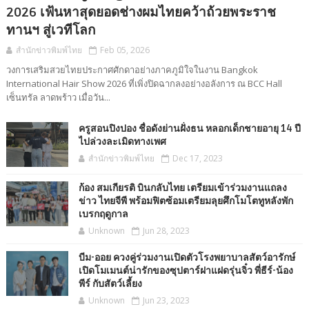
2026 เฟ้นหาสุดยอดช่างผมไทยคว้าถ้วยพระราช
ทานฯ สู่เวทีโลก
สำนักข่าวพิมพ์ไทย
Feb 05, 2026
วงการเสริมสวยไทยประกาศศักดาอย่างภาคภูมิใจในงาน Bangkok
International Hair Show 2026 ที่เพิ่งปิดฉากลงอย่างอลังการ ณ BCC Hall
เซ็นทรัล ลาดพร้าว เมื่อวัน...
ครูสอนปิงปอง ชื่อดังย่านฝั่งธน หลอกเด็กชายอายุ 14 ปี
ไปล่วงละเมิดทางเพศ
สำนักข่าวพิมพ์ไทย
Dec 17, 2023
ก้อง สมเกียรติ บินกลับไทย เตรียมเข้าร่วมงานแถลง
ข่าว ไทยจีพี พร้อมฟิตซ้อมเตรียมลุยศึกโมโตทูหลังพัก
เบรกฤดูกาล
Unknown
Jun 28, 2023
บีม-ออย ควงคู่ร่วมงานเปิดตัวโรงพยาบาลสัตว์อารักษ์
เปิดโมเมนต์น่ารักของซุปตาร์ฝาแฝดรุ่นจิ๋ว พี่ธีร์-น้อง
พีร์ กับสัตว์เลี้ยง
Unknown
Jun 23, 2023