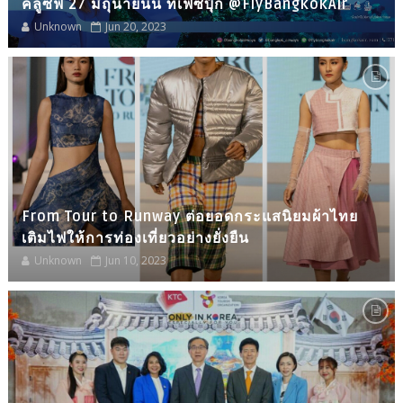
คลูซีฟ 27 มิถุนายนนี้ ที่เฟซบุ๊ก @FlyBangkokAir
Unknown
Jun 20, 2023
From Tour to Runway ต่อยอดกระแสนิยมผ้าไทย
เติมไฟให้การท่องเที่ยวอย่างยั่งยืน
Unknown
Jun 10, 2023