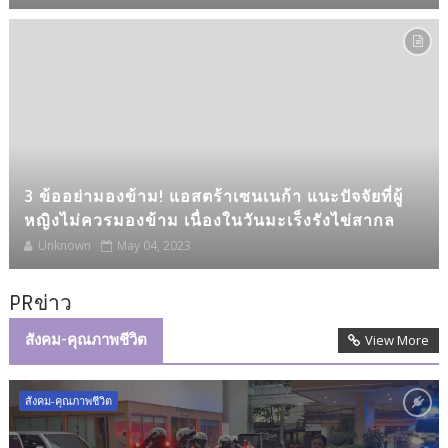
3 ข้ออย่ามองข้าม! แอสตร้าเซนเนก้า แนะปัจจัยที่ผู้
หญิงไม่ควรมองข้าม เนื่องในวันมะเร็งรังไข่สากล
Unknown
May 04, 2023
PRข่าว
สังคม-คุณภาพชีวิต
View More
สังคม-คุณภาพชีวิต