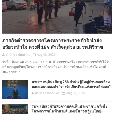
ภารกิจตำรวจจราจรโครงการพระราชดำริ นำส่ง
อวัยวะหัวใจ ดวงที่ 184 สำเร็จลุล่วง ณ รพ.ศิริราช
สำนักข่าวพิมพ์ไทย
Aug 08, 2026
วันที่ 8 สิงหาคม 2569 เวลา 17.09 น. ตำรวจจราจรโครงการพระราชดำริ ได้รับ
แจ้งจากศูนย์วิทยุโครงการฯ ว่ามีภารกิจด่วนในการนำส่งอวัยวะหัวใจ ดวงที่
184 จากสนา...
นายกฯ อนุทิน เชิดชู 264 กำนัน ผู้ใหญ่บ้านยอดเยี่ยม
มอบแหนบทองคำ “รางวัลเกียรติยศแห่งการเสียสละ”
สำนักข่าวพิมพ์ไทย
Aug 08, 2026
รฟท. เปิดเวทีรับฟังความคิดเห็นประชาชน ครั้งที่ 2
โครงการรถไฟฟ้าสายสีแดงเข้ม “วงเวียนใหญ่–