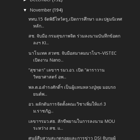
November
(194)
▼
ททบ.15 จัดพิธีไหว้ครู,เปิดการศึกษา และปฐมนิเทศ
หลัก...
สช. จับมือ กรมสุขภาพจิต ร่วมลงนามบันทึกข้อตก
ลงฯ KI...
นาโนเทค สวทช. จับมือสมาคมนาโนฯ–VISTEC
เปิดงาน Nano...
“สุชาดา” เลขาฯ รมว.อว. เปิด “คาราวาน
วิทยาศาสตร์ อพ...
พล.ต.อ.ดำรงศักดิ์ฯ เป็นผู้แทนหลวงปู่ทุย มอบรถ
ยนต์พ...
อว. ผลักดันการจัดตั้งคณะวิชาเพิ่มให้แก่ 3
ม.ราชภัฏ...
เลขาฯรมว.ศธ. สักขีพยานในการลงนาม MOU
ระหว่าง สช. แ...
ศูนย์สืบสวนสะกดรอยและการข่าว DSI จับกุมผู้