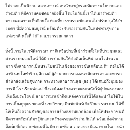
ไม่ว่าจะเป็นนิยาม สถานการณ์ จนนำมาสู่กรอบทิศทางนโยบายและ
ร่างมติฯ ที่มีความคมชัดมากยิ่งขึ้น โดยในวันนี้เราได้เอาร่างมติฯ
มาระดมความเห็นอีกครั้ง ก่อนที่จะรวบรวมข้อเสนอไปปรับปรุงให้ร่า
งมติฯ นี้มีความสมบูรณ์ พร้อมที่จะรับรองร่วมกันในสมัชชาสุขภาพ
แห่งชาติ ครั้งที่ 16” น.ส.วรวรรณ กล่าว
ทั้งนี้ ภายในเวทีพิจารณา ภาคีเครือข่ายที่เข้าร่วมทั้งในที่ประชุมและ
ผ่านระบบออนไลน์ ได้มีการร่วมกันให้ข้อคิดเห็นที่น่าสนใจจำนวน
มาก ซึ่งสามารถเป็นประโยชน์ในเชิงของการขับเคลื่อนมติฯ ต่อไปได้
อาทิ นพ.โอฬาริก มุสิกวงศ์ ผู้อำนวยการกองอนามัยมารดาและทารก
สำนักส่งเสริมสุขภาพ กระทรวงสาธารณสุข (สธ.) ได้เสนอถึงมุมมอง
การมี ‘โรงเรียนพ่อแม่’ ซึ่งจะต้องสร้างความตระหนักให้ผู้ปกครองมอง
เห็นถึงประโยชน์ สามารถมาเข้าถึงแหล่งความรู้นี้ได้และนำไปใช้ใน
การเลี้ยงดูบุตร ขณะที่ นายวิชาญ มีนชัยนันท์ ที่ปรึกษา รมว.สธ. ได้ชี้
ให้เห็นถึงความสำคัญของการสร้างสภาพแวดล้อม เพื่อให้ประชาชนที่
มีความพร้อมได้มารู้จักและสร้างครอบครัวร่วมกันได้ พร้อมตั้งคำถาม
ถึงเด็กที่เกิดจากพ่อแม่ที่ไม่มีความพร้อม ว่าควรจะมีแนวทางในการนำ