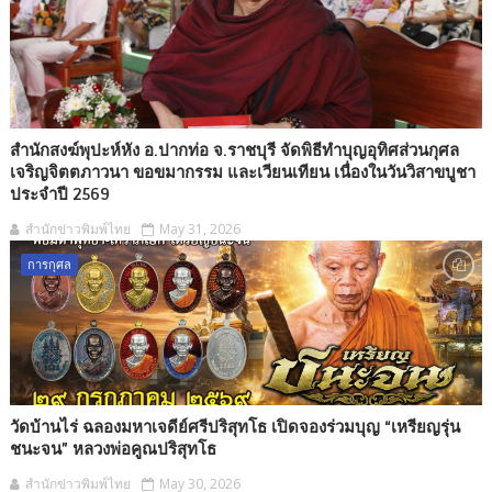
สำนักสงฆ์พุปะห์หัง อ.ปากท่อ จ.ราชบุรี จัดพิธีทำบุญอุทิศส่วนกุศล
เจริญจิตตภาวนา ขอขมากรรม และเวียนเทียน เนื่องในวันวิสาขบูชา
ประจำปี 2569
สำนักข่าวพิมพ์ไทย
May 31, 2026
การกุศล
วัดบ้านไร่ ฉลองมหาเจดีย์ศรีปริสุทโธ เปิดจองร่วมบุญ “เหรียญรุ่น
ชนะจน” หลวงพ่อคูณปริสุทโธ
สำนักข่าวพิมพ์ไทย
May 30, 2026