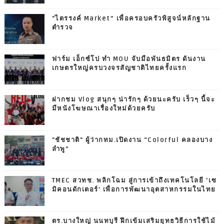
"ไตรรงค์ Market” เพื่อครอบครัวพิสูจน์หลักฐาน
ตำรวจ
ฟาร์ม เอ็กซ์โป ทำ MOU จับมือพันธมิตร ดันงาน
เกษตรใหญ่ครบวงจรสัญชาติไทยครั้งแรก
ฝากชม Vlog สนุกๆ น่ารักๆ ด้วยนะครับ เร็วๆ นี้จะ
มีหนังโฆษณาเรื่องใหม่ด้วยครับ
"ชัชชาติ" ผู้ว่ากทม.เปิดงาน “Colorful คลองบาง
ลำพู”
TMEC สวทช. พลิกโฉม สู่การเข้าถึงเทคโนโลยี ‘เซ
มิคอนดักเตอร์’ เพื่อการพัฒนาอุตสาหกรรมในไทย
ตร.บางใหญ่ นนทบุรี ฝึกเข้มเสริมยุทธวิธีการใช้ไม้