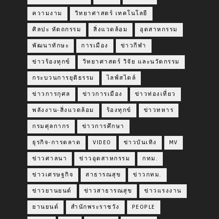
ความงาม
วิทยาศาสตร์ เทคโนโลยี
ศิลปะ หัตถกรรม
สิ่งแวดล้อม
อุตสาหกรรม
พัฒนาทักษะ
การเมือง
ข่าวกีฬา
ข่าวร้องทุกข์
วิทยาศาสตร์ วิจัย และนวัตกรรม
กระบวนการยุติธรรม
ไลฟ์สไตล์
ข่าวการกุศล
ข่าวการเมือง
ข่าวท่องเที่ยว
พลังงาน-สิ่งแวดล้อม
ร้องทุกข์
ข่าวทหาร
กรมศุลกากร
ข่าวการศึกษา
ธุรกิจ-การตลาด
VIDEO
ข่าวบันเทิง
MV
ข่าวศาลนา
ข่าวอุตสาหกรรม
กทม.
ข่าวเศรษฐกิจ
สาธารณสุข
ข่าวกทม.
ข่าวยานยนต์
ข่าวสาธารณสุข
ข่าวแรงงาน
ยานยนต์
สำนักพระราชวัง
PEOPLE