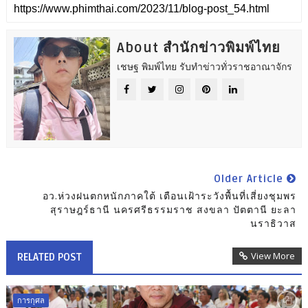
About สำนักข่าวพิมพ์ไทย
เชษฐ พิมพ์ไทย รับทำข่าวทั่วราชอาณาจักร
Older Article
อว.ห่วงฝนตกหนักภาคใต้ เตือนเฝ้าระวังพื้นที่เสี่ยงชุมพร
สุราษฎร์ธานี นครศรีธรรมราช สงขลา ปัตตานี ยะลา
นราธิวาส
View More
RELATED POST
การกุศล