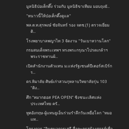
มูลนิธิป่อเต็กตึ๊ง ร่วมกับ มูลนิธิขาเทียม มอบถุงยั...
"หนาวนี้ให้ป่อเต็กตึ๊งดูแล"
พล.ต.ท.สุรพงษ์ ชัยจันทร์ รอง จตช.(1) ตรวจเยี่ยม
ติ...
โรงพยาบาลพญาไท 3 จัดงาน "วันเบาหวานโลก"
กรมสมเด็จพระเทพฯ ทรงพระกรุณาโปรดเกล้าฯ
พระราชทานผ้...
เปิดสำนักงานตัวแทน ม.เเห่งรัฐเซนต์ปีเตอร์สเบิร์ก
ร...
ดร.หิมาลัย ศิษย์เก่าสวนกุหลาบวิทยาลัยรุ่น 103
"ติง...
ศึก “หมากฮอส PEA OPEN” ชิงชนะเลิศแห่ง
ประเทศไทย ครั...
ทูตอังกฤษ-ผู้แทนยูเอ็นร่วมรำลึกวันเหยื่อโลก "หมอ
แท...
โครงการ "จินตนาการเสรี สื่อละครสร้างสรรค์เพื่อ