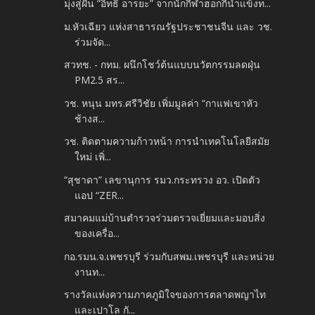
มุ่งสู่ฝัน “อิทธิ์ อารยะ” จากนักกีฬาฮอกกี้น้ำแข็งท...
ม.หัวเฉียว แห่งสาธารณรัฐประชาชนจีน และ วช.
ร่วมจัด...
สวทช. - กทม. ผนึกโชว์ต้นแบบนวัตกรรมลดฝุ่น
PM2.5 สร...
วช. หนุน มทร.ศรีวิชัย เพิ่มมูลค่า “กาแฟเขาหัว
ช้างส...
วช. ติดตามความก้าวหน้า การนำเทคโนโลยีสมัย
ใหม่ เพิ่...
“สุชาดา” เลขานุการ รมว.กระทรวง อว. เปิดตัว
แอป “ZER...
สมาคมแม่บ้านตำรวจร่วมตรวจเยี่ยมและมอบสิ่ง
ของเครื่อ...
กอ.รมน.จ.เพชรบุรี ร่วมกับสพม.เพชรบุรี และหน่วย
งานท...
รางวัลแห่งความภาคภูมิใจของการตลาดพญาไท
และเปาโล กั...