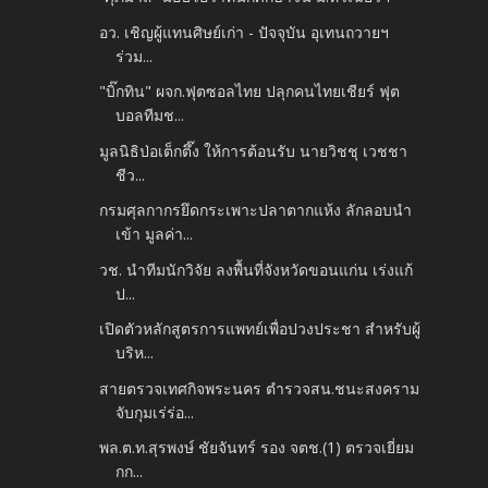
อว. เชิญผู้แทนศิษย์เก่า - ปัจจุบัน อุเทนถวายฯ
ร่วม...
"บิ๊กทิน" ผจก.ฟุตซอลไทย ปลุกคนไทยเชียร์ ฟุต
บอลทีมช...
มูลนิธิป่อเต็กตึ๊ง ให้การต้อนรับ นายวิชชุ เวชชา
ชีว...
กรมศุลกากรยึดกระเพาะปลาตากแห้ง ลักลอบนำ
เข้า มูลค่า...
วช. นำทีมนักวิจัย ลงพื้นที่จังหวัดขอนแก่น เร่งแก้
ป...
เปิดตัวหลักสูตรการแพทย์เพื่อปวงประชา สำหรับผู้
บริห...
สายตรวจเทศกิจพระนคร ตำรวจสน.ชนะสงคราม
จับกุมเร่ร่อ...
พล.ต.ท.สุรพงษ์ ชัยจันทร์ รอง จตช.(1) ตรวจเยี่ยม
กก...