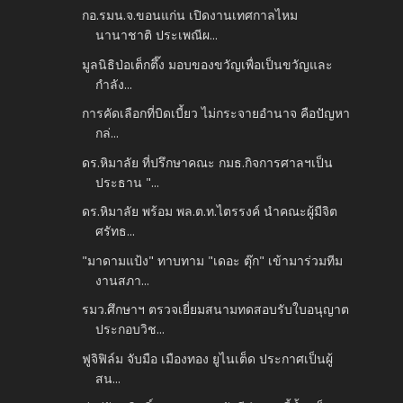
กอ.รมน.จ.ขอนแก่น เปิดงานเทศกาลไหม
นานาชาติ ประเพณีผ...
มูลนิธิป่อเต็กตึ๊ง มอบของขวัญเพื่อเป็นขวัญและ
กำลัง...
การคัดเลือกที่บิดเบี้ยว ไม่กระจายอำนาจ คือปัญหา
กล่...
ดร.หิมาลัย ที่ปรึกษาคณะ กมธ.กิจการศาลฯเป็น
ประธาน "...
ดร.หิมาลัย พร้อม พล.ต.ท.ไตรรงค์ นำคณะผู้มีจิต
ศรัทธ...
"มาดามแป้ง" ทาบทาม "เดอะ ตุ๊ก" เข้ามาร่วมทีม
งานสภา...
รมว.ศึกษาฯ ตรวจเยี่ยมสนามทดสอบรับใบอนุญาต
ประกอบวิช...
ฟูจิฟิล์ม จับมือ เมืองทอง ยูไนเต็ด ประกาศเป็นผู้
สน...