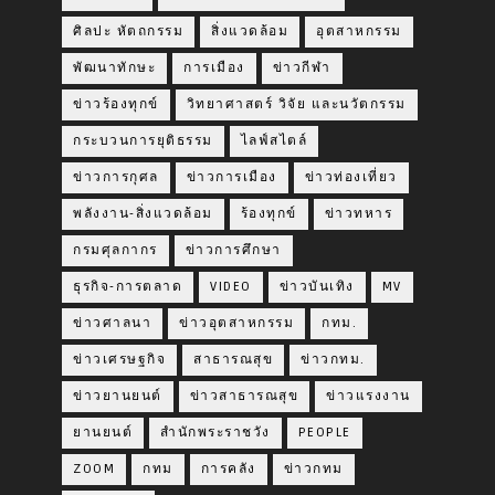
ศิลปะ หัตถกรรม
สิ่งแวดล้อม
อุตสาหกรรม
พัฒนาทักษะ
การเมือง
ข่าวกีฬา
ข่าวร้องทุกข์
วิทยาศาสตร์ วิจัย และนวัตกรรม
กระบวนการยุติธรรม
ไลฟ์สไตล์
ข่าวการกุศล
ข่าวการเมือง
ข่าวท่องเที่ยว
พลังงาน-สิ่งแวดล้อม
ร้องทุกข์
ข่าวทหาร
กรมศุลกากร
ข่าวการศึกษา
ธุรกิจ-การตลาด
VIDEO
ข่าวบันเทิง
MV
ข่าวศาลนา
ข่าวอุตสาหกรรม
กทม.
ข่าวเศรษฐกิจ
สาธารณสุข
ข่าวกทม.
ข่าวยานยนต์
ข่าวสาธารณสุข
ข่าวแรงงาน
ยานยนต์
สำนักพระราชวัง
PEOPLE
ZOOM
กทม
การคลัง
ข่าวกทม