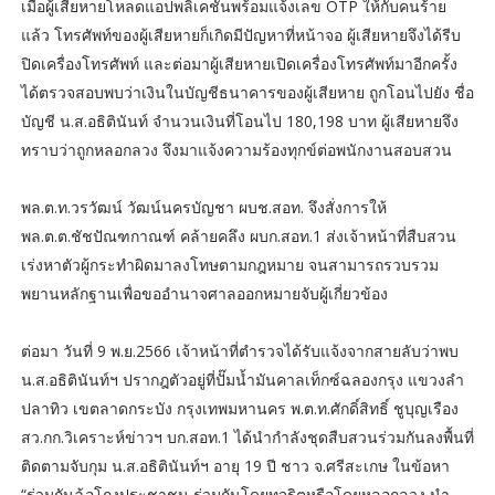
เมื่อผู้เสียหายโหลดแอปพลิเคชันพร้อมแจ้งเลข OTP ให้กับคนร้าย
แล้ว โทรศัพท์ของผู้เสียหายก็เกิดมีปัญหาที่หน้าจอ ผู้เสียหายจึงได้รีบ
ปิดเครื่องโทรศัพท์ และต่อมาผู้เสียหายเปิดเครื่องโทรศัพท์มาอีกครั้ง
ได้ตรวจสอบพบว่าเงินในบัญชีธนาคารของผู้เสียหาย ถูกโอนไปยัง ชื่อ
บัญชี น.ส.อธิตินันท์ จำนวนเงินที่โอนไป 180,198 บาท ผู้เสียหายจึง
ทราบว่าถูกหลอกลวง จึงมาแจ้งความร้องทุกข์ต่อพนักงานสอบสวน
พล.ต.ท.วรวัฒน์ วัฒน์นครบัญชา ผบช.สอท. จึงสั่งการให้
พล.ต.ต.ชัชปัณฑกาณฑ์ คล้ายคลึง ผบก.สอท.1 ส่งเจ้าหน้าที่สืบสวน
เร่งหาตัวผู้กระทำผิดมาลงโทษตามกฎหมาย จนสามารถรวบรวม
พยานหลักฐานเพื่อขออำนาจศาลออกหมายจับผู้เกี่ยวข้อง
ต่อมา วันที่ 9 พ.ย.2566 เจ้าหน้าที่ตำรวจได้รับแจ้งจากสายลับว่าพบ
น.ส.อธิตินันท์ฯ ปรากฎตัวอยู่ที่ปั๊มน้ำมันคาลเท็กซ์ฉลองกรุง แขวงลำ
ปลาทิว เขตลาดกระบัง กรุงเทพมหานคร พ.ต.ท.ศักดิ์สิทธิ์ ชูบุญเรือง
สว.กก.วิเคราะห์ข่าวฯ บก.สอท.1 ได้นำกำลังชุดสืบสวนร่วมกันลงพื้นที่
ติดตามจับกุม น.ส.อธิตินันท์ฯ อายุ 19 ปี ชาว จ.ศรีสะเกษ ในข้อหา
“ร่วมกันฉ้อโกงประชาชน,ร่วมกันโดยทุจริตหรือโดยหลอกลวง นำ