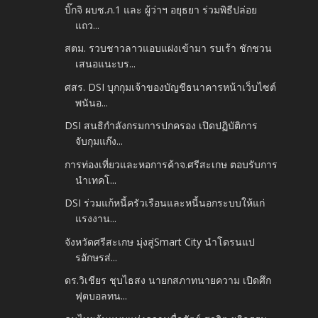
บิ๊กจิ ผบช.ภ.1 และ ผู้ว่าฯ อยุธยา ร่วมพิธีปล่อย
แถว...
สตม. รวบชาวลาวแอบแฝงเข้ามา รบเร้า ชักชวน
เสนอแนะบร...
ศสร. DSI บุกกุมเจ้าของบัญชีธนาคารหน้าเว็บไซต์
พนันอ...
DSI สนธิกำลังกรมการปกครอง เปิดปฏิบัติการ
จับกุมแก๊ง...
การท่องเที่ยวและหอการค้าจ.ศรีสะเกษ ตอบรับการ
นำเทคโ...
DSI ร่วมแก้หนี้ครัวเรือนและหนี้นอกระบบให้แก่
แรงงาน...
จังหวัดศรีสะเกษ มุ่งสู่Smart City นำโดรนแป
รอักษรส่...
ดร.วิเชียร ชุบไธสง นายกสภาทนายความ เปิดศึก
ฟุตบอลทน...