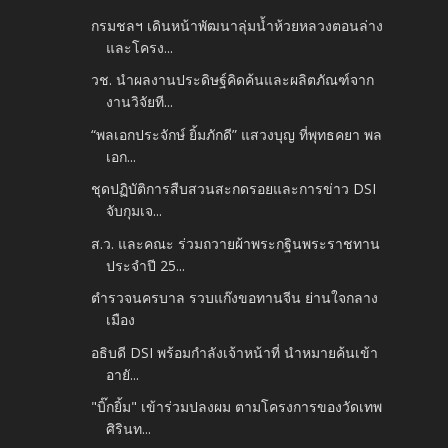
กรมชลฯ เดินหน้าพัฒนาลุ่มน้ำห้วยหลวงตอนล่าง
และโครง...
วช. นำผลงานประดิษฐ์คิดค้นและผลิตภัณฑ์จาก
งานวิจัยที...
“พลเอกประจักษ์ ยิ้มภักดี” แสวงบุญ ที่พุทธคยา พล
เอก...
ชุดปฏิบัติการสืบสวนสะกดรอยและการข่าว DSI
จับกุมเจ...
ส.ว. และคณะ ร่วมถวายผ้าพระกฐินพระราชทาน
ประจำปี 25...
ตำรวจนครบาล รวบแก๊งขอทานจีน ย่านใจกลาง
เมือง
อธิบดี DSI พร้อมกำลังเจ้าหน้าที่ นำหมายค้นเข้า
อายั...
"บิ๊กยิ้ม" เข้าร่วมปลงผม ตามโครงการของวัดเทพ
ศิรินท...