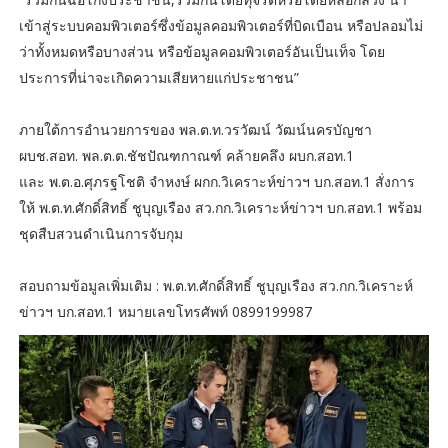
เข้าสู่ระบบคอมพิวเตอร์ซึ่งข้อมูลคอมพิวเตอร์ที่บิดเบือน หรือปลอมไม่
ว่าทั้งหมดหรือบางส่วน หรือข้อมูลคอมพิวเตอร์อันเป็นเท็จ โดย
ประการที่น่าจะเกิดความเสียหายแก่ประชาชน”
ภายใต้การอำนวยการของ พล.ต.ท.วรวัฒน์ วัฒน์นครบัญชา
ผบช.สอท. พล.ต.ต.ชัชปัณฑกาณฑ์ คล้ายคลึง ผบก.สอท.1
และ พ.ต.อ.ศุภรฐโชติ จำหงษ์ ผกก.วิเคราะห์ข่าวฯ บก.สอท.1 สั่งการ
ให้ พ.ต.ท.ศักดิ์สิทธิ์ ชูบุญเรือง สว.กก.วิเคราะห์ข่าวฯ บก.สอท.1 พร้อม
ชุดสืบสวนดำเนินการจับกุม
สอบถามข้อมูลเพิ่มเติม : พ.ต.ท.ศักดิ์สิทธิ์ ชูบุญเรือง สว.กก.วิเคราะห์
ข่าวฯ บก.สอท.1 หมายเลขโทรศัพท์ 0899199987