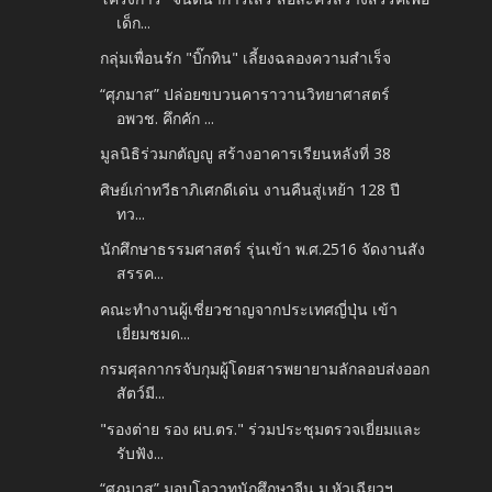
เด็ก...
กลุ่มเพื่อนรัก "บิ๊กทิน" เลี้ยงฉลองความสำเร็จ
“ศุภมาส” ปล่อยขบวนคาราวานวิทยาศาสตร์
อพวช. คึกคัก ...
มูลนิธิร่วมกตัญญู สร้างอาคารเรียนหลังที่ 38
ศิษย์เก่าทวีธาภิเศกดีเด่น งานคืนสู่เหย้า 128 ปี
ทว...
นักศึกษาธรรมศาสตร์ รุ่นเข้า พ.ศ.2516 จัดงานสัง
สรรค...
คณะทำงานผู้เชี่ยวชาญจากประเทศญี่ปุ่น เข้า
เยี่ยมชมด...
กรมศุลกากรจับกุมผู้โดยสารพยายามลักลอบส่งออก
สัตว์มี...
"รองต่าย รอง ผบ.ตร." ร่วมประชุมตรวจเยี่ยมและ
รับฟัง...
“ศุภมาส” มอบโอวาทนักศึกษาจีน ม.หัวเฉียวฯ