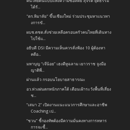
คนไทยต้นแบบแห่งความซื่อสัตย์ สุจริต ยุติธรรม
ได้รั...
"ดร.หิมาลัย" ขึ้นเชียงใหม่ ร่วมประชุมหาแนวทา
งการขั...
ผบช.ตชด.สั่งช่วยเหลือครอบครัวคนไทยที่เดินทาง
ไปใช้แ...
อธิบดี DSI มีความเห็นควรสั่งฟ้อง 10 ผู้ต้องหา
คดีอ...
มหาบุญ “เจ๊น้อย” เฮงดีหูฉลาม เยาวราช จูงมือ
ญาติพี่...
ผ่านแล้ว กรอบนโยบายสาธารณะ
อว.ห่วงฝนตกหนักภาคใต้ เตือนเฝ้าระวังพื้นที่เสี่ยง
ช...
“เสมา 2” เปิดงานแนะแนวการศึกษาและอาชีพ
Coaching เป...
“ชวน” ชี้กองทัพต้องมีความมั่นคงทางการทหาร
การจะซื้...