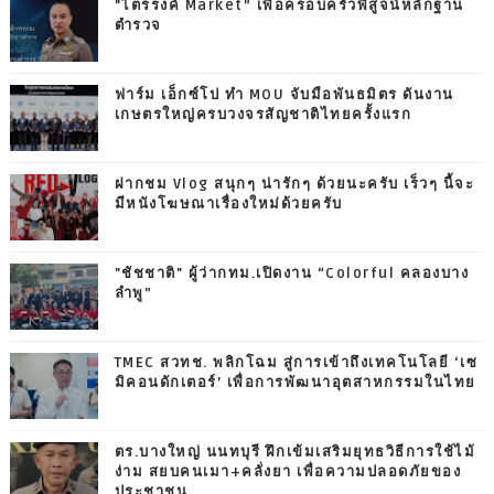
"ไตรรงค์ Market” เพื่อครอบครัวพิสูจน์หลักฐาน
ตำรวจ
ฟาร์ม เอ็กซ์โป ทำ MOU จับมือพันธมิตร ดันงาน
เกษตรใหญ่ครบวงจรสัญชาติไทยครั้งแรก
ฝากชม Vlog สนุกๆ น่ารักๆ ด้วยนะครับ เร็วๆ นี้จะ
มีหนังโฆษณาเรื่องใหม่ด้วยครับ
"ชัชชาติ" ผู้ว่ากทม.เปิดงาน “Colorful คลองบาง
ลำพู”
TMEC สวทช. พลิกโฉม สู่การเข้าถึงเทคโนโลยี ‘เซ
มิคอนดักเตอร์’ เพื่อการพัฒนาอุตสาหกรรมในไทย
ตร.บางใหญ่ นนทบุรี ฝึกเข้มเสริมยุทธวิธีการใช้ไม้
ง่าม สยบคนเมา+คลั่งยา เพื่อความปลอดภัยของ
ประชาชน