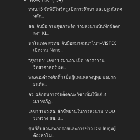
▼
ททบ.15 จัดพิธีไหว้ครู,เปิดการศึกษา และปฐมนิเทศ
หลัก...
สช. จับมือ กรมสุขภาพจิต ร่วมลงนามบันทึกข้อตก
ลงฯ KI...
นาโนเทค สวทช. จับมือสมาคมนาโนฯ–VISTEC
เปิดงาน Nano...
“สุชาดา” เลขาฯ รมว.อว. เปิด “คาราวาน
วิทยาศาสตร์ อพ...
พล.ต.อ.ดำรงศักดิ์ฯ เป็นผู้แทนหลวงปู่ทุย มอบรถ
ยนต์พ...
อว. ผลักดันการจัดตั้งคณะวิชาเพิ่มให้แก่ 3
ม.ราชภัฏ...
เลขาฯรมว.ศธ. สักขีพยานในการลงนาม MOU
ระหว่าง สช. แ...
ศูนย์สืบสวนสะกดรอยและการข่าว DSI จับกุมผู้
ต้องหาโฆ...