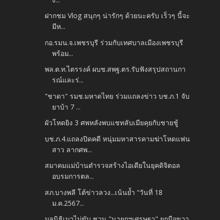
ฝากชม Vlog สนุกๆ น่ารักๆ ด้วยนะครับ เร็วๆ นี้จะ
มีห...
กอ.รมน.จ.เพชรบุรี ร่วมกับเทศบาลเมืองเพชรบุรี
พร้อม...
พล.ต.ท.ไตรรงค์ ผบช.สพฐ.ตร.รับฟังสรุปสถานกา
รณ์และร่...
"ชาดา" รมช.มหาดไทย ร่วมแถลงข่าว บช.ภ.1 จับ
ยาบ้า 7 ...
ผัวโหดยิง 3 ศพหลังพบแชทลับเมียคุยกับชายชู้
บช.ภ.4.แถลงปิดคดี หนุ่มมหาสารคามฆ่าโหดแฟน
สาว ลากศพ...
สมาคมแม่บ้านตำรวจสร้างไอเดียในยุคดิจิตอล
อบรมการตล...
สภ.บางพลี โต้ข่าวลวง...เน้นย้ำ “วันที่ 18
ม.ค.2567...
มูลนิธิเมาไม่ขับ ชวน "นายกฯเศรษฐา" ยกมือขวา