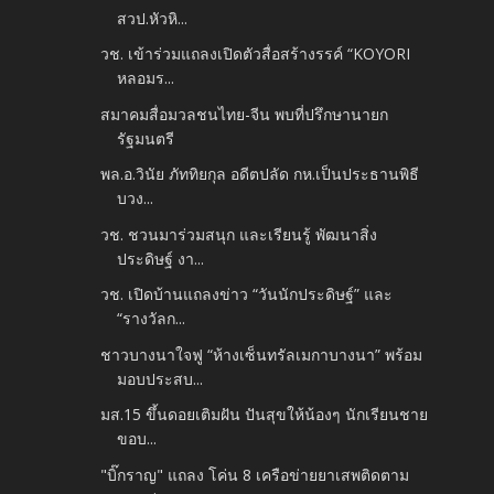
สวป.หัวหิ...
วช. เข้าร่วมแถลงเปิดตัวสื่อสร้างรรค์ “KOYORI
หลอมร...
สมาคมสื่อมวลชนไทย-จีน พบที่ปรึกษานายก
รัฐมนตรี
พล.อ.วินัย ภัททิยกุล อดีตปลัด กห.เป็นประธานพิธี
บวง...
วช. ชวนมาร่วมสนุก และเรียนรู้ พัฒนาสิ่ง
ประดิษฐ์ งา...
วช. เปิดบ้านแถลงข่าว “วันนักประดิษฐ์” และ
“รางวัลก...
ชาวบางนาใจฟู “ห้างเซ็นทรัลเมกาบางนา” พร้อม
มอบประสบ...
มส.15 ขึ้นดอยเติมฝัน ปันสุขให้น้องๆ นักเรียนชาย
ขอบ...
"บิ๊กราญ" แถลง โค่น 8 เครือข่ายยาเสพติดตาม