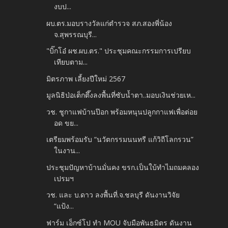
งบป...
ผบ.ตร.มอบรางวัลแก่ตำรวจ สภ.สองพี่น้อง
จ.สุพรรณบุรี...
"บิ๊กโอ๋ ผช.ผบ.ตร." ประชุมคณะกรรมการเปรียบ
เทียบตาม...
มิตรภาพ เลี้ยงปีใหม่ 2567
มูลนิธิป่อเต็กตึ๊งลงพื้นที่ซับน้ำตา..มอบเงินช่วยเห...
วช. ชูกาแฟบ้านป๊อก พร้อมหนุนปลูกกาแฟเพื่อต่อย
อด ขย...
เตรียมพร้อมรับ “นวัตกรรมนนทรี แก้วิถีโลกรวน”
ในงาน...
ประชุมปัญหาบ้านมั่นคง ขรก.เป็นใบ้ทำไมถมคลอง
เปรมฯ
วช. และ บ.ดาว ลงพื้นที่.จ.ชลบุรี ดันงานวิจัย
“แป้ง...
ฟาร์ม เอ็กซ์โป ทำ MOU จับมือพันธมิตร ดันงาน