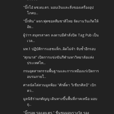
"บิ๊กโอ๋ ผช.ผบ.ตร. มอบเงินและสิ่งของเครื่องอุป
โภคบ...
"บิ๊กทิน" ผจก.ฟุตซอลทีมชาติไทย จัดงานวันเกิดให้
อัย...
ผู้ว่าฯ สมุทรสาคร ลงดาบมีคำสั่งปิด Tag Pub เป็น
เวล...
มท.1 ปฏิบัติการแฮชแท็ก...ผิดไม่จำ จับซ้ำอีกรอบ
“ศุภมาส” เปิดการแข่งขันกีฬามหาวิทยาลัยแห่ง
ประเทศไท...
กรมอุตสาหกรรมพื้นฐานและการเหมืองแร่เปิดการ
อบรมภายใ...
ศาลนัดไต่สวนมูลฟ้อง "ศักดิ์ดา วิเชียรศิลป์" เบิก
คว...
มูลนิธิร่วมกตัญญู เดินทางขึ้นพื้นที่ภาคเหนือ มอบ
ถุ...
"บิ๊กรอย รอง.ผบ.ตร." ชื่นชมมอบรางวัล รอง