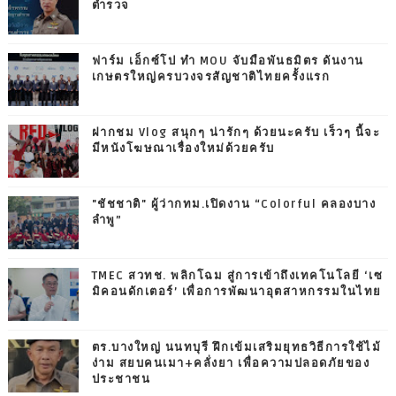
ตำรวจ
ฟาร์ม เอ็กซ์โป ทำ MOU จับมือพันธมิตร ดันงาน
เกษตรใหญ่ครบวงจรสัญชาติไทยครั้งแรก
ฝากชม Vlog สนุกๆ น่ารักๆ ด้วยนะครับ เร็วๆ นี้จะ
มีหนังโฆษณาเรื่องใหม่ด้วยครับ
"ชัชชาติ" ผู้ว่ากทม.เปิดงาน “Colorful คลองบาง
ลำพู”
TMEC สวทช. พลิกโฉม สู่การเข้าถึงเทคโนโลยี ‘เซ
มิคอนดักเตอร์’ เพื่อการพัฒนาอุตสาหกรรมในไทย
ตร.บางใหญ่ นนทบุรี ฝึกเข้มเสริมยุทธวิธีการใช้ไม้
ง่าม สยบคนเมา+คลั่งยา เพื่อความปลอดภัยของ
ประชาชน