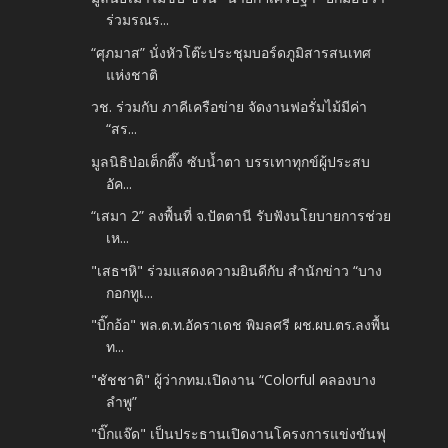
ร่วมรณร...
“ศุภมาส” นั่งหัวโต๊ะประชุมบอร์ดภูมิสารสนเทศ
แห่งชาติ
วช. ร่วมกับ ภาคีเครือข่าย จัดงานฟอรั่มไม้มีค่า
“สร...
มูลนิธิป่อเต็กตึ๊ง ซับน้ำตา บรรเทาทุกข์ผู้ประสบ
อัค...
“เสมา 2” ลงพื้นที่ จ.ปัตตานี รับฟังนโยบายการช่วย
เห...
"เสธฯหิ" ร่วมแสดงความยินดีกับ สำนักข่าว “บาง
กอกทูเ...
"บิ๊กอ้อ" พล.ต.ท.อัคราเดช พิมลศรี ผช.ผบ.ตร.ลงพื้น
ท...
"ชัชชาติ" ผู้ว่ากทม.เปิดงาน “Colorful คลองบาง
ลำพู”
"บิ๊กแจ๊ด" เป็นประธานเปิดงานโครงการแข่งขันฟุ