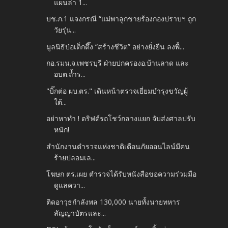
แผนล่า 1...
บช.ภ.1 แจงกรณี “แม่พาลูกชายร้องกองปราบฯ ถูก
วัยรุ่น...
มูลนิธิป่อเต็กตึ๊ง “สร้างชีวิต” อย่างยั่งยืน ลงพื้...
กอ.รมน.จ.เพชรบุรี ฝ่ายปกครองอ.บ้านลาด และ
อบต.ถ้ำร...
"บิ๊กต่อ ผบ.ตร." เดินหน้าตรวจเยี่ยมบำรุงขวัญผู้
ใต้...
อย่าหาทำ ! ดริฟต์รถโชว์กลางแยก จับส่งศาลปรับ
หนัก!
สำนักงานตำรวจแห่งชาติเตือนภัยออนไลน์มีคน
ร้ายปลอมเล...
โฆษก ตร.เผย ตำรวจได้รับหนังสือขอความร่วมมือ
ดูแลควา...
ติดอาวุธกำลังพล 130,000 นายทั้งนายทหาร
สัญญาบัตรและ...