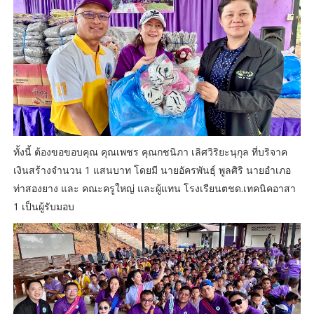
ทั้งนี้ ต้องขอขอบคุณ คุณเพชร คุณกชนิภา เลิศวิริยะนุกุล ที่บริจาค
เงินสร้างจำนวน 1 แสนบาท โดยมี นายอัครพันธุ์ พูลศิริ นายอำเภอ
ท่าสองยาง และ คณะครูใหญ่ และผู้แทน โรงเรียนตชด.เทคนิคอาสา
1 เป็นผู้รับมอบ