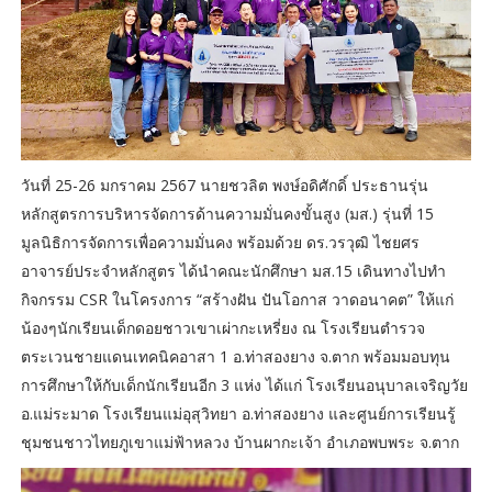
วันที่ 25-26 มกราคม 2567 นายชวลิต พงษ์อดิศักดิ์ ประธานรุ่น
หลักสูตรการบริหารจัดการด้านความมั่นคงขั้นสูง (มส.) รุ่นที่ 15
มูลนิธิการจัดการเพื่อความมั่นคง พร้อมด้วย ดร.วรวุฒิ ไชยศร
อาจารย์ประจำหลักสูตร ได้นำคณะนักศึกษา มส.15 เดินทางไปทำ
กิจกรรม CSR ในโครงการ “สร้างฝัน ปันโอกาส วาดอนาคต” ให้แก่
น้องๆนักเรียนเด็กดอยชาวเขาเผ่ากะเหรี่ยง ณ โรงเรียนตำรวจ
ตระเวนชายแดนเทคนิคอาสา 1 อ.ท่าสองยาง จ.ตาก พร้อมมอบทุน
การศึกษาให้กับเด็กนักเรียนอีก 3 แห่ง ได้แก่ โรงเรียนอนุบาลเจริญวัย
อ.แม่ระมาด โรงเรียนแม่อุสุวิทยา อ.ท่าสองยาง และศูนย์การเรียนรู้
ชุมชนชาวไทยภูเขาแม่ฟ้าหลวง บ้านผากะเจ้า อำเภอพบพระ จ.ตาก