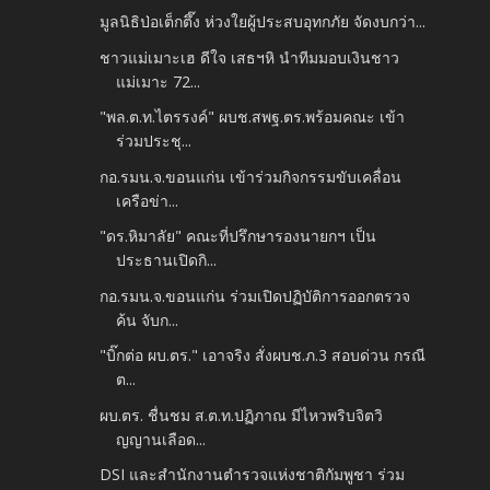
มูลนิธิป่อเต็กตึ๊ง ห่วงใยผู้ประสบอุทกภัย จัดงบกว่า...
ชาวแม่เมาะเฮ ดีใจ เสธฯหิ นำทีมมอบเงินชาว
แม่เมาะ 72...
"พล.ต.ท.ไตรรงค์" ผบช.สพฐ.ตร.พร้อมคณะ เข้า
ร่วมประชุ...
กอ.รมน.จ.ขอนแก่น เข้าร่วมกิจกรรมขับเคลื่อน
เครือข่า...
"ดร.หิมาลัย" คณะที่ปรึกษารองนายกฯ เป็น
ประธานเปิดกิ...
กอ.รมน.จ.ขอนแก่น ร่วมเปิดปฏิบัติการออกตรวจ
ค้น จับก...
"บิ๊กต่อ ผบ.ตร." เอาจริง สั่งผบช.ภ.3 สอบด่วน กรณี
ต...
ผบ.ตร. ชื่นชม ส.ต.ท.ปฏิภาณ มีไหวพริบจิตวิ
ญญานเลือด...
DSI และสำนักงานตำรวจแห่งชาติกัมพูชา ร่วม