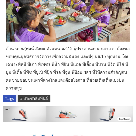
ด้าน นายสุพจน์ สังคะ ตัวแทน มส.15 ผู้ประสานงาน กล่าวว่า ต้องขอ
ขอบคุณมูลนิธิการจัดการเพื่อความมั่นคง และพี่ๆ มส.15 ทุกท่าน โดย
เฉพาะพี่หมี พี่เภา พี่เพชร พี่น้ำ พี่ยิ่น พี่แอด พี่เอื้อม พี่ปาน พี่จิต พี่ไฮ่ พี่
บูม พี่เติ้ล พี่พืช พี่ปูเป้ พี่ปุ๊ก พี่รัล พี่จูน พี่ป๊อบ ฯลฯ ที่ให้ความสำคัญกับ
คนชายขอบชนเผ่าที่ห่างใกลและด้อยโอกาส ที่ช่วยเติมเต็มแบ่งปัน
ความสุข
Tags
# ประชาสัมพันธ์