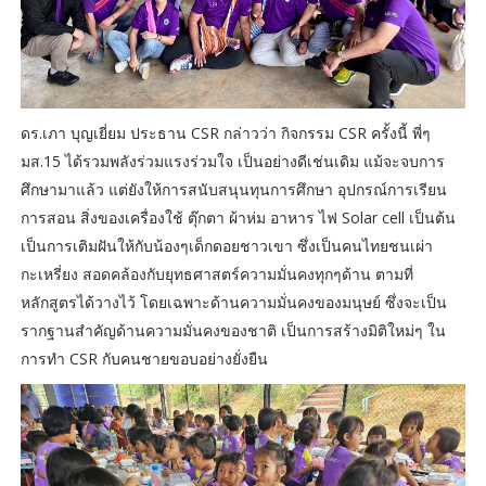
ดร.เภา บุญเยี่ยม ประธาน CSR กล่าวว่า กิจกรรม CSR ครั้งนี้ พี่ๆ
มส.15 ได้รวมพลังร่วมแรงร่วมใจ เป็นอย่างดีเช่นเดิม แม้จะจบการ
ศึกษามาแล้ว แต่ยังให้การสนับสนุนทุนการศึกษา อุปกรณ์การเรียน
การสอน สิ่งของเครื่องใช้ ตุ๊กตา ผ้าห่ม อาหาร ไฟ Solar cell เป็นต้น
เป็นการเติมฝันให้กับน้องๆเด็กดอยชาวเขา ซึ่งเป็นคนไทยชนเผ่า
กะเหรี่ยง สอดคล้องกับยุทธศาสตร์ความมั่นคงทุกๆด้าน ตามที่
หลักสูตรได้วางไว้ โดยเฉพาะด้านความมั่นคงของมนุษย์ ซึ่งจะเป็น
รากฐานสำคัญด้านความมั่นคงของชาติ เป็นการสร้างมิติใหม่ๆ ใน
การทำ CSR กับคนชายขอบอย่างยั่งยืน