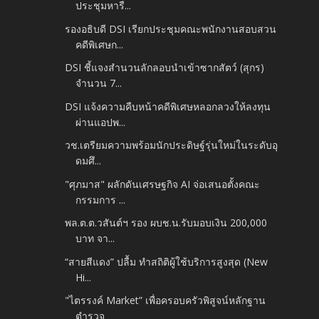
ประชุมหารื...
รองอธิบดี DSI เรียกประชุมคณะพนักงานสอบสวน
คดีพิเศษก...
DSI ชี้แจงสำนวนลักลอบนำเข้าซากสัตว์ (สุกร)
จำนวน 7...
DSI แจ้งความคืบหน้าคดีพิเศษหลอกลวงให้ลงทุน
ผ่านแอปพ...
วช.เตรียมความพร้อมนักประดิษฐ์รุ่นใหม่ในระดับอุ
ดมศึ...
"ศุภมาส" ผลักดันเศรษฐกิจ AI จ่อเสนอตั้งคณะ
กรรมการ ...
พล.ต.ต.วสันต์ฯ รอง ผบช.น.รับมอบเงิน 200,000
บาท จา...
“สายสีแดง” ปลื้ม ทำสถิติผู้ใช้บริการสูงสุด (New
Hi...
"ไตรรงค์ Market” เพื่อครอบครัวพิสูจน์หลักฐาน
ตำรวจ