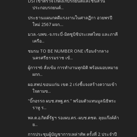
DSI เข้าตรวจโกดังเก็บรถยนต์และชิ้นส่วน
ประกอบรถยนต์...
ประธานแผนกคดีแรงงานในศาลฏีกา อวยพรปี
ใหม่ 2567 ผจก....
มวล.-บพข.-จ.กระบี่-มิตซูบิชิประเทศไทย และภาคี
เครือ...
ชมรม TO BE NUMBER ONE เรือนจำกลาง
นครศรีธรรมราช เข้...
ผู้การฯ6 สั่งเข้ม การทำงานทุกมิติ พร้อมมอบหมาย
ผกก...
ผอ.สพป.ขอนแก่น เขต 2 เร่งชี้แจงสร้างความเข้า
ใจตามข...
"บิ๊กอรรถ ผบช.สพฐ.ตร." พร้อมตัวแทนมูลนิธิพระ
ราหู ร...
พล.ต.อ.กิตติ์รัฐฯ รองผบ.ตร.-ผบช.ตชด. ลุยแก๊งค์ค้า
ย...
การประชุมผู้บัญชาการเหล่าทัพ ครั้งที่ 2 ประจำปี