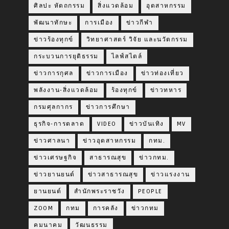
ศิลปะ หัตถกรรม
สิ่งแวดล้อม
อุตสาหกรรม
พัฒนาทักษะ
การเมือง
ข่าวกีฬา
ข่าวร้องทุกข์
วิทยาศาสตร์ วิจัย และนวัตกรรม
กระบวนการยุติธรรม
ไลฟ์สไตล์
ข่าวการกุศล
ข่าวการเมือง
ข่าวท่องเที่ยว
พลังงาน-สิ่งแวดล้อม
ร้องทุกข์
ข่าวทหาร
กรมศุลกากร
ข่าวการศึกษา
ธุรกิจ-การตลาด
VIDEO
ข่าวบันเทิง
MV
ข่าวศาลนา
ข่าวอุตสาหกรรม
กทม.
ข่าวเศรษฐกิจ
สาธารณสุข
ข่าวกทม.
ข่าวยานยนต์
ข่าวสาธารณสุข
ข่าวแรงงาน
ยานยนต์
สำนักพระราชวัง
PEOPLE
ZOOM
กทม
การคลัง
ข่าวกทม
คมนาคม
วัฒนธรรม