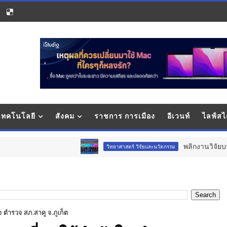
 เทคโนโลยี
สังคม
ราชการ การเมือง
อีเวนท์
ไลฟ์สไ
พลิกงานวิจัยบนหิ้งสู่เศรษฐกิจ
วิทยาศาสตร์ วิจัยและนวัตกรรม
 ตำรวจ สภ.สาคู จ.ภูเก็ต