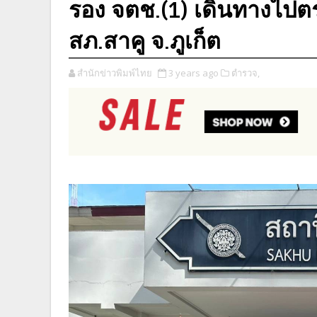
รอง จตช.(1) เดินทางไปตร
สภ.สาคู จ.ภูเก็ต
สำนักข่าวพิมพ์ไทย
3 years ago
ตำรวจ,