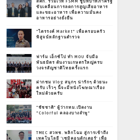
สศก. ร่วมเวที FSMM ชูบทบาทภาครัฐ
ขับเคลื่อนการลดการสูญเสียอาหาร
และขยะอาหาร เพื่อความมั่นคง
อาหารอย่างยั่งยืน
"ไตรรงค์ Market” เพื่อครอบครัว
พิสูจน์หลักฐานตำรวจ
ฟาร์ม เอ็กซ์โป ทำ MOU จับมือ
พันธมิตร ดันงานเกษตรใหญ่ครบ
วงจรสัญชาติไทยครั้งแรก
ฝากชม Vlog สนุกๆ น่ารักๆ ด้วยนะ
ครับ เร็วๆ นี้จะมีหนังโฆษณาเรื่อง
ใหม่ด้วยครับ
"ชัชชาติ" ผู้ว่ากทม.เปิดงาน
“Colorful คลองบางลำพู”
TMEC สวทช. พลิกโฉม สู่การเข้าถึง
เทคโนโลยี ‘เซมิคอนดักเตอร์’ เพื่อ