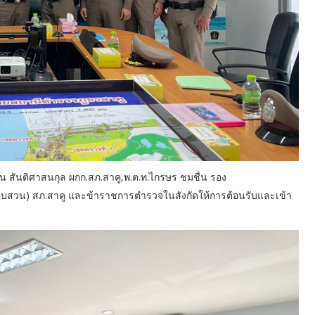
าน สันติศาสนกุล ผกก.สภ.สาคู,พ.ต.ท.ไกรษร ชมชื่น รอง
อบสวน) สภ.สาคู และข้าราชการตำรวจในสังกัดให้การต้อนรับและเข้า