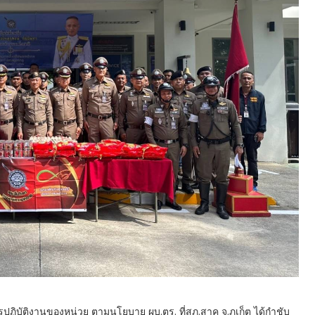
ปฏิบัติงานของหน่วย ตามนโยบาย ผบ.ตร. ที่สภ.สาคู จ.ภูเก็ต ได้กำชับ