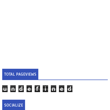
TOTAL PAGEVIEWS
u
n
d
e
f
i
n
e
d
SOCIALIZE