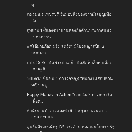
ทุ...
กอ.รมน.จ.เพชรบุรี รับมอบสิ่งของจากผู้ใจบุญเพื่อ
ส่ง...
อุทยานฯ ชี้แจงชาวบ้านหลังฮือค้านประกาศแนว
เขตอุทยาน...
##โอ้มายก๊อด ฝรั่ง ”เดวิด” มีใบอนุญาตปืน 2
กระบอก ...
ปปร.26 สถาบันพระปกเกล้า บินลัดฟ้าศึกษาเมือง
เศรษฐกิ...
“ผบ.ตร.” ชื่นชม 4 ตำรวจหญิง “พนักงานสอบสวน
หญิง–ครู...
Happy Money In Action “ค่ายส่งสุขทางการเงิน
เพื่อค...
สำนักงานตำรวจแห่งชาติ ประชุมร่วมระหว่าง
Coatnet แล...
ศูนย์คดีรถยนต์หรู DSI เร่งสำนวนตามนโยบาย รัฐ