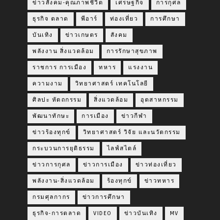
ข่าวสังคม-คุณภาพชีวิต
เศรษฐกิจ
การกุศล
ธุรกิจ ตลาด
พีอาร์
ท่องเที่ยว
การศึกษา
บันเทิง
ข่าวเกษตร
สังคม
พลังงาน สิ่งแวดล้อม
การรักษาสุขภาพ
ราชการ การเมือง
ทหาร
แรงงาน
ความงาม
วิทยาศาสตร์ เทคโนโลยี
ศิลปะ หัตถกรรม
สิ่งแวดล้อม
อุตสาหกรรม
พัฒนาทักษะ
การเมือง
ข่าวกีฬา
ข่าวร้องทุกข์
วิทยาศาสตร์ วิจัย และนวัตกรรม
กระบวนการยุติธรรม
ไลฟ์สไตล์
ข่าวการกุศล
ข่าวการเมือง
ข่าวท่องเที่ยว
พลังงาน-สิ่งแวดล้อม
ร้องทุกข์
ข่าวทหาร
กรมศุลกากร
ข่าวการศึกษา
ธุรกิจ-การตลาด
VIDEO
ข่าวบันเทิง
MV