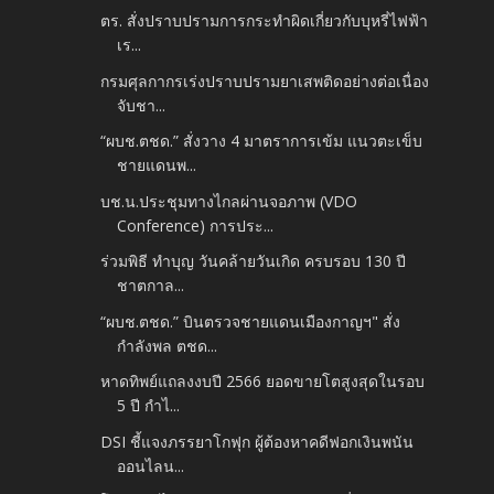
ตร. สั่งปราบปรามการกระทำผิดเกี่ยวกับบุหรี่ไฟฟ้า
เร...
กรมศุลกากรเร่งปราบปรามยาเสพติดอย่างต่อเนื่อง
จับชา...
“ผบช.ตชด.” สั่งวาง 4 มาตราการเข้ม แนวตะเข็บ
ชายแดนพ...
บช.น.ประชุมทางไกลผ่านจอภาพ (VDO
Conference) การประ...
ร่วมพิธี ทำบุญ วันคล้ายวันเกิด ครบรอบ 130 ปี
ชาตกาล...
“ผบช.ตชด.” บินตรวจชายแดนเมืองกาญฯ" สั่ง
กำลังพล ตชด...
หาดทิพย์แถลงงบปี 2566 ยอดขายโตสูงสุดในรอบ
5 ปี กำไ...
DSI ชี้แจงภรรยาโกฟุก ผู้ต้องหาคดีฟอกเงินพนัน
ออนไลน...