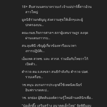
18+ สืบสวนนครบาลรวบเก๋ เจ้าแม่ปาร์ตี้สาวอ้วน
สาวใหญ่
มูลนิธิร่วมกตัญญู ส่งความสุขให้เด็กๆและผู้
ปกครองบน...
คณะกมธ.กิจการศาลฯ สภาผู้แทนราษฎร ลงจุด
ผ่านแดนถาวรบ...
สน.ลุมพินี เชิญผู้เกี่ยวข้องหารือแนวทา
งการปฎิบัติเ...
เอ็มเทค สวทช. และ สวรส. ร่วมมือกับไทยวาโก้
เปิดตัว...
ตำรวจ ตม.จ.สงขลา สนธิกำลังกับ ตำรวจ ปอศ.
รวบเครือข...
วช.หนุน อบรมการประยุกต์ใช้เทคนิคเนียร์
อินฟราเรดสเป...
วช. ยกย่อง ผู้คิดค้นองค์ความรู้ใหม่ด้านคลินิกเพื่อ...
“ป่อเต็กตึ๊ง เสริมสร้าง อนาคตเด็กไทย” จัดพิธีมอบ