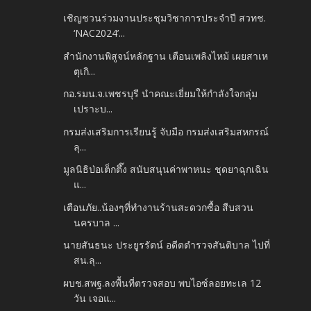
เชิญชวนร่วมงานประชุมวิชาการประจำปี สวทช.
‘NAC2024’...
สำนักงานพิสูจน์หลักฐาน เตือนเพลิงไหม้ เผยสาเห
ตุเกิ...
กอ.รมน.จ.เพชรบุรี นำคณะเยี่ยมให้กำลังใจกลุ่ม
เปราะบ...
กรมส่งเสริมการเรียนรู้ จับมือ กรมส่งเสริมสหกรณ์
ลุ...
มูลนิธิป่อเต็กตึ๊ง สนับสนุนค่าพาหนะ ชุดยาฉุกเฉิน
แ...
เตือนภัย..น้องๆที่ทำงานร้านสะดวกซื้อ สืบสวน
นครบาล ...
นายสันธนะ ประยูรรัตน์ อดีตตำรวจสันติบาล ไปที่
สน.ลุ...
ผบช.สพฐ.ลงพื้นที่ตรวจสอบ พบไอซ์ลอยทะเล 12
วัน เจอแ...