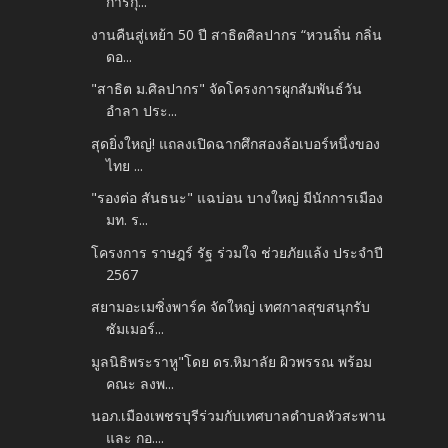
การกุ...
งานคืนสู่เหย้า 50 ปี สาธิตศิลปากร “หวนถิ่น กลิ่น
ดอ...
"สาธิต ม.ศิลปากร" จัดโครงการผูกสัมพันธ์วัน
อำลา ประ...
สุดยิ่งใหญ่! แถลงเปิดฉากศึกสองล้อเบอร์หนึ่งของ
ไทย ...
"รองต่อ สันธนะ" แฉบ่อน บางใหญ่ มีนักการเมือง
มท. ร...
โครงการ ราษฎร์ รัฐ ร่วมใจ ช่วยภัยแล้ง ประจำปี
2567
สยามอะเมซิ่งพาร์ค จัดใหญ่ เทศกาลสุขสนุกรับ
ซัมเมอร์...
มูลนิธิพระราหู"โดย ดร.หิมาลัย ผิวพรรณ พร้อม
คณะ ลงพ...
นอภ.เมืองเพชรบุรีร่วมกับเทศบาลตำบลหัวสะพาน
และ กอ....