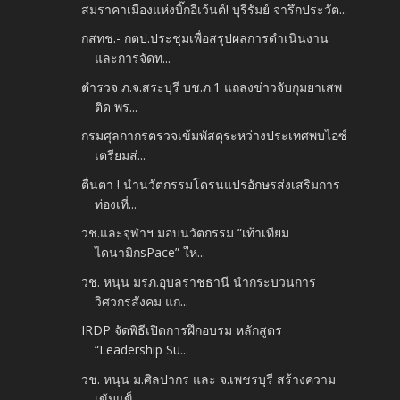
สมราคาเมืองแห่งบิ๊กอีเว้นต์! บุรีรัมย์ จารึกประวัต...
กสทช.- กตป.ประชุมเพื่อสรุปผลการดำเนินงาน
และการจัดท...
ตำรวจ ภ.จ.สระบุรี บช.ภ.1 แถลงข่าวจับกุมยาเสพ
ติด พร...
กรมศุลกากรตรวจเข้มพัสดุระหว่างประเทศพบไอซ์
เตรียมส่...
ตื่นตา ! นำนวัตกรรมโดรนแปรอักษรส่งเสริมการ
ท่องเที่...
วช.และจุฬาฯ มอบนวัตกรรม “เท้าเทียม
ไดนามิกsPace” ให...
วช. หนุน มรภ.อุบลราชธานี นำกระบวนการ
วิศวกรสังคม แก...
IRDP จัดพิธีเปิดการฝึกอบรม หลักสูตร
“Leadership Su...
วช. หนุน ม.ศิลปากร และ จ.เพชรบุรี สร้างความ
เข้มแข็...