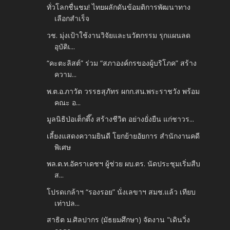
ทั่วโลกชื่นชม! ไทยผลักดันข้อมติการพัฒนาทาง
เลือกสำเร็จ
วช. มุ่งเป้าใช้งานวิจัยและนวัตกรรม รุกแผนลด
อุบัติเ...
“คะตะลิสต์” ร่วม “สภาองค์กรของผู้บริโภค” สร้าง
ความ...
พ.ต.อ.ภาวัต วรรธสุภัทร ผกก.สน.พระราชวัง พร้อม
คณะ อ...
มูลนิธิป่อเต็กตึ๊ง สร้างชีวิต อย่างยั่งยืน แก่ชาวร...
เลี้ยงแสดงความยินดี โยกย้ายอัยการ สำนักงานคดี
พิเศษ
พล.ต.ท.อัคราเดชฯ ผู้ช่วย ผบ.ตร. นัดประชุมเริ่มสืบ
ส...
โปรดเกล้าฯ “รองรอย” นั่งเลขาฯ สมช.แล้ว เทียบ
เท่าปล...
สาธิต ม.ศิลปากร (มัธยมศึกษา) จัดงาน "เดินวิ่ง