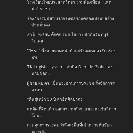
โรงเรียนไทยประสาทวิทยา รวมพ้องเพื่อน "แสด
ฟ้า" ราชา...
ร้อง “ธรรมนัส”เบรกกรมชลฯถมคลองเปรมฯสร้าง
บ้านมั่นคง
ลำไย-ทุเรียน คึกคัก รมช.ไชยา ผลักดันจันทบุรี
โมเดล ...
“วัชระ” นั่งชายหาดหน้าบ้านฝรั่งเตะหมอ เรียกร้อง
มท....
TK Logistic systems จับมือ Demide Global ลง
นามข้อต...
ผู้ช่วย ผบ.ตร. เป็นประธานการประชุม สั่งจัดการส
ถานบ...
"คืนสู่เหย้า 50 ปี สาธิตศิลปากร"
แค่คิด ก็ผิดแล้ว ออกมารวมตัวจะแข่งรถ แว้นวิภาฯ
โดน...
กรมศุลกากรระดมกำลังลงพื้นที่เข้าตรวจค้นจับกุ
มการลั...