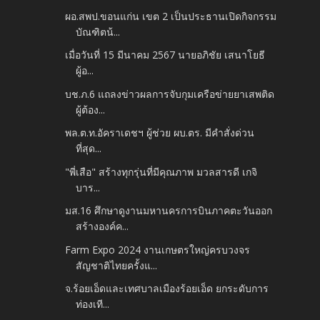
ผอ.สพป.ขอนแก่น เขต 2 เป็นประธานเปิดกิจกรรม
บัณฑิตน้...
เมื่อวันที่ 15 มีนาคม 2567 นายอภิชัย เสนาโยธี
ผู้อ...
บช.ภ.6 แถลงข่าวผลการจับกุมเครือข่ายยาเสพติด
ผู้ต้อง...
พล.ต.ท.อัคราเดชฯ ผู้ช่วย ผบ.ตร. มีคำสั่งด่วน
ที่สุด...
"พี่เสือ" สร้างทุกรุ่นที่มีคุณภาพ มวลสารดี เกจิ
บาร...
มส.16 ศึกษาดูงานมหานครการบินภาคตะวันออก
สร้างองค์ค...
Farm Expo 2024 งานเกษตรใหญ่ครบวงจร
สัญชาติไทยครั้งแ...
จ.ร้อยเอ็ดและเทศบาลเมืองร้อยเอ็ด ยกระดับการ
ท่องเที...