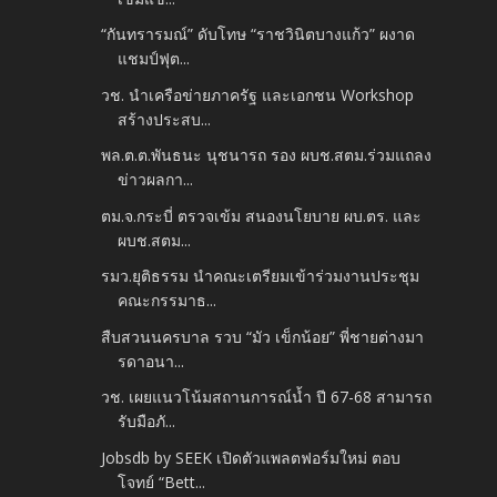
“กันทรารมณ์” ดับโทษ “ราชวินิตบางแก้ว” ผงาด
แชมป์ฟุต...
วช. นำเครือข่ายภาครัฐ และเอกชน Workshop
สร้างประสบ...
พล.ต.ต.พันธนะ นุชนารถ รอง ผบช.สตม.ร่วมแถลง
ข่าวผลกา...
ตม.จ.กระบี่ ตรวจเข้ม สนองนโยบาย ผบ.ตร. และ
ผบช.สตม...
รมว.ยุติธรรม นำคณะเตรียมเข้าร่วมงานประชุม
คณะกรรมาธ...
สืบสวนนครบาล รวบ “มัว เข็กน้อย” พี่ชายต่างมา
รดาอนา...
วช. เผยแนวโน้มสถานการณ์น้ำ ปี 67-68 สามารถ
รับมือภั...
Jobsdb by SEEK เปิดตัวแพลตฟอร์มใหม่ ตอบ
โจทย์ “Bett...