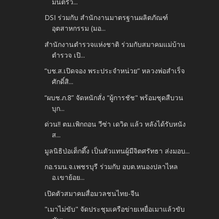
มนตรีว...
DSI ร่วมกับ สำนักงานมาตรฐานผลิตภัณฑ์
อุตสาหกรรม (มอ...
สำนักงานตำรวจแห่งชาติ ร่วมกับสมาคมแม่บ้าน
ตำรวจ เปิ...
“บช.ส.เปิดจอง พระประจำหน่วย“ หลวงพ่อสำเร็จ
ศักดิ์สิ...
“ผบช.ภ.8” จัดหนักสั่ง “ผู้การชัช" พร้อมชุดสืบวน
บุก...
ด่วน!! ตม.เพิกถอน วีซ่า เดวิด แล้ว หลังได้รับหนัง
ส...
มูลนิธิป่อเต็กตึ๊ง เป็นตัวแทนผู้มีจิตศรัทธา ส่งมอบ...
กอ.รมน.จ.เพชรบุรี ร่วมกับ อบต.หนองปลาไหล
อ.เขาย้อย...
เปิดตัวสมาคมสื่อมวลชนไทย-จีน
"เมาไม่ขับ" จัดประชุมเครือข่ายเหยื่อเมาแล้วขับ