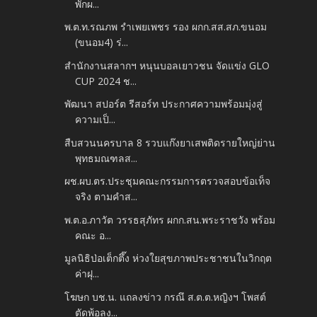
พักผ...
พ.ต.ท.รณภพ รำเพยเพชร รอง ผกก.สส.สภ.ขนอม
(ขนอม4) ร่...
สำนักงานสลากฯ หนุนบอลเยาวชน จัดแข่ง GLO
CUP 2024 ช...
พัฒนา สปอร์ต รีสอร์ท ประกาศความพร้อมมุ่งสู่
ความเป็...
สืบสวนนครบาล 8 รวบแก๊งยาเสพติดรายใหญ่ย่าน
พุทธมณฑลส...
ผช.ผบ.ตร.ประชุมคณะกรรมการตรวจสอบข้อเท็จ
จริง ตามคำส...
พ.ต.อ.ภาวัต วรรธสุภัทร ผกก.สน.พระราชวัง พร้อม
คณะ อ...
มูลนิธิป่อเต็กตึ๊ง ห่วงใยสุขภาพประชาชนในวิกฤต
ค่าฝุ...
โฆษก บช.น. แถลงข่าว กรณึ ส.ต.ต.หญิงฯ โพสต์
ตัดพ้อลง...