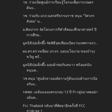
วช. ร่วมเปิดศูนย์การเรียนรู้โดรนเพื่อการเกษตร
ต้นแ...
วช. ร่วมกับ มรภ.นครศรีธรรมราช หนุน ”วิศวกร
สังคม” น...
ม.ศิลปากร จัดโครงการกีฬาสีคณะศึกษาศาสตร์ ปี
การศึกษ...
มูลนิธิป่อเต็กตึ๊ง จัดพิธีจุดเทียนเปิดงานเทศกาลง่ว...
ผบ.ตร.ตรวจเยี่ยม บก.จร. มอบนโยบาย-ของบำรุง
ขวัญ พร้...
มูลนิธิป่อเต็กตึ๊ง มอบผ้าห่มกันหนาว พร้อมสนับ
สนุนค...
วช.หนุน “ศูนย์กลางองค์ความรู้ต้นแบบด้านการป้อ
งกันแ...
รฟฟท. เฉลิมฉลองครบรอบ 13 ปี ก้าวสู่อนาคตอย่า
งมั่นค...
Fcc Thailand กลับมาที่พัทยาอีกครั้งที่ FCC
FORUM 2...