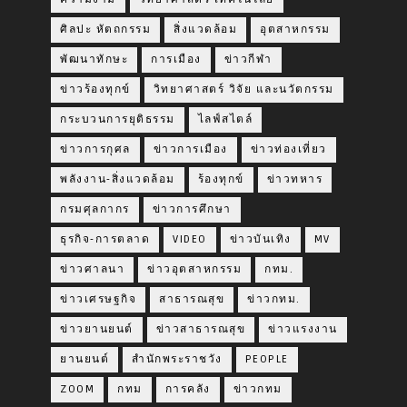
ศิลปะ หัตถกรรม
สิ่งแวดล้อม
อุตสาหกรรม
พัฒนาทักษะ
การเมือง
ข่าวกีฬา
ข่าวร้องทุกข์
วิทยาศาสตร์ วิจัย และนวัตกรรม
กระบวนการยุติธรรม
ไลฟ์สไตล์
ข่าวการกุศล
ข่าวการเมือง
ข่าวท่องเที่ยว
พลังงาน-สิ่งแวดล้อม
ร้องทุกข์
ข่าวทหาร
กรมศุลกากร
ข่าวการศึกษา
ธุรกิจ-การตลาด
VIDEO
ข่าวบันเทิง
MV
ข่าวศาลนา
ข่าวอุตสาหกรรม
กทม.
ข่าวเศรษฐกิจ
สาธารณสุข
ข่าวกทม.
ข่าวยานยนต์
ข่าวสาธารณสุข
ข่าวแรงงาน
ยานยนต์
สำนักพระราชวัง
PEOPLE
ZOOM
กทม
การคลัง
ข่าวกทม