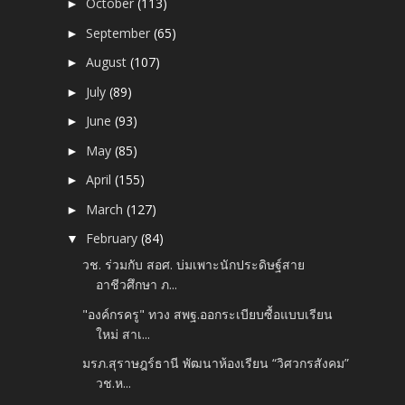
October
(113)
►
September
(65)
►
August
(107)
►
July
(89)
►
June
(93)
►
May
(85)
►
April
(155)
►
March
(127)
►
February
(84)
▼
วช. ร่วมกับ สอศ. บ่มเพาะนักประดิษฐ์สาย
อาชีวศึกษา ภ...
"องค์กรครู" ทวง สพฐ.ออกระเบียบซื้อแบบเรียน
ใหม่ สาเ...
มรภ.สุราษฎร์ธานี พัฒนาห้องเรียน “วิศวกรสังคม”
วช.ห...