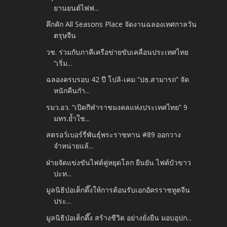
ยานยนต์ไฟฟ...
คึกคัก All Seasons Place จัดงานฉลองเทศกาลวัน
ตรุษจีน
วช. ร่วมกับภาคีเครือข่ายขับเคลื่อนประเทศไทย
“เริ่ม...
ฉลองครบรอบ 42 ปี โปลิ-เคม “ปธ.สามารถ” จัด
หนักคืนกำ...
รมว.อว. “เปิดกีฬาราชมงคลแห่งประเทศไทย” 9
มทร.ย้ำใช...
สตรอว์เบอร์รี่พันธุ์พระราชทาน #89 ออกวาง
จำหน่ายแล้...
ฝ่ายจัดแข่งขันไฟต์คู่หยุดโลก ยืนยัน ไฟต์บัวขาว
ปะท...
มูลนิธิป่อเต็กตึ๊งให้การต้อนรับเอกอัครราชทูตจีน
ประ...
มูลนิธิป่อเต็กตึ๊ง สร้างชีวิต อย่างยั่งยืน มอบอุปก...