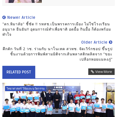
Newer Article
"ดร.หิมาลัย" ชี้ชัด !! รทสช.เป็นพรรคการเมือง ไม่ใช่โรงเรียน
อนุบาล ยืนยัน!! อุดมการณ์ทำเพื่อชาติ อดมื้อ กินมื้อ ก็ต้องพร้อม
ทำใจ
Older Article
ิคึกคัก วันที่ 2 วช. ร่วมกับ นาโนเทค สวทช. จัดเวิร์กชอป ขึ้นรูป
ชิ้นงานด้วยการพิมพ์สามมิติจากเส้นพลาสติกผลิตจาก “ขยะ
เปลือกหอยแมลงภู่”
View More
RELATED POST
วิทยาศาสตร์ วิจัยและนวัตกรรม