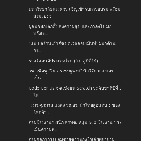
มหาวิทยาลัยนเรศวร เชิญเข้ารับการอบรม พร้อม
ส่งมะยงช...
มูลนิธิป่อเต็กตึ๊ง ส่งความสุข และกำลังใจ มอ
บอั่งเป...
“นัมเบอร์วันเฮ้าส์ซิ่ง ดิเวลลอปเม้นท์” ผู้นำด้าน
กา...
รางวัลคนดีประเทศไทย (ก้าวสู่ปีที่14)
วช. เชิดชู “วิน สุรเชษฐพงษ์” นักวิจัย ม.เกษตร
เป็น...
Code Genius จัดแข่งขัน Scratch ระดับชาติปีที่ 3
ใน...
"รมว.ศุภมาส แถลง วศ.อว. นำไทยสู่อันดับ 5 ของ
โลกด้า...
กรมโรงงานฯ ผนึก สวทช. หนุน 500 โรงงาน ประ
เมินความพ...
กรมศุลกากรจับกุมชายชาวมองโกเลียพยายาม