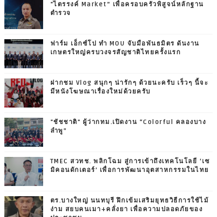
"ไตรรงค์ Market” เพื่อครอบครัวพิสูจน์หลักฐาน
ตำรวจ
ฟาร์ม เอ็กซ์โป ทำ MOU จับมือพันธมิตร ดันงาน
เกษตรใหญ่ครบวงจรสัญชาติไทยครั้งแรก
ฝากชม Vlog สนุกๆ น่ารักๆ ด้วยนะครับ เร็วๆ นี้จะ
มีหนังโฆษณาเรื่องใหม่ด้วยครับ
"ชัชชาติ" ผู้ว่ากทม.เปิดงาน “Colorful คลองบาง
ลำพู”
TMEC สวทช. พลิกโฉม สู่การเข้าถึงเทคโนโลยี ‘เซ
มิคอนดักเตอร์’ เพื่อการพัฒนาอุตสาหกรรมในไทย
ตร.บางใหญ่ นนทบุรี ฝึกเข้มเสริมยุทธวิธีการใช้ไม้
ง่าม สยบคนเมา+คลั่งยา เพื่อความปลอดภัยของ