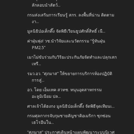
ลักลอบนำสัตว์...
กรมส่งเสริมการเรียนรู้ สกร. ลงพื้นที่น่าน ติดตาม
งา...
มูลนิธิป่อเต็กตึ๊ง จัดพิธีเวียนธูปศักดิ์สิทธิ์ เนื...
ค่าฝุ่นพุ่ง! วช.นำวิจัยและนวัตกรรม “รู้ทันฝุ่น
PM2.5”
เมาไม่ขับร่วมกับวิริยะประกันภัยจัดทำและปลุกเสก
เหรี...
รมว.อว. “ศุภมาส” ให้ขยายการบริการห้องปฏิบัติ
การสู่...
อว. โดย เอ็มเทค สวทช. หนุนอุตสาหกรรม
อะลูมิเนียม ปล...
ศาลเจ้าไต้ฮงกง มูลนิธิป่อเต็กตึ๊ง จัดพิธีจุดเทียนเ...
กรมศุลกากรจับกุมชายสัญชาติอเมริกา ซุกซ่อน
เฮโรอีนใน...
“ศุภมาส” ประกาศเดินหน้าแผนพัฒนาระบบนิเวศ