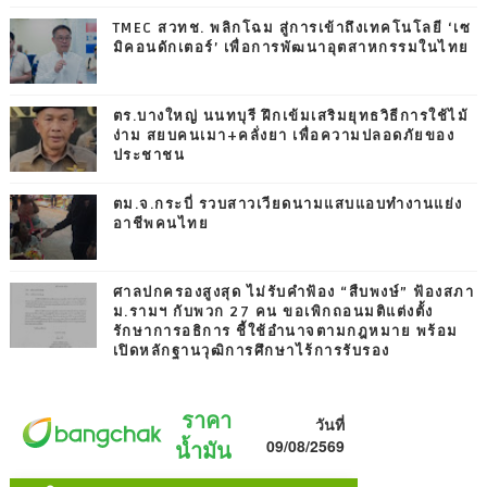
TMEC สวทช. พลิกโฉม สู่การเข้าถึงเทคโนโลยี ‘เซ
มิคอนดักเตอร์’ เพื่อการพัฒนาอุตสาหกรรมในไทย
ตร.บางใหญ่ นนทบุรี ฝึกเข้มเสริมยุทธวิธีการใช้ไม้
ง่าม สยบคนเมา+คลั่งยา เพื่อความปลอดภัยของ
ประชาชน
ตม.จ.กระบี่ รวบสาวเวียดนามแสบแอบทำงานแย่ง
อาชีพคนไทย
ศาลปกครองสูงสุด ไม่รับคำฟ้อง “สืบพงษ์” ฟ้องสภา
ม.รามฯ กับพวก 27 คน ขอเพิกถอนมติแต่งตั้ง
รักษาการอธิการ ชี้ใช้อำนาจตามกฎหมาย พร้อม
เปิดหลักฐานวุฒิการศึกษาไร้การรับรอง