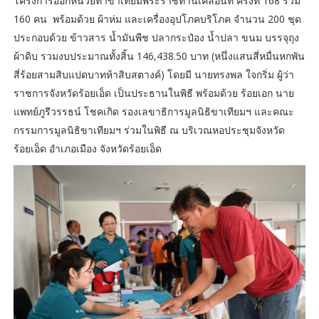
โครงการออกหน่วยทำขาเทียมพระราชทานเคลื่อนที่ ครั้งที่ 168 รวม
160 คน พร้อมด้วย ผ้าห่ม และเครื่องอุปโภคบริโภค จำนวน 200 ชุด
ประกอบด้วย ข้าวสาร น้ำมันพืช ปลากระป๋อง น้ำปลา ขนม บรรจุถุง
ผ้าดิบ รวมงบประมาณทั้งสิ้น 146,438.50 บาท (หนึ่งแสนสี่หมื่นหกพัน
สี่ร้อยสามสิบแปดบาทห้าสิบสตางค์) โดยมี นายทรงพล ใจกริ่ม ผู้ว่า
ราชการจังหวัดร้อยเอ็ด เป็นประธานในพิธี พร้อมด้วย ร้อยเอก นาย
แพทย์ภูรีวรรธน์ โชคเกิด รองเลขาธิการมูลนิธิขาเทียมฯ และคณะ
กรรมการมูลนิธิขาเทียมฯ ร่วมในพิธี ณ บริเวณหอประชุมจังหวัด
ร้อยเอ็ด อำเภอเมือง จังหวัดร้อยเอ็ด