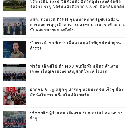
บริหารยืม ipad ใช้ส่วนตัว ผิดวัตถุประสงค์จัดซื้อ
จัดจ้าง ระบุ ได้รับหนังสือจาก ป.ป.ช. ปัดกลั่นแกล้ง
สศก. ร่วมเวที FSMM ชูบทบาทภาครัฐขับเคลื่อน
การลดการสูญเสียอาหารและขยะอาหาร เพื่อความ
มั่นคงอาหารอย่างยั่งยืน
"ไตรรงค์ Market” เพื่อครอบครัวพิสูจน์หลักฐาน
ตำรวจ
ฟาร์ม เอ็กซ์โป ทำ MOU จับมือพันธมิตร ดันงาน
เกษตรใหญ่ครบวงจรสัญชาติไทยครั้งแรก
ฝากชม Vlog สนุกๆ น่ารักๆ ด้วยนะครับ เร็วๆ นี้จะ
มีหนังโฆษณาเรื่องใหม่ด้วยครับ
"ชัชชาติ" ผู้ว่ากทม.เปิดงาน “Colorful คลองบาง
ลำพู”