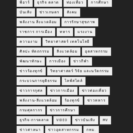
พีอาร์
ธุรกิจ ตลาด
ท่องเที่ยว
การศึกษา
บันเทิง
ข่าวเกษตร
สังคม
พลังงาน สิ่งแวดล้อม
การรักษาสุขภาพ
ราชการ การเมือง
ทหาร
แรงงาน
ความงาม
วิทยาศาสตร์ เทคโนโลยี
ศิลปะ หัตถกรรม
สิ่งแวดล้อม
อุตสาหกรรม
พัฒนาทักษะ
การเมือง
ข่าวกีฬา
ข่าวร้องทุกข์
วิทยาศาสตร์ วิจัย และนวัตกรรม
กระบวนการยุติธรรม
ไลฟ์สไตล์
ข่าวการกุศล
ข่าวการเมือง
ข่าวท่องเที่ยว
พลังงาน-สิ่งแวดล้อม
ร้องทุกข์
ข่าวทหาร
กรมศุลกากร
ข่าวการศึกษา
ธุรกิจ-การตลาด
VIDEO
ข่าวบันเทิง
MV
ข่าวศาลนา
ข่าวอุตสาหกรรม
กทม.