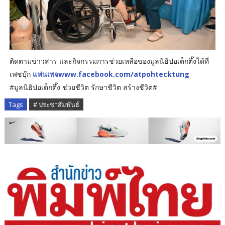
ติดตามข่าวสาร และกิจกรรมการช่วยเหลือของมูลนิธิป่อเต็กตึ๊งได้ที่
เฟซบุ๊ก
แฟนเพจwww.facebook.com/atpohtecktung
#มูลนิธิป่อเต็กตึ๊ง ช่วยชีวิต รักษาชีวิต สร้างชีวิต#
Tags
# ประชาสัมพันธ์