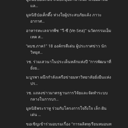
แล...
มูลนิธิป่อเต็กตึ๊ง ห่วงใยผู้ประสบภัยแล้ง ภาวะ
อากาศ...
อาหารทะเลจากพืช "วี-ซี (Ve-Sea)" นวัตกรรมเอ็ม
เทค ส...
“ผบช.ภาค1” 18 องค์กรดีเด่น ผู้ประกาศข่าว นัก
วิทยุส...
วช. ร่วมเสวนาในประเด็นหลักแห่งปี “การพัฒนาที่
ยั่งย...
ม.บูรพา ผนึกกำลังเครือข่ายมหาวิทยาลัยยั่งยืนแห่ง
ปร...
วช. แถลงข่าวมาตรฐานการวิจัยและจัดทำระบบ
กลางในการบร...
มูลนิธิพระราหู ร่วมกับโครงการใจถึงใจ เล็ก ฝัน
เด่น ...
ขอเชิญเข้าร่วมอบรมเรื่อง “การผลิตทุเรียนหมอนท