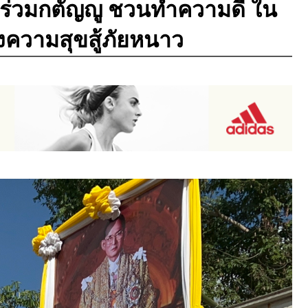
นิธิร่วมกตัญญู ชวนทำความดี ใน
งความสุขสู้ภัยหนาว