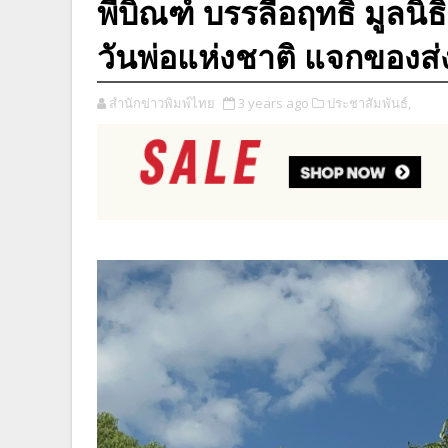
พี่บิณฑ์ บรรลือฤทธิ์ มูล
วันพ่อแห่งชาติ แจกของส่
สำนักข่าวพิมพ์ไทย
3 years ago
ประชาสัมพันธ์,