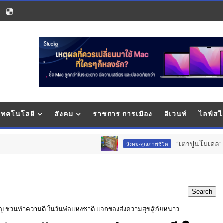
 เทคโนโลยี
สังคม
ราชการ การเมือง
อีเวนท์
ไลฟ์สไ
“เตาปูนโมเดล" เกมรุกสู้ NCDs ใช้ข
สังคม-คุณภาพชีวิต
ตัญญู ชวนทำความดี ในวันพ่อแห่งชาติ แจกของส่งความสุขสู้ภัยหนาว