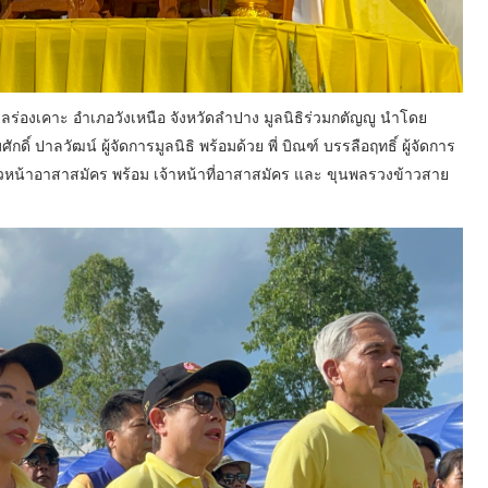
บลร่องเคาะ อำเภอวังเหนือ จังหวัดลำปาง มูลนิธิร่วมกตัญญู นำโดย
ิ์ ปาลวัฒน์ ผู้จัดการมูลนิธิ พร้อมด้วย พี่ บิณฑ์ บรรลือฤทธิ์ ผู้จัดการ
งหัวหน้าอาสาสมัคร พร้อม เจ้าหน้าที่อาสาสมัคร และ ขุนพลรวงข้าวสาย