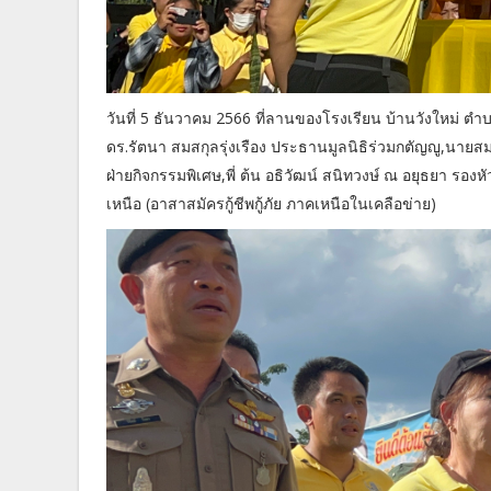
วันที่ 5 ธันวาคม 2566 ที่ลานของโรงเรียน บ้านวังใหม่ ตำ
ดร.รัตนา สมสกุลรุ่งเรือง ประธานมูลนิธิร่วมกตัญญู,นายสมศักด
ฝ่ายกิจกรรมพิเศษ,พี่ ต้น อธิวัฒน์ สนิทวงษ์ ณ อยุธยา รอ
เหนือ (อาสาสมัครกู้ชีพกู้ภัย ภาคเหนือในเคลือข่าย)