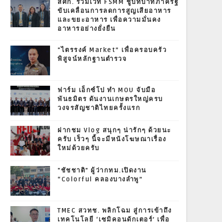
สศก. ร่วมเวที FSMM ชูบทบาทภาครัฐ
ขับเคลื่อนการลดการสูญเสียอาหาร
และขยะอาหาร เพื่อความมั่นคง
อาหารอย่างยั่งยืน
"ไตรรงค์ Market” เพื่อครอบครัว
พิสูจน์หลักฐานตำรวจ
ฟาร์ม เอ็กซ์โป ทำ MOU จับมือ
พันธมิตร ดันงานเกษตรใหญ่ครบ
วงจรสัญชาติไทยครั้งแรก
ฝากชม Vlog สนุกๆ น่ารักๆ ด้วยนะ
ครับ เร็วๆ นี้จะมีหนังโฆษณาเรื่อง
ใหม่ด้วยครับ
"ชัชชาติ" ผู้ว่ากทม.เปิดงาน
“Colorful คลองบางลำพู”
TMEC สวทช. พลิกโฉม สู่การเข้าถึง
เทคโนโลยี ‘เซมิคอนดักเตอร์’ เพื่อ