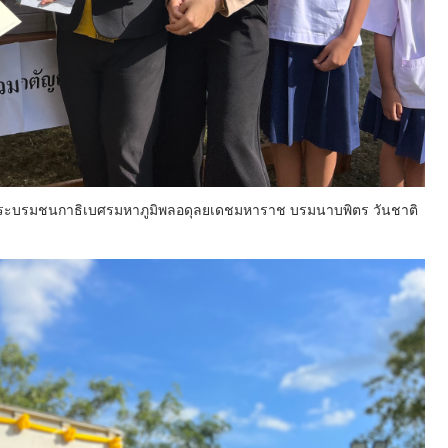
ระบรมชนกาธิเบศรมหาภูมิพลอดุลยเดชมหาราช บรมนาบพิตร วันชาติ