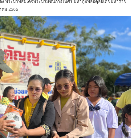
มภพ ของ พระบาทสมเด็จพระบรมชนกาธิเบศร มหาภูมิพลอดุลยเดชมหาราช
วาคม 2566