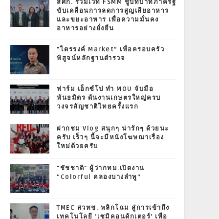
สศก. ร่วมเวที FSMM ชูบทบาทภาครัฐ
ขับเคลื่อนการลดการสูญเสียอาหาร
และขยะอาหาร เพื่อความมั่นคง
อาหารอย่างยั่งยืน
"ไตรรงค์ Market” เพื่อครอบครัว
พิสูจน์หลักฐานตำรวจ
ฟาร์ม เอ็กซ์โป ทำ MOU จับมือ
พันธมิตร ดันงานเกษตรใหญ่ครบ
วงจรสัญชาติไทยครั้งแรก
ฝากชม Vlog สนุกๆ น่ารักๆ ด้วยนะ
ครับ เร็วๆ นี้จะมีหนังโฆษณาเรื่อง
ใหม่ด้วยครับ
"ชัชชาติ" ผู้ว่ากทม.เปิดงาน
“Colorful คลองบางลำพู”
TMEC สวทช. พลิกโฉม สู่การเข้าถึง
เทคโนโลยี ‘เซมิคอนดักเตอร์’ เพื่อ