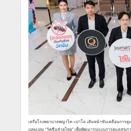
เครือโรงพยาบาลพญาไท–เปาโล เดินหน้าขับเคลื่อนการดูแล
แคมเปญ “วัคซีนช่วยไทย” เพื่อพัฒนารูปแบบการดูแลสุขภา