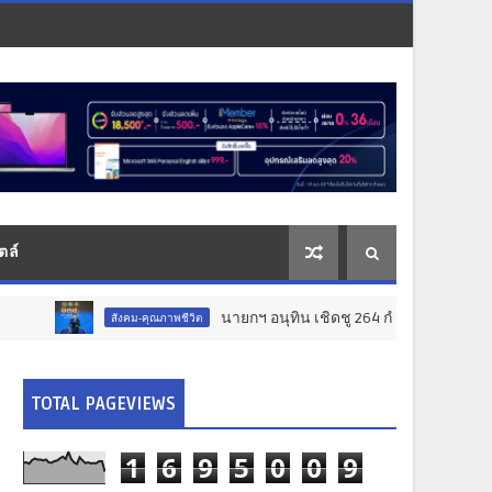
ตล์
นายกฯ อนุทิน เชิดชู 264 กำนัน ผู้ใหญ่บ้านยอดเยี่ยม
สังคม-คุณภาพชีวิต
TOTAL PAGEVIEWS
1
6
9
5
0
0
9