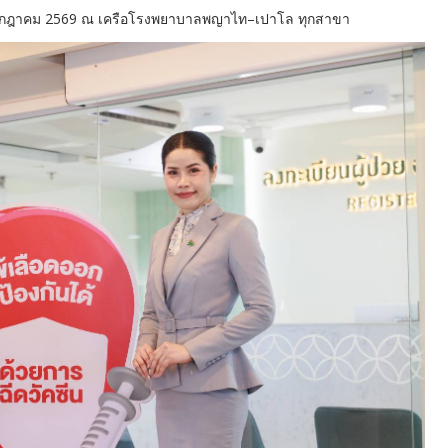
 31 กรกฎาคม 2569 ณ เครือโรงพยาบาลพญาไท–เปาโล ทุกสาขา