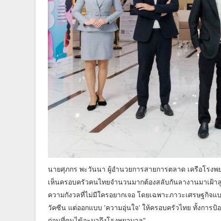
นายศุภกร พะวันนา ผู้อำนวยการสายการตลาด เครือโรงพยาบ
เห็นครอบครัวคนไทยจำนวนมากต้องสลับกันลางานมาเฝ้าลูก เ
ความกังวลที่ไม่มีใครอยากเจอ โดยเฉพาะภาวะเศรษฐกิจแบบนี
วัคซีน แต่ออกแบบ 'ความอุ่นใจ' ให้ครอบครัวไทย ทั้งการป้อ
ก่อนที่คนไข้จะมาถึงโรงพยาบาล”