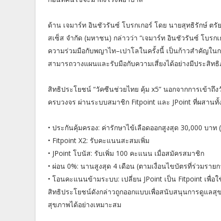
ด้าน เจมาร์ท อินชัวรันซ์ โบรกเกอร์ โดย นายสุทธิรักษ์ ตรัย
สเซ็ส จำกัด (มหาชน) กล่าวว่า “เจมาร์ท อินชัวรันซ์ โบรกเก
ความร่วมมือกับพญาไท–เปาโลในครั้งนี้ เป็นก้าวสำคัญในก
สามารถวางแผนและรับมือกับความเสี่ยงได้อย่างมีประสิทธ
สิทธิประโยชน์ “วัคซีนช่วยไทย คุ้ม x5” นอกจากการเข้าถึ
ครบวงจร ผ่านระบบสมาชิก Fitpoint และ JPoint ที่ผสานทั
• ประกันคุ้มครอง: ค่ารักษาไข้เลือดออกสูงสุด 30,000 บาท
• Fitpoint X2: รับคะแนนสะสมเพิ่ม
• JPoint โบนัส: รับเพิ่ม 100 คะแนน เมื่อสมัครสมาชิก
• ผ่อน 0%: นานสูงสุด 4 เดือน (ตามเงื่อนไขบัตรที่ร่วมราย
• โอนคะแนนข้ามระบบ: เปลี่ยน JPoint เป็น Fitpoint เพื่อ
สิทธิประโยชน์ดังกล่าวถูกออกแบบเพื่อสนับสนุนการดูแลสุข
สุขภาพได้อย่างเหมาะสม