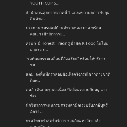
YOUTH CUP S...
สำนักงานศุลกากรภาคที่ 1 แถลงข่าวผลการจับกุม
สินค้าผ...
ประธานชมรมแม่บ้านตำรวจนครบาล พร้อม
คณะฯ เข้าสักการะ...
ครบ 9 ปี Honest Trading ย้ำชัด K-Food ในไทย
มาแรง ป...
“รถทันตกรรมเคลื่อนที่อัจฉริยะ” พร้อมให้บริการ!
วช....
สตม. ลงพื้นที่ตรวสอบข้อเท็จจริงกรณีชาวต่างชาติ
ยึดพ...
ตม.1 เดินเกมรุกต่อเนื่อง ปิดล้อมตลาดกีบหมู เอก
ซ์เร...
นักวิชาการหนุนกรมสรรพสามิตเร่งปรับภาษีบุหรี่
อัตราเ...
กรมวิทยาศาสตร์บริการ ร่วมกับมหาวิทยาลัย
สวนดุสิต เด...