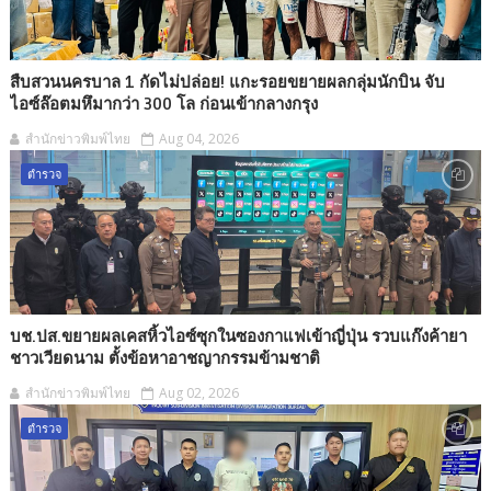
สืบสวนนครบาล 1 กัดไม่ปล่อย! แกะรอยขยายผลกลุ่มนักบิน จับ
ไอซ์ล๊อตมหึมากว่า 300 โล ก่อนเข้ากลางกรุง
สำนักข่าวพิมพ์ไทย
Aug 04, 2026
ตำรวจ
บช.ปส.ขยายผลเคสหิ้วไอซ์ซุกในซองกาแฟเข้าญี่ปุ่น รวบแก๊งค้ายา
ชาวเวียดนาม ตั้งข้อหาอาชญากรรมข้ามชาติ
สำนักข่าวพิมพ์ไทย
Aug 02, 2026
ตำรวจ