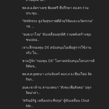
พล.ต.อ.อัคราเดช พิมลศรี ที่ปรึกษา สอ.ตร.ร่วม
ประชุม...
“Wellness สูงวัยสุขภาพดีด้วยวิจัยและนวัตกรรม“
วช. ...
“อบต.บาโงย” ขับเคลื่อนทุกมิติ รวมพลังสร้างชุม
ชนปลอ...
เจาะลึกกองทุน DE สนับสนุนไอเดียสู่การใช้งาน
จริง ใน...
ชวนรู้จัก “กองทุน DE” โอกาสสนับสนุนโครงการดิ
จิทัลข...
พล.ต.ต.ยุทธนา แก่นจันทร์ ผบก.ภ.จ.เชียงใหม่ จัด
กิจก...
อบต.เขาล้าน สานเจตนา “สังฆะเพื่อสังคม” ปลุก
จิตอาสา...
“ศรัณย์รัฐ เหลืองประทีปกุล” ผู้ขับเคลื่อน Clout
Me...