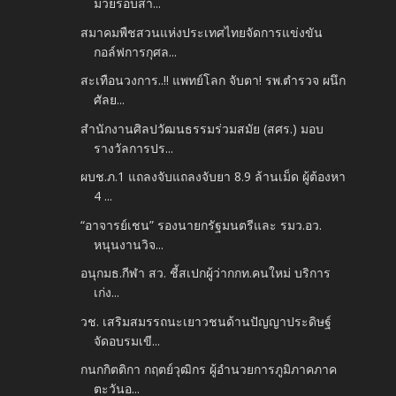
มวยรอบสา...
สมาคมพืชสวนแห่งประเทศไทยจัดการแข่งขัน
กอล์ฟการกุศล...
สะเทือนวงการ..!! แพทย์โลก จับตา! รพ.ตำรวจ ผนึก
ศัลย...
สำนักงานศิลปวัฒนธรรมร่วมสมัย (สศร.) มอบ
รางวัลการปร...
ผบช.ภ.1 แถลงจับแถลงจับยา 8.9 ล้านเม็ด ผู้ต้องหา
4 ...
“อาจารย์เชน” รองนายกรัฐมนตรีและ รมว.อว.
หนุนงานวิจ...
อนุกมธ.กีฬา สว. ชี้สเปกผู้ว่ากกท.คนใหม่ บริการ
เก่ง...
วช. เสริมสมรรถนะเยาวชนด้านปัญญาประดิษฐ์
จัดอบรมเขี...
กนกกิตติกา กฤตย์วุฒิกร ผู้อำนวยการภูมิภาคภาค
ตะวันอ...