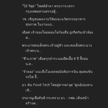
"ไม้ วิพุธ" โพสต์อำลา ครบวาระสภา
กรุงเทพมหานครรอสู้...
วช. เชิญชมผลงานวิจัยและนวัตกรรมอาหาร
สุขภาพ ในงานแถ...
เดือด! เจ้าของใหม่คอนโดร้องสื่อ ถูกกีดกันเข้าห้อง
ท...
พระบาทสมเด็จพระเจ้าอยู่หัว และสมเด็จพระนาง
เจ้าพระบ...
"ชีวะภาพ" เดือดรุกป่าระนองยืดเยื้อ 8 ปี จี้ถอน
น.ส...
"จำลอง" แนะดึงโมเดลหอบังคับการบิน คุมคนขับ
รถไฟ จี้...
อว. ดัน Food Tech ไทยสู่สากล! ผุด “ศูนย์บ่มเพาะ
เชิ...
ปรมาณูเพื่อสันติ กระทรวง อว. - กฟผ. เดินหน้า
สร้างค...