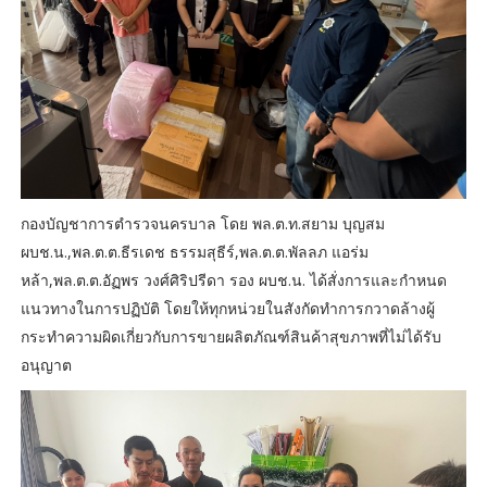
กองบัญชาการตำรวจนครบาล โดย พล.ต.ท.สยาม บุญสม
ผบช.น.,พล.ต.ต.ธีรเดช ธรรมสุธีร์,พล.ต.ต.พัลลภ แอร่ม
หล้า,พล.ต.ต.อัฏพร วงศ์ศิริปรีดา รอง ผบช.น. ได้สั่งการและกำหนด
แนวทางในการปฏิบัติ โดยให้ทุกหน่วยในสังกัดทำการกวาดล้างผู้
กระทำความผิดเกี่ยวกับการขายผลิตภัณฑ์สินค้าสุขภาพที่ไม่ได้รับ
อนุญาต