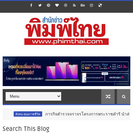
ภารกิจตำรวจจราจรโครงการพระราชดำริ นำส่งอวัยวะหัวใจ ดว
งคม-คุณภาพชีวิต
Search This Blog