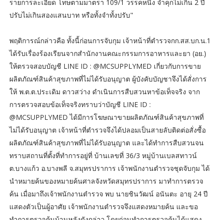
รายการละเอียด โทษตามมาตรา 109/1 วรรคหนึ่ง จำคุกไม่เกิน 2 ปี
ปรับไม่เกินสองแสนบาท หรือทั้งจำทั้งปรับ"
พฤติการณ์กล่าวคือ ทั้งนี้ก่อนการจับกุม เจ้าหน้าที่ตำรวจกก.สส.บก.น.1
ได้รับเรื่องร้องเรียนจากสำนักงานคณะกรรมการอาหารและยา (อย.)
ให้ตรวจสอบบัญชี LINE ID : @MCSUPPLYMED เกี่ยวกับการขาย
ผลิตภัณฑ์สินค้าสุขภาพที่ไม่ได้รับอนุญาต ผู้บังคับบัญชาจึงได้สั่งการ
ให้ พ.ต.ต.ประเดิม ดาวสว่าง ดำเนินการสืบสวนหาข้อเท็จจริง จาก
การตรวจสอบข้อเท็จจริงทราบว่าบัญชี LINE ID :
@MCSUPPLYMED ได้มีการโฆษณาขายผลิตภัณฑ์สินค้าสุขภาพที่
ไม่ได้รับอนุญาต เจ้าหน้าที่ตำรวจจึงได้ปลอมเป็นสายลับติดต่อสั่งซื้อ
ผลิตภัณฑ์สินค้าสุขภาพที่ไม่ได้รับอนุญาต และได้ทำการสืบสวนจน
ทราบสถานที่ตั้งที่ทำการอยู่ที่ บ้านเลขที่ 36/3 หมู่บ้านเบลสทาวน์
ต.บางแก้ว อ.บางพลี จ.สมุทรปราการ เจ้าพนักงานตำรวจชุดจับกุม ได้
นำหมายค้นของหมายค้นศาลจังหวัดสมุทรปราการ มาทำการตรวจ
ค้น เมื่อมาถึงเจ้าพนักงานตำรวจ พบ นายชินวัฒน์ อนันตะ อายุ 24 ปี
แสดงตัวเป็นผู้อาศัย เจ้าพนักงานตำรวจจึงแสดงหมายค้น และขอ
ทำการตรวจค้นบ้านหลังดังกล่าว โดยก่อนทำการตรวจค้นได้แสดง