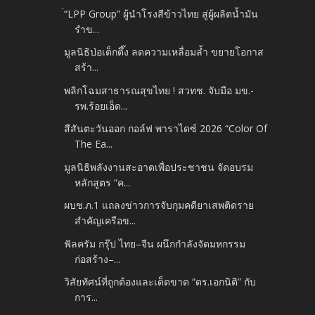
่“LPP Group” ผู้นำโรงสีข้าวไทย สู่ผู้ผลิตน้ำมัน
รำข...
มูลนิธิป่อเต็กตึ๊ง ลดความเหลื่อมล้ำ ขยายโอกาส
สร้า...
พลิกโฉมสาธารณสุขไทย ! สวทช. จับมือ มข.-
รพ.ร้อยเอ็ด...
สีสันตะวันออก กอล์ฟ พาราไดซ์ 2026 “Color Of
The Ea...
มูลนิธิพลังงานสะอาดเพื่อประชาชน จัดอบรม
หลักสูตร “ค...
ผบช.ภ.1 แถลงข่าวการจับกุมคดียาเสพติดราย
สำคัญเครือข...
ฟัลครัม กรุ๊ป ไทย–จีน ผนึกกำลังจัดมหกรรม
ก่อสร้าง–...
วิสัยทัศน์ที่ถูกต้องและเด็ดขาด “ดร.เอกนิติ” กับ
การ...