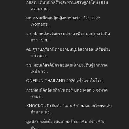
กสสท. เดินหน้าสร้างสะพานเศรษฐกิจใหม่ เสริม
ความร่วม...
มหกรรมเพื่อคุณผู้หญิงทุกช่วงวัย “Exclusive
Women’s...
วช. ปลุกพลังนวัตกรรมสายอาชีวะ มอบรางวัลติด
ดาว 19 ผ...
ตม.สุราษฎร์ธานีตามรวบหนุ่มอิสราเอล เครือข่าย
ขบวนกา...
วช. มอบเกียรติบัตรขอบคุณนักประดิษฐ์จากภาค
เหนือ ร่ว...
ONERUN THAILAND 2026 ครั้งแรกในไทย
กรมพัฒน์จัดอัพสกิลไรเดอร์ Line Man 5 จังหวัด
ซ่อมร...
KNOCKOUT เปิดตัว "แสนชัย" ยอดมวยไทยระดับ
ตำนาน นั่ง...
มูลนิธิป่อเต็กตึ๊ง เดินสายสร้างอาชีพ สร้างชีวิต
ประ...