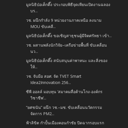
มูลนิธิป่อเต็กตึ๊ง ประกอบพิธีจุดเทียนเปิดงานฉลอง
บร...
วช. ผนึกกำลัง 9 หน่วยงานภาคเหนือ ลงนาม
MOU ขับเคลื...
มูลนิธิป่อเต็กตึ๊ง ขอเชิญสาธุชนผู้มีจิตศรัทธา เข้า...
วช. ผสานพลังนักวิจัย–เครือข่ายพื้นที่ ขับเคลื่อน
นว...
มูลนิธิป่อเต็กตึ๊ง สนับสนุนค่าพาหนะ และสิ่งของ
ให้...
วช. จับมือ สอศ. จัด TVET Smart
Idea2Innovation 256...
ซีพี ออลล์ มอบทุน ‘สมาคมสื่อต้านโกง-องค์กร
วิชาชีพ’...
“ยศชนัน” ผนึก วช.–มช. ขับเคลื่อนนวัตกรรม
จัดการ PM2...
ฟ้าลิขิต กำปั้นเมืองคอนกำชัย ปิดฉากรอบแรก