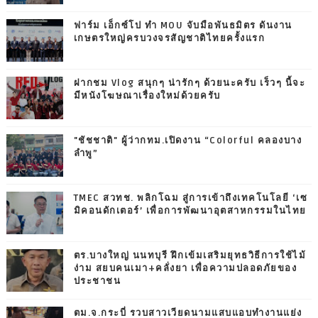
ฟาร์ม เอ็กซ์โป ทำ MOU จับมือพันธมิตร ดันงาน
เกษตรใหญ่ครบวงจรสัญชาติไทยครั้งแรก
ฝากชม Vlog สนุกๆ น่ารักๆ ด้วยนะครับ เร็วๆ นี้จะ
มีหนังโฆษณาเรื่องใหม่ด้วยครับ
"ชัชชาติ" ผู้ว่ากทม.เปิดงาน “Colorful คลองบาง
ลำพู”
TMEC สวทช. พลิกโฉม สู่การเข้าถึงเทคโนโลยี ‘เซ
มิคอนดักเตอร์’ เพื่อการพัฒนาอุตสาหกรรมในไทย
ตร.บางใหญ่ นนทบุรี ฝึกเข้มเสริมยุทธวิธีการใช้ไม้
ง่าม สยบคนเมา+คลั่งยา เพื่อความปลอดภัยของ
ประชาชน
ตม.จ.กระบี่ รวบสาวเวียดนามแสบแอบทำงานแย่ง