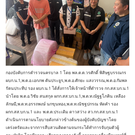
กองบังคับการตำรวจนครบาล 1 โดย พล.ต.ต.วรศักดิ์ พิสิษฐบรรณกร
ผบก.น.1,พ.ต.อ.เอกภพ ตันประยูร,พ.ต.อ.ศักยะ แสงวรรณ,พ.ต.อ.กัมพล
รัตนประทีป รอง ผบก.น.1 ได้สั่งการให้เจ้าหน้าที่ตำรวจ กก.สส.บก.น.1
นำโดย พ.ต.อ.วิชัย สนสกุล ผกก.สส.บก.น.1,พ.ต.ท.ณัฐฐโภคิน เหลือง
ลักษมี,พ.ต.ท.อรรถพงษ์ นกขุนทอง,พ.ต.ท.ณัชฐปกรณ หัดคำ รอง
ผกก.สส.บก.น.1 และ พ.ต.ต.ประเดิม ดาวสว่าง สว.กก.สส.บก.น.1
ดำเนินการตามนโยบายดังกล่าวข้างต้นของผู้บังคับบัญชาโดย
เคร่งครัดและจากการสืบสวนติดตามจนกระได้ทำการจับกุมตัวผู้