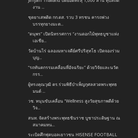
Jimjam Thailand ปิดยอดทะลุ 1,000 ล้าน ทุบสถิติ
งาน ...
ชุดยาเสพติด กก.ดส. รวบ 3 ทรชน คารถพ่วง
บรรทุกยางมะต...
“ดนุพร” เปิดนิทรรศการ “งานดอกไม้พุทธบูชาแห่ง
เอเชีย...
วัดบ้านไร่ ฉลองมหาเจดีย์ศรีปริสุทโธ เปิดจองร่วม
บุญ...
“รถทันตกรรมเคลื่อนที่อัจฉริยะ” ด้วยวิจัยและนวัต
กรร...
ผู้ทรงคุณวุฒิ ตร.ร่วมพิธีบำเพ็ญกุศลสวดพระพุทธ
มนต์ ...
วช. หนุนขับเคลื่อน “Wellness สูงวัยสุขภาพดีด้วย
วิจ...
สนท. จัดสร้างพระพุทธชินราช บูชาประดิษฐาน ณ
สมาคมหน...
ระเบิดศึกฟุตบอลเยาวชน HISENSE FOOTBALL