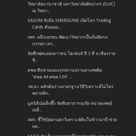
วิทยาลัยนานาชาติ มหาวิทยาลัยศิลปากร (SUIC)
ณ วิทยา...
SASOM จับมือ SNKRDUNK เปิดโลก Trading
Cards ดันคอม...
กพร. ผนึกเอกชน พัฒนาวิทยากรปั้นจั่นติดรถ
บรรทุก เสร...
จัดศึกฟุตบอลเยาวชน ไฮเซ่นส์ ปี 3 ที่ จ.เชียงราย
ชิ...
ตชด.ซีลชายแดนรุกปราบปรามยาเสพติด
“ตชด.44-ตชด.134” ...
วศ.อว. ผลักดันร่างมาตรฐานวิธีวิเคราะห์ไมโคร
พลาสติก...
มูลนิธิป่อเต็กตึ๊ง จัดทีมสาธารณภัย-หน่วยแพทย์
เคลื่...
สศก. ชี้ใช้ปุ๋ยตามค่าวิเคราะห์ดินในข้าวนาปี ช่วย
ลด...