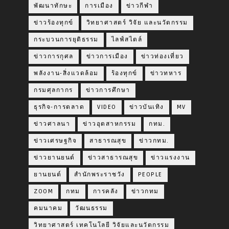
พัฒนาทักษะ
การเมือง
ข่าวกีฬา
ข่าวร้องทุกข์
วิทยาศาสตร์ วิจัย และนวัตกรรม
กระบวนการยุติธรรม
ไลฟ์สไตล์
ข่าวการกุศล
ข่าวการเมือง
ข่าวท่องเที่ยว
พลังงาน-สิ่งแวดล้อม
ร้องทุกข์
ข่าวทหาร
กรมศุลกากร
ข่าวการศึกษา
ธุรกิจ-การตลาด
VIDEO
ข่าวบันเทิง
MV
ข่าวศาลนา
ข่าวอุตสาหกรรม
กทม.
ข่าวเศรษฐกิจ
สาธารณสุข
ข่าวกทม.
ข่าวยานยนต์
ข่าวสาธารณสุข
ข่าวแรงงาน
ยานยนต์
สำนักพระราชวัง
PEOPLE
ZOOM
กทม
การคลัง
ข่าวกทม
คมนาคม
วัฒนธรรม
วิทยาศาสตร์ เทคโนโลยี วิจัยและนวัตกรรม