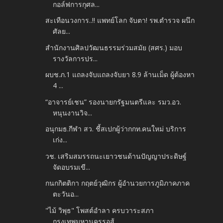
กอล์ฟการกุศล...
สะเทือนวงการ..!! แพทย์โลก จับตา! รพ.ตำรวจ ผนึก
ศัลย...
สำนักงานศิลปวัฒนธรรมร่วมสมัย (สศร.) มอบ
รางวัลการปร...
ผบช.ภ.1 แถลงจับแถลงจับยา 8.9 ล้านเม็ด ผู้ต้องหา
4 ...
“อาจารย์เชน” รองนายกรัฐมนตรีและ รมว.อว.
หนุนงานวิจ...
อนุกมธ.กีฬา สว. ชี้สเปกผู้ว่ากกท.คนใหม่ บริการ
เก่ง...
วช. เสริมสมรรถนะเยาวชนด้านปัญญาประดิษฐ์
จัดอบรมเขี...
กนกกิตติกา กฤตย์วุฒิกร ผู้อำนวยการภูมิภาคภาค
ตะวันอ...
"ไม้ วิพุธ" โพสต์อำลา ครบวาระสภา
กรุงเทพมหานครรอสู้...