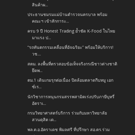
สินค้าผ...
ประธานชมรมแม่บ้านตำรวจนครบาล พร้อม
คณะฯ เข้าสักการะ...
ครบ 9 ปี Honest Trading ย้ำชัด K-Food ในไทย
มาแรง ป...
“รถทันตกรรมเคลื่อนที่อัจฉริยะ” พร้อมให้บริการ!
วช....
สตม. ลงพื้นที่ตรวสอบข้อเท็จจริงกรณีชาวต่างชาติ
ยึดพ...
ตม.1 เดินเกมรุกต่อเนื่อง ปิดล้อมตลาดกีบหมู เอก
ซ์เร...
นักวิชาการหนุนกรมสรรพสามิตเร่งปรับภาษีบุหรี่
อัตราเ...
กรมวิทยาศาสตร์บริการ ร่วมกับมหาวิทยาลัย
สวนดุสิต เด...
พล.ต.อ.อัคราเดช พิมลศรี ที่ปรึกษา สอ.ตร.ร่วม