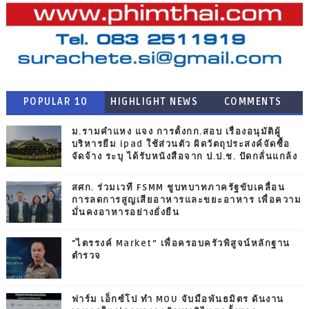
POPULAR 10
HIGHLIGHT NEWS
COMMENTS
ม.รามคำแหง แจง การตั้งกก.สอบ เรื่องอนุมัติผู้
บริหารยืม ipad ใช้ส่วนตัว ผิดวัตถุประสงค์จัดซื้อ
จัดจ้าง ระบุ ได้รับหนังสือจาก ป.ป.ช. ปัดกลั่นแกล้ง
สศก. ร่วมเวที FSMM ชูบทบาทภาครัฐขับเคลื่อน
การลดการสูญเสียอาหารและขยะอาหาร เพื่อความ
มั่นคงอาหารอย่างยั่งยืน
"ไตรรงค์ Market” เพื่อครอบครัวพิสูจน์หลักฐาน
ตำรวจ
ฟาร์ม เอ็กซ์โป ทำ MOU จับมือพันธมิตร ดันงาน