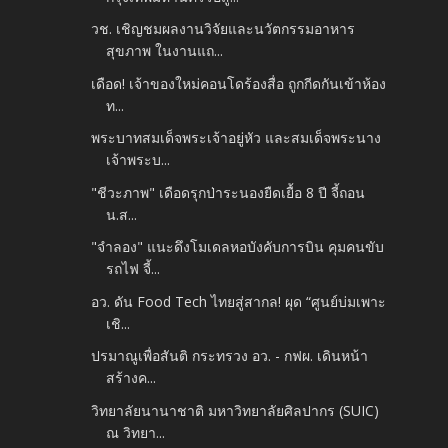
วช. เชิญชมผลงานวิจัยและนวัตกรรมอาหาร
สุขภาพ ในงานแถ...
เดือด! เจ้าของใหม่คอนโดร้องสื่อ ถูกกีดกันเข้าห้อง
ท...
พระบาทสมเด็จพระเจ้าอยู่หัว และสมเด็จพระนาง
เจ้าพระบ...
"ชีวะภาพ" เดือดรุกป่าระนองยืดเยื้อ 8 ปี จี้ถอน
น.ส...
"จำลอง" แนะดึงโมเดลหอบังคับการบิน คุมคนขับ
รถไฟ จี้...
อว. ดัน Food Tech ไทยสู่สากล! ผุด “ศูนย์บ่มเพาะ
เชิ...
ปรมาณูเพื่อสันติ กระทรวง อว. - กฟผ. เดินหน้า
สร้างค...
วิทยาลัยนานาชาติ มหาวิทยาลัยศิลปากร (SUIC)
ณ วิทยา...