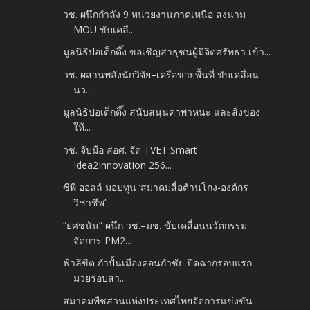
วช. ผนึกกำลัง 9 หน่วยงานภาคเหนือ ลงนาม
MOU ขับเคลื...
มูลนิธิป่อเต็กตึ๊ง ขอเชิญสาธุชนผู้มีจิตศรัทธา เข้า...
วช. ผสานพลังนักวิจัย–เครือข่ายพื้นที่ ขับเคลื่อน
นว...
มูลนิธิป่อเต็กตึ๊ง สนับสนุนค่าพาหนะ และสิ่งของ
ให้...
วช. จับมือ สอศ. จัด TVET Smart
Idea2Innovation 256...
ซีพี ออลล์ มอบทุน ‘สมาคมสื่อต้านโกง-องค์กร
วิชาชีพ’...
“ยศชนัน” ผนึก วช.–มช. ขับเคลื่อนนวัตกรรม
จัดการ PM2...
ฟ้าลิขิต กำปั้นเมืองคอนกำชัย ปิดฉากรอบแรก
มวยรอบสา...
สมาคมพืชสวนแห่งประเทศไทยจัดการแข่งขัน