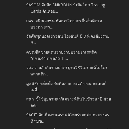
SASOM จับมือ SNKRDUNK เปิดโลก Trading
Cards ดันคอม...
กพร. ผนึกเอกชน พัฒนาวิทยากรปั้นจั่นติดรถ
บรรทุก เสร...
จัดศึกฟุตบอลเยาวชน ไฮเซ่นส์ ปี 3 ที่ จ.เชียงราย
ชิ...
ตชด.ซีลชายแดนรุกปราบปรามยาเสพติด
“ตชด.44-ตชด.134” ...
วศ.อว. ผลักดันร่างมาตรฐานวิธีวิเคราะห์ไมโคร
พลาสติก...
มูลนิธิป่อเต็กตึ๊ง จัดทีมสาธารณภัย-หน่วยแพทย์
เคลื่...
สศก. ชี้ใช้ปุ๋ยตามค่าวิเคราะห์ดินในข้าวนาปี ช่วย
ลด...
SACIT จัดเต็มงานคราฟต์ไทยร่วมสมัย ครบวงจร
ที่ “Cra...