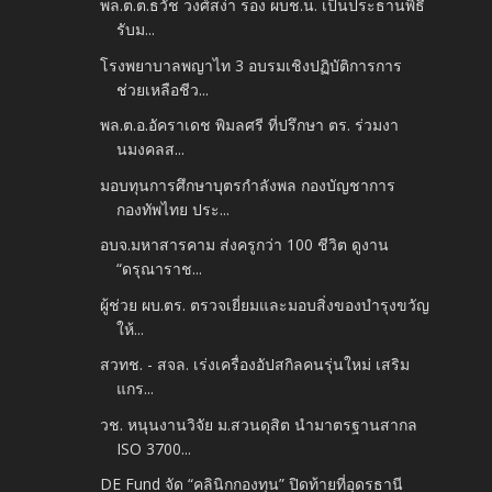
พล.ต.ต.ธวัช วงศ์สง่า รอง ผบช.น. เป็นประธานพิธี
รับม...
โรงพยาบาลพญาไท 3 อบรมเชิงปฏิบัติการการ
ช่วยเหลือชีว...
พล.ต.อ.อัคราเดช พิมลศรี ที่ปรึกษา ตร. ร่วมงา
นมงคลส...
มอบทุนการศึกษาบุตรกำลังพล กองบัญชาการ
กองทัพไทย ประ...
อบจ.มหาสารคาม ส่งครูกว่า 100 ชีวิต ดูงาน
“ดรุณาราช...
ผู้ช่วย ผบ.ตร. ตรวจเยี่ยมและมอบสิ่งของบำรุงขวัญ
ให้...
สวทช. - สจล. เร่งเครื่องอัปสกิลคนรุ่นใหม่ เสริม
แกร...
วช. หนุนงานวิจัย ม.สวนดุสิต นำมาตรฐานสากล
ISO 3700...
DE Fund จัด “คลินิกกองทุน” ปิดท้ายที่อุดรธานี