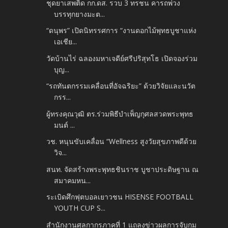
ชุดยาเสพติด กก.ดส. รวบ 3 ทรชน คารถพ่วง
บรรทุกยางมะต...
“ดนุพร” เปิดนิทรรศการ “งานดอกไม้พุทธบูชาแห่ง
เอเชีย...
วัดบ้านไร่ ฉลองมหาเจดีย์ศรีปริสุทโธ เปิดจองร่วม
บุญ...
“รถทันตกรรมเคลื่อนที่อัจฉริยะ” ด้วยวิจัยและนวัต
กรร...
ผู้ทรงคุณวุฒิ ตร.ร่วมพิธีบำเพ็ญกุศลสวดพระพุทธ
มนต์ ...
วช. หนุนขับเคลื่อน “Wellness สูงวัยสุขภาพดีด้วย
วิจ...
สนท. จัดสร้างพระพุทธชินราช บูชาประดิษฐาน ณ
สมาคมหน...
ระเบิดศึกฟุตบอลเยาวชน HISENSE FOOTBALL
YOUTH CUP S...
สำนักงานศุลกากรภาคที่ 1 แถลงข่าวผลการจับกุม