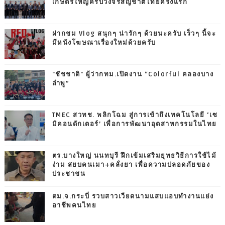
เกษตรใหญ่ครบวงจรสัญชาติไทยครั้งแรก
ฝากชม Vlog สนุกๆ น่ารักๆ ด้วยนะครับ เร็วๆ นี้จะ
มีหนังโฆษณาเรื่องใหม่ด้วยครับ
"ชัชชาติ" ผู้ว่ากทม.เปิดงาน “Colorful คลองบาง
ลำพู”
TMEC สวทช. พลิกโฉม สู่การเข้าถึงเทคโนโลยี ‘เซ
มิคอนดักเตอร์’ เพื่อการพัฒนาอุตสาหกรรมในไทย
ตร.บางใหญ่ นนทบุรี ฝึกเข้มเสริมยุทธวิธีการใช้ไม้
ง่าม สยบคนเมา+คลั่งยา เพื่อความปลอดภัยของ
ประชาชน
ตม.จ.กระบี่ รวบสาวเวียดนามแสบแอบทำงานแย่ง
อาชีพคนไทย