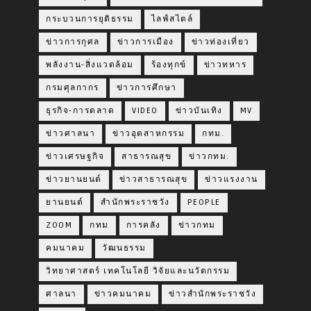
กระบวนการยุติธรรม
ไลฟ์สไตล์
ข่าวการกุศล
ข่าวการเมือง
ข่าวท่องเที่ยว
พลังงาน-สิ่งแวดล้อม
ร้องทุกข์
ข่าวทหาร
กรมศุลกากร
ข่าวการศึกษา
ธุรกิจ-การตลาด
VIDEO
ข่าวบันเทิง
MV
ข่าวศาลนา
ข่าวอุตสาหกรรม
กทม.
ข่าวเศรษฐกิจ
สาธารณสุข
ข่าวกทม.
ข่าวยานยนต์
ข่าวสาธารณสุข
ข่าวแรงงาน
ยานยนต์
สำนักพระราชวัง
PEOPLE
ZOOM
กทม
การคลัง
ข่าวกทม
คมนาคม
วัฒนธรรม
วิทยาศาสตร์ เทคโนโลยี วิจัยและนวัตกรรม
ศาลนา
ข่าวคมนาคม
ข่าวสำนักพระราชวัง