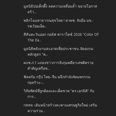
มูลนิธิป่อเต็กตึ๊ง ลดความเหลื่อมล้ำ ขยายโอกาส
สร้า...
พลิกโฉมสาธารณสุขไทย ! สวทช. จับมือ มข.-
รพ.ร้อยเอ็ด...
สีสันตะวันออก กอล์ฟ พาราไดซ์ 2026 “Color Of
The Ea...
มูลนิธิพลังงานสะอาดเพื่อประชาชน จัดอบรม
หลักสูตร “ค...
ผบช.ภ.1 แถลงข่าวการจับกุมคดียาเสพติดราย
สำคัญเครือข...
ฟัลครัม กรุ๊ป ไทย–จีน ผนึกกำลังจัดมหกรรม
ก่อสร้าง–...
วิสัยทัศน์ที่ถูกต้องและเด็ดขาด “ดร.เอกนิติ” กับ
การ...
กสสท. เดินหน้าสร้างสะพานเศรษฐกิจใหม่ เสริม
ความร่วม...