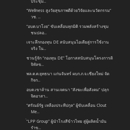
ประชุม...
“Wellness สูงวัยสุขภาพดีด้วยวิจัยและนวัตกรรม“
วช. ...
“อบต.บาโงย” ขับเคลื่อนทุกมิติ รวมพลังสร้างชุม
ชนปลอ...
เจาะลึกกองทุน DE สนับสนุนไอเดียสู่การใช้งาน
จริง ใน...
ชวนรู้จัก “กองทุน DE” โอกาสสนับสนุนโครงการดิ
จิทัลข...
พล.ต.ต.ยุทธนา แก่นจันทร์ ผบก.ภ.จ.เชียงใหม่ จัด
กิจก...
อบต.เขาล้าน สานเจตนา “สังฆะเพื่อสังคม” ปลุก
จิตอาสา...
“ศรัณย์รัฐ เหลืองประทีปกุล” ผู้ขับเคลื่อน Clout
Me...
่“LPP Group” ผู้นำโรงสีข้าวไทย สู่ผู้ผลิตน้ำมัน
รำข...