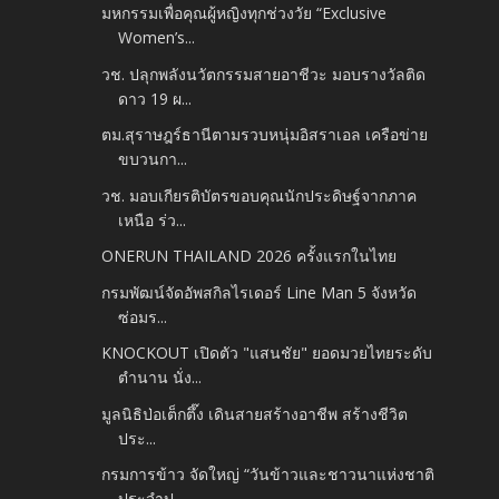
มหกรรมเพื่อคุณผู้หญิงทุกช่วงวัย “Exclusive
Women’s...
วช. ปลุกพลังนวัตกรรมสายอาชีวะ มอบรางวัลติด
ดาว 19 ผ...
ตม.สุราษฎร์ธานีตามรวบหนุ่มอิสราเอล เครือข่าย
ขบวนกา...
วช. มอบเกียรติบัตรขอบคุณนักประดิษฐ์จากภาค
เหนือ ร่ว...
ONERUN THAILAND 2026 ครั้งแรกในไทย
กรมพัฒน์จัดอัพสกิลไรเดอร์ Line Man 5 จังหวัด
ซ่อมร...
KNOCKOUT เปิดตัว "แสนชัย" ยอดมวยไทยระดับ
ตำนาน นั่ง...
มูลนิธิป่อเต็กตึ๊ง เดินสายสร้างอาชีพ สร้างชีวิต
ประ...
กรมการข้าว จัดใหญ่ “วันข้าวและชาวนาแห่งชาติ
ประจำป...