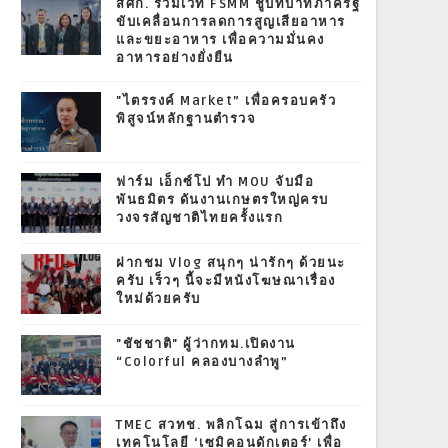
สศก. ร่วมเวที FSMM ชูบทบาทภาครัฐ
ขับเคลื่อนการลดการสูญเสียอาหาร
และขยะอาหาร เพื่อความมั่นคง
อาหารอย่างยั่งยืน
"ไตรรงค์ Market” เพื่อครอบครัว
พิสูจน์หลักฐานตำรวจ
ฟาร์ม เอ็กซ์โป ทำ MOU จับมือ
พันธมิตร ดันงานเกษตรใหญ่ครบ
วงจรสัญชาติไทยครั้งแรก
ฝากชม Vlog สนุกๆ น่ารักๆ ด้วยนะ
ครับ เร็วๆ นี้จะมีหนังโฆษณาเรื่อง
ใหม่ด้วยครับ
"ชัชชาติ" ผู้ว่ากทม.เปิดงาน
“Colorful คลองบางลำพู”
TMEC สวทช. พลิกโฉม สู่การเข้าถึง
เทคโนโลยี ‘เซมิคอนดักเตอร์’ เพื่อ