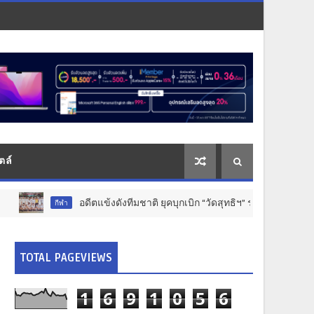
ตล์
อดีตแข้งดังทีมชาติ ยุคบุกเบิก “วัดสุทธิฯ” รวมพลงาน “สิงห์สะพานปลา” คื
ีฬา
TOTAL PAGEVIEWS
1
6
9
1
0
5
6