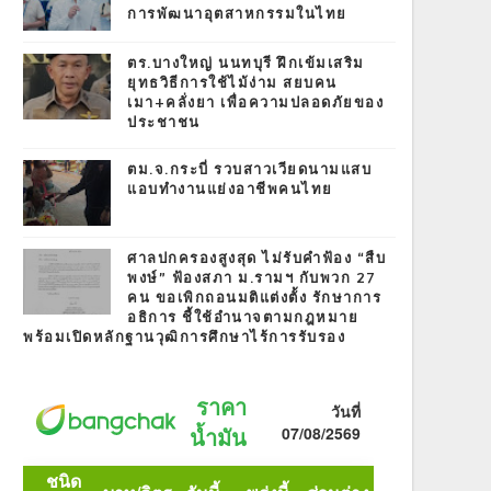
การพัฒนาอุตสาหกรรมในไทย
ตร.บางใหญ่ นนทบุรี ฝึกเข้มเสริม
ยุทธวิธีการใช้ไม้ง่าม สยบคน
เมา+คลั่งยา เพื่อความปลอดภัยของ
ประชาชน
ตม.จ.กระบี่ รวบสาวเวียดนามแสบ
แอบทำงานแย่งอาชีพคนไทย
ศาลปกครองสูงสุด ไม่รับคำฟ้อง “สืบ
พงษ์” ฟ้องสภา ม.รามฯ กับพวก 27
คน ขอเพิกถอนมติแต่งตั้ง รักษาการ
อธิการ ชี้ใช้อำนาจตามกฎหมาย
พร้อมเปิดหลักฐานวุฒิการศึกษาไร้การรับรอง