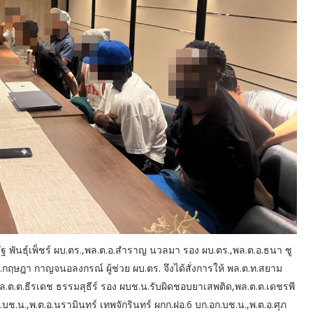
รัฐ พันธุ์เพ็ชร์ ผบ.ตร.,พล.ต.อ.สำราญ นวลมา รอง ผบ.ตร.,พล.ต.อ.ธนา ชู
.ท.กฤษฎา กาญจนอลงกรณ์ ผู้ช่วย ผบ.ตร. จึงได้สั่งการให้ พล.ต.ท.สยาม
.ต.ต.ธีรเดช ธรรมสุธีร์ รอง ผบช.น.รับผิดชอบยาเสพติด,พล.ต.ต.เดชรพี
.บช.น.,พ.ต.อ.นรามินทร์ เทพจักรินทร์ ผกก.ฝอ.6 บก.อก.บช.น.,พ.ต.อ.ศุภ