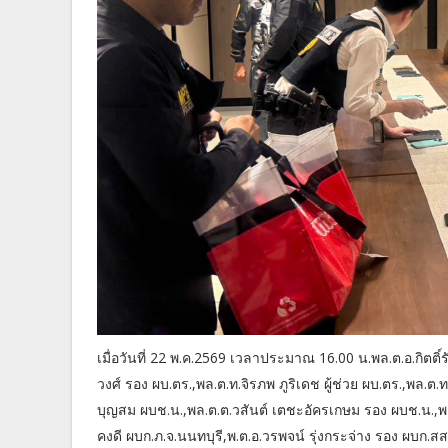
เมื่อวันที่ 22 พ.ค.2569 เวลาประมาณ 16.00 น.พล.ต.อ.กิตติ์
วงศ์ รอง ผบ.ตร.,พล.ต.ท.จิรภพ ภูริเดช ผู้ช่วย ผบ.ตร.,พล.ต
บุญสม ผบช.น.,พล.ต.ต.วสันต์ เตชะอัครเกษม รอง ผบช.น.,พล
คงดี ผบก.ภ.จ.นนทบุรี,พ.ต.อ.วรพจน์ รุ่งกระจ่าง รอง ผบก.สส