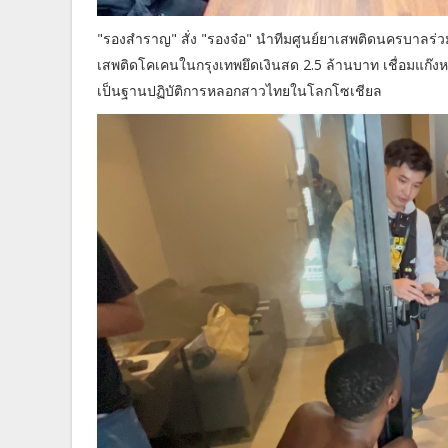
"รองสำราญ" สั่ง "รองจ๋อ" นำทีมศูนย์ยาเสพติดนครบาลร่ว
เสพติดโคเคนในกรุงเทพยึดเงินสด 2.5 ล้านบาท เชื่อมแก๊
เป็นฐานปฏิบัติการหลอกสาวไทยในโลกโซเชียล