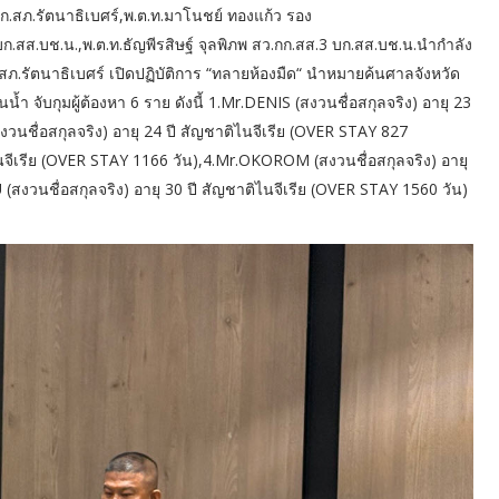
กก.สภ.รัตนาธิเบศร์,พ.ต.ท.มาโนชย์ ทองแก้ว รอง
บก.สส.บช.น.,พ.ต.ท.ธัญพีรสิษฐ์ จุลพิภพ สว.กก.สส.3 บก.สส.บช.น.นำกำลัง
 สภ.รัตนาธิเบศร์ เปิดปฏิบัติการ “ทลายห้องมืด“ นำหมายค้นศาลจังหวัด
ำ จับกุมผู้ต้องหา 6 ราย ดังนี้ 1.Mr.DENIS (สงวนชื่อสกุลจริง) อายุ 23
งวนชื่อสกุลจริง) อายุ 24 ปี สัญชาติไนจีเรีย (OVER STAY 827
ไนจีเรีย (OVER STAY 1166 วัน),4.Mr.OKOROM (สงวนชื่อสกุลจริง) อายุ
สงวนชื่อสกุลจริง) อายุ 30 ปี สัญชาติไนจีเรีย (OVER STAY 1560 วัน)