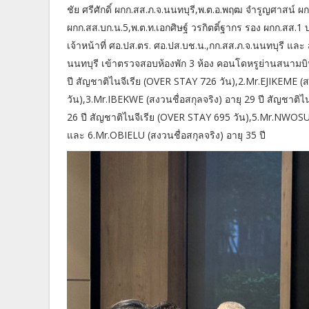
ชัย ศรีศักดิ์ ผกก.สส.ภ.จ.นนทบุรี,พ.ต.อ.พฤฒ จำรูญศาสน์ ผ
ผกก.สส.บก.น.5,พ.ต.ท.เอกศิษฐ์ วรกิตติ์ฐากร รอง ผกก.สส.1 
เจ้าหน้าที่ ศอ.ปส.ตร. ศอ.ปส.บช.น.,กก.สส.ภ.จ.นนทบุรี และ
นนทบุรี เข้าตรวจสอบห้องพัก 3 ห้อง คอนโดหรูย่านสนามบินน้
ปี สัญชาติไนจีเรีย (OVER STAY 726 วัน),2.Mr.EJIKEME (ส
วัน),3.Mr.IBEKWE (สงวนชื่อสกุลจริง) อายุ 29 ปี สัญชาติ
26 ปี สัญชาติไนจีเรีย (OVER STAY 695 วัน),5.Mr.NWOSU (
และ 6.Mr.OBIELU (สงวนชื่อสกุลจริง) อายุ 35 ปี