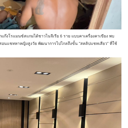
บยกแก๊งโรแมนซ์สแกมได้ชาวไนจีเรีย 6 ราย แบบคาเครื่องคาเขียง พบ
วามสอนแชทหาหญิงสูงวัย พัฒนาการไปไกลถึงขั้น “สคลิปแชทเสียว” ที่ใช้