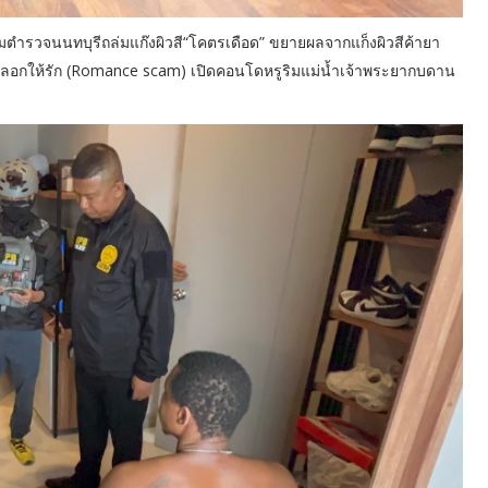
มตำรวจนนทบุรีถล่มแก๊งผิวสี“โคตรเดือด” ขยายผลจากแก็งผิวสีค้ายา
งหลอกให้รัก (Romance scam) เปิดคอนโดหรูริมแม่น้ำเจ้าพระยากบดาน