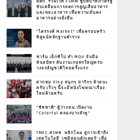
สศก. ร่วมเวที FSMM ชูบทบาทภาครัฐ
ขับเคลื่อนการลดการสูญเสียอาหาร
และขยะอาหาร เพื่อความมั่นคง
อาหารอย่างยั่งยืน
"ไตรรงค์ Market” เพื่อครอบครัว
พิสูจน์หลักฐานตำรวจ
ฟาร์ม เอ็กซ์โป ทำ MOU จับมือ
พันธมิตร ดันงานเกษตรใหญ่ครบ
วงจรสัญชาติไทยครั้งแรก
ฝากชม Vlog สนุกๆ น่ารักๆ ด้วยนะ
ครับ เร็วๆ นี้จะมีหนังโฆษณาเรื่อง
ใหม่ด้วยครับ
"ชัชชาติ" ผู้ว่ากทม.เปิดงาน
“Colorful คลองบางลำพู”
TMEC สวทช. พลิกโฉม สู่การเข้าถึง
เทคโนโลยี ‘เซมิคอนดักเตอร์’ เพื่อ