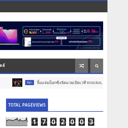
ตล์
จิ้มแจ่มบ็อกซิ่งจัดมวยเปิดเวที Knockout หายอดมวย ดันสู่เวทีสากล พ
ีฬา
TOTAL PAGEVIEWS
1
7
0
2
0
0
3