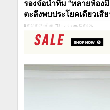
รองจ๋อนำทีม “ทลายห้องมื
ตะลึงพบประโยคเดียวเสีย
สำนักข่าวพิมพ์ไทย
3 months ago
ตำรวจ,