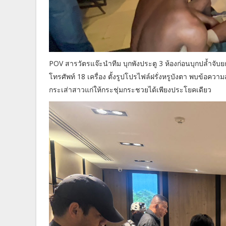
POV สารวัตรแจ๊ะนำทีม บุกพังประตู 3 ห้องก่อนบุกปล้ำจั
โทรศัพท์ 18 เครื่อง ตั้งรูปโปรไฟล์ฝรั่งหรูบังตา พบข้อค
กระเส่าสาวแก่ให้กระชุ่มกระชวยได้เพียงประโยคเดียว