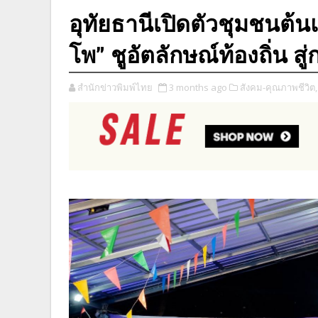
อุทัยธานีเปิดตัวชุมชนต้นแ
โพ” ชูอัตลักษณ์ท้องถิ่น ส
สำนักข่าวพิมพ์ไทย
3 months ago
สังคม-คุณภาพชีวิต,