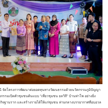
ยธานี จัดโครงการพัฒนาต่อยอดทุนทางวัฒนธรรมด้วยนวัตกรรมภูมิปัญญา
กรรมเปิดตัวชุมชนต้นแบบ “เที่ยวชุมชน ยลวิถี” บ้านท่าโพ อย่างยิ่ง
ศรษฐกิจฐานราก และสร้างรายได้ให้แก่ชุมชน ท่ามกลางบรรยากาศที่อบอวล