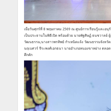
เมื่อวันศุกร์ที่ 8 พฤษภาคม 2569 ณ ศูนย์การเรียนรู้และอนุรั
เป็นประธานในพิธีเปิด พร้อมด้วย นายพัฐศิษฏ์ ธนชวาลย
วัฒนธรรม,นางสาวพรทิพย์ กำเหนิดแจ้ง วัฒนธรรมจังหวัดอุท
นฤเบศวร์ จีระพงศ์เอกธนา นายอำเภอหนองขาหย่าง ตลอด
คึกคัก