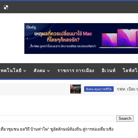
 เทคโนโลยี
สังคม
ราชการ การเมือง
อีเวนท์
ไลฟ์สไ
รฟท. เปิดเวทีรับฟังความคิ
สังคม-คุณภาพชีวิต
ี่ยวชุมชน ยลวิถี บ้านท่าโพ” ชูอัตลักษณ์ท้องถิ่น สู่การท่องเที่ยวเชิง