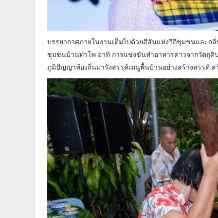
บรรยากาศภายในงานเต็มไปด้วยสีสันแห่งวิถีชุมชนและกลิ่
ชุมชนบ้านท่าโพ อาทิ การแข่งขันทำอาหารคาวจากวัตถุดิบ “ป
ภูมิปัญญาท้องถิ่นมารังสรรค์เมนูพื้นบ้านอย่างสร้างสรรค์ 