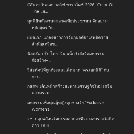
สีสันตะวันออก กอล์ฟ พาราไดซ์ 2026 “Color Of
The Ea...
มูลนิธิพลังงานสะอาดเพื่อประชาชน จัดอบรม
หลักสูตร “ค...
ผบช.ภ.1 แถลงข่าวการจับกุมคดียาเสพติดราย
สำคัญเครือข...
ฟัลครัม กรุ๊ป ไทย–จีน ผนึกกำลังจัดมหกรรม
ก่อสร้าง–...
วิสัยทัศน์ที่ถูกต้องและเด็ดขาด “ดร.เอกนิติ” กับ
การ...
กสสท. เดินหน้าสร้างสะพานเศรษฐกิจใหม่ เสริม
ความร่วม...
มหกรรมเพื่อคุณผู้หญิงทุกช่วงวัย “Exclusive
Women’s...
วช. ปลุกพลังนวัตกรรมสายอาชีวะ มอบรางวัลติด
ดาว 19 ผ...