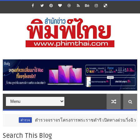
ตำรวจจราจรโครงการพระราชดำริ เปิดทางด่วนวิ่งฉิว! นำส่งอวัยวะหัวใจดว
จ
Search This Blog