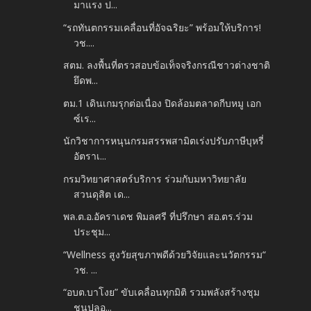
มาแรง ป...
“รถทันตกรรมเคลื่อนที่อัจฉริยะ” พร้อมให้บริการ!
วช....
สตม. ลงพื้นที่ตรวสอบข้อเท็จจริงกรณีชาวต่างชาติ
ยึดพ...
ตม.1 เดินเกมรุกต่อเนื่อง ปิดล้อมตลาดกีบหมู เอก
ซ์เร...
นักวิชาการหนุนกรมสรรพสามิตเร่งปรับภาษีบุหรี่
อัตราเ...
กรมวิทยาศาสตร์บริการ ร่วมกับมหาวิทยาลัย
สวนดุสิต เด...
พล.ต.อ.อัคราเดช พิมลศรี ที่ปรึกษา สอ.ตร.ร่วม
ประชุม...
“Wellness สูงวัยสุขภาพดีด้วยวิจัยและนวัตกรรม“
วช. ...
“อบต.บาโงย” ขับเคลื่อนทุกมิติ รวมพลังสร้างชุม
ชนปลอ...