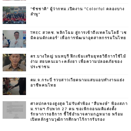
"ชัชชาติ" ผู้ว่ากทม.เปิดงาน “Colorful คลองบาง
ลำพู”
TMEC สวทช. พลิกโฉม สู่การเข้าถึงเทคโนโลยี ‘เซ
มิคอนดักเตอร์’ เพื่อการพัฒนาอุตสาหกรรมในไทย
ตร.บางใหญ่ นนทบุรี ฝึกเข้มเสริมยุทธวิธีการใช้ไม้
ง่าม สยบคนเมา+คลั่งยา เพื่อความปลอดภัยของ
ประชาชน
ตม.จ.กระบี่ รวบสาวเวียดนามแสบแอบทำงานแย่ง
อาชีพคนไทย
ศาลปกครองสูงสุด ไม่รับคำฟ้อง “สืบพงษ์” ฟ้องสภา
ม.รามฯ กับพวก 27 คน ขอเพิกถอนมติแต่งตั้ง
รักษาการอธิการ ชี้ใช้อำนาจตามกฎหมาย พร้อม
เปิดหลักฐานวุฒิการศึกษาไร้การรับรอง