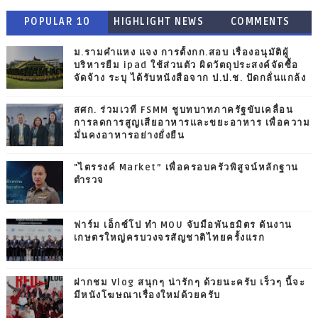
POPULAR 10
HIGHLIGHT NEWS
COMMENTS
ม.รามคำแหง แจง การตั้งกก.สอบ เรื่องอนุมัติผู้
บริหารยืม ipad ใช้ส่วนตัว ผิดวัตถุประสงค์จัดซื้อ
จัดจ้าง ระบุ ได้รับหนังสือจาก ป.ป.ช. ปัดกลั่นแกล้ง
สศก. ร่วมเวที FSMM ชูบทบาทภาครัฐขับเคลื่อน
การลดการสูญเสียอาหารและขยะอาหาร เพื่อความ
มั่นคงอาหารอย่างยั่งยืน
"ไตรรงค์ Market” เพื่อครอบครัวพิสูจน์หลักฐาน
ตำรวจ
ฟาร์ม เอ็กซ์โป ทำ MOU จับมือพันธมิตร ดันงาน
เกษตรใหญ่ครบวงจรสัญชาติไทยครั้งแรก
ฝากชม Vlog สนุกๆ น่ารักๆ ด้วยนะครับ เร็วๆ นี้จะ
มีหนังโฆษณาเรื่องใหม่ด้วยครับ