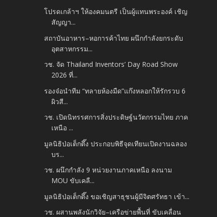
โปรดเกล้าฯ ให้องคมนตรี เป็นผู้แทนพระองค์ เชิญ
สัญญา...
สถาบันอาหาร–หอการค้าไทย ผนึกกำลังยกระดับ
อุตสาหกรรม...
วช. จัด Thailand Inventors’ Day Road Show
2026 ที่...
รองจ๋อนำทีม “ทลายห้องมืด”แก๊งหลอกให้รักรวบ 6
ผิวสี...
วช. เปิดนิทรรศการสิ่งประดิษฐ์นวัตกรรมไทย ภาค
เหนือ ...
มูลนิธิป่อเต็กตึ๊ง ประกอบพิธีจุดเทียนเปิดงานฉลอง
บร...
วช. ผนึกกำลัง 9 หน่วยงานภาคเหนือ ลงนาม
MOU ขับเคลื...
มูลนิธิป่อเต็กตึ๊ง ขอเชิญสาธุชนผู้มีจิตศรัทธา เข้า...
วช. ผสานพลังนักวิจัย–เครือข่ายพื้นที่ ขับเคลื่อน