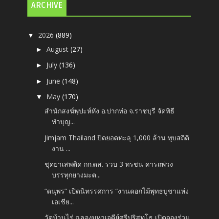
ARCHIVE
2026
(889)
▼
August
(27)
►
July
(136)
►
June
(148)
►
May
(170)
▼
สำนักสงฆ์พุปะห์หัง อ.ปากท่อ จ.ราชบุรี จัดพิธี
ทำบุญ...
Jimjam Thailand ปิดยอดทะลุ 1,000 ล้าน ทุบสถิติ
งาน ...
ชุดยาเสพติด กก.ดส. รวบ 3 ทรชน คารถพ่วง
บรรทุกยางมะต...
“ดนุพร” เปิดนิทรรศการ “งานดอกไม้พุทธบูชาแห่ง
เอเชีย...
วัดบ้านไร่ ฉลองมหาเจดีย์ศรีปริสุทโธ เปิดจองร่วม