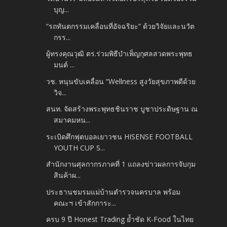
บุญ...
“รถทันตกรรมเคลื่อนที่อัจฉริยะ” ด้วยวิจัยและนวัต
กรร...
ผู้ทรงคุณวุฒิ ตร.ร่วมพิธีบำเพ็ญกุศลสวดพระพุทธ
มนต์ ...
วช. หนุนขับเคลื่อน “Wellness สูงวัยสุขภาพดีด้วย
วิจ...
สนท. จัดสร้างพระพุทธชินราช บูชาประดิษฐาน ณ
สมาคมหน...
ระเบิดศึกฟุตบอลเยาวชน HISENSE FOOTBALL
YOUTH CUP S...
สำนักงานศุลกากรภาคที่ 1 แถลงข่าวผลการจับกุม
สินค้าผ...
ประธานชมรมแม่บ้านตำรวจนครบาล พร้อม
คณะฯ เข้าสักการะ...
ครบ 9 ปี Honest Trading ย้ำชัด K-Food ในไทย