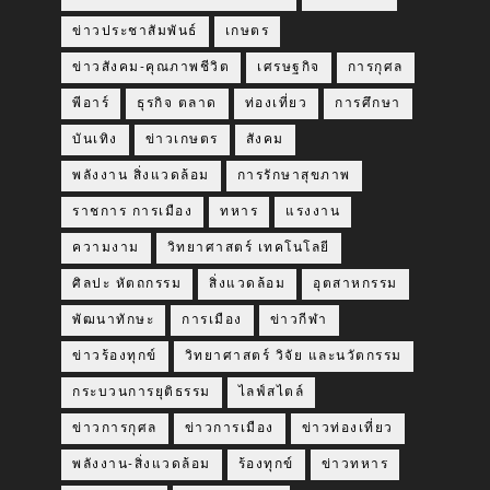
ข่าวประชาสัมพันธ์
เกษตร
ข่าวสังคม-คุณภาพชีวิต
เศรษฐกิจ
การกุศล
พีอาร์
ธุรกิจ ตลาด
ท่องเที่ยว
การศึกษา
บันเทิง
ข่าวเกษตร
สังคม
พลังงาน สิ่งแวดล้อม
การรักษาสุขภาพ
ราชการ การเมือง
ทหาร
แรงงาน
ความงาม
วิทยาศาสตร์ เทคโนโลยี
ศิลปะ หัตถกรรม
สิ่งแวดล้อม
อุตสาหกรรม
พัฒนาทักษะ
การเมือง
ข่าวกีฬา
ข่าวร้องทุกข์
วิทยาศาสตร์ วิจัย และนวัตกรรม
กระบวนการยุติธรรม
ไลฟ์สไตล์
ข่าวการกุศล
ข่าวการเมือง
ข่าวท่องเที่ยว
พลังงาน-สิ่งแวดล้อม
ร้องทุกข์
ข่าวทหาร