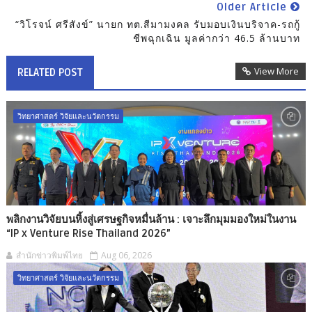
Older Article
“วิโรจน์ ศรีสังข์” นายก ทต.สีมามงคล รับมอบเงินบริจาค-รถกู้
ชีพฉุกเฉิน มูลค่ากว่า 46.5 ล้านบาท
View More
RELATED POST
วิทยาศาสตร์ วิจัยและนวัตกรรม
พลิกงานวิจัยบนหิ้งสู่เศรษฐกิจหมื่นล้าน : เจาะลึกมุมมองใหม่ในงาน
“IP x Venture Rise Thailand 2026”
สำนักข่าวพิมพ์ไทย
Aug 06, 2026
วิทยาศาสตร์ วิจัยและนวัตกรรม