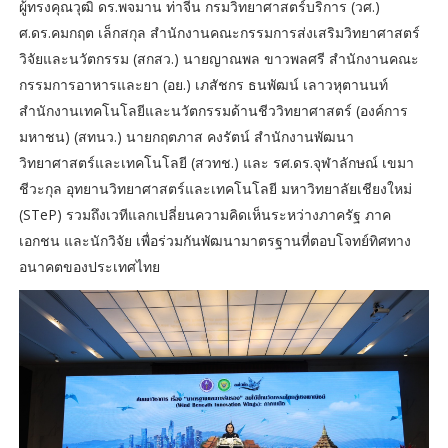
ผู้ทรงคุณวุฒิ ดร.พจมาน ท่าจีน กรมวิทยาศาสตร์บริการ (วศ.)
ศ.ดร.คมกฤต เล็กสกุล สำนักงานคณะกรรมการส่งเสริมวิทยาศาสตร์
วิจัยและนวัตกรรม (สกสว.) นายญาณพล ขาวพลศรี สำนักงานคณะ
กรรมการอาหารและยา (อย.) เภสัชกร ธนพัฒน์ เลาวหุตานนท์
สำนักงานเทคโนโลยีและนวัตกรรมด้านชีววิทยาศาสตร์ (องค์การ
มหาชน) (สทนว.) นายกฤตภาส คงรัตน์ สำนักงานพัฒนา
วิทยาศาสตร์และเทคโนโลยี (สวทช.) และ รศ.ดร.จุฬาลักษณ์ เขมา
ชีวะกุล อุทยานวิทยาศาสตร์และเทคโนโลยี มหาวิทยาลัยเชียงใหม่
(STeP) รวมถึงเวทีแลกเปลี่ยนความคิดเห็นระหว่างภาครัฐ ภาค
เอกชน และนักวิจัย เพื่อร่วมกันพัฒนามาตรฐานที่ตอบโจทย์ทิศทาง
อนาคตของประเทศไทย