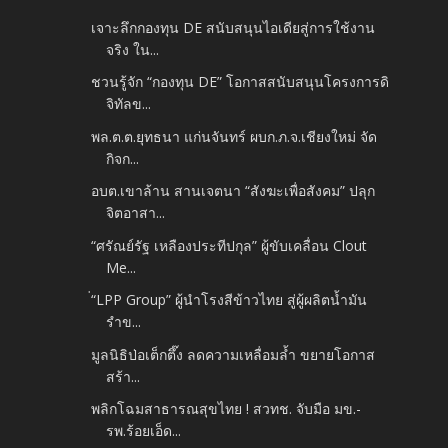
เจาะลึกกองทุน DE สนับสนุนไอเดียสู่การใช้งาน
จริง ใน...
ชวนรู้จัก “กองทุน DE” โอกาสสนับสนุนโครงการดิ
จิทัลข...
พล.ต.ต.ยุทธนา แก่นจันทร์ ผบก.ภ.จ.เชียงใหม่ จัด
กิจก...
อบต.เขาล้าน สานเจตนา “สังฆะเพื่อสังคม” ปลุก
จิตอาสา...
“ศรัณย์รัฐ เหลืองประทีปกุล” ผู้ขับเคลื่อน Clout
Me...
่“LPP Group” ผู้นำโรงสีข้าวไทย สู่ผู้ผลิตน้ำมัน
รำข...
มูลนิธิป่อเต็กตึ๊ง ลดความเหลื่อมล้ำ ขยายโอกาส
สร้า...
พลิกโฉมสาธารณสุขไทย ! สวทช. จับมือ มข.-
รพ.ร้อยเอ็ด...