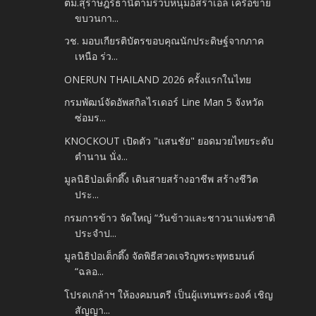
ตม.สุราษฎร์ธานีตามรวบหนุ่มอิสราเอล เครือข่าย
ขบวนกา...
วช. มอบเกียรติบัตรขอบคุณนักประดิษฐ์จากภาค
เหนือ ร่ว...
ONERUN THAILAND 2026 ครั้งแรกในไทย
กรมพัฒน์จัดอัพสกิลไรเดอร์ Line Man 5 จังหวัด
ซ่อมร...
KNOCKOUT เปิดตัว "แสนชัย" ยอดมวยไทยระดับ
ตำนาน นั่ง...
มูลนิธิป่อเต็กตึ๊ง เดินสายสร้างอาชีพ สร้างชีวิต
ประ...
กรมการข้าว จัดใหญ่ “วันข้าวและชาวนาแห่งชาติ
ประจำป...
มูลนิธิป่อเต็กตึ๊ง จัดพิธีสวดเจริญพระพุทธมนต์
“ฉลอ...
โปรดเกล้าฯ ให้องคมนตรี เป็นผู้แทนพระองค์ เชิญ
สัญญา...