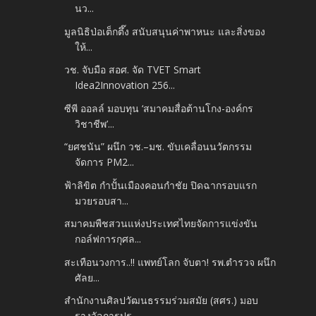
นว...
มูลนิธิป่อเต็กตึ๊ง สนับสนุนค่าพาหนะ และสิ่งของ
ให้...
วช. จับมือ สอศ. จัด TVET Smart
Idea2Innovation 256...
ซีพี ออลล์ มอบทุน ‘สมาคมสื่อต้านโกง-องค์กร
วิชาชีพ’...
“ยศชนัน” ผนึก วช.–มช. ขับเคลื่อนนวัตกรรม
จัดการ PM2...
ฟ้าลิขิต กำปั้นเมืองคอนกำชัย ปิดฉากรอบแรก
มวยรอบสา...
สมาคมพืชสวนแห่งประเทศไทยจัดการแข่งขัน
กอล์ฟการกุศล...
สะเทือนวงการ..!! แพทย์โลก จับตา! รพ.ตำรวจ ผนึก
ศัลย...
สำนักงานศิลปวัฒนธรรมร่วมสมัย (สศร.) มอบ
รางวัลการปร...