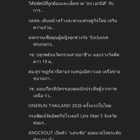
วิสัยทัศน์ที่ถูกต้องและเด็ดขาด “ดร.เอกนิติ” กับ
การ...
กสสท. เดินหน้าสร้างสะพานเศรษฐกิจใหม่ เสริม
ความร่วม...
มหกรรมเพื่อคุณผู้หญิงทุกช่วงวัย “Exclusive
Women’s...
วช. ปลุกพลังนวัตกรรมสายอาชีวะ มอบรางวัลติด
ดาว 19 ผ...
ตม.สุราษฎร์ธานีตามรวบหนุ่มอิสราเอล เครือข่าย
ขบวนกา...
วช. มอบเกียรติบัตรขอบคุณนักประดิษฐ์จากภาค
เหนือ ร่ว...
ONERUN THAILAND 2026 ครั้งแรกในไทย
กรมพัฒน์จัดอัพสกิลไรเดอร์ Line Man 5 จังหวัด
ซ่อมร...
KNOCKOUT เปิดตัว "แสนชัย" ยอดมวยไทยระดับ
ตำนาน นั่ง...