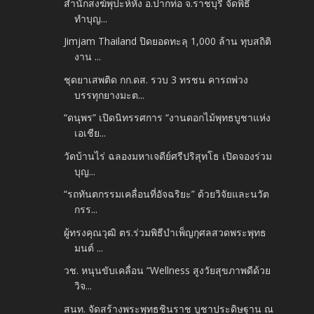
สำนักสงฆ์พุปะห์หัง อ.ปากท่อ จ.ราชบุรี จัดพิธี
ทำบุญ...
Jimjam Thailand ปิดยอดทะลุ 1,000 ล้าน ทุบสถิติ
งาน ...
ชุดยาเสพติด กก.ดส. รวบ 3 ทรชน คารถพ่วง
บรรทุกยางมะต...
“ดนุพร” เปิดนิทรรศการ “งานดอกไม้พุทธบูชาแห่ง
เอเชีย...
วัดบ้านไร่ ฉลองมหาเจดีย์ศรีปริสุทโธ เปิดจองร่วม
บุญ...
“รถทันตกรรมเคลื่อนที่อัจฉริยะ” ด้วยวิจัยและนวัต
กรร...
ผู้ทรงคุณวุฒิ ตร.ร่วมพิธีบำเพ็ญกุศลสวดพระพุทธ
มนต์ ...
วช. หนุนขับเคลื่อน “Wellness สูงวัยสุขภาพดีด้วย
วิจ...
สนท. จัดสร้างพระพุทธชินราช บูชาประดิษฐาน ณ