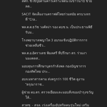
สศก. ชี้ใช้ปุ๋ยตามค่าวิเคราะห์ดินในข้าวนาปี ช่วย
ลด...
SACIT จัดเต็มงานคราฟต์ไทยร่วมสมัย ครบวงจร
ที่ “Cra...
พล.ต.ต.ธวัช วงศ์สง่า รอง ผบช.น. เป็นประธานพิธี
รับม...
โรงพยาบาลพญาไท 3 อบรมเชิงปฏิบัติการการ
ช่วยเหลือชีว...
พล.ต.อ.อัคราเดช พิมลศรี ที่ปรึกษา ตร. ร่วมงา
นมงคลส...
มอบทุนการศึกษาบุตรกำลังพล กองบัญชาการ
กองทัพไทย ประ...
อบจ.มหาสารคาม ส่งครูกว่า 100 ชีวิต ดูงาน
“ดรุณาราช...
ผู้ช่วย ผบ.ตร. ตรวจเยี่ยมและมอบสิ่งของบำรุงขวัญ
ให้...
สวทช. - สจล. เร่งเครื่องอัปสกิลคนรุ่นใหม่ เสริม