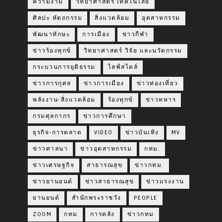
ความงาม
วิทยาศาสตร์ เทคโนโลยี
ศิลปะ หัตถกรรม
สิ่งแวดล้อม
อุตสาหกรรม
พัฒนาทักษะ
การเมือง
ข่าวกีฬา
ข่าวร้องทุกข์
วิทยาศาสตร์ วิจัย และนวัตกรรม
กระบวนการยุติธรรม
ไลฟ์สไตล์
ข่าวการกุศล
ข่าวการเมือง
ข่าวท่องเที่ยว
พลังงาน-สิ่งแวดล้อม
ร้องทุกข์
ข่าวทหาร
กรมศุลกากร
ข่าวการศึกษา
ธุรกิจ-การตลาด
VIDEO
ข่าวบันเทิง
MV
ข่าวศาลนา
ข่าวอุตสาหกรรม
กทม.
ข่าวเศรษฐกิจ
สาธารณสุข
ข่าวกทม.
ข่าวยานยนต์
ข่าวสาธารณสุข
ข่าวแรงงาน
ยานยนต์
สำนักพระราชวัง
PEOPLE
ZOOM
กทม
การคลัง
ข่าวกทม