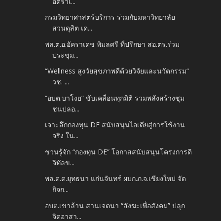
อัตราเ...
กรมวิทยาศาสตร์บริการ ร่วมกับมหาวิทยาลัย
สวนดุสิต เด...
พล.ต.อ.อัคราเดช พิมลศรี ที่ปรึกษา สอ.ตร.ร่วม
ประชุม...
“Wellness สูงวัยสุขภาพดีด้วยวิจัยและนวัตกรรม“
วช. ...
“อบต.บาโงย” ขับเคลื่อนทุกมิติ รวมพลังสร้างชุม
ชนปลอ...
เจาะลึกกองทุน DE สนับสนุนไอเดียสู่การใช้งาน
จริง ใน...
ชวนรู้จัก “กองทุน DE” โอกาสสนับสนุนโครงการดิ
จิทัลข...
พล.ต.ต.ยุทธนา แก่นจันทร์ ผบก.ภ.จ.เชียงใหม่ จัด
กิจก...
อบต.เขาล้าน สานเจตนา “สังฆะเพื่อสังคม” ปลุก
จิตอาสา...