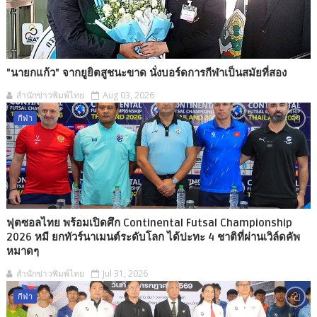
"นายกแก้ว" จากยูยิตสูชนะขาด นั่งบอร์ดการกีฬาเป็นสมัยที่สอง
สำนักข่าวพิมพ์ไทย
Aug 03, 2026
กีฬา
ฟุตซอลไทย พร้อมเปิดศึก Continental Futsal Championship
2026 หมี ยกทัวร์นาเมนต์ระดับโลก ได้ปะทะ 4 ชาติที่ผ่านเวิล์ดคัพ
หมาดๆ
สำนักข่าวพิมพ์ไทย
Jul 31, 2026
กีฬา