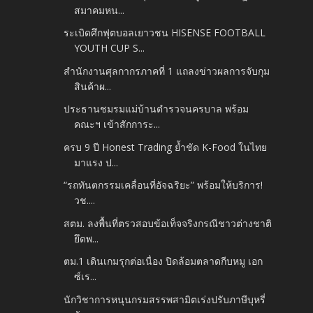
สมาคมหน...
ระเบิดศึกฟุตบอลเยาวชน HISENSE FOOTBALL
YOUTH CUP S...
สำนักงานศุลกากรภาคที่ 1 แถลงข่าวผลการจับกุม
สินค้าผ...
ประธานชมรมแม่บ้านตำรวจนครบาล พร้อม
คณะฯ เข้าสักการะ...
ครบ 9 ปี Honest Trading ย้ำชัด K-Food ในไทย
มาแรง ป...
“รถทันตกรรมเคลื่อนที่อัจฉริยะ” พร้อมให้บริการ!
วช....
สตม. ลงพื้นที่ตรวสอบข้อเท็จจริงกรณีชาวต่างชาติ
ยึดพ...
ตม.1 เดินเกมรุกต่อเนื่อง ปิดล้อมตลาดกีบหมู เอก
ซ์เร...
นักวิชาการหนุนกรมสรรพสามิตเร่งปรับภาษีบุหรี่