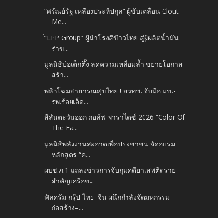
“ศรัณย์รัฐ เหลืองประทีปกุล” ผู้ขับเคลื่อน Clout
Me...
่“LPP Group” ผู้นำโรงสีข้าวไทย สู่ผู้ผลิตน้ำมัน
รำข...
มูลนิธิป่อเต็กตึ๊ง ลดความเหลื่อมล้ำ ขยายโอกาส
สร้า...
พลิกโฉมสาธารณสุขไทย ! สวทช. จับมือ มข.-
รพ.ร้อยเอ็ด...
สีสันตะวันออก กอล์ฟ พาราไดซ์ 2026 “Color Of
The Ea...
มูลนิธิพลังงานสะอาดเพื่อประชาชน จัดอบรม
หลักสูตร “ค...
ผบช.ภ.1 แถลงข่าวการจับกุมคดียาเสพติดราย
สำคัญเครือข...
ฟัลครัม กรุ๊ป ไทย–จีน ผนึกกำลังจัดมหกรรม
ก่อสร้าง–...