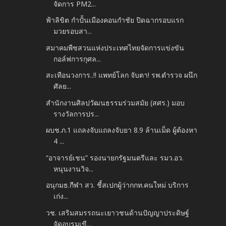
จัดการ PM2...
ฟ้าลิขิต กำปั้นเมืองคอนกำชัย ปิดฉากรอบแรก
มวยรอบสา...
สมาคมพืชสวนแห่งประเทศไทยจัดการแข่งขัน
กอล์ฟการกุศล...
สะเทือนวงการ..!! แพทย์โลก จับตา! รพ.ตำรวจ ผนึก
ศัลย...
สำนักงานศิลปวัฒนธรรมร่วมสมัย (สศร.) มอบ
รางวัลการปร...
ผบช.ภ.1 แถลงจับแถลงจับยา 8.9 ล้านเม็ด ผู้ต้องหา
4 ...
“อาจารย์เชน” รองนายกรัฐมนตรีและ รมว.อว.
หนุนงานวิจ...
อนุกมธ.กีฬา สว. ชี้สเปกผู้ว่ากกท.คนใหม่ บริการ
เก่ง...
วช. เสริมสมรรถนะเยาวชนด้านปัญญาประดิษฐ์
จัดอบรมเขี...