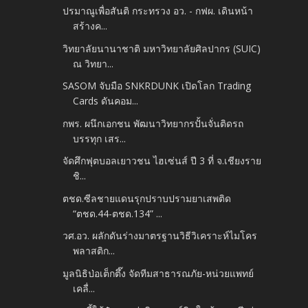
ปรมาณูเพื่อสันติ กระทรวง อว. - กฟผ. เดินหน้า
สร้างค...
วิทยาลัยนานาชาติ มหาวิทยาลัยศิลปากร (SUIC)
ณ วิทยา...
SASOM จับมือ SNKRDUNK เปิดโลก Trading
Cards ดันคอม...
กพร. ผนึกเอกชน พัฒนาวิทยากรปั้นจั่นติดรถ
บรรทุก เสร...
จัดศึกฟุตบอลเยาวชน ไฮเซ่นส์ ปี 3 ที่ จ.เชียงราย
ชิ...
ตชด.ซีลชายแดนรุกปราบปรามยาเสพติด
“ตชด.44-ตชด.134” ...
วศ.อว. ผลักดันร่างมาตรฐานวิธีวิเคราะห์ไมโคร
พลาสติก...
มูลนิธิป่อเต็กตึ๊ง จัดทีมสาธารณภัย-หน่วยแพทย์
เคลื่...