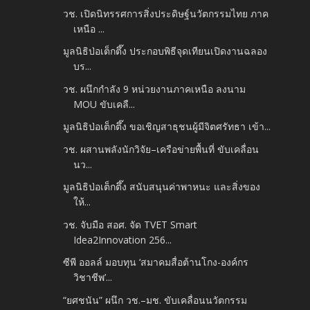
วช. เปิดนิทรรศการสิ่งประดิษฐ์นวัตกรรมไทย ภาค
เหนือ ...
มูลนิธิป่อเต็กตึ๊ง ประกอบพิธีจุดเทียนเปิดงานฉลอง
บร...
วช. ผนึกกำลัง 9 หน่วยงานภาคเหนือ ลงนาม
MOU ขับเคลื...
มูลนิธิป่อเต็กตึ๊ง ขอเชิญสาธุชนผู้มีจิตศรัทธา เข้า...
วช. ผสานพลังนักวิจัย–เครือข่ายพื้นที่ ขับเคลื่อน
นว...
มูลนิธิป่อเต็กตึ๊ง สนับสนุนค่าพาหนะ และสิ่งของ
ให้...
วช. จับมือ สอศ. จัด TVET Smart
Idea2Innovation 256...
ซีพี ออลล์ มอบทุน ‘สมาคมสื่อต้านโกง-องค์กร
วิชาชีพ’...
“ยศชนัน” ผนึก วช.–มช. ขับเคลื่อนนวัตกรรม