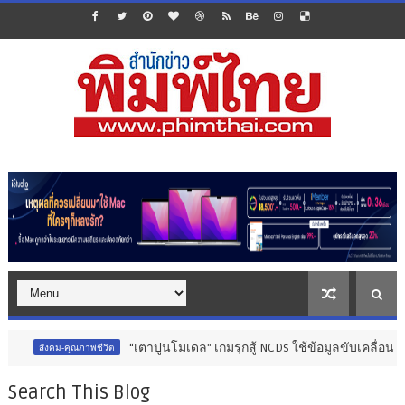
“เตาปูนโมเดล" เกมรุกสู้ NCDs ใช้ข้อมูลขับเคลื่อนการพัฒนา สร้
ณภาพชีวิต
Search This Blog