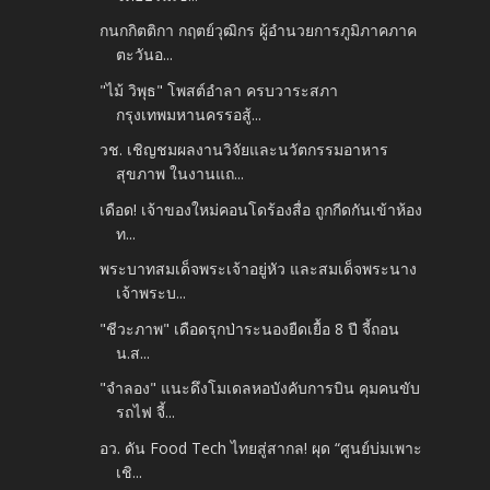
กนกกิตติกา กฤตย์วุฒิกร ผู้อำนวยการภูมิภาคภาค
ตะวันอ...
"ไม้ วิพุธ" โพสต์อำลา ครบวาระสภา
กรุงเทพมหานครรอสู้...
วช. เชิญชมผลงานวิจัยและนวัตกรรมอาหาร
สุขภาพ ในงานแถ...
เดือด! เจ้าของใหม่คอนโดร้องสื่อ ถูกกีดกันเข้าห้อง
ท...
พระบาทสมเด็จพระเจ้าอยู่หัว และสมเด็จพระนาง
เจ้าพระบ...
"ชีวะภาพ" เดือดรุกป่าระนองยืดเยื้อ 8 ปี จี้ถอน
น.ส...
"จำลอง" แนะดึงโมเดลหอบังคับการบิน คุมคนขับ
รถไฟ จี้...
อว. ดัน Food Tech ไทยสู่สากล! ผุด “ศูนย์บ่มเพาะ
เชิ...