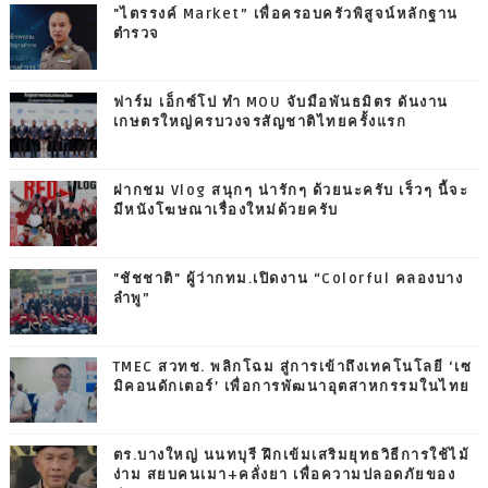
"ไตรรงค์ Market” เพื่อครอบครัวพิสูจน์หลักฐาน
ตำรวจ
ฟาร์ม เอ็กซ์โป ทำ MOU จับมือพันธมิตร ดันงาน
เกษตรใหญ่ครบวงจรสัญชาติไทยครั้งแรก
ฝากชม Vlog สนุกๆ น่ารักๆ ด้วยนะครับ เร็วๆ นี้จะ
มีหนังโฆษณาเรื่องใหม่ด้วยครับ
"ชัชชาติ" ผู้ว่ากทม.เปิดงาน “Colorful คลองบาง
ลำพู”
TMEC สวทช. พลิกโฉม สู่การเข้าถึงเทคโนโลยี ‘เซ
มิคอนดักเตอร์’ เพื่อการพัฒนาอุตสาหกรรมในไทย
ตร.บางใหญ่ นนทบุรี ฝึกเข้มเสริมยุทธวิธีการใช้ไม้
ง่าม สยบคนเมา+คลั่งยา เพื่อความปลอดภัยของ