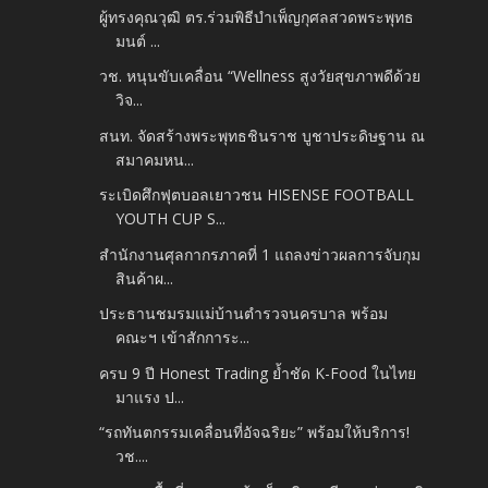
ผู้ทรงคุณวุฒิ ตร.ร่วมพิธีบำเพ็ญกุศลสวดพระพุทธ
มนต์ ...
วช. หนุนขับเคลื่อน “Wellness สูงวัยสุขภาพดีด้วย
วิจ...
สนท. จัดสร้างพระพุทธชินราช บูชาประดิษฐาน ณ
สมาคมหน...
ระเบิดศึกฟุตบอลเยาวชน HISENSE FOOTBALL
YOUTH CUP S...
สำนักงานศุลกากรภาคที่ 1 แถลงข่าวผลการจับกุม
สินค้าผ...
ประธานชมรมแม่บ้านตำรวจนครบาล พร้อม
คณะฯ เข้าสักการะ...
ครบ 9 ปี Honest Trading ย้ำชัด K-Food ในไทย
มาแรง ป...
“รถทันตกรรมเคลื่อนที่อัจฉริยะ” พร้อมให้บริการ!
วช....