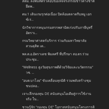
สตม. ลงพื้นที่ตรวสอบข้อเท็จจริงกรณีชาวต่างชาติ
ยึดพ...
ตม.1 เดินเกมรุกต่อเนื่อง ปิดล้อมตลาดกีบหมู เอก
ซ์เร...
นักวิชาการหนุนกรมสรรพสามิตเร่งปรับภาษีบุหรี่
อัตราเ...
กรมวิทยาศาสตร์บริการ ร่วมกับมหาวิทยาลัย
สวนดุสิต เด...
พล.ต.อ.อัคราเดช พิมลศรี ที่ปรึกษา สอ.ตร.ร่วม
ประชุม...
“Wellness สูงวัยสุขภาพดีด้วยวิจัยและนวัตกรรม“
วช. ...
“อบต.บาโงย” ขับเคลื่อนทุกมิติ รวมพลังสร้างชุม
ชนปลอ...
เจาะลึกกองทุน DE สนับสนุนไอเดียสู่การใช้งาน
จริง ใน...
ชวนรู้จัก “กองทุน DE” โอกาสสนับสนุนโครงการดิ