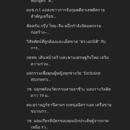
หลักสูตร “ค...
ผบช.ภ.1 แถลงข่าวการจับกุมคดียาเสพติดราย
สำคัญเครือข...
ฟัลครัม กรุ๊ป ไทย–จีน ผนึกกำลังจัดมหกรรม
ก่อสร้าง–...
วิสัยทัศน์ที่ถูกต้องและเด็ดขาด “ดร.เอกนิติ” กับ
การ...
กสสท. เดินหน้าสร้างสะพานเศรษฐกิจใหม่ เสริม
ความร่วม...
มหกรรมเพื่อคุณผู้หญิงทุกช่วงวัย “Exclusive
Women’s...
วช. ปลุกพลังนวัตกรรมสายอาชีวะ มอบรางวัลติด
ดาว 19 ผ...
ตม.สุราษฎร์ธานีตามรวบหนุ่มอิสราเอล เครือข่าย
ขบวนกา...
วช. มอบเกียรติบัตรขอบคุณนักประดิษฐ์จากภาค
เหนือ ร่ว...