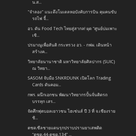
น.ส...
"จำลอง" แนะดึงโมเดลหอบังคับการบิน คุมคนขับ
รถไฟ จี้...
อว. ดัน Food Tech ไทยสู่สากล! ผุด “ศูนย์บ่มเพาะ
เชิ...
ปรมาณูเพื่อสันติ กระทรวง อว. - กฟผ. เดินหน้า
สร้างค...
วิทยาลัยนานาชาติ มหาวิทยาลัยศิลปากร (SUIC)
ณ วิทยา...
SASOM จับมือ SNKRDUNK เปิดโลก Trading
Cards ดันคอม...
กพร. ผนึกเอกชน พัฒนาวิทยากรปั้นจั่นติดรถ
บรรทุก เสร...
จัดศึกฟุตบอลเยาวชน ไฮเซ่นส์ ปี 3 ที่ จ.เชียงราย
ชิ...
ตชด.ซีลชายแดนรุกปราบปรามยาเสพติด
“ตชด.44-ตชด.134” ...