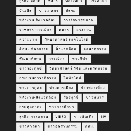
ธุรกิจ ตลาด
พีอาร์
ท่องเที่ยว
การศึกษา
บันเทิง
ข่าวเกษตร
สังคม
พลังงาน สิ่งแวดล้อม
การรักษาสุขภาพ
ราชการ การเมือง
ทหาร
แรงงาน
ความงาม
วิทยาศาสตร์ เทคโนโลยี
ศิลปะ หัตถกรรม
สิ่งแวดล้อม
อุตสาหกรรม
พัฒนาทักษะ
การเมือง
ข่าวกีฬา
ข่าวร้องทุกข์
วิทยาศาสตร์ วิจัย และนวัตกรรม
กระบวนการยุติธรรม
ไลฟ์สไตล์
ข่าวการกุศล
ข่าวการเมือง
ข่าวท่องเที่ยว
พลังงาน-สิ่งแวดล้อม
ร้องทุกข์
ข่าวทหาร
กรมศุลกากร
ข่าวการศึกษา
ธุรกิจ-การตลาด
VIDEO
ข่าวบันเทิง
MV
ข่าวศาลนา
ข่าวอุตสาหกรรม
กทม.