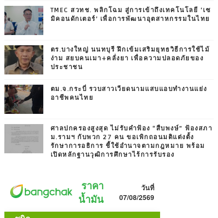
TMEC สวทช. พลิกโฉม สู่การเข้าถึงเทคโนโลยี ‘เซ
มิคอนดักเตอร์’ เพื่อการพัฒนาอุตสาหกรรมในไทย
ตร.บางใหญ่ นนทบุรี ฝึกเข้มเสริมยุทธวิธีการใช้ไม้
ง่าม สยบคนเมา+คลั่งยา เพื่อความปลอดภัยของ
ประชาชน
ตม.จ.กระบี่ รวบสาวเวียดนามแสบแอบทำงานแย่ง
อาชีพคนไทย
ศาลปกครองสูงสุด ไม่รับคำฟ้อง “สืบพงษ์” ฟ้องสภา
ม.รามฯ กับพวก 27 คน ขอเพิกถอนมติแต่งตั้ง
รักษาการอธิการ ชี้ใช้อำนาจตามกฎหมาย พร้อม
เปิดหลักฐานวุฒิการศึกษาไร้การรับรอง