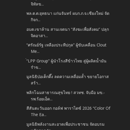
จิทัลข...
พล.ต.ต.ยุทธนา แก่นจันทร์ ผบก.ภ.จ.เชียงใหม่ จัด
กิจก...
อบต.เขาล้าน สานเจตนา “สังฆะเพื่อสังคม” ปลุก
จิตอาสา...
“ศรัณย์รัฐ เหลืองประทีปกุล” ผู้ขับเคลื่อน Clout
Me...
่“LPP Group” ผู้นำโรงสีข้าวไทย สู่ผู้ผลิตน้ำมัน
รำข...
มูลนิธิป่อเต็กตึ๊ง ลดความเหลื่อมล้ำ ขยายโอกาส
สร้า...
พลิกโฉมสาธารณสุขไทย ! สวทช. จับมือ มข.-
รพ.ร้อยเอ็ด...
สีสันตะวันออก กอล์ฟ พาราไดซ์ 2026 “Color Of
The Ea...
มูลนิธิพลังงานสะอาดเพื่อประชาชน จัดอบรม