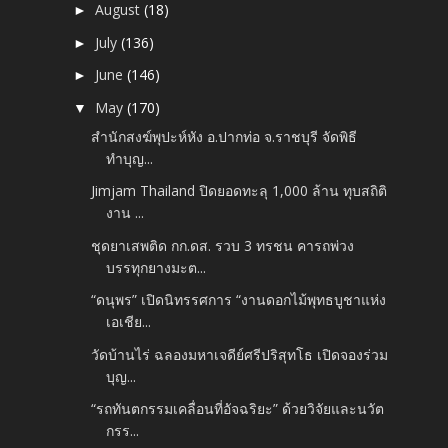
August
(18)
►
July
(136)
►
June
(146)
►
May
(170)
▼
สำนักสงฆ์พุปะห์หัง อ.ปากท่อ จ.ราชบุรี จัดพิธี
ทำบุญ...
Jimjam Thailand ปิดยอดทะลุ 1,000 ล้าน ทุบสถิติ
งาน ...
ชุดยาเสพติด กก.ดส. รวบ 3 ทรชน คารถพ่วง
บรรทุกยางมะต...
“ดนุพร” เปิดนิทรรศการ “งานดอกไม้พุทธบูชาแห่ง
เอเชีย...
วัดบ้านไร่ ฉลองมหาเจดีย์ศรีปริสุทโธ เปิดจองร่วม
บุญ...
“รถทันตกรรมเคลื่อนที่อัจฉริยะ” ด้วยวิจัยและนวัต
กรร...