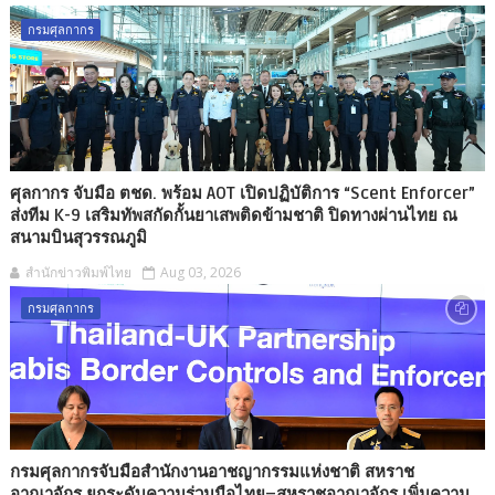
กรมศุลกากร
ศุลกากร จับมือ ตชด. พร้อม AOT เปิดปฏิบัติการ “Scent Enforcer”
ส่งทีม K-9 เสริมทัพสกัดกั้นยาเสพติดข้ามชาติ ปิดทางผ่านไทย ณ
สนามบินสุวรรณภูมิ
สำนักข่าวพิมพ์ไทย
Aug 03, 2026
กรมศุลกากร
กรมศุลกากรจับมือสำนักงานอาชญากรรมแห่งชาติ สหราช
อาณาจักร ยกระดับความร่วมมือไทย–สหราชอาณาจักร เพิ่มความ