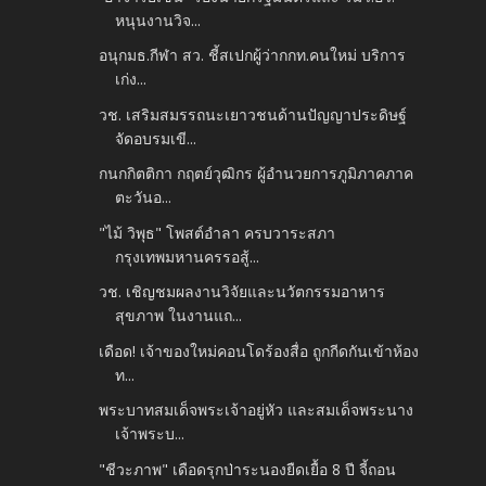
หนุนงานวิจ...
อนุกมธ.กีฬา สว. ชี้สเปกผู้ว่ากกท.คนใหม่ บริการ
เก่ง...
วช. เสริมสมรรถนะเยาวชนด้านปัญญาประดิษฐ์
จัดอบรมเขี...
กนกกิตติกา กฤตย์วุฒิกร ผู้อำนวยการภูมิภาคภาค
ตะวันอ...
"ไม้ วิพุธ" โพสต์อำลา ครบวาระสภา
กรุงเทพมหานครรอสู้...
วช. เชิญชมผลงานวิจัยและนวัตกรรมอาหาร
สุขภาพ ในงานแถ...
เดือด! เจ้าของใหม่คอนโดร้องสื่อ ถูกกีดกันเข้าห้อง
ท...
พระบาทสมเด็จพระเจ้าอยู่หัว และสมเด็จพระนาง
เจ้าพระบ...
"ชีวะภาพ" เดือดรุกป่าระนองยืดเยื้อ 8 ปี จี้ถอน