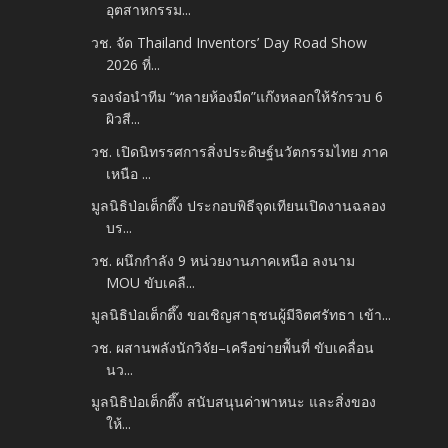
อุตสาหกรรม...
วช. จัด Thailand Inventors’ Day Road Show
2026 ที่...
รองจ๋อนำทีม “ทลายห้องมืด”แก๊งหลอกให้รักรวบ 6
ผิวสี...
วช. เปิดนิทรรศการสิ่งประดิษฐ์นวัตกรรมไทย ภาค
เหนือ ...
มูลนิธิป่อเต็กตึ๊ง ประกอบพิธีจุดเทียนเปิดงานฉลอง
บร...
วช. ผนึกกำลัง 9 หน่วยงานภาคเหนือ ลงนาม
MOU ขับเคลื...
มูลนิธิป่อเต็กตึ๊ง ขอเชิญสาธุชนผู้มีจิตศรัทธา เข้า...
วช. ผสานพลังนักวิจัย–เครือข่ายพื้นที่ ขับเคลื่อน
นว...
มูลนิธิป่อเต็กตึ๊ง สนับสนุนค่าพาหนะ และสิ่งของ
ให้...