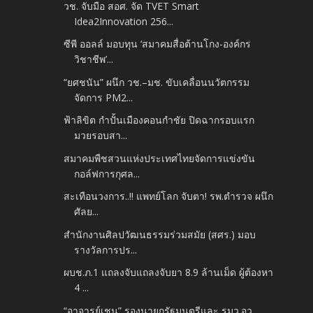
วช. จับมือ สอศ. จัด TVET Smart
Idea2Innovation 256...
ซีพี ออลล์ มอบทุน ‘สมาคมสื่อต้านโกง-องค์กร
วิชาชีพ’...
“ยศชนัน” ผนึก วช.–มช. ขับเคลื่อนนวัตกรรม
จัดการ PM2...
ฟ้าลิขิต กำปั้นเมืองคอนกำชัย ปิดฉากรอบแรก
มวยรอบสา...
สมาคมพืชสวนแห่งประเทศไทยจัดการแข่งขัน
กอล์ฟการกุศล...
สะเทือนวงการ..!! แพทย์โลก จับตา! รพ.ตำรวจ ผนึก
ศัลย...
สำนักงานศิลปวัฒนธรรมร่วมสมัย (สศร.) มอบ
รางวัลการปร...
ผบช.ภ.1 แถลงจับแถลงจับยา 8.9 ล้านเม็ด ผู้ต้องหา
4 ...
“อาจารย์เชน” รองนายกรัฐมนตรีและ รมว.อว.