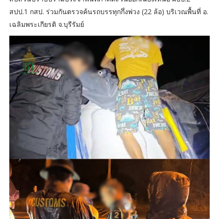
สปป.1 กสป. ร่วมกันตรวจค้นรถบรรทุกกึ่งพ่วง (22 ล้อ) บริเวณพื้นที่ อ.
เฉลิมพระเกียรติ จ.บุรีรัมย์