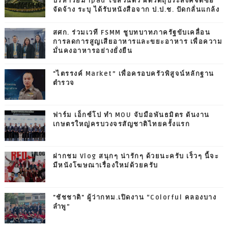
บริหารยืม ipad ใช้ส่วนตัว ผิดวัตถุประสงค์จัดซื้อ
จัดจ้าง ระบุ ได้รับหนังสือจาก ป.ป.ช. ปัดกลั่นแกล้ง
สศก. ร่วมเวที FSMM ชูบทบาทภาครัฐขับเคลื่อน
การลดการสูญเสียอาหารและขยะอาหาร เพื่อความ
มั่นคงอาหารอย่างยั่งยืน
"ไตรรงค์ Market” เพื่อครอบครัวพิสูจน์หลักฐาน
ตำรวจ
ฟาร์ม เอ็กซ์โป ทำ MOU จับมือพันธมิตร ดันงาน
เกษตรใหญ่ครบวงจรสัญชาติไทยครั้งแรก
ฝากชม Vlog สนุกๆ น่ารักๆ ด้วยนะครับ เร็วๆ นี้จะ
มีหนังโฆษณาเรื่องใหม่ด้วยครับ
"ชัชชาติ" ผู้ว่ากทม.เปิดงาน “Colorful คลองบาง
ลำพู”