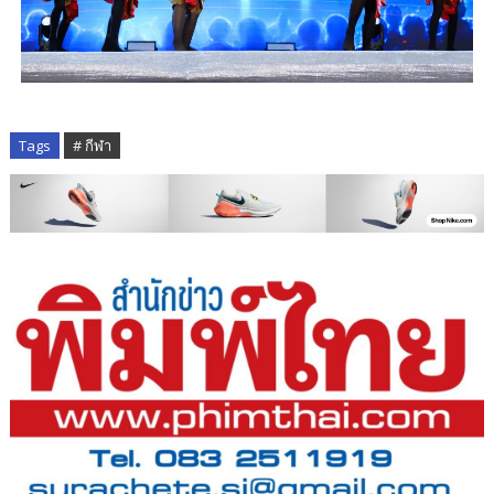
Tags
# กีฬา