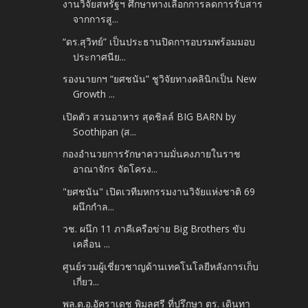
งานวิจัยสหรัฐฯ ศึกษาทางเลือกการลดการรับสาร
จากการสู...
“ดร.สุวิทย์” เป็นประธานปิดการอบรมพร้อมมอบ
ประกาศนีย...
รองนายกฯ “ยศชนัน” ชูวิจัยทางคลินิกเป็น New
Growth ...
เปิดตัว สวนอาหาร สุดชิลล์ BIG BARN by
Soothipan (ส...
กองอำนวยการรักษาความมั่นคงภายในราช
อาณาจักร จัดโครง...
"ยศชนัน" เปิดเวทีมหกรรมงานวิจัยแห่งชาติ 69
ผนึกกำล...
วช. ผนึก 11 ภาคีเครือข่าย Big Brothers ขับ
เคลื่อน ...
ศูนย์รวมผู้เชี่ยวชาญด้านเทคโนโลยีหลังการเก็บ
เกี่ยว...
พล.ต.อ.อัคราเดช พิมลศรี ที่ปรึกษา ตร. เดินทา