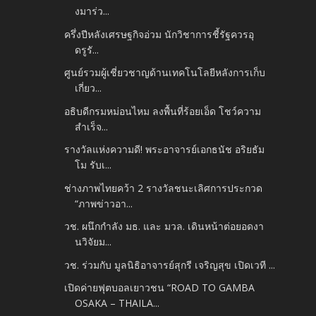
งมาร่ว...
ครึ่งปีหลังเศรษฐกิจอ่วม นักวิชาการชี้รัฐควรอุ
ดรูรั...
ศูนย์รวมผู้เชี่ยวชาญด้านเทคโนโลยีหลังการเก็บ
เกี่ยว...
อธิบดีกรมหม่อนไหม ลงพื้นที่ร้อยเอ็ด โชว์ความ
สำเร็จ...
รางวัลแห่งความดี! พระอาจารย์เอกธนัช อริยธัม
โม รับเ...
ช่างภาพไทยคว้า 2 รางวัลชนะเลิศการประกวด
“ภาพข่าวอา...
วช. ผนึกกำลัง มธ. และ มวล. เดินหน้าต่อยอดงา
นวิจัยม...
วช. ร่วมกับ มูลนิธิอาจารย์สุกรี เจริญสุข เปิดเวที ...
เปิดค่ายฟุตบอลเยาวชน “ROAD TO GAMBA
OSAKA – THAILA...