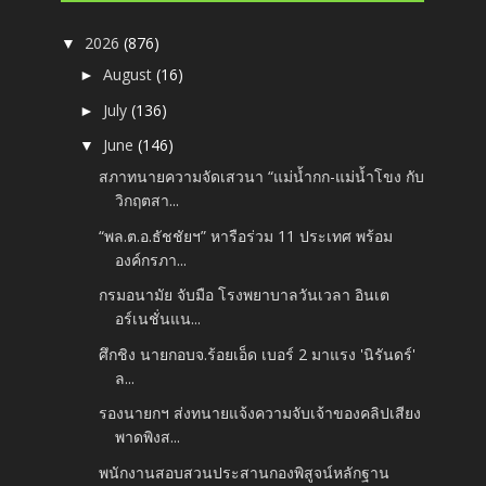
2026
(876)
▼
August
(16)
►
July
(136)
►
June
(146)
▼
สภาทนายความจัดเสวนา “แม่น้ำกก-แม่น้ำโขง กับ
วิกฤตสา...
“พล.ต.อ.ธัชชัยฯ” หารือร่วม 11 ประเทศ พร้อม
องค์กรภา...
กรมอนามัย จับมือ โรงพยาบาลวันเวลา อินเต
อร์เนชั่นแน...
ศึกชิง นายกอบจ.ร้อยเอ็ด เบอร์ 2 มาแรง 'นิรันดร์'
ล...
รองนายกฯ ส่งทนายแจ้งความจับเจ้าของคลิปเสียง
พาดพิงส...
พนักงานสอบสวนประสานกองพิสูจน์หลักฐาน