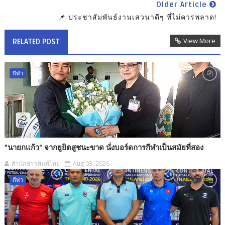
Older Article
📌 ประชาสัมพันธ์งานเสวนาดีๆ ที่ไม่ควรพลาด!
View More
RELATED POST
กีฬา
"นายกแก้ว" จากยูยิตสูชนะขาด นั่งบอร์ดการกีฬาเป็นสมัยที่สอง
สำนักข่าวพิมพ์ไทย
Aug 03, 2026
กีฬา