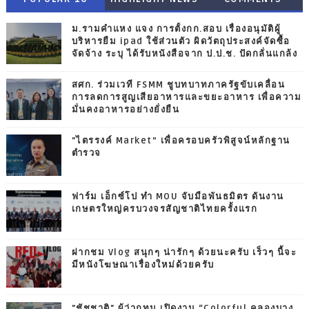
ม.รามคำแหง แจง การตั้งกก.สอบ เรื่องอนุมัติผู้
บริหารยืม ipad ใช้ส่วนตัว ผิดวัตถุประสงค์จัดซื้อ
จัดจ้าง ระบุ ได้รับหนังสือจาก ป.ป.ช. ปัดกลั่นแกล้ง
สศก. ร่วมเวที FSMM ชูบทบาทภาครัฐขับเคลื่อน
การลดการสูญเสียอาหารและขยะอาหาร เพื่อความ
มั่นคงอาหารอย่างยั่งยืน
"ไตรรงค์ Market” เพื่อครอบครัวพิสูจน์หลักฐาน
ตำรวจ
ฟาร์ม เอ็กซ์โป ทำ MOU จับมือพันธมิตร ดันงาน
เกษตรใหญ่ครบวงจรสัญชาติไทยครั้งแรก
ฝากชม Vlog สนุกๆ น่ารักๆ ด้วยนะครับ เร็วๆ นี้จะ
มีหนังโฆษณาเรื่องใหม่ด้วยครับ
"ชัชชาติ" ผู้ว่ากทม.เปิดงาน “Colorful คลองบาง