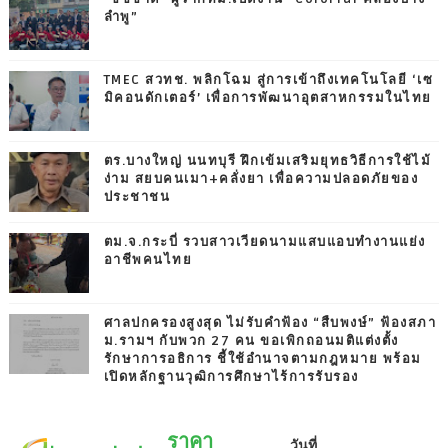
ลำพู”
TMEC สวทช. พลิกโฉม สู่การเข้าถึงเทคโนโลยี ‘เซ
มิคอนดักเตอร์’ เพื่อการพัฒนาอุตสาหกรรมในไทย
ตร.บางใหญ่ นนทบุรี ฝึกเข้มเสริมยุทธวิธีการใช้ไม้
ง่าม สยบคนเมา+คลั่งยา เพื่อความปลอดภัยของ
ประชาชน
ตม.จ.กระบี่ รวบสาวเวียดนามแสบแอบทำงานแย่ง
อาชีพคนไทย
ศาลปกครองสูงสุด ไม่รับคำฟ้อง “สืบพงษ์” ฟ้องสภา
ม.รามฯ กับพวก 27 คน ขอเพิกถอนมติแต่งตั้ง
รักษาการอธิการ ชี้ใช้อำนาจตามกฎหมาย พร้อม
เปิดหลักฐานวุฒิการศึกษาไร้การรับรอง