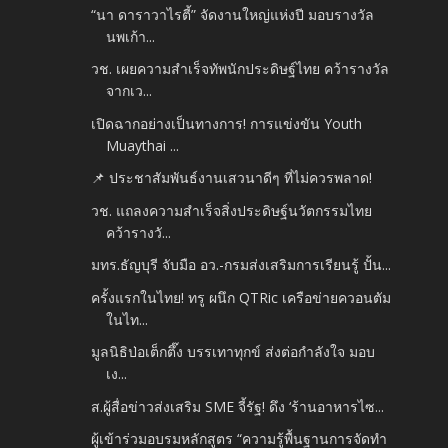
“นา ดาราวาไรตี้” จัดงานใหญ่แห่งปี มอบรางวัล
นพเก้า...
วช. เผยความสำเร็จทัพนักประดิษฐ์ไทย คว้ารางวัล
จากเว...
เปิดฉากอย่างเป็นทางการ! การแข่งขัน Youth
Muaythai ...
📌 ประชาสัมพันธ์งานเสวนาดีๆ ที่ไม่ควรพลาด!
วช. แถลงความสำเร็จสิ่งประดิษฐ์นวัตกรรมไทย
คว้ารางวั...
มทร.ธัญบุรี จับมือ อว.-กรมส่งเสริมการเรียนรู้ ปั้น...
ครั้งแรกในไทย! ทรู ผนึก QTRic เครือข่ายควอนตัม
ในไท...
มูลนิธิป่อเต็กตึ๊ง บรรเทาทุกข์ ส่งต่อกำลังใจ มอบ
เง...
ส.ผู้สื่อข่าวส่งเสริม SME จี้รัฐ! ดึง ‘ร้านอาหารไซ...
ผู้เข้าร่วมอบรมหลักสูตร “ความรู้พื้นฐานการจัดทำ