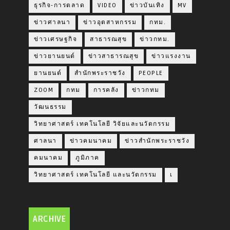
ธุรกิจ-การตลาด
VIDEO
ข่าวบันเทิง
MV
ข่าวศาลนา
ข่าวอุตสาหกรรม
กทม.
ข่าวเศรษฐกิจ
สาธารณสุข
ข่าวกทม.
ข่าวยานยนต์
ข่าวสาธารณสุข
ข่าวแรงงาน
ยานยนต์
สำนักพระราชวัง
PEOPLE
ZOOM
กทม
การคลัง
ข่าวกทม
วัฒนธรรม
วิทยาศาสตร์ เทคโนโลยี วิจัยและนวัตกรรม
ศาลนา
ข่าวคมนาคม
ข่าวสำนักพระราชวัง
คมนาคม
ภูมิภาค
วิทยาศาสตร์ เทคโนโลยี และนวัตกรรม
เ
ARCHIVE