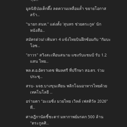
มูลนิธิป่อเต็กตึ๊ง ลดความเหลื่อมล้ำ ขยายโอกาส
สร้า...
"นายก สนท." แต่งตั้ง 'สุนทร ช่วยตระกูล' นัก
หนังสือ...
สมัครด่วน! เฟ้นหา 4 แข้งไทยบินฝึกซ้อมกับ "กัมบะ
โอซ...
"ถาวร" สวิงสะเทือนสนาม แซงรับแชมป์ รับ 1.2
แสน ไทย...
พล.ต.อ.อัคราเดช พิมลศรี ที่ปรึกษา สอ.ตร. ร่วม
ประชุ...
สรบ- มจธ.บางขุนเทียน พลิกโฉมอาหารไทยด้วย
เทคโนโลยี ...
อร่ามตา “อะเมซิ่ง มวยไทย เวิลด์ เฟสติวัล 2026”
ที่...
ศาลฎีกานัดชี้ชะตา! มหากาพย์มรดก 500 ล้าน
"ตระกูลศิ...