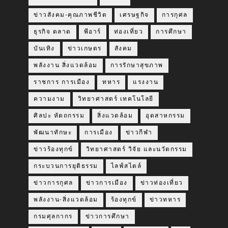
ข่าวสังคม-คุณภาพชีวิต
เศรษฐกิจ
การกุศล
ธุรกิจ ตลาด
พีอาร์
ท่องเที่ยว
การศึกษา
บันเทิง
ข่าวเกษตร
สังคม
พลังงาน สิ่งแวดล้อม
การรักษาสุขภาพ
ราชการ การเมือง
ทหาร
แรงงาน
ความงาม
วิทยาศาสตร์ เทคโนโลยี
ศิลปะ หัตถกรรม
สิ่งแวดล้อม
อุตสาหกรรม
พัฒนาทักษะ
การเมือง
ข่าวกีฬา
ข่าวร้องทุกข์
วิทยาศาสตร์ วิจัย และนวัตกรรม
กระบวนการยุติธรรม
ไลฟ์สไตล์
ข่าวการกุศล
ข่าวการเมือง
ข่าวท่องเที่ยว
พลังงาน-สิ่งแวดล้อม
ร้องทุกข์
ข่าวทหาร
กรมศุลกากร
ข่าวการศึกษา