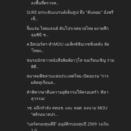
ลงพื้นที่ตรวจห...
SURE ยกระดับแบรนด์เต็มสูบ! ดึง "ต้นหอม" นั่งพรี
เซ็...
จิ้มแจ่ม ไทยแลนด์ ดันโปรเจคมวยไทย ผงาดศึก
ลุมพินี ช...
ส.อีสปอร์ตฯ ทำMOU เอเพ็กซ์ซิมเรซซิ่งคลับ จัด
'ไทยแ...
ชมรมนักข่าวหนังสือพิมพ์อาวุโส ขอเรียนเชิญ ร่วม
พิธี...
สมาคมพืชสวนแห่งประเทศไทย เปิดอบรม “การ
ผลิตทุเรียนค...
คำพิพากษาคืนความยุติธรรมให้ครอบครัว 'ศิลา
สุวรรณ'
วช. ผนึกกำลัง สทนช. และ สอศ. ลงนาม MOU
“พลิกอนาคปร...
“บอร์ดกองทุนดีอี” อนุมัติกรอบทุนปี 2569 วงเงิน
1,0...