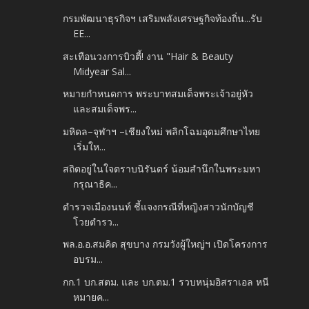
กรมพัฒนาธุรกิจฯ เสริมพลังเศรษฐกิจท้องถิ่น...รับ
EE...
สะเทือนวงการบิวตี้! งาน "Hair & Beauty
Midyear Sal...
หมายกำหนดการ พระบาทสมเด็จพระเจ้าอยู่หัว
และสมเด็จพร...
มหิดล–จุฬาฯ –เชียงใหม่ พลิกโฉมอุดมศึกษาไทย
เริ่มให...
สถิตอยู่ในใจตราบนิรันดร์ น้อมสำนึกในพระมหา
กรุณาธิค...
ตำรวจเมืองนนท์ ชี้แจงกรณีที่หญิงสาวนักบัญชี
โวยตำรว...
พล.อ.อ.สมคิด สุขบาง กรมวังผู้ใหญ่ฯ เปิดโครงการ
อบรม...
กก.1 บก.สตม. และ บก.ตม.1 รวบหนุ่มอิสราเอล หนี
หมายค...