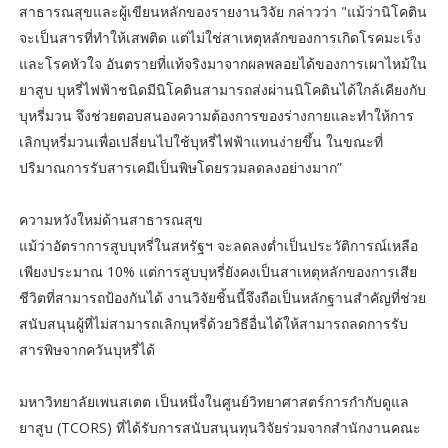
สาธารณสุขและผู้เขียนหลักของรายงานวิจัย กล่าวว่า "แม้ว่านิโคติน
จะเป็นสารที่ทำให้เสพติด แต่ไม่ใช่สาเหตุหลักของการเกิดโรคมะเร็ง
และโรคหัวใจ อันตรายที่แท้จริงมาจากผลพลอยได้ของการเผาไหม้ใน
ยาสูบ บุหรี่ไฟฟ้าชนิดมีนิโคตินสามารถส่งผ่านนิโคตินได้ใกล้เคียงกับ
บุหรี่มวน จึงช่วยตอบสนองความต้องการของร่างกายและทำให้การ
เลิกบุหรี่มวนเพื่อเปลี่ยนไปใช้บุหรี่ไฟฟ้าแทนง่ายขึ้น ในขณะที่
ปริมาณการรับสารเคมีเป็นพิษโดยรวมลดลงอย่างมาก”
ความหวังใหม่ด้านสาธารณสุข
แม้ว่าอัตราการสูบบุหรี่ในสหรัฐฯ จะลดลงต่ำเป็นประวัติการณ์เหลือ
เพียงประมาณ 10% แต่การสูบบุหรี่ยังคงเป็นสาเหตุหลักของการเสีย
ชีวิตที่สามารถป้องกันได้ งานวิจัยชิ้นนี้จึงถือเป็นหลักฐานสำคัญที่ช่วย
สนับสนุนผู้ที่ไม่สามารถเลิกบุหรี่ด้วยวิธีอื่นได้ให้สามารถลดการรับ
สารพิษจากควันบุหรี่ได้
มหาวิทยาลัยเพนสเตต เป็นหนึ่งในศูนย์วิทยาศาสตร์การกำกับดูแล
ยาสูบ (TCORS) ที่ได้รับการสนับสนุนทุนวิจัยร่วมจากสำนักงานคณะ