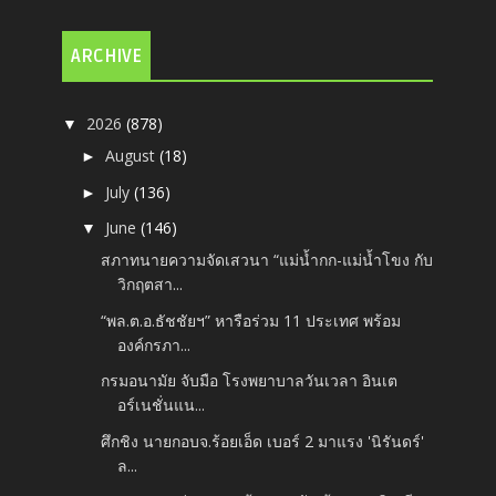
ARCHIVE
2026
(878)
▼
August
(18)
►
July
(136)
►
June
(146)
▼
สภาทนายความจัดเสวนา “แม่น้ำกก-แม่น้ำโขง กับ
วิกฤตสา...
“พล.ต.อ.ธัชชัยฯ” หารือร่วม 11 ประเทศ พร้อม
องค์กรภา...
กรมอนามัย จับมือ โรงพยาบาลวันเวลา อินเต
อร์เนชั่นแน...
ศึกชิง นายกอบจ.ร้อยเอ็ด เบอร์ 2 มาแรง 'นิรันดร์'
ล...