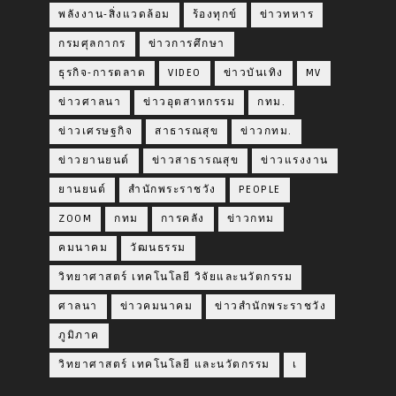
พลังงาน-สิ่งแวดล้อม
ร้องทุกข์
ข่าวทหาร
กรมศุลกากร
ข่าวการศึกษา
ธุรกิจ-การตลาด
VIDEO
ข่าวบันเทิง
MV
ข่าวศาลนา
ข่าวอุตสาหกรรม
กทม.
ข่าวเศรษฐกิจ
สาธารณสุข
ข่าวกทม.
ข่าวยานยนต์
ข่าวสาธารณสุข
ข่าวแรงงาน
ยานยนต์
สำนักพระราชวัง
PEOPLE
ZOOM
กทม
การคลัง
ข่าวกทม
คมนาคม
วัฒนธรรม
วิทยาศาสตร์ เทคโนโลยี วิจัยและนวัตกรรม
ศาลนา
ข่าวคมนาคม
ข่าวสำนักพระราชวัง
ภูมิภาค
วิทยาศาสตร์ เทคโนโลยี และนวัตกรรม
เ