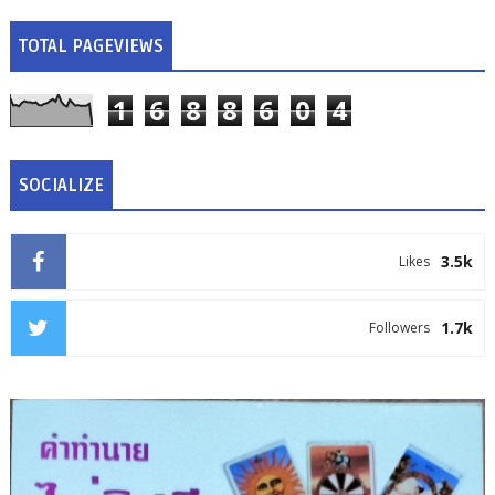
TOTAL PAGEVIEWS
1
6
8
8
6
0
4
SOCIALIZE
3.5k
Likes
1.7k
Followers