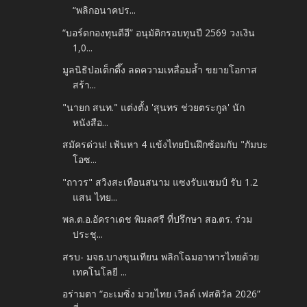
“พลิกอนาคปร...
“บอร์ดกองทุนดีอี” อนุมัติกรอบทุนปี 2569 วงเงิน
1,0...
มูลนิธิป่อเต็กตึ๊ง ลดความเหลื่อมล้ำ ขยายโอกาส
สร้า...
"นายก สนท." แต่งตั้ง 'สุนทร ช่วยตระกูล' นัก
หนังสือ...
สมัครด่วน! เฟ้นหา 4 แข้งไทยบินฝึกซ้อมกับ "กัมบะ
โอซ...
"ถาวร" สวิงสะเทือนสนาม แซงรับแชมป์ รับ 1.2
แสน ไทย...
พล.ต.อ.อัคราเดช พิมลศรี ที่ปรึกษา สอ.ตร. ร่วม
ประชุ...
สรบ- มจธ.บางขุนเทียน พลิกโฉมอาหารไทยด้วย
เทคโนโลยี ...
อร่ามตา “อะเมซิ่ง มวยไทย เวิลด์ เฟสติวัล 2026”