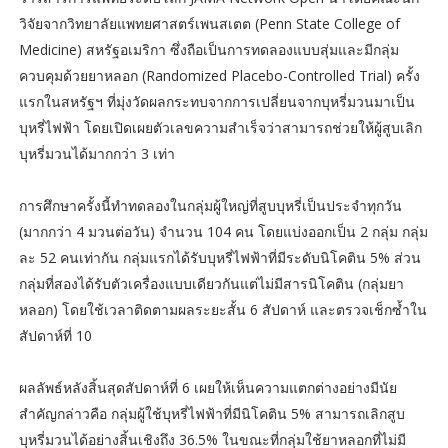
วิจัยจากวิทยาลัยแพทยศาสตร์เพนสเตต (Penn State College of
Medicine) สหรัฐอเมริกา ซึ่งถือเป็นการทดลองแบบสุ่มและมีกลุ่ม
ควบคุมด้วยยาหลอก (Randomized Placebo-Controlled Trial) ครั้ง
แรกในสหรัฐฯ ที่มุ่งวัดผลกระทบจากการเปลี่ยนจากบุหรี่มวนมาเป็น
บุหรี่ไฟฟ้า โดยเปิดเผยตัวเลขความสำเร็จว่าสามารถช่วยให้ผู้สูบเลิก
บุหรี่มวนได้มากกว่า 3 เท่า
การศึกษาครั้งนี้ทำทดลองในกลุ่มผู้ใหญ่ที่สูบบุหรี่เป็นประจำทุกวัน
(มากกว่า 4 มวนต่อวัน) จำนวน 104 คน โดยแบ่งออกเป็น 2 กลุ่ม กลุ่ม
ละ 52 คนเท่ากัน กลุ่มแรกได้รับบุหรี่ไฟฟ้าที่มีระดับนิโคติน 5% ส่วน
กลุ่มที่สองได้รับตัวเครื่องแบบเดียวกันแต่ไม่มีสารนิโคติน (กลุ่มยา
หลอก) โดยใช้เวลาติดตามผลระยะสั้น 6 สัปดาห์ และตรวจเช็กซ้ำใน
สัปดาห์ที่ 10
ผลลัพธ์หลังสิ้นสุดสัปดาห์ที่ 6 เผยให้เห็นความแตกต่างอย่างมีนัย
สำคัญกล่าวคือ กลุ่มผู้ใช้บุหรี่ไฟฟ้าที่มีนิโคติน 5% สามารถเลิกสูบ
บุหรี่มวนได้อย่างสิ้นเชิงถึง 36.5% ในขณะที่กลุ่มใช้ยาหลอกที่ไม่มี