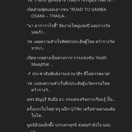
เปิดค่ายฟุตบอลเยาวชน “ROAD TO GAMBA
OSAKA – THAILA...
“นา ดาราวาไรตี้” จัดงานใหญ่แห่งปี มอบรางวัล
นพเก้า...
วช. เผยความสำเร็จทัพนักประดิษฐ์ไทย คว้ารางวัล
จากเว...
เปิดฉากอย่างเป็นทางการ! การแข่งขัน Youth
Muaythai ...
📌 ประชาสัมพันธ์งานเสวนาดีๆ ที่ไม่ควรพลาด!
วช. แถลงความสำเร็จสิ่งประดิษฐ์นวัตกรรมไทย
คว้ารางวั...
มทร.ธัญบุรี จับมือ อว.-กรมส่งเสริมการเรียนรู้ ปั้น...
ครั้งแรกในไทย! ทรู ผนึก QTRic เครือข่ายควอนตัม
ในไท...
มูลนิธิป่อเต็กตึ๊ง บรรเทาทุกข์ ส่งต่อกำลังใจ มอบ
เง...