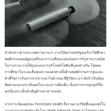
สำนักข่าวต่างประเทศรายงานว่า งานวิจัยจากสหรัฐอเมริกาได้ศึกษา
พฤติกรรมของผู้สูบบุหรี่และการเปลี่ยนแปลงของการรับสารบางชนิด
ในร่างกาย ภายใต้รูปแบบการบริโภคนิโคตินที่แตกต่างกัน โดยผล
การศึกษาในระยะสั้นพบความแตกต่างทั้งด้านพฤติกรรมการสูบและ
ตัวชี้วัดการรับสารจากการเผาไหม้ ขณะที่ผู้วิจัยระบุว่ายังจำเป็นต้อง
ติดตามและประเมินผลในระยะยาวเพิ่มเติม เนื่องจากการสูบบุหรี่ยัง
คงเป็นประเด็นสำคัญด้านสาธารณสุข
จากการเปิดเผยของ PennState Health ถึงรายงานวิจัยซึ่งเผยแพร่ใน
วารสารการแพทย์ระดับโลก JAMA Network Open นำโดยคณะนัก