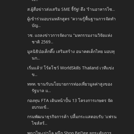
ส.ผู้สื่อข่าวส่งเสริม SME จี้รัฐ! ดึง ‘ร้านอาหารไซ...
ผู้เข้าร่วมอบรมหลักสูตร “ความรู้พื้นฐานการจัดทำ
บัญ...
วช. แถลงข่าวการจัดงาน “มหกรรมงานวิจัยแห่ง
ชาติ 2569...
มูลนิธิป่อเต็กตึ๊ง เสริมสร้าง อนาคตเด็กไทย มอบทุ
นก...
เริ่มแล้ว! โร้ดโชว์ WorldSkills Thailand เวทีแข่ง
ข...
ททท. ขานรับนโยบายการท่องเที่ยวมูลค่าสูงของ
รัฐบาล แ...
กองทุน FTA เดินหน้าปั้น 13 โครงการเกษตร จัด
อบรมเข้...
กรมพัฒนาธุรกิจการค้า ปลื้มกระแสตอบรับ 'แฟรน
ไชส์สร้...
พญาไท-เปาโล ผนึก Shop.BeDee ยกระดับการ