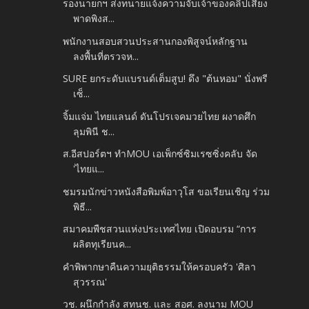
รองนายกฯ ส่งทนายแจ้งความจับเจ้าของคลิปเสียง
พาดพิงส...
พนักงานสอบสวนประสานกองพิสูจน์หลักฐาน
ลงพื้นที่ตรวจห...
SURE ยกระดับแบรนด์เต็มสูบ! ดึง "ต้นหอม" นั่งพรี
เซ็...
จิ้มแจ่ม ไทยแลนด์ ดันโปรเจคมวยไทย ผงาดศึก
ลุมพินี ช...
ส.อีสปอร์ตฯ ทำMOU เอเพ็กซ์ซิมเรซซิ่งคลับ จัด
'ไทยแ...
ชมรมนักข่าวหนังสือพิมพ์อาวุโส ขอเรียนเชิญ ร่วม
พิธี...
สมาคมพืชสวนแห่งประเทศไทย เปิดอบรม “การ
ผลิตทุเรียนค...
คำพิพากษาคืนความยุติธรรมให้ครอบครัว 'ศิลา
สุวรรณ'
วช. ผนึกกำลัง สทนช. และ สอศ. ลงนาม MOU