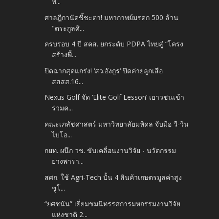
ที่...
ศาลฎีกานัดชี้ชะตา! มหากาพย์มรดก 500 ล้าน
"ตระกูลศิ...
ครบรอบ 4 ปี สคส. ยกระดับ PDPA ไทยสู่ “โครง
สร้างพื้...
ปิดฉากสุดแกร่ง! ‘สว.อังกูร‘ ปิดค่ายลูกเสือ
สสสส.16...
Nexus Golf จัด ‘Elite Golf Lesson’ เยาวชนเข้า
ร่วมค...
คณะเภสัชศาสตร์ มหาวิทยาลัยมหิดล จับมือ วี-วิน
ไบโอ...
กยท. ผนึก วช. ขับเคลื่อนงานวิจัย - นวัตกรรม
ยางพารา...
สศก. ใช้ Agri-Tech ปั้น 4 สินค้าเกษตรมูลค่าสูง
ชูโ...
“ยศชนัน” เยี่ยมชมนิทรรศการมหกรรมงานวิจัย
แห่งชาติ 2...