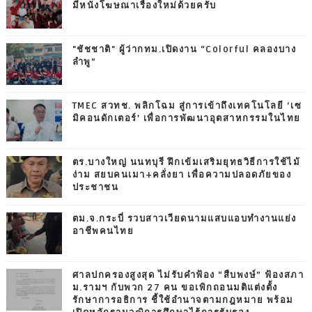
มีหนังโฆษณาเรื่องใหม่ด้วยครับ
"ชัชชาติ" ผู้ว่ากทม.เปิดงาน “Colorful คลองบาง
ลำพู”
TMEC สวทช. พลิกโฉม สู่การเข้าถึงเทคโนโลยี ‘เซ
มิคอนดักเตอร์’ เพื่อการพัฒนาอุตสาหกรรมในไทย
ตร.บางใหญ่ นนทบุรี ฝึกเข้มเสริมยุทธวิธีการใช้ไม้
ง่าม สยบคนเมา+คลั่งยา เพื่อความปลอดภัยของ
ประชาชน
ตม.จ.กระบี่ รวบสาวเวียดนามแสบแอบทำงานแย่ง
อาชีพคนไทย
ศาลปกครองสูงสุด ไม่รับคำฟ้อง “สืบพงษ์” ฟ้องสภา
ม.รามฯ กับพวก 27 คน ขอเพิกถอนมติแต่งตั้ง
รักษาการอธิการ ชี้ใช้อำนาจตามกฎหมาย พร้อม