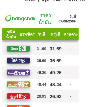
เปิดหลักฐานวุฒิการศึกษาไร้การรับรอง