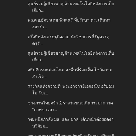
ศูนย์รวมผู้เชี่ยวชาญด้านเทคโนโลยีหลังการเก็บ
เกี่ยว...
พล.ต.อ.อัคราเดช พิมลศรี ที่ปรึกษา ตร. เดินทา
งมาร่ว...
ครึ่งปีหลังเศรษฐกิจอ่วม นักวิชาการชี้รัฐควรอุ
ดรูรั...
ศูนย์รวมผู้เชี่ยวชาญด้านเทคโนโลยีหลังการเก็บ
เกี่ยว...
อธิบดีกรมหม่อนไหม ลงพื้นที่ร้อยเอ็ด โชว์ความ
สำเร็จ...
รางวัลแห่งความดี! พระอาจารย์เอกธนัช อริยธัม
โม รับเ...
ช่างภาพไทยคว้า 2 รางวัลชนะเลิศการประกวด
“ภาพข่าวอา...
วช. ผนึกกำลัง มธ. และ มวล. เดินหน้าต่อยอดงา
นวิจัยม...
วช. ร่วมกับ มูลนิธิอาจารย์สุกรี เจริญสุข เปิดเวที ...