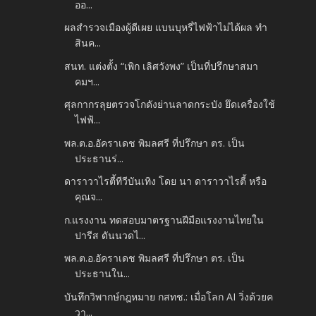
ออ...
ผลสำรวจเมืองผู้ดีเผย แบนบุหรี่ไฟฟ้าไม่ได้ผล ทำ
สินค...
สนท. แต่งตั้ง “เพิก เลิศวังพง” เป็นที่ปรึกษาสมา
คมฯ...
ศุลกากรลุยตรวจโกดังย่านลาดกระบัง ยึดเครื่องใช้
ไฟฟ้...
พล.ต.อ.อัคราเดช พิมลศรี ที่ปรึกษา ตร. เป็น
ประธานร่...
ดาราวาไรตี้ทีวีบันเทิง โดย นา ดาราวาไรตี้ หรือ
คุณจ...
ก.แรงงาน ทดสอบมาตรฐานฝีมือแรงงานไทยใน
ปารีส ดันนวดไ...
พล.ต.อ.อัคราเดช พิมลศรี ที่ปรึกษา ตร. เป็น
ประธานใน...
บันทึกวิพากษ์กฎหมาย กสทช.: เมื่อโลก AI วิ่งด้วยค
วา...