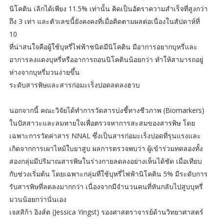
นิโคติน เลิกได้เพียง 11.5% เท่านั้น คิดเป็นอัตราความสำเร็จที่สูงกว่า
ถึง 3 เท่า และตัวเลขนี้ยังคงคงที่เมื่อติดตามผลต่อเนื่องในสัปดาห์ที่
10
ที่น่าสนใจคือผู้ใช้บุหรี่ไฟฟ้าชนิดมีนิโคติน มีอาการอยากบุหรี่และ
อาการลงแดงบุหรี่หรืออาการถอนนิโคตินน้อยกว่า ทำให้สามารถอยู่
ห่างจากบุหรี่มวนง่ายขึ้น
ระดับสารพิษและสารก่อมะเร็งปอดลดลงฮวบ
นอกจากนี้ คณะวิจัยได้ทำการวัดสารบ่งชี้ทางชีวภาพ (Biomarkers)
ในปัสสาวะและลมหายใจเพื่อตรวจหาการสะสมของสารพิษ โดย
เฉพาะการวัดค่าสาร NNAL ซึ่งเป็นสารก่อมะเร็งปอดที่รุนแรงและ
เกิดจากการเผาไหม้ใบยาสูบ ผลการตรวจพบว่า ผู้เข้าร่วมทดลองทั้ง
สองกลุ่มมีปริมาณสารพิษในร่างกายลดลงอย่างเห็นได้ชัด เมื่อเทียบ
กับช่วงเริ่มต้น โดยเฉพาะกลุ่มที่ใช้บุหรี่ไฟฟ้านิโคติน 5% มีระดับการ
รับสารพิษที่ลดลงมากกว่า เนื่องจากมีจำนวนคนที่หันกลับไปสูบบุหรี่
มวนน้อยกว่านั่นเอง
เจสสิก้า อิงส์ต (Jessica Yingst) รองศาสตราจารย์ด้านวิทยาศาสตร์