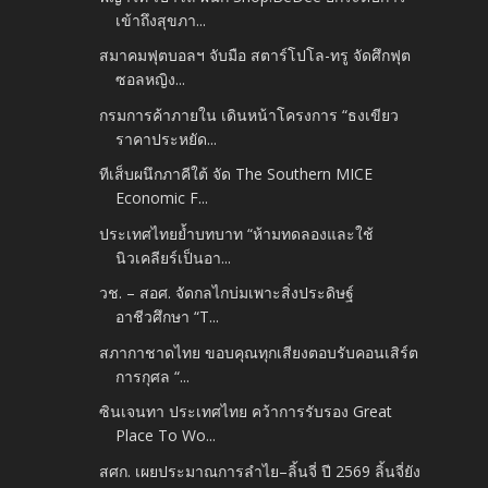
เข้าถึงสุขภา...
สมาคมฟุตบอลฯ จับมือ สตาร์โปโล-ทรู จัดศึกฟุต
ซอลหญิง...
กรมการค้าภายใน เดินหน้าโครงการ “ธงเขียว
ราคาประหยัด...
ทีเส็บผนึกภาคีใต้ จัด The Southern MICE
Economic F...
ประเทศไทยย้ำบทบาท “ห้ามทดลองและใช้
นิวเคลียร์เป็นอา...
วช. – สอศ. จัดกลไกบ่มเพาะสิ่งประดิษฐ์
อาชีวศึกษา “T...
สภากาชาดไทย ขอบคุณทุกเสียงตอบรับคอนเสิร์ต
การกุศล “...
ซินเจนทา ประเทศไทย คว้าการรับรอง Great
Place To Wo...
สศก. เผยประมาณการลำไย–ลิ้นจี่ ปี 2569 ลิ้นจี่ยัง