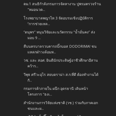
ตม.1 สนธิกำลังกรมการจัดหางาน ปูพรมตรวจร้าน
"หมอนวด...
โรงพยาบาลพญาไท 3 จัดอบรมเชิงปฏิบัติการ
“การช่วยเหล...
“ดนุพร” หนุนวิจัยและนวัตกรรม “น้ำมั่นคง” ส่ง
มอบ 9 ...
สืบนครบาลรวบคารถบิ๊กบอส DODORIMA! ชน
แหลกฝ่าวงล้อมห...
วช. และ สอศ. ยินดีนักประดิษฐ์อาชีวศึกษาอีสาน
คว้าร...
วิพุธ ศรีวะอุไร สยบดราม่า ส.ก.ที่ดี ต้องทำงานได้
กั...
กรมการค้าภายใน ผนึก อุดรธานี เดินหน้า
โครงการ “ธงเ...
สำนักงานการวิจัยแห่งชาติ (วช.) ร่วมกับภาคเอก
ชนและผ...