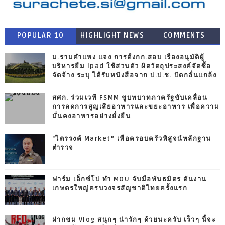
POPULAR 10
HIGHLIGHT NEWS
COMMENTS
ม.รามคำแหง แจง การตั้งกก.สอบ เรื่องอนุมัติผู้
บริหารยืม ipad ใช้ส่วนตัว ผิดวัตถุประสงค์จัดซื้อ
จัดจ้าง ระบุ ได้รับหนังสือจาก ป.ป.ช. ปัดกลั่นแกล้ง
สศก. ร่วมเวที FSMM ชูบทบาทภาครัฐขับเคลื่อน
การลดการสูญเสียอาหารและขยะอาหาร เพื่อความ
มั่นคงอาหารอย่างยั่งยืน
"ไตรรงค์ Market” เพื่อครอบครัวพิสูจน์หลักฐาน
ตำรวจ
ฟาร์ม เอ็กซ์โป ทำ MOU จับมือพันธมิตร ดันงาน
เกษตรใหญ่ครบวงจรสัญชาติไทยครั้งแรก
ฝากชม Vlog สนุกๆ น่ารักๆ ด้วยนะครับ เร็วๆ นี้จะ