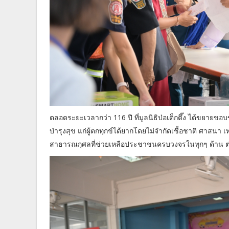
ตลอดระยะเวลากว่า 116 ปี ที่มูลนิธิป่อเต็กตึ๊ง ได้ขยายข
บำรุงสุข แก่ผู้ตกทุกข์ได้ยากโดยไม่จำกัดเชื้อชาติ ศาสนา เ
สาธารณกุศลที่ช่วยเหลือประชาชนครบวงจรในทุกๆ ด้าน ต่อไป ด