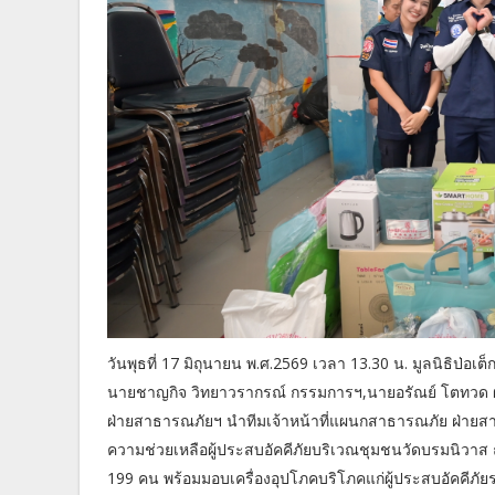
วันพุธที่ 17 มิถุนายน พ.ศ.2569 เวลา 13.30 น. มูลนิธิป่
นายชาญกิจ วิทยาวรากรณ์ กรรมการฯ,นายอรัณย์ โตทวด ผู
ฝ่ายสาธารณภัยฯ นำทีมเจ้าหน้าที่แผนกสาธารณภัย ฝ่ายสา
ความช่วยเหลือผู้ประสบอัคคีภัยบริเวณชุมชนวัดบรมนิวา
199 คน พร้อมมอบเครื่องอุปโภคบริโภคแก่ผู้ประสบอัคคีภั