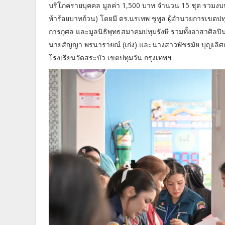
บริโภครายบุคคล มูลค่า 1,500 บาท จำนวน 15 ชุด รวมงบป
ห้าร้อยบาทถ้วน) โดยมี ดร.นรเทพ ชูพูล ผู้อำนวยการเขตปทุ
การกุศล และมูลนิธิพุทธสมาคมปทุมรังษี รวมทั้งอาสาศิลปิน
นายสัญญา พรนารายณ์ (เก่ง) และนางสาวพัชรมัย บุญเลิศกุ
โรงเรียนวัดสระบัว เขตปทุมวัน กรุงเทพฯ