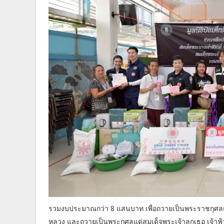
รวมงบประมาณกว่า 8 แสนบาท เพื่อถวายเป็นพระราชกุศลแด
หลวง และถวายเป็นพระกุศลแด่สมเด็จพระเจ้าลูกเธอ เจ้าฟ้