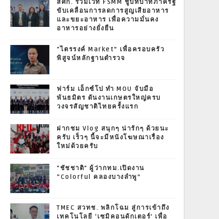
สศก. ร่วมเวที FSMM ชูบทบาทภาครัฐ
ขับเคลื่อนการลดการสูญเสียอาหาร
และขยะอาหาร เพื่อความมั่นคง
อาหารอย่างยั่งยืน
"ไตรรงค์ Market” เพื่อครอบครัว
พิสูจน์หลักฐานตำรวจ
ฟาร์ม เอ็กซ์โป ทำ MOU จับมือ
พันธมิตร ดันงานเกษตรใหญ่ครบ
วงจรสัญชาติไทยครั้งแรก
ฝากชม Vlog สนุกๆ น่ารักๆ ด้วยนะ
ครับ เร็วๆ นี้จะมีหนังโฆษณาเรื่อง
ใหม่ด้วยครับ
"ชัชชาติ" ผู้ว่ากทม.เปิดงาน
“Colorful คลองบางลำพู”
TMEC สวทช. พลิกโฉม สู่การเข้าถึง
เทคโนโลยี ‘เซมิคอนดักเตอร์’ เพื่อ