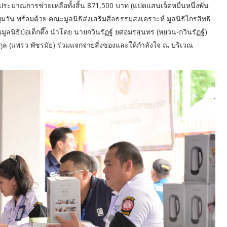
ระมาณการช่วยเหลือทั้งสิ้น 871,500 บาท (แปดแสนเจ็ดหมื่นหนึ่งพัน
มวัน พร้อมด้วย คณะมูลนิธิส่งเสริมศีลธรรมสงเคราะห์ มูลนิธิไกรสิทธิ
มูลนิธิป่อเต็กตึ๊ง นำโดย นายกวินรัฏฐ์ ยศอมรสุนทร (หยวน-กวินรัฏฐ์)
ล (แพรว พัชรมัย) ร่วมแจกจ่ายสิ่งของและให้กำลังใจ ณ บริเวณ