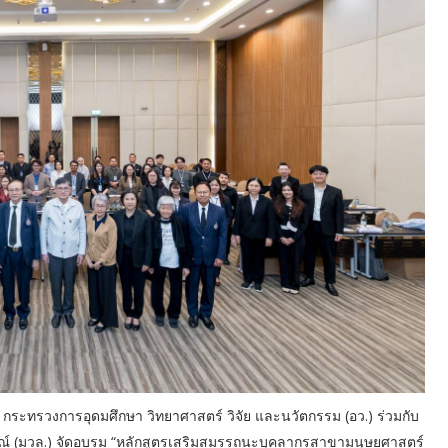
ช.) กระทรวงการอุดมศึกษา วิทยาศาสตร์ วิจัย และนวัตกรรม (อว.) ร่วมกับ
ษณ์ (มวล.) จัดอบรม “หลักสูตรเสริมสมรรถนะบุคลากรสาขามนุษยศาสตร์