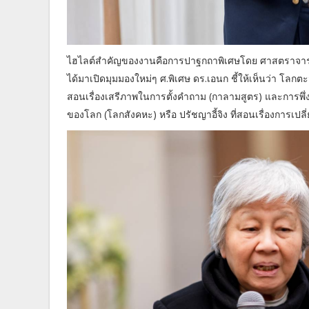
ไฮไลต์สำคัญของงานคือการปาฐกถาพิเศษโดย ศาสตราจารย์พิ
ได้มาเปิดมุมมองใหม่ๆ ศ.พิเศษ ดร.เอนก ชี้ให้เห็นว่า โลกต
สอนเรื่องเสรีภาพในการตั้งคำถาม (กาลามสูตร) และการพึ
ของโลก (โลกสังคหะ) หรือ ปรัชญาอี้จิง ที่สอนเรื่องการเปลี