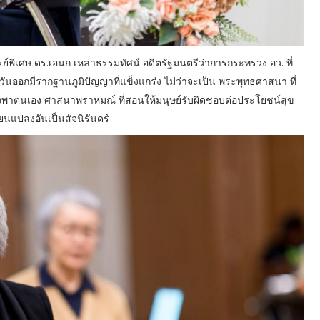
เศษ ดร.เอนก เหล่าธรรมทัศน์ อดีตรัฐมนตรีว่าการกระทรวง อว. ที่
ะวันออกมีรากฐานภูมิปัญญาที่แข็งแกร่ง ไม่ว่าจะเป็น พระพุทธศาสนา ที่
่งพาตนเอง ศาสนาพราหมณ์ ที่สอนให้มนุษย์รับผิดชอบต่อประโยชน์สุข
่ยนแปลงอันเป็นสัจนิรันดร์