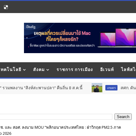
 เทคโนโลยี
สังคม
ราชการ การเมือง
อีเวนท์
ไลฟ์สไ
งห์สะพานปลา” คืนถิ่น 8 ส.ค.นี้
สศก. ดันโมเดล ASP จับค
เกษตร
นช. และ สอศ. ลงนาม MOU “พลิกอนาคประเทศไทย : ฝ่าวิกฤต PM2.5 ภาค
po 2026