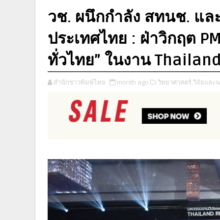
วช. ผนึกกำลัง สทนช. แ
ประเทศไทย : ฝ่าวิกฤต PM
ทั่วไทย” ในงาน Thaila
สำนักข่าวพิมพ์ไทย
month ago
วิทยาศาสตร์ วิจัยและ