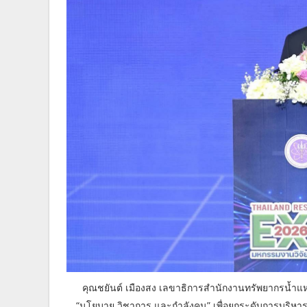
คุณชยันต์ เมืองสง เลขาธิการสำนักงานทรัพยากรน้ำแห่
“นโยบาย วิชาการ และกำลังคน” เพื่อยกระดับการบริหา