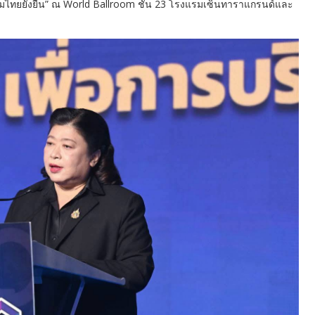
คมไทยยั่งยืน” ณ World Ballroom ชั้น 23 โรงแรมเซ็นทาราแกรนด์และ