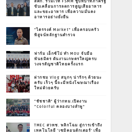
สศก. ร่วมเวที FSMM ชูบทบาทภาครัฐ
ขับเคลื่อนการลดการสูญเสียอาหาร
และขยะอาหาร เพื่อความมั่นคง
อาหารอย่างยั่งยืน
"ไตรรงค์ Market” เพื่อครอบครัว
พิสูจน์หลักฐานตำรวจ
ฟาร์ม เอ็กซ์โป ทำ MOU จับมือ
พันธมิตร ดันงานเกษตรใหญ่ครบ
วงจรสัญชาติไทยครั้งแรก
ฝากชม Vlog สนุกๆ น่ารักๆ ด้วยนะ
ครับ เร็วๆ นี้จะมีหนังโฆษณาเรื่อง
ใหม่ด้วยครับ
"ชัชชาติ" ผู้ว่ากทม.เปิดงาน
“Colorful คลองบางลำพู”
TMEC สวทช. พลิกโฉม สู่การเข้าถึง
เทคโนโลยี ‘เซมิคอนดักเตอร์’ เพื่อ