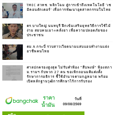
TMEC สวทช. พลิกโฉม สู่การเข้าถึงเทคโนโลยี ‘เซ
มิคอนดักเตอร์’ เพื่อการพัฒนาอุตสาหกรรมในไทย
ตร.บางใหญ่ นนทบุรี ฝึกเข้มเสริมยุทธวิธีการใช้ไม้
ง่าม สยบคนเมา+คลั่งยา เพื่อความปลอดภัยของ
ประชาชน
ตม.จ.กระบี่ รวบสาวเวียดนามแสบแอบทำงานแย่ง
อาชีพคนไทย
ศาลปกครองสูงสุด ไม่รับคำฟ้อง “สืบพงษ์” ฟ้องสภา
ม.รามฯ กับพวก 27 คน ขอเพิกถอนมติแต่งตั้ง
รักษาการอธิการ ชี้ใช้อำนาจตามกฎหมาย พร้อม
เปิดหลักฐานวุฒิการศึกษาไร้การรับรอง