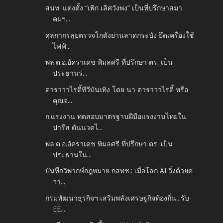
สนท. แต่งตั้ง “เพิก เลิศวังพง” เป็นที่ปรึกษาสมา
คมฯ...
ศุลกากรลุยตรวจโกดังย่านลาดกระบัง ยึดเครื่องใช้
ไฟฟ้...
พล.ต.อ.อัคราเดช พิมลศรี ที่ปรึกษา ตร. เป็น
ประธานร่...
ดาราวาไรตี้ทีวีบันเทิง โดย นา ดาราวาไรตี้ หรือ
คุณจ...
ก.แรงงาน ทดสอบมาตรฐานฝีมือแรงงานไทยใน
ปารีส ดันนวดไ...
พล.ต.อ.อัคราเดช พิมลศรี ที่ปรึกษา ตร. เป็น
ประธานใน...
บันทึกวิพากษ์กฎหมาย กสทช.: เมื่อโลก AI วิ่งด้วยค
วา...
กรมพัฒนาธุรกิจฯ เสริมพลังเศรษฐกิจท้องถิ่น...รับ
EE...