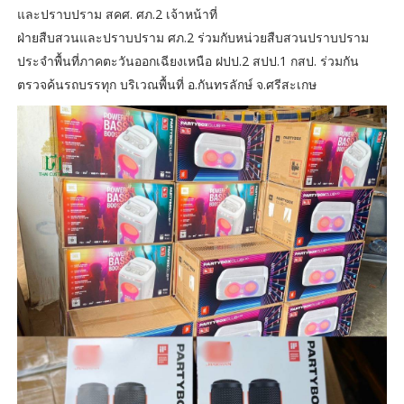
และปราบปราม สคศ. ศภ.2 เจ้าหน้าที่
ฝ่ายสืบสวนและปราบปราม ศภ.2 ร่วมกับหน่วยสืบสวนปราบปราม
ประจำพื้นที่ภาคตะวันออกเฉียงเหนือ ฝปป.2 สปป.1 กสป. ร่วมกัน
ตรวจค้นรถบรรทุก บริเวณพื้นที่ อ.กันทรลักษ์ จ.ศรีสะเกษ