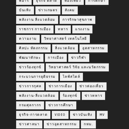
พีอาร์
ธุรกิจ ตลาด
ท่องเที่ยว
การศึกษา
บันเทิง
ข่าวเกษตร
สังคม
พลังงาน สิ่งแวดล้อม
การรักษาสุขภาพ
ราชการ การเมือง
ทหาร
แรงงาน
ความงาม
วิทยาศาสตร์ เทคโนโลยี
ศิลปะ หัตถกรรม
สิ่งแวดล้อม
อุตสาหกรรม
พัฒนาทักษะ
การเมือง
ข่าวกีฬา
ข่าวร้องทุกข์
วิทยาศาสตร์ วิจัย และนวัตกรรม
กระบวนการยุติธรรม
ไลฟ์สไตล์
ข่าวการกุศล
ข่าวการเมือง
ข่าวท่องเที่ยว
พลังงาน-สิ่งแวดล้อม
ร้องทุกข์
ข่าวทหาร
กรมศุลกากร
ข่าวการศึกษา
ธุรกิจ-การตลาด
VIDEO
ข่าวบันเทิง
MV
ข่าวศาลนา
ข่าวอุตสาหกรรม
กทม.