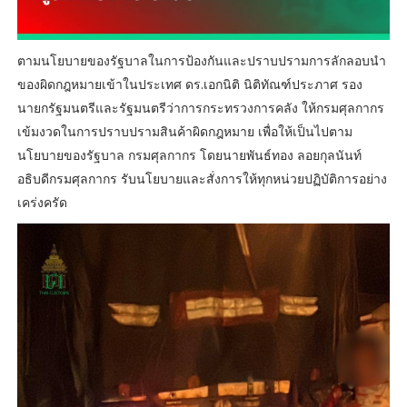
ตามนโยบายของรัฐบาลในการป้องกันและปราบปรามการลักลอบนำ
ของผิดกฎหมายเข้าในประเทศ ดร.เอกนิติ นิติทัณฑ์ประภาศ รอง
นายกรัฐมนตรีและรัฐมนตรีว่าการกระทรวงการคลัง ให้กรมศุลกากร
เข้มงวดในการปราบปรามสินค้าผิดกฎหมาย เพื่อให้เป็นไปตาม
นโยบายของรัฐบาล กรมศุลกากร โดยนายพันธ์ทอง ลอยกุลนันท์
อธิบดีกรมศุลกากร รับนโยบายและสั่งการให้ทุกหน่วยปฏิบัติการอย่าง
เคร่งครัด