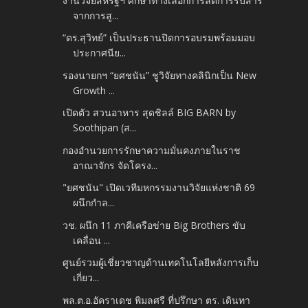
งานวิจัยสหรัฐฯ ศึกษาทางเลือกการลดการรับสาร
จากการสู...
“ดร.สุวิทย์” เป็นประธานปิดการอบรมพร้อมมอบ
ประกาศนีย...
รองนายกฯ “ยศชนัน” ชูวิจัยทางคลินิกเป็น New
Growth ...
เปิดตัว สวนอาหาร สุดชิลล์ BIG BARN by
Soothipan (ส...
กองอำนวยการรักษาความมั่นคงภายในราช
อาณาจักร จัดโครง...
"ยศชนัน" เปิดเวทีมหกรรมงานวิจัยแห่งชาติ 69
ผนึกกำล...
วช. ผนึก 11 ภาคีเครือข่าย Big Brothers ขับ
เคลื่อน ...
ศูนย์รวมผู้เชี่ยวชาญด้านเทคโนโลยีหลังการเก็บ
เกี่ยว...
พล.ต.อ.อัคราเดช พิมลศรี ที่ปรึกษา ตร. เดินทา