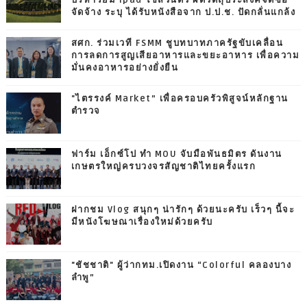
บริหารยืม ipad ใช้ส่วนตัว ผิดวัตถุประสงค์จัดซื้อ
จัดจ้าง ระบุ ได้รับหนังสือจาก ป.ป.ช. ปัดกลั่นแกล้ง
สศก. ร่วมเวที FSMM ชูบทบาทภาครัฐขับเคลื่อน
การลดการสูญเสียอาหารและขยะอาหาร เพื่อความ
มั่นคงอาหารอย่างยั่งยืน
"ไตรรงค์ Market” เพื่อครอบครัวพิสูจน์หลักฐาน
ตำรวจ
ฟาร์ม เอ็กซ์โป ทำ MOU จับมือพันธมิตร ดันงาน
เกษตรใหญ่ครบวงจรสัญชาติไทยครั้งแรก
ฝากชม Vlog สนุกๆ น่ารักๆ ด้วยนะครับ เร็วๆ นี้จะ
มีหนังโฆษณาเรื่องใหม่ด้วยครับ
"ชัชชาติ" ผู้ว่ากทม.เปิดงาน “Colorful คลองบาง
ลำพู”