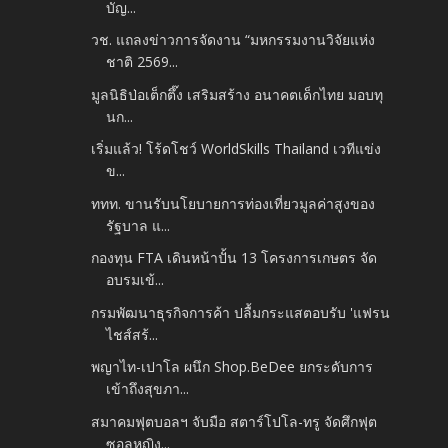
บัญ...
วช. แถลงข่าวการจัดงาน “มหกรรมงานวิจัยแห่ง
ชาติ 2569...
มูลนิธิป่อเต็กตึ๊ง เสริมสร้าง อนาคตเด็กไทย มอบทุ
นก...
เริ่มแล้ว! โร้ดโชว์ WorldSkills Thailand เวทีแข่ง
ข...
ททท. ขานรับนโยบายการท่องเที่ยวมูลค่าสูงของ
รัฐบาล แ...
กองทุน FTA เดินหน้าปั้น 13 โครงการเกษตร จัด
อบรมเข้...
กรมพัฒนาธุรกิจการค้า ปลื้มกระแสตอบรับ 'แฟรน
ไชส์สร้...
พญาไท-เปาโล ผนึก Shop.BeDee ยกระดับการ
เข้าถึงสุขภา...
สมาคมฟุตบอลฯ จับมือ สตาร์โปโล-ทรู จัดศึกฟุต
ซอลหญิง...