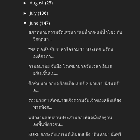
August
(25)
►
July
(136)
►
June
(147)
▼
สภาทนายความจัดเสวนา “แม่น้ำกก-แม่น้ำโขง กับ
วิกฤตสา...
“พล.ต.อ.ธัชชัยฯ” หารือร่วม 11 ประเทศ พร้อม
องค์กรภา...
กรมอนามัย จับมือ โรงพยาบาลวันเวลา อินเต
อร์เนชั่นแน...
ศึกชิง นายกอบจ.ร้อยเอ็ด เบอร์ 2 มาแรง 'นิรันดร์'
ล...
รองนายกฯ ส่งทนายแจ้งความจับเจ้าของคลิปเสียง
พาดพิงส...
พนักงานสอบสวนประสานกองพิสูจน์หลักฐาน
ลงพื้นที่ตรวจห...
SURE ยกระดับแบรนด์เต็มสูบ! ดึง "ต้นหอม" นั่งพรี