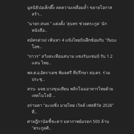
มูลนิธิป่อเต็กตึ๊ง ลดความเหลื่อมล้ำ ขยายโอกาส
สร้า...
"นายก สนท." แต่งตั้ง 'สุนทร ช่วยตระกูล' นัก
หนังสือ...
สมัครด่วน! เฟ้นหา 4 แข้งไทยบินฝึกซ้อมกับ "กัมบะ
โอซ...
"ถาวร" สวิงสะเทือนสนาม แซงรับแชมป์ รับ 1.2
แสน ไทย...
พล.ต.อ.อัคราเดช พิมลศรี ที่ปรึกษา สอ.ตร. ร่วม
ประชุ...
สรบ- มจธ.บางขุนเทียน พลิกโฉมอาหารไทยด้วย
เทคโนโลยี ...
อร่ามตา “อะเมซิ่ง มวยไทย เวิลด์ เฟสติวัล 2026”
ที่...
ศาลฎีกานัดชี้ชะตา! มหากาพย์มรดก 500 ล้าน
"ตระกูลศิ...