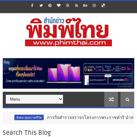
ภารกิจตำรวจจราจรโครงการพระราชดำริ นำส่งอวัยวะหัวใจ ดวงที
-คุณภาพชีวิต
Search This Blog