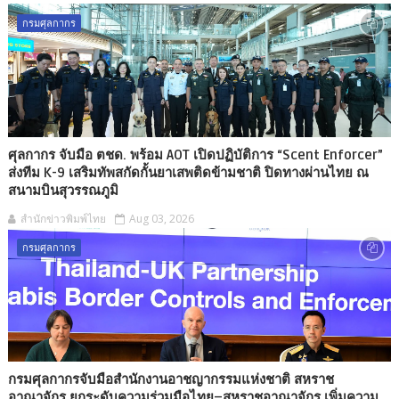
กรมศุลกากร
ศุลกากร จับมือ ตชด. พร้อม AOT เปิดปฏิบัติการ “Scent Enforcer”
ส่งทีม K-9 เสริมทัพสกัดกั้นยาเสพติดข้ามชาติ ปิดทางผ่านไทย ณ
สนามบินสุวรรณภูมิ
สำนักข่าวพิมพ์ไทย
Aug 03, 2026
กรมศุลกากร
กรมศุลกากรจับมือสำนักงานอาชญากรรมแห่งชาติ สหราช
อาณาจักร ยกระดับความร่วมมือไทย–สหราชอาณาจักร เพิ่มความ