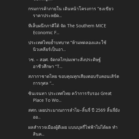
กรมการค้าภายใน เดินหน้าโครงการ “ธงเขียว
ราคาประหยัด...
ทีเส็บผนึกภาคีใต้ จัด The Southern MICE
Economic F...
ประเทศไทยย้ำบทบาท “ห้ามทดลองและใช้
นิวเคลียร์เป็นอา...
วช. – สอศ. จัดกลไกบ่มเพาะสิ่งประดิษฐ์
อาชีวศึกษา “T...
สภากาชาดไทย ขอบคุณทุกเสียงตอบรับคอนเสิร์ต
การกุศล “...
ซินเจนทา ประเทศไทย คว้าการรับรอง Great
Place To Wo...
สศก. เผยประมาณการลำไย–ลิ้นจี่ ปี 2569 ลิ้นจี่ยัง
ออ...
ผลสำรวจเมืองผู้ดีเผย แบนบุหรี่ไฟฟ้าไม่ได้ผล ทำ
สินค...