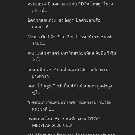
ครบรอบ 4 ปี สคส. ยกระดับ PDPA ไทยสู่ “โครง
สร้างพื้...
ปิดฉากสุดแกร่ง! ‘สว.อังกูร‘ ปิดค่ายลูกเสือ
สสสส.16...
Nexus Golf จัด ‘Elite Golf Lesson’ เยาวชนเข้า
ร่วมค...
คณะเภสัชศาสตร์ มหาวิทยาลัยมหิดล จับมือ วี-วิน
ไบโอ...
กยท. ผนึก วช. ขับเคลื่อนงานวิจัย - นวัตกรรม
ยางพารา...
สศก. ใช้ Agri-Tech ปั้น 4 สินค้าเกษตรมูลค่าสูง
ชูโ...
“ยศชนัน” เยี่ยมชมนิทรรศการมหกรรมงานวิจัย
แห่งชาติ 2...
กรมหม่อนไหมเชิญชวนเที่ยวงาน OTOP
MIDYEAR 2026 ชมเส...