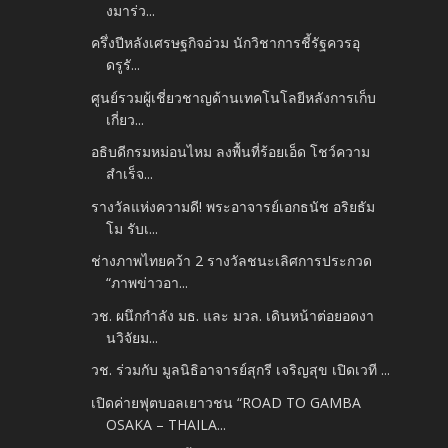
งมาร่ว...
ครึ่งปีหลังเศรษฐกิจอ่วม นักวิชาการชี้รัฐควรอุ
ดรูรั...
ศูนย์รวมผู้เชี่ยวชาญด้านเทคโนโลยีหลังการเก็บ
เกี่ยว...
อธิบดีกรมหม่อนไหม ลงพื้นที่ร้อยเอ็ด โชว์ความ
สำเร็จ...
รางวัลแห่งความดี! พระอาจารย์เอกธนัช อริยธัม
โม รับเ...
ช่างภาพไทยคว้า 2 รางวัลชนะเลิศการประกวด
“ภาพข่าวอา...
วช. ผนึกกำลัง มธ. และ มวล. เดินหน้าต่อยอดงา
นวิจัยม...
วช. ร่วมกับ มูลนิธิอาจารย์สุกรี เจริญสุข เปิดเวที ...
เปิดค่ายฟุตบอลเยาวชน “ROAD TO GAMBA
OSAKA – THAILA...