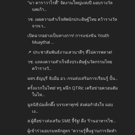
“นา ดาราวาไรตี้” จัดงานใหญ่แห่งปี มอบรางวัล
นพเก้า...
วช. เผยความสำเร็จทัพนักประดิษฐ์ไทย คว้ารางวัล
จากเว...
เปิดฉากอย่างเป็นทางการ! การแข่งขัน Youth
Muaythai ...
📌 ประชาสัมพันธ์งานเสวนาดีๆ ที่ไม่ควรพลาด!
วช. แถลงความสำเร็จสิ่งประดิษฐ์นวัตกรรมไทย
คว้ารางวั...
มทร.ธัญบุรี จับมือ อว.-กรมส่งเสริมการเรียนรู้ ปั้น...
ครั้งแรกในไทย! ทรู ผนึก QTRic เครือข่ายควอนตัม
ในไท...
มูลนิธิป่อเต็กตึ๊ง บรรเทาทุกข์ ส่งต่อกำลังใจ มอบ
เง...
ส.ผู้สื่อข่าวส่งเสริม SME จี้รัฐ! ดึง ‘ร้านอาหารไซ...
ผู้เข้าร่วมอบรมหลักสูตร “ความรู้พื้นฐานการจัดทำ