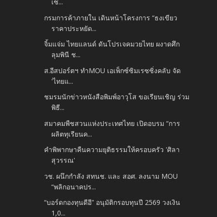
เซ็...
กรมการค้าภายใน เดินหน้าโครงการ “ธงเขียว
ราคาประหยัด...
จิ้มแจ่ม ไทยแลนด์ ดันโปรเจคมวยไทย ผงาดศึก
ลุมพินี ช...
ส.อีสปอร์ตฯ ทำMOU เอเพ็กซ์ซิมเรซซิ่งคลับ จัด
'ไทยแ...
ชมรมนักข่าวหนังสือพิมพ์อาวุโส ขอเรียนเชิญ ร่วม
พิธี...
สมาคมพืชสวนแห่งประเทศไทย เปิดอบรม “การ
ผลิตทุเรียนค...
คำพิพากษาคืนความยุติธรรมให้ครอบครัว 'ศิลา
สุวรรณ'
วช. ผนึกกำลัง สทนช. และ สอศ. ลงนาม MOU
“พลิกอนาคปร...
“บอร์ดกองทุนดีอี” อนุมัติกรอบทุนปี 2569 วงเงิน
1,0...