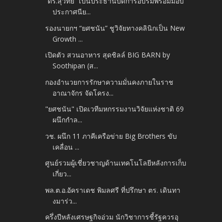
“ดร.สุวิทย์” เป็นประธานปิดการอบรมพร้อมมอบ
ประกาศนีย...
รองนายกฯ “ยศชนัน” ชูวิจัยทางคลินิกเป็น New
Growth ...
เปิดตัว สวนอาหาร สุดชิลล์ BIG BARN by
Soothipan (ส...
กองอำนวยการรักษาความมั่นคงภายในราช
อาณาจักร จัดโครง...
"ยศชนัน" เปิดเวทีมหกรรมงานวิจัยแห่งชาติ 69
ผนึกกำล...
วช. ผนึก 11 ภาคีเครือข่าย Big Brothers ขับ
เคลื่อน ...
ศูนย์รวมผู้เชี่ยวชาญด้านเทคโนโลยีหลังการเก็บ
เกี่ยว...
พล.ต.อ.อัคราเดช พิมลศรี ที่ปรึกษา ตร. เดินทา
งมาร่ว...
ครึ่งปีหลังเศรษฐกิจอ่วม นักวิชาการชี้รัฐควรอุ