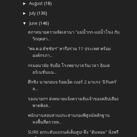
August
(18)
►
July
(136)
►
June
(146)
▼
สภาทนายความจัดเสวนา “แม่น้ำกก-แม่น้ำโขง กับ
วิกฤตสา...
“พล.ต.อ.ธัชชัยฯ” หารือร่วม 11 ประเทศ พร้อม
องค์กรภา...
กรมอนามัย จับมือ โรงพยาบาลวันเวลา อินเต
อร์เนชั่นแน...
ศึกชิง นายกอบจ.ร้อยเอ็ด เบอร์ 2 มาแรง 'นิรันดร์'
ล...
รองนายกฯ ส่งทนายแจ้งความจับเจ้าของคลิปเสียง
พาดพิงส...
พนักงานสอบสวนประสานกองพิสูจน์หลักฐาน
ลงพื้นที่ตรวจห...
SURE ยกระดับแบรนด์เต็มสูบ! ดึง "ต้นหอม" นั่งพรี