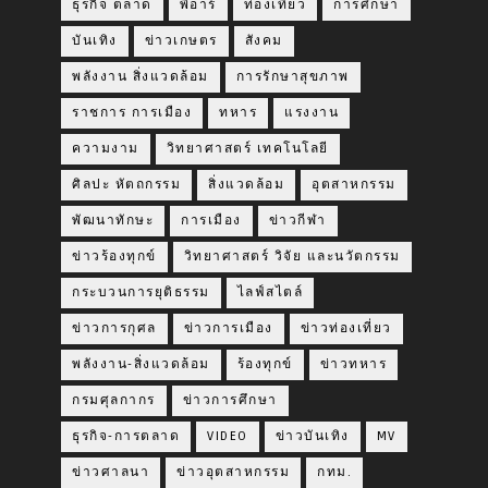
ธุรกิจ ตลาด
พีอาร์
ท่องเที่ยว
การศึกษา
บันเทิง
ข่าวเกษตร
สังคม
พลังงาน สิ่งแวดล้อม
การรักษาสุขภาพ
ราชการ การเมือง
ทหาร
แรงงาน
ความงาม
วิทยาศาสตร์ เทคโนโลยี
ศิลปะ หัตถกรรม
สิ่งแวดล้อม
อุตสาหกรรม
พัฒนาทักษะ
การเมือง
ข่าวกีฬา
ข่าวร้องทุกข์
วิทยาศาสตร์ วิจัย และนวัตกรรม
กระบวนการยุติธรรม
ไลฟ์สไตล์
ข่าวการกุศล
ข่าวการเมือง
ข่าวท่องเที่ยว
พลังงาน-สิ่งแวดล้อม
ร้องทุกข์
ข่าวทหาร
กรมศุลกากร
ข่าวการศึกษา
ธุรกิจ-การตลาด
VIDEO
ข่าวบันเทิง
MV
ข่าวศาลนา
ข่าวอุตสาหกรรม
กทม.