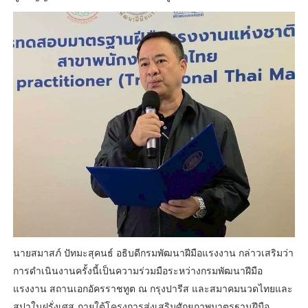
นายสมาสภ์ ปัทมะสุคนธ์ อธิบดีกรมพัฒนาฝีมือแรงงาน กล่าวเสริมว่า
การดำเนินงานครั้งนี้เป็นความร่วมมือระหว่างกรมพัฒนาฝีมือ
แรงงาน สถานเอกอัครราชทูต ณ กรุงปารีส และสมาคมนวดไทยและ
สปาในฝรั่งเศส ภายใต้โครงการส่งเสริมศักยภาพมาตรฐานฝีมือ