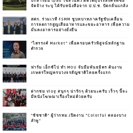
บริหารยืม ipad ใช้ส่วนตัว ผิดวัตถุประสงค์จัดซื้อ
จัดจ้าง ระบุ ได้รับหนังสือจาก ป.ป.ช. ปัดกลั่นแกล้ง
สศก. ร่วมเวที FSMM ชูบทบาทภาครัฐขับเคลื่อน
การลดการสูญเสียอาหารและขยะอาหาร เพื่อความ
มั่นคงอาหารอย่างยั่งยืน
"ไตรรงค์ Market” เพื่อครอบครัวพิสูจน์หลักฐาน
ตำรวจ
ฟาร์ม เอ็กซ์โป ทำ MOU จับมือพันธมิตร ดันงาน
เกษตรใหญ่ครบวงจรสัญชาติไทยครั้งแรก
ฝากชม Vlog สนุกๆ น่ารักๆ ด้วยนะครับ เร็วๆ นี้จะ
มีหนังโฆษณาเรื่องใหม่ด้วยครับ
"ชัชชาติ" ผู้ว่ากทม.เปิดงาน “Colorful คลองบาง
ลำพู”