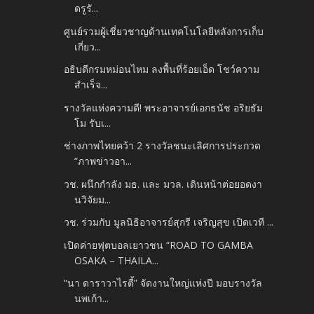
ดรูรั...
ศูนย์รวมผู้เชี่ยวชาญด้านเทคโนโลยีหลังการเก็บ
เกี่ยว...
อธิบดีกรมหม่อนไหม ลงพื้นที่ร้อยเอ็ด โชว์ความ
สำเร็จ...
รางวัลแห่งความดี! พระอาจารย์เอกธนัช อริยธัม
โม รับเ...
ช่างภาพไทยคว้า 2 รางวัลชนะเลิศการประกวด
“ภาพข่าวอา...
วช. ผนึกกำลัง มธ. และ มวล. เดินหน้าต่อยอดงา
นวิจัยม...
วช. ร่วมกับ มูลนิธิอาจารย์สุกรี เจริญสุข เปิดเวที ...
เปิดค่ายฟุตบอลเยาวชน “ROAD TO GAMBA
OSAKA – THAILA...
“นา ดาราวาไรตี้” จัดงานใหญ่แห่งปี มอบรางวัล
นพเก้า...