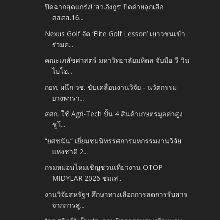
ปิดฉากสุดแกร่ง! ‘สว.อังกูร‘ ปิดค่ายลูกเสือ
สสสส.16...
Nexus Golf จัด ‘Elite Golf Lesson’ เยาวชนเข้า
ร่วมค...
คณะเภสัชศาสตร์ มหาวิทยาลัยมหิดล จับมือ วี-วิน
ไบโอ...
กยท. ผนึก วช. ขับเคลื่อนงานวิจัย - นวัตกรรม
ยางพารา...
สศก. ใช้ Agri-Tech ปั้น 4 สินค้าเกษตรมูลค่าสูง
ชูโ...
“ยศชนัน” เยี่ยมชมนิทรรศการมหกรรมงานวิจัย
แห่งชาติ 2...
กรมหม่อนไหมเชิญชวนเที่ยวงาน OTOP
MIDYEAR 2026 ชมเส...
งานวิจัยสหรัฐฯ ศึกษาทางเลือกการลดการรับสาร
จากการสู...