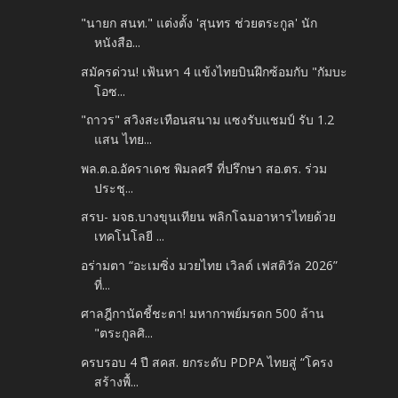
"นายก สนท." แต่งตั้ง 'สุนทร ช่วยตระกูล' นัก
หนังสือ...
สมัครด่วน! เฟ้นหา 4 แข้งไทยบินฝึกซ้อมกับ "กัมบะ
โอซ...
"ถาวร" สวิงสะเทือนสนาม แซงรับแชมป์ รับ 1.2
แสน ไทย...
พล.ต.อ.อัคราเดช พิมลศรี ที่ปรึกษา สอ.ตร. ร่วม
ประชุ...
สรบ- มจธ.บางขุนเทียน พลิกโฉมอาหารไทยด้วย
เทคโนโลยี ...
อร่ามตา “อะเมซิ่ง มวยไทย เวิลด์ เฟสติวัล 2026”
ที่...
ศาลฎีกานัดชี้ชะตา! มหากาพย์มรดก 500 ล้าน
"ตระกูลศิ...
ครบรอบ 4 ปี สคส. ยกระดับ PDPA ไทยสู่ “โครง
สร้างพื้...