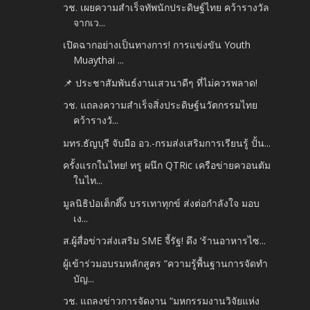
วช. เผยความสำเร็จทัพนักประดิษฐ์ไทย คว้ารางวัล
จากเว...
เปิดฉากอย่างเป็นทางการ! การแข่งขัน Youth
Muaythai ...
📌 ประชาสัมพันธ์งานเสวนาดีๆ ที่ไม่ควรพลาด!
วช. แถลงความสำเร็จสิ่งประดิษฐ์นวัตกรรมไทย
คว้ารางวั...
มทร.ธัญบุรี จับมือ อว.-กรมส่งเสริมการเรียนรู้ ปั้น...
ครั้งแรกในไทย! ทรู ผนึก QTRic เครือข่ายควอนตัม
ในไท...
มูลนิธิป่อเต็กตึ๊ง บรรเทาทุกข์ ส่งต่อกำลังใจ มอบ
เง...
ส.ผู้สื่อข่าวส่งเสริม SME จี้รัฐ! ดึง ‘ร้านอาหารไซ...
ผู้เข้าร่วมอบรมหลักสูตร “ความรู้พื้นฐานการจัดทำ
บัญ...
วช. แถลงข่าวการจัดงาน “มหกรรมงานวิจัยแห่ง