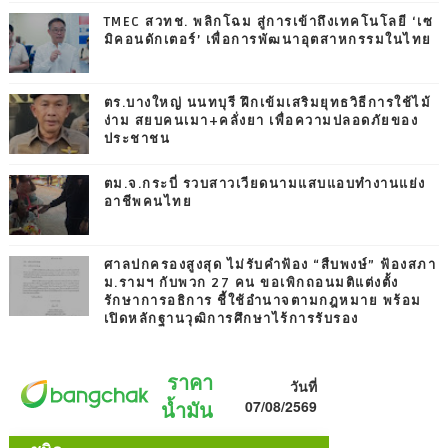
TMEC สวทช. พลิกโฉม สู่การเข้าถึงเทคโนโลยี ‘เซ
มิคอนดักเตอร์’ เพื่อการพัฒนาอุตสาหกรรมในไทย
ตร.บางใหญ่ นนทบุรี ฝึกเข้มเสริมยุทธวิธีการใช้ไม้
ง่าม สยบคนเมา+คลั่งยา เพื่อความปลอดภัยของ
ประชาชน
ตม.จ.กระบี่ รวบสาวเวียดนามแสบแอบทำงานแย่ง
อาชีพคนไทย
ศาลปกครองสูงสุด ไม่รับคำฟ้อง “สืบพงษ์” ฟ้องสภา
ม.รามฯ กับพวก 27 คน ขอเพิกถอนมติแต่งตั้ง
รักษาการอธิการ ชี้ใช้อำนาจตามกฎหมาย พร้อม
เปิดหลักฐานวุฒิการศึกษาไร้การรับรอง