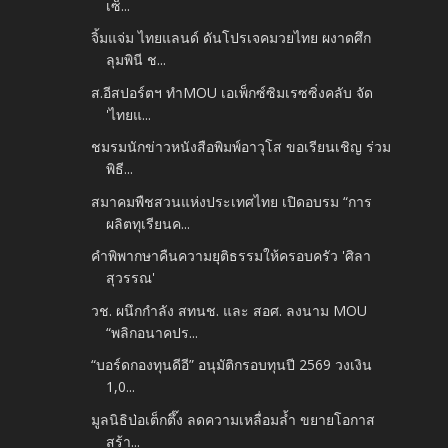
เซ็...
จิ้มแจ่ม ไทยแลนด์ ดันโปรเจคมวยไทย ผงาดศึก
ลุมพินี ช...
ส.อีสปอร์ตฯ ทำMOU เอเพ็กซ์ซิมเรซซิ่งคลับ จัด
'ไทยแ...
ชมรมนักข่าวหนังสือพิมพ์อาวุโส ขอเรียนเชิญ ร่วม
พิธี...
สมาคมพืชสวนแห่งประเทศไทย เปิดอบรม “การ
ผลิตทุเรียนค...
คำพิพากษาคืนความยุติธรรมให้ครอบครัว 'ศิลา
สุวรรณ'
วช. ผนึกกำลัง สทนช. และ สอศ. ลงนาม MOU
“พลิกอนาคปร...
“บอร์ดกองทุนดีอี” อนุมัติกรอบทุนปี 2569 วงเงิน
1,0...
มูลนิธิป่อเต็กตึ๊ง ลดความเหลื่อมล้ำ ขยายโอกาส
สร้า...