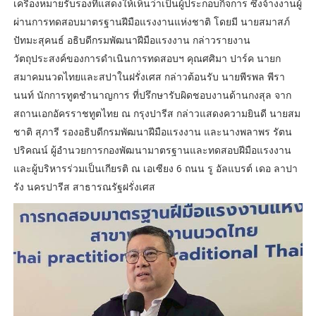
เครื่องหมายรับรองที่แสดงให้เห็นว่าเป็นผู้ประกอบกิจการ ซึ่งจ้างงานผู้
ผ่านการทดสอบมาตรฐานฝีมือแรงงานแห่งชาติ โดยมี นายสมาสภ์
ปัทมะสุคนธ์ อธิบดีกรมพัฒนาฝีมือแรงงาน กล่าวรายงาน
วัตถุประสงค์ของการดำเนินการทดสอบฯ คุณศศิมา ปาร์ค นายก
สมาคมนวดไทยและสปาในฝรั่งเศส กล่าวต้อนรับ นายพีรพล พีรา
นนท์ นักการทูตชำนาญการ ที่ปรึกษารับผิดชอบงานด้านกงสุล จาก
สถานเอกอัครราชทูตไทย ณ กรุงปารีส กล่าวแสดงความยินดี นายสม
ชาติ สุภารี รองอธิบดีกรมพัฒนาฝีมือแรงงาน และนางพลาพร รัตน
ปริคณน์ ผู้อำนวยการกองพัฒนามาตรฐานและทดสอบฝีมือแรงงาน
และผู้บริหารร่วมเป็นเกียรติ ณ เอเซียง 6 ถนน รู อัลแบรต์ เดอ ลาปา
รัง นครปารีส สาธารณรัฐฝรั่งเศส