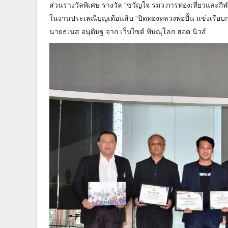
ส่วนรางวัลพิเศษ รางวัล “ขวัญใจ รมว.การท่องเที่ยวและกีฬ
ในงานประเพณีบุญเดือนสิบ “ปิดทองหลวงพ่อปั้น แข่งเรือบก ล
นายธเนส อนุดิษฐ จาก เว็บไซต์ พิษณุโลก ฮอต นิวส์