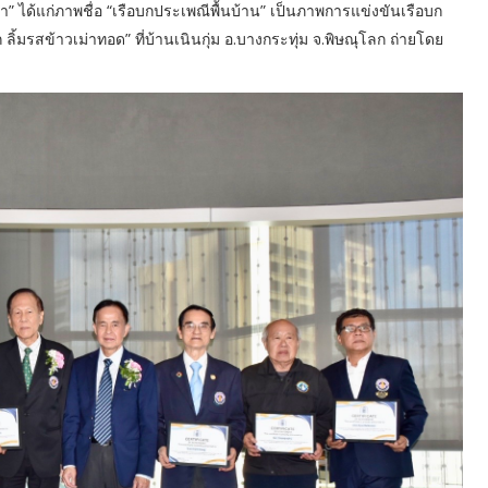
า” ได้แก่ภาพชื่อ “เรือบกประเพณีพื้นบ้าน” เป็นภาพการแข่งขันเรือบก
ิ้มรสข้าวเม่าทอด” ที่บ้านเนินกุ่ม อ.บางกระทุ่ม จ.พิษณุโลก ถ่ายโดย