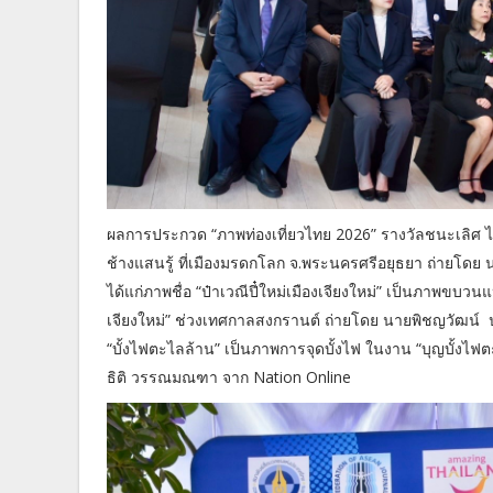
ผลการประกวด “ภาพท่องเที่ยวไทย 2026” รางวัลชนะเลิศ ได
ช้างแสนรู้ ที่เมืองมรดกโลก จ.พระนครศรีอยุธยา ถ่ายโดย 
ได้แก่ภาพชื่อ “ป๋าเวณีปี๋ใหม่เมืองเจียงใหม่” เป็นภาพขบวน
เจียงใหม่” ช่วงเทศกาลสงกรานต์ ถ่ายโดย นายพิชญวัฒน์ ปรุง
“บั้งไฟตะไลล้าน” เป็นภาพการจุดบั้งไฟ ในงาน “บุญบั้งไฟตะ
ธิติ วรรณมณฑา จาก Nation Online