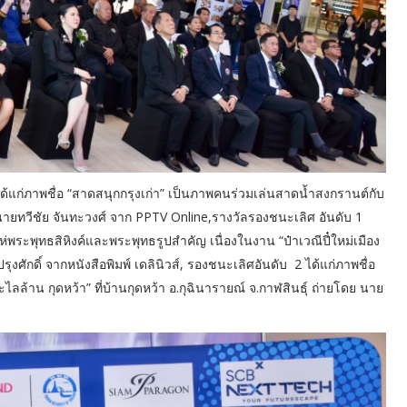
้แก่ภาพชื่อ “สาดสนุกกรุงเก่า” เป็นภาพคนร่วมเล่นสาดน้ำสงกรานต์กับ
นายทวีชัย จันทะวงศ์ จาก PPTV Online,รางวัลรองชนะเลิศ อันดับ 1
แห่พระพุทธสิหิงค์และพระพุทธรูปสำคัญ เนื่องในงาน “ป๋าเวณีปี๋ใหม่เมือง
ศักดิ์ จากหนังสือพิมพ์ เดลินิวส์, รองชนะเลิศอันดับ 2 ได้แก่ภาพชื่อ
ไลล้าน กุดหว้า” ที่บ้านกุดหว้า อ.กุฉินารายณ์ จ.กาฬสินธุ์ ถ่ายโดย นาย