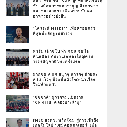
สศก. ร่วมเวที FSMM ชูบทบาทภาครัฐ
ขับเคลื่อนการลดการสูญเสียอาหาร
และขยะอาหาร เพื่อความมั่นคง
อาหารอย่างยั่งยืน
"ไตรรงค์ Market” เพื่อครอบครัว
พิสูจน์หลักฐานตำรวจ
ฟาร์ม เอ็กซ์โป ทำ MOU จับมือ
พันธมิตร ดันงานเกษตรใหญ่ครบ
วงจรสัญชาติไทยครั้งแรก
ฝากชม Vlog สนุกๆ น่ารักๆ ด้วยนะ
ครับ เร็วๆ นี้จะมีหนังโฆษณาเรื่อง
ใหม่ด้วยครับ
"ชัชชาติ" ผู้ว่ากทม.เปิดงาน
“Colorful คลองบางลำพู”
TMEC สวทช. พลิกโฉม สู่การเข้าถึง
เทคโนโลยี ‘เซมิคอนดักเตอร์’ เพื่อ