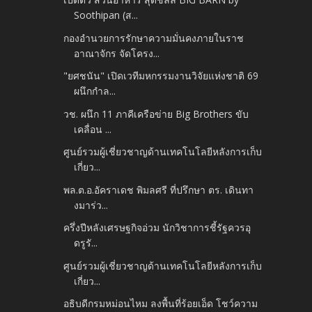
Soothipan (ส...
กองอำนวยการรักษาความมั่นคงภายในราช
อาณาจักร จัดโครง...
"ยศชนัน" เปิดเวทีมหกรรมงานวิจัยแห่งชาติ 69
ผนึกกำล...
วช. ผนึก 11 ภาคีเครือข่าย Big Brothers ขับ
เคลื่อน ...
ศูนย์รวมผู้เชี่ยวชาญด้านเทคโนโลยีหลังการเก็บ
เกี่ยว...
พล.ต.อ.อัคราเดช พิมลศรี ที่ปรึกษา ตร. เดินทา
งมาร่ว...
ครึ่งปีหลังเศรษฐกิจอ่วม นักวิชาการชี้รัฐควรอุ
ดรูรั...
ศูนย์รวมผู้เชี่ยวชาญด้านเทคโนโลยีหลังการเก็บ
เกี่ยว...
อธิบดีกรมหม่อนไหม ลงพื้นที่ร้อยเอ็ด โชว์ความ