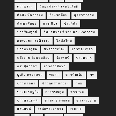
ความงาม
วิทยาศาสตร์ เทคโนโลยี
ศิลปะ หัตถกรรม
สิ่งแวดล้อม
อุตสาหกรรม
พัฒนาทักษะ
การเมือง
ข่าวกีฬา
ข่าวร้องทุกข์
วิทยาศาสตร์ วิจัย และนวัตกรรม
กระบวนการยุติธรรม
ไลฟ์สไตล์
ข่าวการกุศล
ข่าวการเมือง
ข่าวท่องเที่ยว
พลังงาน-สิ่งแวดล้อม
ร้องทุกข์
ข่าวทหาร
กรมศุลกากร
ข่าวการศึกษา
ธุรกิจ-การตลาด
VIDEO
ข่าวบันเทิง
MV
ข่าวศาลนา
ข่าวอุตสาหกรรม
กทม.
ข่าวเศรษฐกิจ
สาธารณสุข
ข่าวกทม.
ข่าวยานยนต์
ข่าวสาธารณสุข
ข่าวแรงงาน
ยานยนต์
สำนักพระราชวัง
PEOPLE