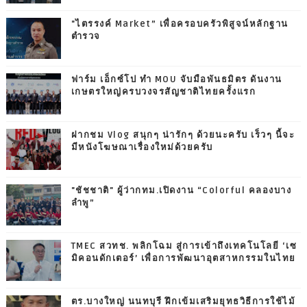
"ไตรรงค์ Market” เพื่อครอบครัวพิสูจน์หลักฐาน
ตำรวจ
ฟาร์ม เอ็กซ์โป ทำ MOU จับมือพันธมิตร ดันงาน
เกษตรใหญ่ครบวงจรสัญชาติไทยครั้งแรก
ฝากชม Vlog สนุกๆ น่ารักๆ ด้วยนะครับ เร็วๆ นี้จะ
มีหนังโฆษณาเรื่องใหม่ด้วยครับ
"ชัชชาติ" ผู้ว่ากทม.เปิดงาน “Colorful คลองบาง
ลำพู”
TMEC สวทช. พลิกโฉม สู่การเข้าถึงเทคโนโลยี ‘เซ
มิคอนดักเตอร์’ เพื่อการพัฒนาอุตสาหกรรมในไทย
ตร.บางใหญ่ นนทบุรี ฝึกเข้มเสริมยุทธวิธีการใช้ไม้