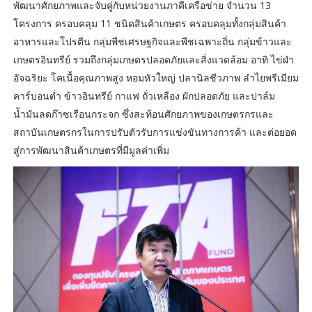
พัฒนาศักยภาพและจับคู่กับหน่วยงานภาคีเครือข่าย จำนวน 13
โครงการ ครอบคลุม 11 ชนิดสินค้าเกษตร ครอบคลุมทั้งกลุ่มสินค้า
อาหารและโปรตีน กลุ่มพืชเศรษฐกิจและพืชเฉพาะถิ่น กลุ่มข้าวและ
เกษตรอินทรีย์ รวมถึงกลุ่มเกษตรปลอดภัยและสิ่งแวดล้อม อาทิ ไข่ผำ
อัจฉริยะ โคเนื้อคุณภาพสูง หอมหัวใหญ่ ปลานิลชีวภาพ ลำไยพรีเมียม
คาร์บอนต่ำ ข้าวอินทรีย์ กาแฟ ถั่วเหลือง ผักปลอดภัย และปาล์ม
น้ำมันลดก๊าซเรือนกระจก ซึ่งสะท้อนศักยภาพของเกษตรกรและ
สถาบันเกษตรกรในการปรับตัวรับการแข่งขันทางการค้า และต่อยอด
สู่การพัฒนาสินค้าเกษตรที่มีมูลค่าเพิ่ม