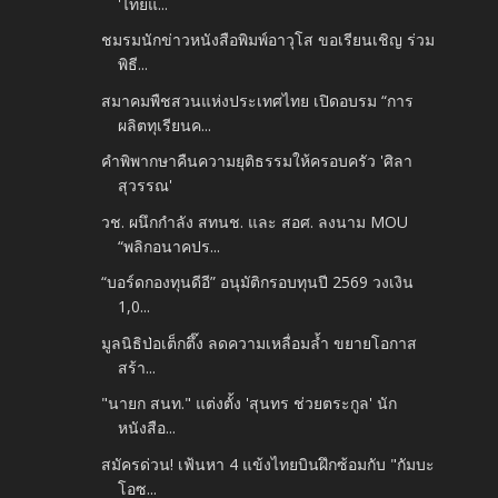
'ไทยแ...
ชมรมนักข่าวหนังสือพิมพ์อาวุโส ขอเรียนเชิญ ร่วม
พิธี...
สมาคมพืชสวนแห่งประเทศไทย เปิดอบรม “การ
ผลิตทุเรียนค...
คำพิพากษาคืนความยุติธรรมให้ครอบครัว 'ศิลา
สุวรรณ'
วช. ผนึกกำลัง สทนช. และ สอศ. ลงนาม MOU
“พลิกอนาคปร...
“บอร์ดกองทุนดีอี” อนุมัติกรอบทุนปี 2569 วงเงิน
1,0...
มูลนิธิป่อเต็กตึ๊ง ลดความเหลื่อมล้ำ ขยายโอกาส
สร้า...
"นายก สนท." แต่งตั้ง 'สุนทร ช่วยตระกูล' นัก
หนังสือ...
สมัครด่วน! เฟ้นหา 4 แข้งไทยบินฝึกซ้อมกับ "กัมบะ
โอซ...