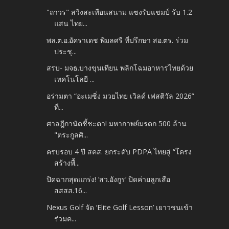
"ถาวร" สวิงสะเทือนสนาม แซงรับแชมป์ รับ 1.2
แสน ไทย...
พล.ต.อ.อัคราเดช พิมลศรี ที่ปรึกษา สอ.ตร. ร่วม
ประชุ...
สรบ- มจธ.บางขุนเทียน พลิกโฉมอาหารไทยด้วย
เทคโนโลยี ...
อร่ามตา “อะเมซิ่ง มวยไทย เวิลด์ เฟสติวัล 2026”
ที่...
ศาลฎีกานัดชี้ชะตา! มหากาพย์มรดก 500 ล้าน
"ตระกูลศิ...
ครบรอบ 4 ปี สคส. ยกระดับ PDPA ไทยสู่ “โครง
สร้างพื้...
ปิดฉากสุดแกร่ง! ‘สว.อังกูร‘ ปิดค่ายลูกเสือ
สสสส.16...
Nexus Golf จัด ‘Elite Golf Lesson’ เยาวชนเข้า
ร่วมค...