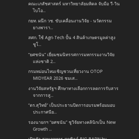
คณะเภสัชศาสตร์ มหาวิทยาลัยมหิดล จับมือ วี-วิน
ไบโอ...
กยท. ผนึก วช. ขับเคลื่อนงานวิจัย - นวัตกรรม
ยางพารา...
สศก. ใช้ Agri-Tech ปั้น 4 สินค้าเกษตรมูลค่าสูง
ชูโ...
“ยศชนัน” เยี่ยมชมนิทรรศการมหกรรมงานวิจัย
แห่งชาติ 2...
กรมหม่อนไหมเชิญชวนเที่ยวงาน OTOP
MIDYEAR 2026 ชมเส...
งานวิจัยสหรัฐฯ ศึกษาทางเลือกการลดการรับสาร
จากการสู...
“ดร.สุวิทย์” เป็นประธานปิดการอบรมพร้อมมอบ
ประกาศนีย...
รองนายกฯ “ยศชนัน” ชูวิจัยทางคลินิกเป็น New
Growth ...
เปิดตัว สวนอาหาร สุดชิลล์ BIG BARN by