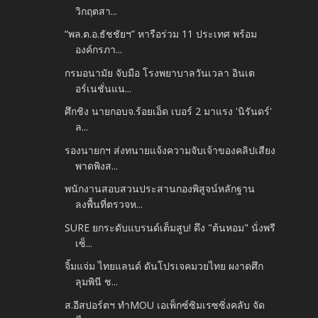
วิกฤตสา...
“พล.ต.อ.ธัชชัยฯ” หารือร่วม 11 ประเทศ พร้อม
องค์กรภา...
กรมอนามัย จับมือ โรงพยาบาลวันเวลา อินเต
อร์เนชั่นแน...
ศึกชิง นายกอบจ.ร้อยเอ็ด เบอร์ 2 มาแรง 'นิรันดร์'
ล...
รองนายกฯ ส่งทนายแจ้งความจับเจ้าของคลิปเสียง
พาดพิงส...
พนักงานสอบสวนประสานกองพิสูจน์หลักฐาน
ลงพื้นที่ตรวจห...
SURE ยกระดับแบรนด์เต็มสูบ! ดึง "ต้นหอม" นั่งพรี
เซ็...
จิ้มแจ่ม ไทยแลนด์ ดันโปรเจคมวยไทย ผงาดศึก
ลุมพินี ช...
ส.อีสปอร์ตฯ ทำMOU เอเพ็กซ์ซิมเรซซิ่งคลับ จัด