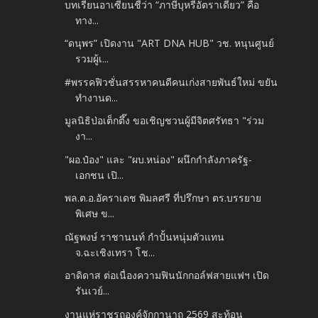
บทเรียนอาเซียนชี้ว่า “ภาษีบุหรี่อัตราเดียว” คือ
ทาง...
“ดนุพร” เปิดงาน "ART DNA HUB" วช. หนุนศูนย์
รวมผู้เ...
#พรรคฟิวชั่นสรรหาคนดีคนเก่งสายพันธ์ใหม่ ขยัน
ทำงานด...
มูลนิธิป่อเต็กตึ๊ง ขอเชิญชวนผู้มีจิตศรัทธา "ร่วม
งา...
"ผอ.ป๋อง" และ "ผบ.หน่อง" ผนึกกำลังภาครัฐ-
เอกชน เปิ...
พล.ต.อ.อัคราเดช พิมลศรี ที่ปรึกษา ตร.บรรยาย
พิเศษ ข...
ณัฐพงษ์ ราชานนท์ กำปั้นหนุ่มตัวแทน
จ.ฉะเชิงเทรา โช...
อาดิดาส ต่อเนื่องความฟินนักกอล์ฟสายแฟฯ เปิด
รันเวย์...
งานแห่ราชรถองค์จักกานาถ 2569 สะท้อน