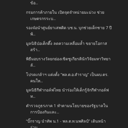
ข้อ...
กรมการค้าภายใน เปิดจุดจำหน่ายมะม่วง ช่วย
เกษตรกรระบ...
รองจ๋อนำศูนย์ยาเสพติด บช.น. บุกช่วยเด็กชาย 7 ปี
พ้...
มูลนิธิป่อเต็กตึ๊ง ลดความเหลื่อมล้ำ ขยายโอกาส
สร้า...
พิธีมอบรางวัลยกย่องเชิดชูเกียรตินักวิจัยมหาวิทยา
ลั...
โปรดเกล้าฯ แต่งตั้ง “พล.ต.อ.สำราญ” เป็นผบ.ตร.
คนให...
มูลนิธิกีฬากอล์ฟไทย นำร่องให้เด็กรู้จักกีฬากอล์ฟ
ท...
ตำรวจภูธรภาค 1 ทำตามนโยบายของรัฐบาลใน
การป้องกันและ...
“บิ๊กราญ นำทัพ น.1 - พล.ต.ท.นพศิลป์” เดินหน้า
ร่วม...