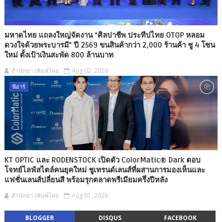
มหาดไทย แถลงใหญ่จัดงาน “ศิลปาชีพ ประทีปไทย OTOP หลอม
ดวงใจด้วยพระบารมี” ปี 2569 ขนสินค้ากว่า 2,000 ร้านค้า ชู 4 โซน
ใหม่ ตั้งเป้าเงินสะพัด 800 ล้านบาท
สำนักข่าวพิมพ์ไทย
Aug 02, 2026
พีอาร์
KT OPTIC และ RODENSTOCK เปิดตัว ColorMatic® Dark ตอบ
โจทย์ไลฟ์สไตล์คนยุคใหม่ ชูเทรนด์เลนส์ที่ผสานการมองเห็นและ
แฟชั่นเลนส์ปลี่ยนสี พร้อมรุกตลาดพรีเมียมครึ่งปีหลัง
สำนักข่าวพิมพ์ไทย
Aug 01, 2026
BLOGGER
DISQUS
FACEBOOK