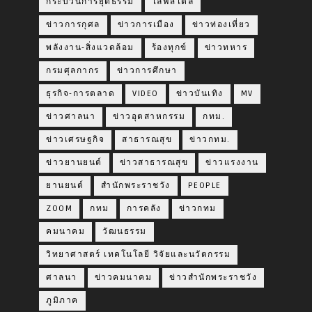
กระบวนการยุติธรรม
ไลฟ์สไตล์
ข่าวการกุศล
ข่าวการเมือง
ข่าวท่องเที่ยว
พลังงาน-สิ่งแวดล้อม
ร้องทุกข์
ข่าวทหาร
กรมศุลกากร
ข่าวการศึกษา
ธุรกิจ-การตลาด
VIDEO
ข่าวบันเทิง
MV
ข่าวศาลนา
ข่าวอุตสาหกรรม
กทม.
ข่าวเศรษฐกิจ
สาธารณสุข
ข่าวกทม.
ข่าวยานยนต์
ข่าวสาธารณสุข
ข่าวแรงงาน
ยานยนต์
สำนักพระราชวัง
PEOPLE
ZOOM
กทม
การคลัง
ข่าวกทม
คมนาคม
วัฒนธรรม
วิทยาศาสตร์ เทคโนโลยี วิจัยและนวัตกรรม
ศาลนา
ข่าวคมนาคม
ข่าวสำนักพระราชวัง
ภูมิภาค