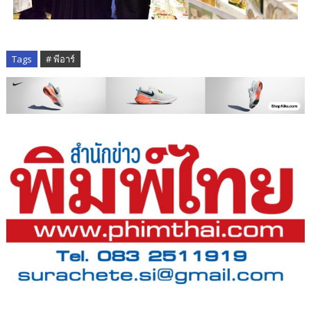
Tags
# พีอาร์