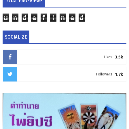
TOTAL PAGEVIEWS
u
n
d
e
f
i
n
e
d
SOCIALIZE
3.5k
Likes
1.7k
Followers