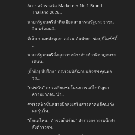
Acer คว้ารางวัล Marketeer No.1 Brand
Thailand 2026...
นายกรัฐมนตรีนำทีมเยือนสาธารณรัฐประชาชน
จีน พร้อมผลั...
ทีเส็บ รวมพลังทุกภาคส่วน ดันพัทยา-ชลบุรีไมซ์ซิตี้
...
นายกรัฐมนตรีสั่งลุยกวาดล้างต่างด้าวผิดกฎหมาย
เดินห...
(บิ๊กอ้อ) ที่ปรึกษา ตร.ร่วมพิธีฌาปนกิจศพ คุณพ่อ
วส...
“ยศชนัน” ตรวจเยี่ยมชมโครงการแก้ไขปัญหา
ความยากจน นำ...
#พรรคฟิวชั่นสยายปีกส่งเสริมสรรหาคนดีคนเก่ง
คนรุ่นให...
“ดึกแค่ไหน…ตำรวจก็พร้อม” ตำรวจจราจรผนึกกำ
ลังตำรวจท...