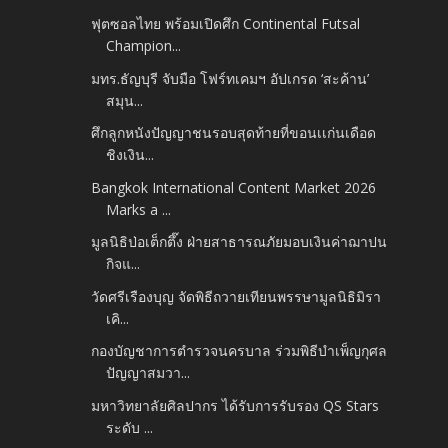
ฟุตซอลไทย พร้อมเปิดศึก Continental Futsal
Champion...
มทร.ธัญบุรี จับมือ โฟร์ทเคมฯ อัปเกรด ‘สะค้าน’
สมุน...
ศึกลูกหนังปัญญาชนรอบสุดท้ายที่ขอนเเก่นเดือด
ชิงเงิน...
Bangkok International Content Market 2026
Marks a ...
มูลนิธิป่อเต็กตึ๊ง ฝ่ายสาธารณภัยมอบเงินค่าฌาปน
กิจแ...
วัดศรีเรืองบุญ จัดพิธีถวายเทียนพรรษามูลนิธิมิรา
เคิ...
กองบัญชาการตำรวจนครบาล ร่วมพิธีบำเพ็ญกุศล
ปัญญาสมวา...
มหาวิทยาลัยศิลปากร ได้รับการรับรอง QS Stars
ระดับ ...