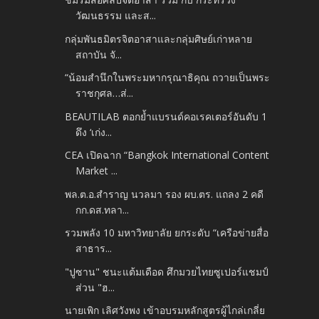
วัฒนธรรม และส...
กลุ่มพันธมิตรจิตอาสาและกลุ่มศิษย์เก่าหลาย
สถาบัน จั...
“น้อมสำนึกในพระมหากรุณาธิคุณ ถวายเป็นพระ
ราชกุศล…ส่...
BEAUTILAB ตอกย้ำแบรนด์คอเรคเตอร์อันดับ 1
ดึง ‘เก่ง...
CEA เปิดฉาก “Bangkok International Content
Market ...
พล.ต.อ.สำราญ นวลมา รอง ผบ.ตร. แถลง 2 คดี
กก.ดส.ทลา...
รวมพลัง 10 มหาวิทยาลัย ยกระดับ “เครือข่ายสื่อ
สาธาร...
"ปูซาน" ชนะแต้มเดือด ศึกมวยไทยซูเปอร์แชมป์
ส่วน "ฮ...
นายเพิก เลิศวังพง เข้าอบรมหลักสูตรผู้ไกล่เกลี่ย