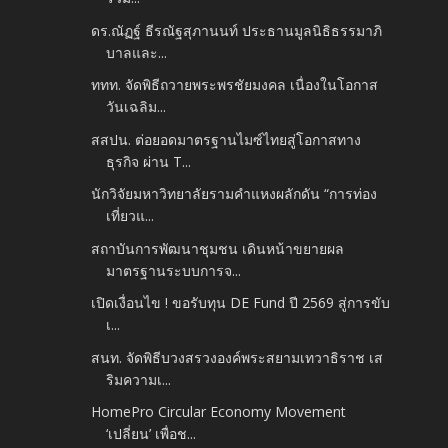
ดร.ณัฏฐ์ ธีรณัฐสุภานนท์ ประธานมูลนิธิธรรมาภิ
บาลและ...
ททท. จัดพิธีถวายพระพรชัยมงคล เนื่องในโอกาส
วันเฉลิม...
สสปน. ต่อยอดมาตรฐานไมซ์ไทยสู่โอกาสทาง
ธุรกิจ ผ่าน T...
นักวิจัยมหาวิทยาลัยรามคำแหงผลักดัน “การท่อง
เที่ยวแ...
สถาบันการพัฒนาชุมชน เดินหน้าขยายผล
มาตรฐานระบบการจ...
เปิดเงื่อนไข ! ขอรับทุน DE Fund ปี 2569 สู่การขับ
เ...
สนท. จัดพิธีบวงสรวงองค์พระสยามเทวาธิราช เส
ริมความเ...
HomePro Circular Economy Movement
‘เปลี่ยน’ เพื่อช...