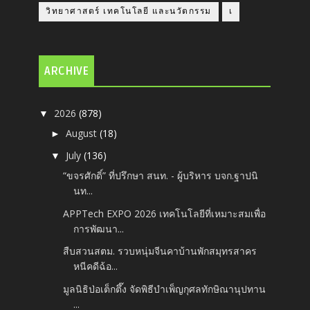
วิทยาศาสตร์ เทคโนโลยี และนวัตกรรม
เ
ARCHIVE
2026
(878)
▼
August
(18)
►
July
(136)
▼
“ขจรศักดิ์” ที่ปรึกษา สนท. - ผู้บริหาร บจก.ฐาปนิ
นท...
APPTech EXPO 2026 เทคโนโลยีที่เหมาะสมเพื่อ
การพัฒนา...
สืบสวนสตม. รวบหนุ่มจีนคาบ้านพักสมุทรสาคร
หนีคดีฉ้อ...
มูลนิธิป่อเต็กตึ๊ง จัดพิธีบำเพ็ญกุศลทักษิณานุปทาน
...