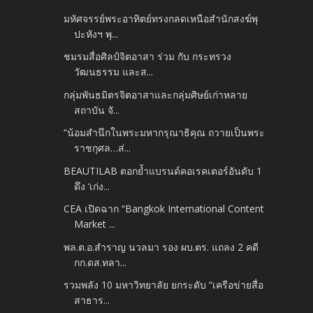
มหัศจรรย์พระอาทิตย์ทรงกลดเหนือสำนักสงฆ์พุ
ปะหังฯ พุ...
ชมรมสื่อศิลป์จิตอาสา ร่วม กับ กระทรวง
วัฒนธรรม และส...
กลุ่มพันธมิตรจิตอาสาและกลุ่มศิษย์เก่าหลาย
สถาบัน จั...
“น้อมสำนึกในพระมหากรุณาธิคุณ ถวายเป็นพระ
ราชกุศล…ส่...
BEAUTILAB ตอกย้ำแบรนด์คอเรคเตอร์อันดับ 1
ดึง ‘เก่ง...
CEA เปิดฉาก “Bangkok International Content
Market ...
พล.ต.อ.สำราญ นวลมา รอง ผบ.ตร. แถลง 2 คดี
กก.ดส.ทลา...
รวมพลัง 10 มหาวิทยาลัย ยกระดับ “เครือข่ายสื่อ
สาธาร...