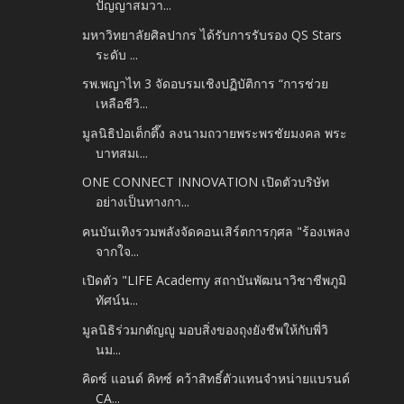
ปัญญาสมวา...
มหาวิทยาลัยศิลปากร ได้รับการรับรอง QS Stars
ระดับ ...
รพ.พญาไท 3 จัดอบรมเชิงปฏิบัติการ “การช่วย
เหลือชีวิ...
มูลนิธิป่อเต็กตึ๊ง ลงนามถวายพระพรชัยมงคล พระ
บาทสมเ...
ONE CONNECT INNOVATION เปิดตัวบริษัท
อย่างเป็นทางกา...
คนบันเทิงรวมพลังจัดคอนเสิร์ตการกุศล "ร้องเพลง
จากใจ...
เปิดตัว "LIFE Academy สถาบันพัฒนาวิชาชีพภูมิ
ทัศน์น...
มูลนิธิร่วมกตัญญู มอบสิ่งของถุงยังชีพให้กับพี่วิ
นม...
คิดซ์ แอนด์ คิทซ์ คว้าสิทธิ์ตัวแทนจำหน่ายแบรนด์
CA...