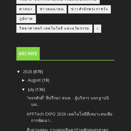
ศาลนา
ข่าวคมนาคม
ข่าวสำนักพระราชวัง
ภูมิภาค
วิทยาศาสตร์ เทคโนโลยี และนวัตกรรม
เ
ARCHIVE
2026
(878)
▼
August
(18)
►
July
(136)
▼
“ขจรศักดิ์” ที่ปรึกษา สนท. - ผู้บริหาร บจก.ฐาปนิ
นท...
APPTech EXPO 2026 เทคโนโลยีที่เหมาะสมเพื่อ
การพัฒนา...
สืบสวนสตม. รวบหนุ่มจีนคาบ้านพักสมุทรสาคร