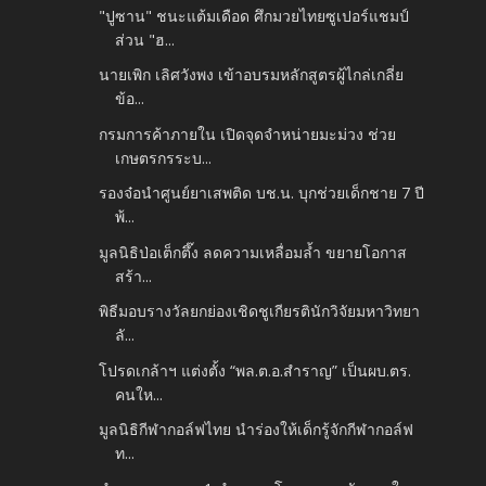
"ปูซาน" ชนะแต้มเดือด ศึกมวยไทยซูเปอร์แชมป์
ส่วน "ฮ...
นายเพิก เลิศวังพง เข้าอบรมหลักสูตรผู้ไกล่เกลี่ย
ข้อ...
กรมการค้าภายใน เปิดจุดจำหน่ายมะม่วง ช่วย
เกษตรกรระบ...
รองจ๋อนำศูนย์ยาเสพติด บช.น. บุกช่วยเด็กชาย 7 ปี
พ้...
มูลนิธิป่อเต็กตึ๊ง ลดความเหลื่อมล้ำ ขยายโอกาส
สร้า...
พิธีมอบรางวัลยกย่องเชิดชูเกียรตินักวิจัยมหาวิทยา
ลั...
โปรดเกล้าฯ แต่งตั้ง “พล.ต.อ.สำราญ” เป็นผบ.ตร.
คนให...
มูลนิธิกีฬากอล์ฟไทย นำร่องให้เด็กรู้จักกีฬากอล์ฟ
ท...