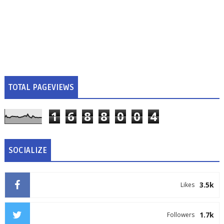
TOTAL PAGEVIEWS
1
6
8
8
0
0
4
SOCIALIZE
3.5k
Likes
1.7k
Followers