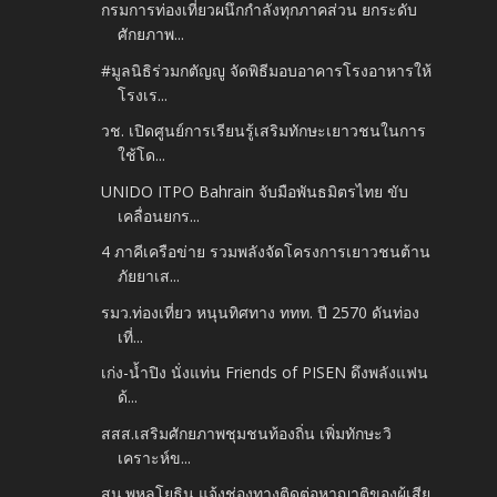
กรมการท่องเที่ยวผนึกกำลังทุกภาคส่วน ยกระดับ
ศักยภาพ...
#มูลนิธิร่วมกตัญญู จัดพิธีมอบอาคารโรงอาหารให้
โรงเร...
วช. เปิดศูนย์การเรียนรู้เสริมทักษะเยาวชนในการ
ใช้โด...
UNIDO ITPO Bahrain จับมือพันธมิตรไทย ขับ
เคลื่อนยกร...
4 ภาคีเครือข่าย รวมพลังจัดโครงการเยาวชนต้าน
ภัยยาเส...
รมว.ท่องเที่ยว หนุนทิศทาง ททท. ปี 2570 ดันท่อง
เที่...
เก่ง-น้ำปิง นั่งแท่น Friends of PISEN ดึงพลังแฟน
ด้...
สสส.เสริมศักยภาพชุมชนท้องถิ่น เพิ่มทักษะวิ
เคราะห์ข...
สน.พหลโยธิน แจ้งช่องทางติดต่อหาญาติของผู้เสีย