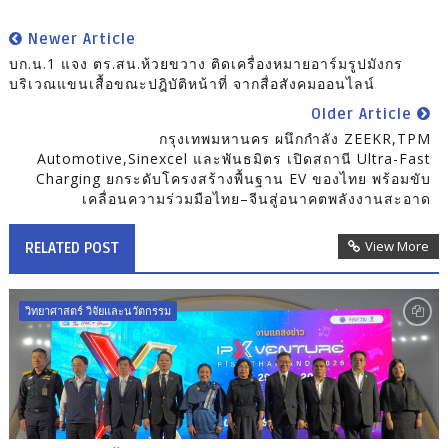
Newer Article
บก.น.1 แจง ตร.สน.ห้วยขวาง ติดเครื่องหมายอาร์มรูปมังกร
บริเวณแขนเสื้อขณะปฎิบัติหน้าที่ จากสื่อสังคมออนไลน์
Older Article
กรุงเทพมหานคร ผนึกกำลัง ZEEKR,TPM
Automotive,Sinexcel และพันธมิตร เปิดสถานี Ultra-Fast
Charging ยกระดับโครงสร้างพื้นฐาน EV ของไทย พร้อมขับ
เคลื่อนความร่วมมือไทย–จีนสู่อนาคตพลังงานสะอาด
View More
RELATED POST
วิทยาศาสตร์ วิจัยและนวัตกรรม