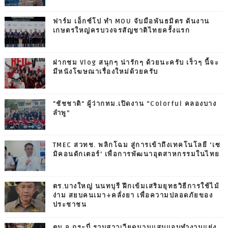
ฟาร์ม เอ็กซ์โป ทำ MOU จับมือพันธมิตร ดันงาน
เกษตรใหญ่ครบวงจรสัญชาติไทยครั้งแรก
ฝากชม Vlog สนุกๆ น่ารักๆ ด้วยนะครับ เร็วๆ นี้จะ
มีหนังโฆษณาเรื่องใหม่ด้วยครับ
"ชัชชาติ" ผู้ว่ากทม.เปิดงาน “Colorful คลองบาง
ลำพู”
TMEC สวทช. พลิกโฉม สู่การเข้าถึงเทคโนโลยี ‘เซ
มิคอนดักเตอร์’ เพื่อการพัฒนาอุตสาหกรรมในไทย
ตร.บางใหญ่ นนทบุรี ฝึกเข้มเสริมยุทธวิธีการใช้ไม้
ง่าม สยบคนเมา+คลั่งยา เพื่อความปลอดภัยของ
ประชาชน
ตม.จ.กระบี่ รวบสาวเวียดนามแสบแอบทำงานแย่ง