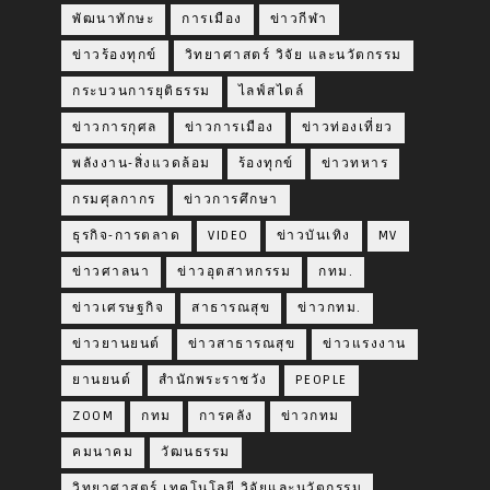
พัฒนาทักษะ
การเมือง
ข่าวกีฬา
ข่าวร้องทุกข์
วิทยาศาสตร์ วิจัย และนวัตกรรม
กระบวนการยุติธรรม
ไลฟ์สไตล์
ข่าวการกุศล
ข่าวการเมือง
ข่าวท่องเที่ยว
พลังงาน-สิ่งแวดล้อม
ร้องทุกข์
ข่าวทหาร
กรมศุลกากร
ข่าวการศึกษา
ธุรกิจ-การตลาด
VIDEO
ข่าวบันเทิง
MV
ข่าวศาลนา
ข่าวอุตสาหกรรม
กทม.
ข่าวเศรษฐกิจ
สาธารณสุข
ข่าวกทม.
ข่าวยานยนต์
ข่าวสาธารณสุข
ข่าวแรงงาน
ยานยนต์
สำนักพระราชวัง
PEOPLE
ZOOM
กทม
การคลัง
ข่าวกทม
คมนาคม
วัฒนธรรม
วิทยาศาสตร์ เทคโนโลยี วิจัยและนวัตกรรม