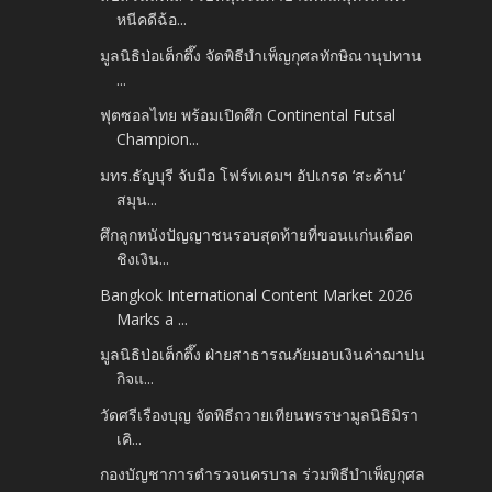
หนีคดีฉ้อ...
มูลนิธิป่อเต็กตึ๊ง จัดพิธีบำเพ็ญกุศลทักษิณานุปทาน
...
ฟุตซอลไทย พร้อมเปิดศึก Continental Futsal
Champion...
มทร.ธัญบุรี จับมือ โฟร์ทเคมฯ อัปเกรด ‘สะค้าน’
สมุน...
ศึกลูกหนังปัญญาชนรอบสุดท้ายที่ขอนเเก่นเดือด
ชิงเงิน...
Bangkok International Content Market 2026
Marks a ...
มูลนิธิป่อเต็กตึ๊ง ฝ่ายสาธารณภัยมอบเงินค่าฌาปน
กิจแ...
วัดศรีเรืองบุญ จัดพิธีถวายเทียนพรรษามูลนิธิมิรา
เคิ...
กองบัญชาการตำรวจนครบาล ร่วมพิธีบำเพ็ญกุศล