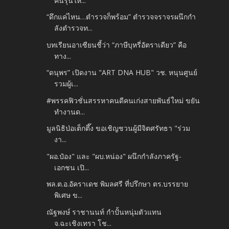
คนรุ่นให...
“ดึกแค่ไหน…ตำรวจก็พร้อม” ตำรวจจราจรผนึกกำ
ลังตำรวจท...
บทเรียนอาเซียนชี้ว่า “ภาษีบุหรี่อัตราเดียว” คือ
ทาง...
“ดนุพร” เปิดงาน "ART DNA HUB" วช. หนุนศูนย์
รวมผู้เ...
#พรรคฟิวชั่นสรรหาคนดีคนเก่งสายพันธ์ใหม่ ขยัน
ทำงานด...
มูลนิธิป่อเต็กตึ๊ง ขอเชิญชวนผู้มีจิตศรัทธา "ร่วม
งา...
"ผอ.ป๋อง" และ "ผบ.หน่อง" ผนึกกำลังภาครัฐ-
เอกชน เปิ...
พล.ต.อ.อัคราเดช พิมลศรี ที่ปรึกษา ตร.บรรยาย
พิเศษ ข...
ณัฐพงษ์ ราชานนท์ กำปั้นหนุ่มตัวแทน
จ.ฉะเชิงเทรา โช...