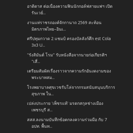
อาดิดาส ต่อเนื่องความฟินนักกอล์ฟสายแฟฯ เปิด
รันเวย์...
งานแห่ราชรถองค์จักกานาถ 2569 สะท้อน
มิตรภาพไทย–อินเ...
ศรีปทุมกวาด 2 แชมป์ ครองบัลลังก์ศึก est Cola
3x3 U...
"รังสิมันต์ โรม" รับหนังสือจากนายก่อเกียรติฯ
"เสี่...
เตรียมสัมผัสเรื่องราวจากความรักอันงดงามของ
พระบาทสม...
โรงพยาบาลศุขเวชรับโล่จากกรมสนับสนุนบริการ
สุขภาพ ใน...
เปล่งประกาย 'เพ็ชรแท้' มรดกสกุลช่างเมือง
เพชรบุรี ส...
สสส.ลงนามบันทึกข้อตกลงความร่วมมือ กับ 7
อปท. พื้นท...