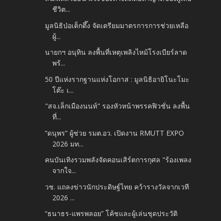
ชีวิต...
มูลนิธิป่อเต็กตึ๊ง จัดเตรียมมาตรการการช่วยเหลือ
ผู้...
นายกฯ อนุทิน ลงพื้นที่เหตุเพลิงไหม้โรงเบียร์ลาด
พร้...
50 ปีแห่งรากฐานแห่งโอกาส : มูลนิธิอายิโนะโมะ
โต๊ะ เ...
"สจ.เล็กเมืองนนท์" รองหัวหน้าพรรคฟิวชั่น ลงพื้น
ที่...
“ดนุพร” ผู้ช่วย รมต.อว. เปิดงาน RMUTT EXPO
2026 มท...
คนบันเทิงรวมพลังจัดคอนเสิร์ตการกุศล "ร้องเพลง
จากใจ...
วช. แถลงข่าวนักประดิษฐ์ไทย คว้ารางวัลจากเวที
2026 ...
“ธนาธร-แพรพลอย” โค้ชและผู้เล่นชุดประวัติ