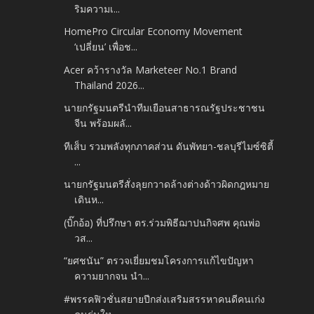
ริมความเ...
HomePro Circular Economy Movement
‘เปลี่ยน’ เพื่อช...
Acer คว้ารางวัล Marketeer No.1 Brand
Thailand 2026...
นายกรัฐมนตรีนำทีมเยือนสาธารณรัฐประชาชน
จีน พร้อมผลั...
ทีเส็บ รวมพลังทุกภาคส่วน ดันพัทยา-ชลบุรีไมซ์ซิตี้
...
นายกรัฐมนตรีสั่งลุยกวาดล้างต่างด้าวผิดกฎหมาย
เดินห...
(บิ๊กอ้อ) ที่ปรึกษา ตร.ร่วมพิธีฌาปนกิจศพ คุณพ่อ
วส...
“ยศชนัน” ตรวจเยี่ยมชมโครงการแก้ไขปัญหา
ความยากจน นำ...
#พรรคฟิวชั่นสยายปีกส่งเสริมสรรหาคนดีคนเก่ง