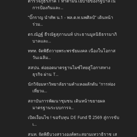
ตำรวจภูธรภาค 1 ทำตามนโยบายของรัฐบาลใน
การป้องกันและ...
“บิ๊กราญ นำทัพ น.1 - พล.ต.ท.นพศิลป์” เดินหน้า
ร่วม...
ดร.ณัฏฐ์ ธีรณัฐสุภานนท์ ประธานมูลนิธิธรรมาภิ
บาลและ...
ททท. จัดพิธีถวายพระพรชัยมงคล เนื่องในโอกาส
วันเฉลิม...
สสปน. ต่อยอดมาตรฐานไมซ์ไทยสู่โอกาสทาง
ธุรกิจ ผ่าน T...
นักวิจัยมหาวิทยาลัยรามคำแหงผลักดัน “การท่อง
เที่ยวแ...
สถาบันการพัฒนาชุมชน เดินหน้าขยายผล
มาตรฐานระบบการจ...
เปิดเงื่อนไข ! ขอรับทุน DE Fund ปี 2569 สู่การขับ
เ...
สนท. จัดพิธีบวงสรวงองค์พระสยามเทวาธิราช เส