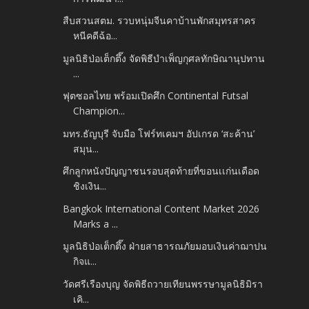
สืบสวนสตม. รวบหนุ่มจีนคาบ้านพักสมุทรสาคร
หนีคดีฉ้อ...
มูลนิธิป่อเต็กตึ๊ง จัดพิธีบำเพ็ญกุศลทักษิณานุปทาน
...
ฟุตซอลไทย พร้อมเปิดศึก Continental Futsal
Champion...
มทร.ธัญบุรี จับมือ โฟร์ทเคมฯ อัปเกรด ‘สะค้าน’
สมุน...
ศึกลูกหนังปัญญาชนรอบสุดท้ายที่ขอนเเก่นเดือด
ชิงเงิน...
Bangkok International Content Market 2026
Marks a ...
มูลนิธิป่อเต็กตึ๊ง ฝ่ายสาธารณภัยมอบเงินค่าฌาปน
กิจแ...
วัดศรีเรืองบุญ จัดพิธีถวายเทียนพรรษามูลนิธิมิรา
เคิ...