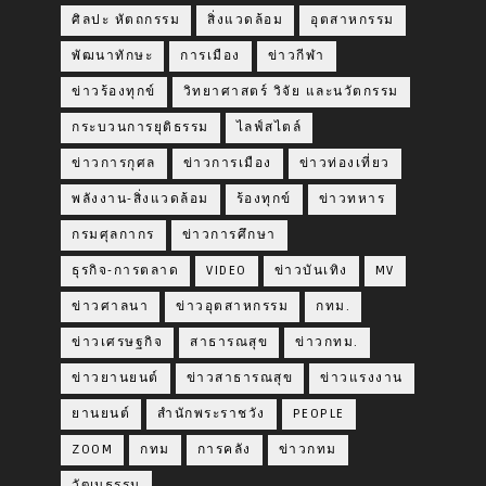
ศิลปะ หัตถกรรม
สิ่งแวดล้อม
อุตสาหกรรม
พัฒนาทักษะ
การเมือง
ข่าวกีฬา
ข่าวร้องทุกข์
วิทยาศาสตร์ วิจัย และนวัตกรรม
กระบวนการยุติธรรม
ไลฟ์สไตล์
ข่าวการกุศล
ข่าวการเมือง
ข่าวท่องเที่ยว
พลังงาน-สิ่งแวดล้อม
ร้องทุกข์
ข่าวทหาร
กรมศุลกากร
ข่าวการศึกษา
ธุรกิจ-การตลาด
VIDEO
ข่าวบันเทิง
MV
ข่าวศาลนา
ข่าวอุตสาหกรรม
กทม.
ข่าวเศรษฐกิจ
สาธารณสุข
ข่าวกทม.
ข่าวยานยนต์
ข่าวสาธารณสุข
ข่าวแรงงาน
ยานยนต์
สำนักพระราชวัง
PEOPLE
ZOOM
กทม
การคลัง
ข่าวกทม
วัฒนธรรม