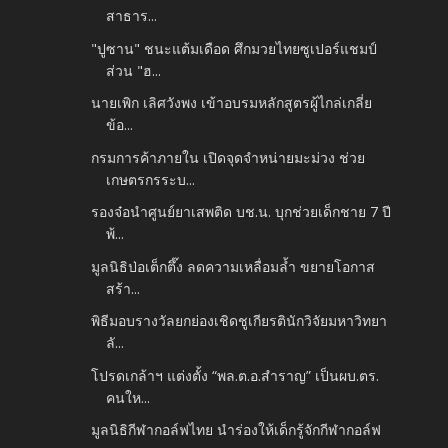
สาธาร...
"ปูซาน" ชนะแต้มเดือด ศึกมวยไทยซูเปอร์แชมป์
ส่วน "ฮ...
นายเพิก เลิศวังพง เข้าอบรมหลักสูตรผู้ไกล่เกลี่ย
ข้อ...
กรมการค้าภายใน เปิดจุดจำหน่ายมะม่วง ช่วย
เกษตรกรระบ...
รองจ๋อนำศูนย์ยาเสพติด บช.น. บุกช่วยเด็กชาย 7 ปี
พ้...
มูลนิธิป่อเต็กตึ๊ง ลดความเหลื่อมล้ำ ขยายโอกาส
สร้า...
พิธีมอบรางวัลยกย่องเชิดชูเกียรตินักวิจัยมหาวิทยา
ลั...
โปรดเกล้าฯ แต่งตั้ง “พล.ต.อ.สำราญ” เป็นผบ.ตร.
คนให...
มูลนิธิกีฬากอล์ฟไทย นำร่องให้เด็กรู้จักกีฬากอล์ฟ