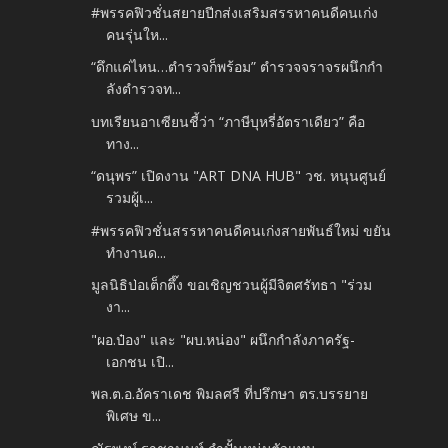
#พรรคฟิวชั่นสยายปีกส่งเสริมสรรหาคนดีคนเก่ง
คนรุ่นให...
“ดึกแค่ไหน…ตำรวจก็พร้อม” ตำรวจจราจรผนึกกำ
ลังตำรวจท...
บทเรียนอาเซียนชี้ว่า “ภาษีบุหรี่อัตราเดียว” คือ
ทาง...
“ดนุพร” เปิดงาน "ART DNA HUB" วช. หนุนศูนย์
รวมผู้เ...
#พรรคฟิวชั่นสรรหาคนดีคนเก่งสายพันธ์ใหม่ ขยัน
ทำงานด...
มูลนิธิป่อเต็กตึ๊ง ขอเชิญชวนผู้มีจิตศรัทธา "ร่วม
งา...
"ผอ.ป๋อง" และ "ผบ.หน่อง" ผนึกกำลังภาครัฐ-
เอกชน เปิ...
พล.ต.อ.อัคราเดช พิมลศรี ที่ปรึกษา ตร.บรรยาย
พิเศษ ข...