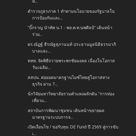
ท...
ตำรวจภูธรภาค 1 ทำตามนโยบายของรัฐบาลใน
การป้องกันและ...
“บิ๊กราญ นำทัพ น.1 - พล.ต.ท.นพศิลป์” เดินหน้า
ร่วม...
ดร.ณัฏฐ์ ธีรณัฐสุภานนท์ ประธานมูลนิธิธรรมาภิ
บาลและ...
ททท. จัดพิธีถวายพระพรชัยมงคล เนื่องในโอกาส
วันเฉลิม...
สสปน. ต่อยอดมาตรฐานไมซ์ไทยสู่โอกาสทาง
ธุรกิจ ผ่าน T...
นักวิจัยมหาวิทยาลัยรามคำแหงผลักดัน “การท่อง
เที่ยวแ...
สถาบันการพัฒนาชุมชน เดินหน้าขยายผล
มาตรฐานระบบการจ...
เปิดเงื่อนไข ! ขอรับทุน DE Fund ปี 2569 สู่การขับ
เ...