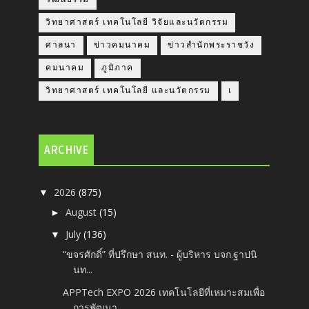
วิทยาศาสตร์ เทคโนโลยี วิจัยและนวัตกรรม
ศาลนา
ข่าวคมนาคม
ข่าวสำนักพระราชวัง
คมนาคม
ภูมิภาค
วิทยาศาสตร์ เทคโนโลยี และนวัตกรรม
เ
ARCHIVE
2026
(875)
▼
August
(15)
►
July
(136)
▼
“ขจรศักดิ์” ที่ปรึกษา สนท. - ผู้บริหาร บจก.ฐาปนิ
นท...
APPTech EXPO 2026 เทคโนโลยีที่เหมาะสมเพื่อ
การพัฒนา...