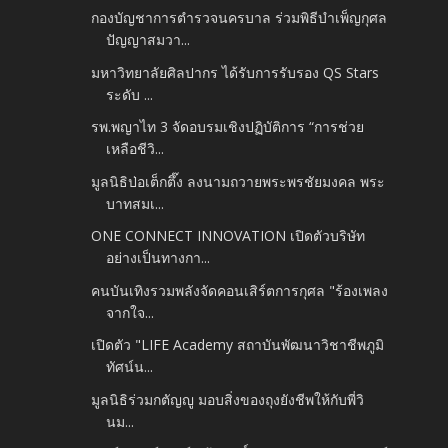
กองบัญชาการตำรวจนครบาล ร่วมพิธีบำเพ็ญกุศล
ปัญญาสมวา...
มหาวิทยาลัยศิลปากร ได้รับการรับรอง QS Stars
ระดับ ...
รพ.พญาไท 3 จัดอบรมเชิงปฏิบัติการ “การช่วย
เหลือชีวิ...
มูลนิธิป่อเต็กตึ๊ง ลงนามถวายพระพรชัยมงคล พระ
บาทสมเ...
ONE CONNECT INNOVATION เปิดตัวบริษัท
อย่างเป็นทางกา...
คนบันเทิงรวมพลังจัดคอนเสิร์ตการกุศล "ร้องเพลง
จากใจ...
เปิดตัว "LIFE Academy สถาบันพัฒนาวิชาชีพภูมิ
ทัศน์น...
มูลนิธิร่วมกตัญญู มอบสิ่งของถุงยังชีพให้กับพี่วิ
นม...