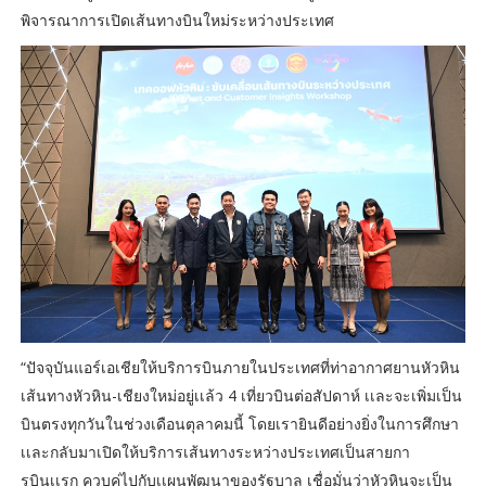
พิจารณาการเปิดเส้นทางบินใหม่ระหว่างประเทศ
“ปัจจุบันแอร์เอเชียให้บริการบินภายในประเทศที่ท่าอากาศยานหัวหิน
เส้นทางหัวหิน-เชียงใหม่อยู่เเล้ว 4 เที่ยวบินต่อสัปดาห์ เเละจะเพิ่มเป็น
บินตรงทุกวันในช่วงเดือนตุลาคมนี้ โดยเรายินดีอย่างยิ่งในการศึกษา
เเละกลับมาเปิดให้บริการเส้นทางระหว่างประเทศเป็นสายกา
รบินเเรก ควบคู่ไปกับเเผนพัฒนาของรัฐบาล เชื่อมั่นว่าหัวหินจะเป็น