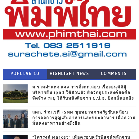
POPULAR 10
HIGHLIGHT NEWS
COMMENTS
ม.รามคำแหง แจง การตั้งกก.สอบ เรื่องอนุมัติผู้
บริหารยืม ipad ใช้ส่วนตัว ผิดวัตถุประสงค์จัดซื้อ
จัดจ้าง ระบุ ได้รับหนังสือจาก ป.ป.ช. ปัดกลั่นแกล้ง
สศก. ร่วมเวที FSMM ชูบทบาทภาครัฐขับเคลื่อน
การลดการสูญเสียอาหารและขยะอาหาร เพื่อความ
มั่นคงอาหารอย่างยั่งยืน
"ไตรรงค์ Market” เพื่อครอบครัวพิสูจน์หลักฐาน