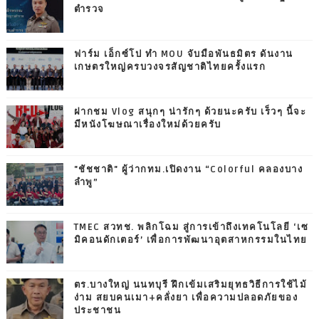
ตำรวจ
ฟาร์ม เอ็กซ์โป ทำ MOU จับมือพันธมิตร ดันงาน
เกษตรใหญ่ครบวงจรสัญชาติไทยครั้งแรก
ฝากชม Vlog สนุกๆ น่ารักๆ ด้วยนะครับ เร็วๆ นี้จะ
มีหนังโฆษณาเรื่องใหม่ด้วยครับ
"ชัชชาติ" ผู้ว่ากทม.เปิดงาน “Colorful คลองบาง
ลำพู”
TMEC สวทช. พลิกโฉม สู่การเข้าถึงเทคโนโลยี ‘เซ
มิคอนดักเตอร์’ เพื่อการพัฒนาอุตสาหกรรมในไทย
ตร.บางใหญ่ นนทบุรี ฝึกเข้มเสริมยุทธวิธีการใช้ไม้
ง่าม สยบคนเมา+คลั่งยา เพื่อความปลอดภัยของ
ประชาชน