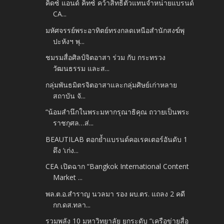
คิดซ์ แอนด์ คิทซ์ คว้าสิทธิ์ตัวแทนจำหน่ายแบรนด์
CA...
มหัศจรรย์พระอาทิตย์ทรงกลดเหนือสำนักสงฆ์พุ
ปะหังฯ พุ...
ชมรมสื่อศิลป์จิตอาสา ร่วม กับ กระทรวง
วัฒนธรรม และส...
กลุ่มพันธมิตรจิตอาสาและกลุ่มศิษย์เก่าหลาย
สถาบัน จั...
“น้อมสำนึกในพระมหากรุณาธิคุณ ถวายเป็นพระ
ราชกุศล…ส่...
BEAUTILAB ตอกย้ำแบรนด์คอเรคเตอร์อันดับ 1
ดึง ‘เก่ง...
CEA เปิดฉาก “Bangkok International Content
Market ...
พล.ต.อ.สำราญ นวลมา รอง ผบ.ตร. แถลง 2 คดี
กก.ดส.ทลา...
รวมพลัง 10 มหาวิทยาลัย ยกระดับ “เครือข่ายสื่อ