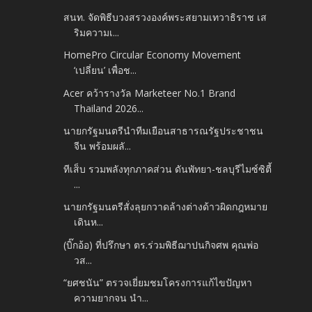
สนท. จัดพิธีบวงสรวงองค์พระสยามเทวาธิราช เส
ริมความเ...
HomePro Circular Economy Movement
‘เปลี่ยน’ เพื่อช...
Acer คว้ารางวัล Marketeer No.1 Brand
Thailand 2026...
นายกรัฐมนตรีนำทีมเยือนสาธารณรัฐประชาชน
จีน พร้อมผลั...
ทีเส็บ รวมพลังทุกภาคส่วน ดันพัทยา-ชลบุรีไมซ์ซิตี้
...
นายกรัฐมนตรีสั่งลุยกวาดล้างต่างด้าวผิดกฎหมาย
เดินห...
(บิ๊กอ้อ) ที่ปรึกษา ตร.ร่วมพิธีฌาปนกิจศพ คุณพ่อ
วส...
“ยศชนัน” ตรวจเยี่ยมชมโครงการแก้ไขปัญหา
ความยากจน นำ...