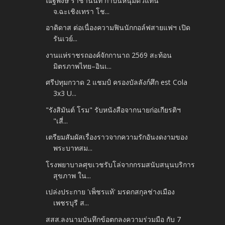
ณัฐพงษ์ ราชานนท์ กำปั้นหนุ่มตัวแทน
จ.ฉะเชิงเทรา โช...
อาดิดาส ต่อเนื่องความฟินนักกอล์ฟสายแฟฯ เปิด
รันเวย์...
งานแห่ราชรถองค์จักกานาถ 2569 สะท้อน
มิตรภาพไทย–อินเ...
ศรีปทุมกวาด 2 แชมป์ ครองบัลลังก์ศึก est Cola
3x3 U...
"รังสิมันต์ โรม" รับหนังสือจากนายก่อเกียรติฯ
"เสี่...
เตรียมสัมผัสเรื่องราวจากความรักอันงดงามของ
พระบาทสม...
โรงพยาบาลศุขเวชรับโล่จากกรมสนับสนุนบริการ
สุขภาพ ใน...
เปล่งประกาย 'เพ็ชรแท้' มรดกสกุลช่างเมือง
เพชรบุรี ส...
สสส.ลงนามบันทึกข้อตกลงความร่วมมือ กับ 7