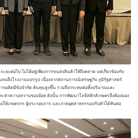
ยะต่อไป ไม่ได้อยู่เพียงการขนส่งสินค้าให้ถึงตลาด แต่เกี่ยวข้องกับ
์มจนถึงโรงงานแปรรูป เนื่องจากสถานการณ์เศรษฐกิจ ภูมิรัฐศาสตร์
ารผลิตมีข้อจำกัด ต้นทุนสูงขึ้น รวมถึงกระทบต่อทั้งปริมาณและ
ะค่าความหวานของอ้อย ดังนั้น การพัฒนาโลจิสติกส์เกษตรจึงต้องมอง
เพื่อให้เกษตรกร ผู้ประกอบการ และภาคอุตสาหกรรมปรับตัวได้ทันต่อ