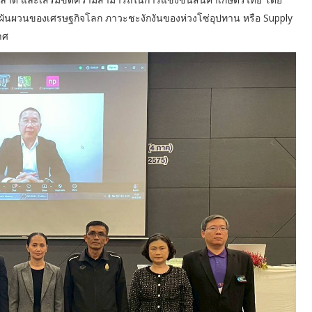
ันผวนของเศรษฐกิจโลก ภาวะชะงักงันของห่วงโซ่อุปทาน หรือ Supply
าศ