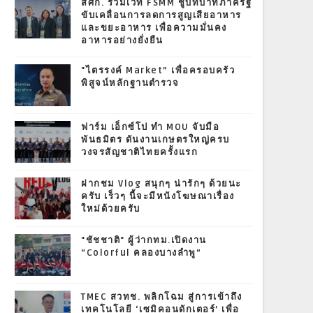
สศก. ร่วมเวที FSMM ชูบทบาทภาครัฐ
ขับเคลื่อนการลดการสูญเสียอาหาร
และขยะอาหาร เพื่อความมั่นคง
อาหารอย่างยั่งยืน
"ไตรรงค์ Market” เพื่อครอบครัว
พิสูจน์หลักฐานตำรวจ
ฟาร์ม เอ็กซ์โป ทำ MOU จับมือ
พันธมิตร ดันงานเกษตรใหญ่ครบ
วงจรสัญชาติไทยครั้งแรก
ฝากชม Vlog สนุกๆ น่ารักๆ ด้วยนะ
ครับ เร็วๆ นี้จะมีหนังโฆษณาเรื่อง
ใหม่ด้วยครับ
"ชัชชาติ" ผู้ว่ากทม.เปิดงาน
“Colorful คลองบางลำพู”
TMEC สวทช. พลิกโฉม สู่การเข้าถึง
เทคโนโลยี ‘เซมิคอนดักเตอร์’ เพื่อ