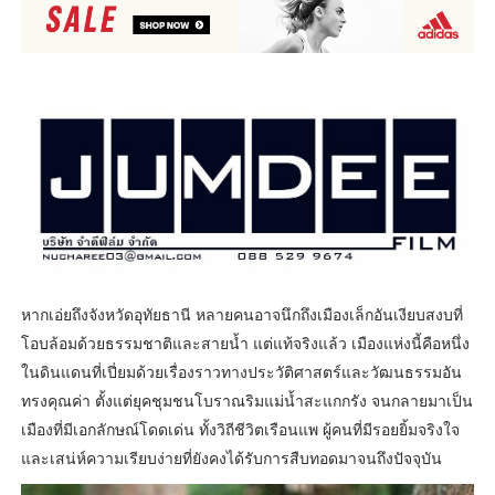
หากเอ่ยถึงจังหวัดอุทัยธานี หลายคนอาจนึกถึงเมืองเล็กอันเงียบสงบที่
โอบล้อมด้วยธรรมชาติและสายน้ำ แต่แท้จริงแล้ว เมืองแห่งนี้คือหนึ่ง
ในดินแดนที่เปี่ยมด้วยเรื่องราวทางประวัติศาสตร์และวัฒนธรรมอัน
ทรงคุณค่า ตั้งแต่ยุคชุมชนโบราณริมแม่น้ำสะแกกรัง จนกลายมาเป็น
เมืองที่มีเอกลักษณ์โดดเด่น ทั้งวิถีชีวิตเรือนแพ ผู้คนที่มีรอยยิ้มจริงใจ
และเสน่ห์ความเรียบง่ายที่ยังคงได้รับการสืบทอดมาจนถึงปัจจุบัน