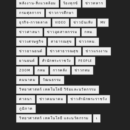
พลังงาน-สิ่งแวดล้อม
ร้องทุกข์
ข่าวทหาร
กรมศุลกากร
ข่าวการศึกษา
ธุรกิจ-การตลาด
VIDEO
ข่าวบันเทิง
MV
ข่าวศาลนา
ข่าวอุตสาหกรรม
กทม.
ข่าวเศรษฐกิจ
สาธารณสุข
ข่าวกทม.
ข่าวยานยนต์
ข่าวสาธารณสุข
ข่าวแรงงาน
ยานยนต์
สำนักพระราชวัง
PEOPLE
ZOOM
กทม
การคลัง
ข่าวกทม
คมนาคม
วัฒนธรรม
วิทยาศาสตร์ เทคโนโลยี วิจัยและนวัตกรรม
ศาลนา
ข่าวคมนาคม
ข่าวสำนักพระราชวัง
ภูมิภาค
วิทยาศาสตร์ เทคโนโลยี และนวัตกรรม
เ