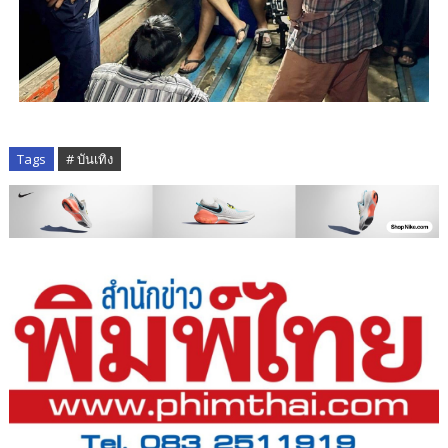
Tags
# บันเทิง