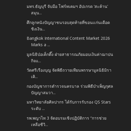
มทร.ธัญบุรี จับมือ โฟร์ทเคมฯ อัปเกรด ‘สะค้าน’
สมุน...
ศึกลูกหนังปัญญาชนรอบสุดท้ายที่ขอนเเก่นเดือด
ชิงเงิน...
Bangkok International Content Market 2026
Marks a ...
มูลนิธิป่อเต็กตึ๊ง ฝ่ายสาธารณภัยมอบเงินค่าฌาปน
กิจแ...
วัดศรีเรืองบุญ จัดพิธีถวายเทียนพรรษามูลนิธิมิรา
เคิ...
กองบัญชาการตำรวจนครบาล ร่วมพิธีบำเพ็ญกุศล
ปัญญาสมวา...
มหาวิทยาลัยศิลปากร ได้รับการรับรอง QS Stars
ระดับ ...
รพ.พญาไท 3 จัดอบรมเชิงปฏิบัติการ “การช่วย
เหลือชีวิ...