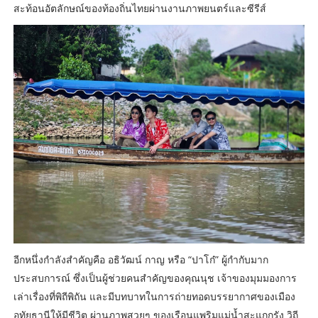
สะท้อนอัตลักษณ์ของท้องถิ่นไทยผ่านงานภาพยนตร์และซีรีส์
อีกหนึ่งกำลังสำคัญคือ อธิวัฒน์ กาญ หรือ “ปาโก๋” ผู้กำกับมาก
ประสบการณ์ ซึ่งเป็นผู้ช่วยคนสำคัญของคุณนุช เจ้าของมุมมองการ
เล่าเรื่องที่พิถีพิถัน และมีบทบาทในการถ่ายทอดบรรยากาศของเมือง
อุทัยธานีให้มีชีวิต ผ่านภาพสวยๆ ของเรือนแพริมแม่น้ำสะแกกรัง วิถี