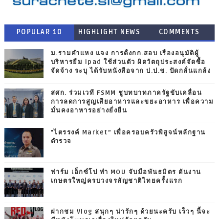
POPULAR 10
HIGHLIGHT NEWS
COMMENTS
ม.รามคำแหง แจง การตั้งกก.สอบ เรื่องอนุมัติผู้
บริหารยืม ipad ใช้ส่วนตัว ผิดวัตถุประสงค์จัดซื้อ
จัดจ้าง ระบุ ได้รับหนังสือจาก ป.ป.ช. ปัดกลั่นแกล้ง
สศก. ร่วมเวที FSMM ชูบทบาทภาครัฐขับเคลื่อน
การลดการสูญเสียอาหารและขยะอาหาร เพื่อความ
มั่นคงอาหารอย่างยั่งยืน
"ไตรรงค์ Market” เพื่อครอบครัวพิสูจน์หลักฐาน
ตำรวจ
ฟาร์ม เอ็กซ์โป ทำ MOU จับมือพันธมิตร ดันงาน
เกษตรใหญ่ครบวงจรสัญชาติไทยครั้งแรก
ฝากชม Vlog สนุกๆ น่ารักๆ ด้วยนะครับ เร็วๆ นี้จะ