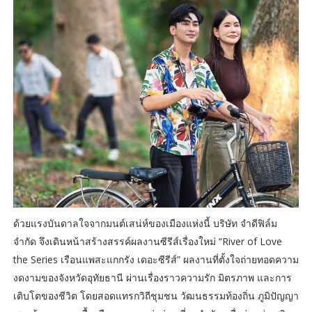
ด้วยแรงบันดาลใจจากมนต์เสน่ห์ของเมืองแห่งนี้ บริษัท จำดีฟิล์ม
จำกัด จึงเดินหน้าสร้างสรรค์ผลงานซีรีส์เรื่องใหม่ “River of Love
the Series เรือนแพสะแกกรัง เดอะซีรีส์” ผลงานที่ตั้งใจถ่ายทอดความ
งดงามของจังหวัดอุทัยธานี ผ่านเรื่องราวความรัก มิตรภาพ และการ
เติบโตของชีวิต โดยสอดแทรกวิถีชุมชน วัฒนธรรมท้องถิ่น ภูมิปัญญา