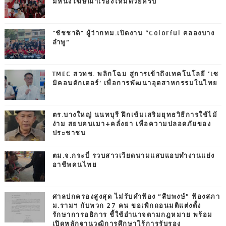
มีหนังโฆษณาเรื่องใหม่ด้วยครับ
"ชัชชาติ" ผู้ว่ากทม.เปิดงาน “Colorful คลองบาง
ลำพู”
TMEC สวทช. พลิกโฉม สู่การเข้าถึงเทคโนโลยี ‘เซ
มิคอนดักเตอร์’ เพื่อการพัฒนาอุตสาหกรรมในไทย
ตร.บางใหญ่ นนทบุรี ฝึกเข้มเสริมยุทธวิธีการใช้ไม้
ง่าม สยบคนเมา+คลั่งยา เพื่อความปลอดภัยของ
ประชาชน
ตม.จ.กระบี่ รวบสาวเวียดนามแสบแอบทำงานแย่ง
อาชีพคนไทย
ศาลปกครองสูงสุด ไม่รับคำฟ้อง “สืบพงษ์” ฟ้องสภา
ม.รามฯ กับพวก 27 คน ขอเพิกถอนมติแต่งตั้ง
รักษาการอธิการ ชี้ใช้อำนาจตามกฎหมาย พร้อม
เปิดหลักฐานวุฒิการศึกษาไร้การรับรอง