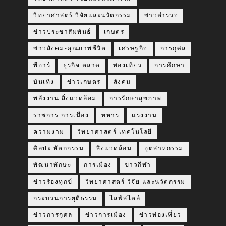
วิทยาศาสตร์ วิจัยและนวัตกรรม
ข่าวตำรวจ
ข่าวประชาสัมพันธ์
เกษตร
ข่าวสังคม-คุณภาพชีวิต
เศรษฐกิจ
การกุศล
พีอาร์
ธุรกิจ ตลาด
ท่องเที่ยว
การศึกษา
บันเทิง
ข่าวเกษตร
สังคม
พลังงาน สิ่งแวดล้อม
การรักษาสุขภาพ
ราชการ การเมือง
ทหาร
แรงงาน
ความงาม
วิทยาศาสตร์ เทคโนโลยี
ศิลปะ หัตถกรรม
สิ่งแวดล้อม
อุตสาหกรรม
พัฒนาทักษะ
การเมือง
ข่าวกีฬา
ข่าวร้องทุกข์
วิทยาศาสตร์ วิจัย และนวัตกรรม
กระบวนการยุติธรรม
ไลฟ์สไตล์
ข่าวการกุศล
ข่าวการเมือง
ข่าวท่องเที่ยว