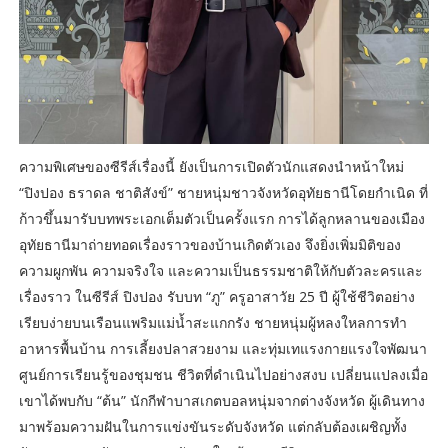
ความพิเศษของซีรีส์เรื่องนี้ ยังเป็นการเปิดตัวนักแสดงนำหน้าใหม่
“ปิงปอง ธราดล ชาติสังข์” ชายหนุ่มชาวจังหวัดอุทัยธานีโดยกำเนิด ที่
ก้าวขึ้นมารับบทพระเอกเต็มตัวเป็นครั้งแรก การได้ลูกหลานของเมือง
อุทัยธานีมาถ่ายทอดเรื่องราวของบ้านเกิดตัวเอง จึงยิ่งเพิ่มมิติของ
ความผูกพัน ความจริงใจ และความเป็นธรรมชาติให้กับตัวละครและ
เรื่องราว ในซีรีส์ ปิงปอง รับบท “ภู” ครูอาสาวัย 25 ปี ผู้ใช้ชีวิตอย่าง
เรียบง่ายบนเรือนแพริมแม่น้ำสะแกกรัง ชายหนุ่มผู้หลงใหลการทำ
อาหารพื้นบ้าน การเลี้ยงปลาสวยงาม และทุ่มเทแรงกายแรงใจพัฒนา
ศูนย์การเรียนรู้ของชุมชน ชีวิตที่ดำเนินไปอย่างสงบ เปลี่ยนแปลงเมื่อ
เขาได้พบกับ “ต้น” นักกีฬาบาสเกตบอลหนุ่มจากต่างจังหวัด ผู้เดินทาง
มาพร้อมความฝันในการแข่งขันระดับจังหวัด แต่กลับต้องเผชิญทั้ง