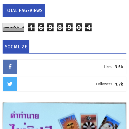
TOTAL PAGEVIEWS
1
6
9
8
9
0
4
SOCIALIZE
3.5k
Likes
1.7k
Followers