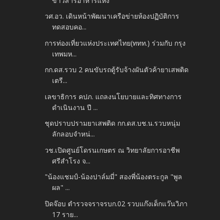
ข้าวสารอาหารแห้ง
วศ.อว. เดินหน้าพัฒนาเครือข่ายห้องปฏิบัติการ
ทดสอบคอ...
การท่องเที่ยวแห่งประเทศไทย(ททท.) ร่วมกับ กรุง
เทพมห...
กก.ดส.รวบ 2 คนขับรถตู้รับจ้างผันตัวค้ายาเสพติด
เตรี...
เลขาธิการ คปภ. แถลงนโยบายและทิศทางการ
ดำเนินงาน ปี ...
ชุดปราบปรามยาเสพติด กก.ดส.บช.น.รวบหนุ่ม
ลักลอบจำหน่...
วช.เปิดศูนย์โดรนเกษตร ณ วิทยาลัยการอาชีพ
ศรีสำโรง จ...
"น้องแชมป์-น้องปาล์มมี่" สองพี่น้องตระกูล "พูล
ผล" ...
ปิดจ๊อบ ตำรวจจราจรบก.02 รวบแก๊งเด็กแว๊นวิภา
17 ราย...