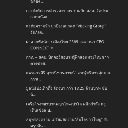
ฉลอง ...
กองบังคับการตำรวจจราจร ร่วมกับ สสส. จัดประ
กวดหนังส...
ส่งต่อความรัก ปกป้องอนาคต ”Vitaking Group”
จัดกิจก...
ผ่าฉากทัศน์การเมืองไทย 2569 วงเสวนา CEO
CONNEXT ’ส...
กกท. – สคม. ปิดคอร์สอบรมผู้ฝึกสอนมวยไทยชาว
ต่างชาติ...
แพท–วรสิริ สุพานิชวรภาชน์” จากผู้บริหารสู่สนาม
การเ...
มูลนิธิป่อเต็กตึ๊ง จัดงบฯ กว่า 18.25 ล้านบาท ซับ
น้...
เครือโรงพยาบาลพญาไท–เปาโล ผนึกกำลัง พรู
เด็นเชียล ป...
สมุทรสงคราม เตรียมจัดงาน“ส้มโอขาวใหญ่” รับ
ตรุษจีน ...