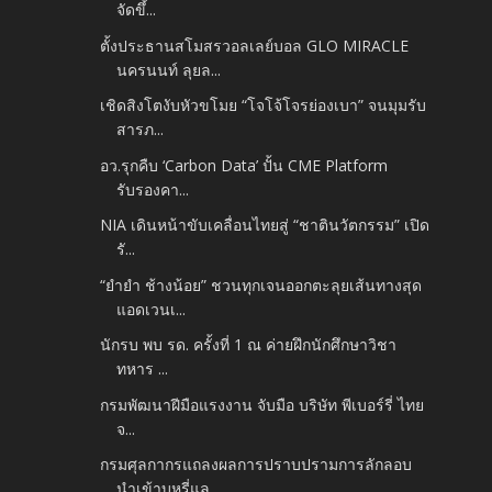
จัดขึ้...
ตั้งประธานสโมสรวอลเลย์บอล GLO MIRACLE
นครนนท์ ลุยล...
เชิดสิงโตงับหัวขโมย “โจโจ้โจรย่องเบา” จนมุมรับ
สารภ...
อว.รุกคืบ ‘Carbon Data’ ปั้น CME Platform
รับรองคา...
NIA เดินหน้าขับเคลื่อนไทยสู่ “ชาตินวัตกรรม” เปิด
รั...
“ยำยำ ช้างน้อย” ชวนทุกเจนออกตะลุยเส้นทางสุด
แอดเวนเ...
นักรบ พบ รด. ครั้งที่ 1 ณ ค่ายฝึกนักศึกษาวิชา
ทหาร ...
กรมพัฒนาฝีมือแรงงาน จับมือ บริษัท พีเบอร์รี่ ไทย
จ...
กรมศุลกากรแถลงผลการปราบปรามการลักลอบ
นำเข้าบุหรี่แล...