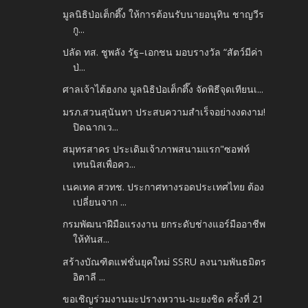
มูลนิธิป่อเต็กตึ๊ง ให้การต้อนรับนายอนุทิน ชาญวีร
กู...
ปลัด ทส. ชูพลัง รัฐ–เอกชน มอบรางวัล “สัตว์มีค่า
ป่...
ศาลเจ้าไต้ฮงกง มูลนิธิป่อเต็กตึ๊ง จัดพิธีจุดเทียนเ...
มรภ.สวนสุนันทา ประสบความสำเร็จอย่างงดงาม!
ปิดฉากเว...
สมุทรสาคร ประเดิมเจ้าภาพสนามแรก"ซอฟท์
เทนนิสเพื่อคว...
เนคเทค สวทช. ประกาศทางรอดประเทศไทย ต้อง
เปลี่ยนจาก ...
กรมพัฒนาฝีมือแรงงาน ยกระดับช่างแอร์มืออาชีพ
ให้ทันส...
สร้างบัณฑิตแฟชั่นยุคใหม่ SSRU ลงนามพันธมิตร
อิตาลี ...
ขอเชิญร่วมงานมะปรางหวาน-มะยงชิด ครั้งที่ 21