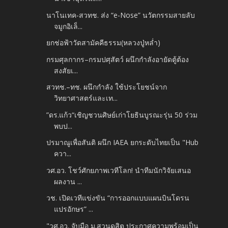
นาโนเทค-สวทช. ส่ง “e-Nose” นวัตกรรมสายลับ
จมูกอิเล็...
ยกช่อฟ้าวัดสามัคคีธรรม(หลวงปู่หล่ำ)
กรมศุลกากร–กรมปศุสัตว์ ผนึกกำลังอายัดตู้ต้อง
สงสัยเ...
สวทช.–ทช. ผนึกกำลัง ใช้ประโยชน์จาก
วิทยาศาสตร์และเท...
”ดร.แก้ว“เชิญชวนศิษย์เก่าโยธินบูรณะรุ่น 50 ร่วม
พบป...
ปรมาณูเพื่อสันติ ผนึก IAEA ยกระดับไทยเป็น "Hub
ควา...
วศ.อว. โชว์ศักยภาพเวทีโลก! นำทีมนักวิจัยเสนอ
ผลงาน ...
วช. เปิดเวทีแข่งขัน “การออกแบบแผนบินโดรน
แปรอักษร” ...
"วศ.อว. จับมือ ม.สวนดุสิต ประกาศความพร้อมเป็น