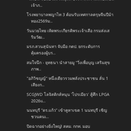
เจ้าภ...
โรงพยาบาลพญาไท 3 ต้อนรับเทศกาลตรุษจีนปีม้า
ทอง2569ม...
วันมวยไทย เทิดพระเกียรติพระเจ้าเสือ กรมส่งเส
ริมวัฒ...
มรภ.สวนสุนันทา จับมือ กตป. ยกระดับการ
คุ้มครองผู้บร...
สมใจนึก - ยุทธนา นำสายมู “วิ่งเพื่อบุญ เสริมสุข
ภาพ...
"อภิวิชญญ์" หนึ่งเดียวรวมพลังประชาชน ลั่น 1
เสียงก...
SCGJWD โลจิสติกส์หนุน 'โปรเมียว' สู้ศึก LPGA
2026แ...
นนทบุรี “ดร.แก้ว” เข้าคูหาเขต 1 นนทบุรี เชิญ
ชวนคนเ...
ปิดฉากอย่างยิ่งใหญ่! สคม. กกท. มอบ