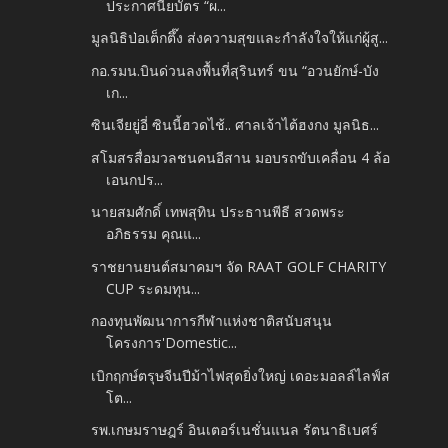
ประกาศนียบัตร “ผ...
มูลนิธิป่อเต็กตึ๊ง ส่งความสุขและกำลังใจให้แก่ผู้สู...
กอ.รมน.บินด่วนลงพื้นที่สุรินทร์ ขน “อวนยักษ์-บัง
เก...
ซินเจียยู่อี่ ซินนี้ฮวดไช้.. ศาลเจ้าไต้ฮงกง มูลนิธ...
สโมสรสื่อมวลชนคนอีสาน มอบรถขับเคลื่อน 4 ล้อ
เอนกปร...
นายสมศักดิ์ เทพสุทิน ประธานพีธี สวดพระ
อภิธรรม คุณแ...
ราชยานยนต์สมาคมฯ จัด RAAT GOLF CHARITY
CUP ระดมทุน...
กองทุนพัฒนาการกีฬาแห่งชาติสนับสนุน
โครงการ'Domestic...
เบิกฤกษ์ตรุษจีนปีม้าไฟสุดยิ่งใหญ่ เดอะมอลล์ไลฟ์ส
โต...
รพ.เกษมราษฎร์ อินเตอร์เนชั่นแนล รัตนาธิเบศร์