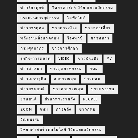
ข่าวร้องทุกข์
วิทยาศาสตร์ วิจัย และนวัตกรรม
กระบวนการยุติธรรม
ไลฟ์สไตล์
ข่าวการกุศล
ข่าวการเมือง
ข่าวท่องเที่ยว
พลังงาน-สิ่งแวดล้อม
ร้องทุกข์
ข่าวทหาร
กรมศุลกากร
ข่าวการศึกษา
ธุรกิจ-การตลาด
VIDEO
ข่าวบันเทิง
MV
ข่าวศาลนา
ข่าวอุตสาหกรรม
กทม.
ข่าวเศรษฐกิจ
สาธารณสุข
ข่าวกทม.
ข่าวยานยนต์
ข่าวสาธารณสุข
ข่าวแรงงาน
ยานยนต์
สำนักพระราชวัง
PEOPLE
ZOOM
กทม
การคลัง
ข่าวกทม
วัฒนธรรม
วิทยาศาสตร์ เทคโนโลยี วิจัยและนวัตกรรม