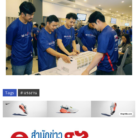
Tags
# แรงงาน