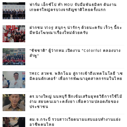
ฟาร์ม เอ็กซ์โป ทำ MOU จับมือพันธมิตร ดันงาน
เกษตรใหญ่ครบวงจรสัญชาติไทยครั้งแรก
ฝากชม Vlog สนุกๆ น่ารักๆ ด้วยนะครับ เร็วๆ นี้จะ
มีหนังโฆษณาเรื่องใหม่ด้วยครับ
"ชัชชาติ" ผู้ว่ากทม.เปิดงาน “Colorful คลองบาง
ลำพู”
TMEC สวทช. พลิกโฉม สู่การเข้าถึงเทคโนโลยี ‘เซ
มิคอนดักเตอร์’ เพื่อการพัฒนาอุตสาหกรรมในไทย
ตร.บางใหญ่ นนทบุรี ฝึกเข้มเสริมยุทธวิธีการใช้ไม้
ง่าม สยบคนเมา+คลั่งยา เพื่อความปลอดภัยของ
ประชาชน
ตม.จ.กระบี่ รวบสาวเวียดนามแสบแอบทำงานแย่ง
อาชีพคนไทย