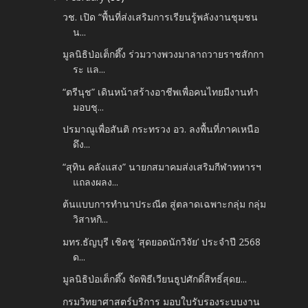
วช. เปิด “พื้นที่ส่งเสริมการเรียนรู้พลังงานชุมชน
น...
มูลนิธิป่อเต็กตึ๊ง ร่วมวางพวงมาลาถวายราชสักกา
ระ แล...
“ตรีนุช” เดินหน้าสร้างอาชีพเพื่อคนไทยมีงานทำ
มอบชุ...
ปรมาณูเพื่อสันติ กระทรวง อว. ลงพื้นที่ภาคเหนือ
ดึง...
“สุทิน คลังแสง” นายกสมาคมส่งเสริมกีฬาทหารฯ
แถลงผลง...
ต้นแบบการทำนาประณีต สู่ตลาดเฉพาะกลุ่ม กลุ่ม
วิสาหกิ...
มทร.ธัญบุรี เชิดชู ‘สุดยอดนักวิจัย’ ประจำปี 2568
ด...
มูลนิธิป่อเต็กตึ๊ง จัดพิธีเวียนธูปศักดิ์สิทธิ์สุดย...
กรมวิทยาศาสตร์บริการ มอบใบรับรองระบบงาน