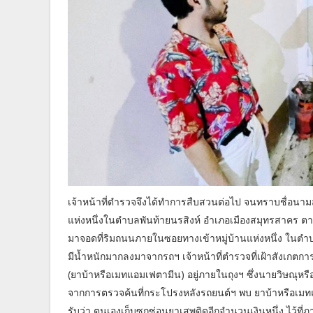
เจ้าหน้าที่ตำรวจจึงได้ทำการสืบสวนต่อไป จนทราบชื่อนามสกุ
แห่งหนึ่งในตำบลพันท้ายนรสิงห์ อำเภอเมืองสมุทรสาคร ตาม
มาจอดที่ริมถนนภายในซอยทางเข้าหมู่บ้านแห่งหนึ่ง ในตำบล
มีน้ำหนักมากลงมาจากรถฯ เจ้าหน้าที่ตำรวจที่เฝ้าสังเกตก
(ยาบ้าหรือเมทแอมเฟตามีน) อยู่ภายในถุงฯ ซึ่งนายวิษณุหรื
จากการตรวจค้นที่กระโปรงหลังรถยนต์ฯ พบ ยาบ้าหรือเมทแ
รับว่า ตนเองเก็บซุกซ่อนยาเสพติดอีกจำนวนเงินหนึ่ง ไว้ที