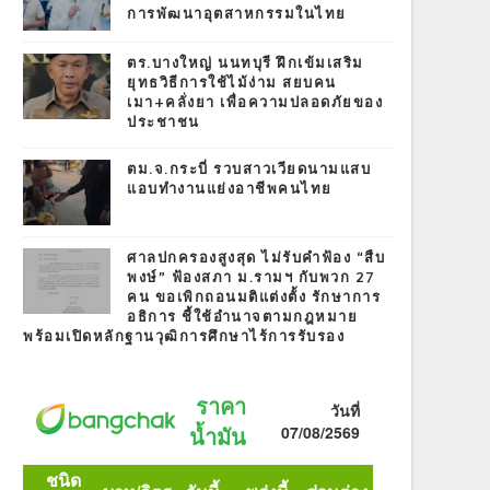
การพัฒนาอุตสาหกรรมในไทย
ตร.บางใหญ่ นนทบุรี ฝึกเข้มเสริม
ยุทธวิธีการใช้ไม้ง่าม สยบคน
เมา+คลั่งยา เพื่อความปลอดภัยของ
ประชาชน
ตม.จ.กระบี่ รวบสาวเวียดนามแสบ
แอบทำงานแย่งอาชีพคนไทย
ศาลปกครองสูงสุด ไม่รับคำฟ้อง “สืบ
พงษ์” ฟ้องสภา ม.รามฯ กับพวก 27
คน ขอเพิกถอนมติแต่งตั้ง รักษาการ
อธิการ ชี้ใช้อำนาจตามกฎหมาย
พร้อมเปิดหลักฐานวุฒิการศึกษาไร้การรับรอง