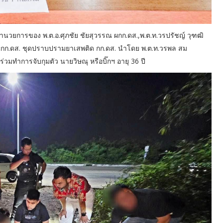
อำนวยการของ พ.ต.อ.ศุภชัย ชัยสุวรรณ ผกก.ดส.,พ.ต.ท.วรปรัชญ์ วุฑฒิ
อง ผกก.ดส. ชุดปราบปรามยาเสพติด กก.ดส. นำโดย พ.ต.ท.วรพล สม
่วมทำการจับกุมตัว นายวิษณุ หรือบิ๊กฯ อายุ 36 ปี