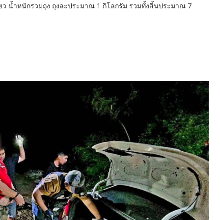
เขียว น้ำหนักรวมถุง ถุงละประมาณ 1 กิโลกรัม รวมทั้งสิ้นประมาณ 7