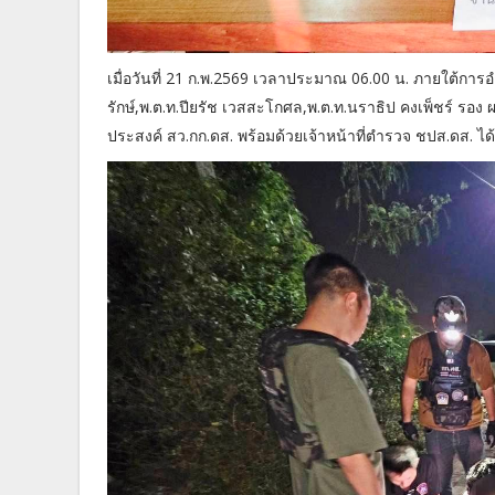
เมื่อวันที่ 21 ก.พ.2569 เวลาประมาณ 06.00 น. ภายใต้การ
รักษ์,พ.ต.ท.ปียรัช เวสสะโกศล,พ.ต.ท.นราธิป คงเพ็ชร์ ร
ประสงค์ สว.กก.ดส. พร้อมด้วยเจ้าหน้าที่ตำรวจ ชปส.ดส. ได้ร