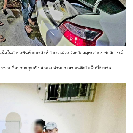
นึ่งในตำบลพันท้ายนรสิงห์ อำเภอเมือง จังหวัดสมุทรสาคร พฤติการณ์
ไม่ทราบชื่อนามสกุลจริง ลักลอบจำหน่ายยาเสพติดในพื้นมี่จังหวัด