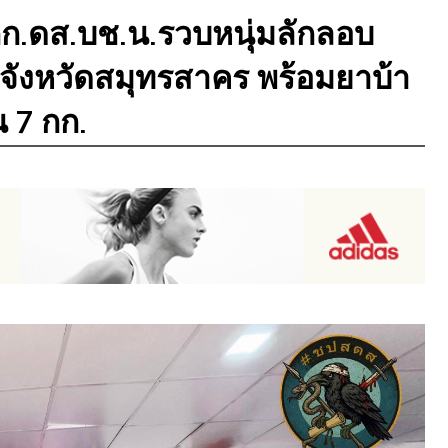
ก.ดส.บช.น.รวบหนุ่มลักลอบ
่จังหวัดสมุทรสาคร พร้อมยาบ้า
 7 กก.