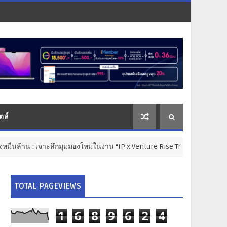
ตล์
เจาะลึกมุมมองใหม่ในงาน “IP x Venture Rise Thailand 2026”
คม
TOTAL PAGEVIEWS
1
6
8
9
6
2
4