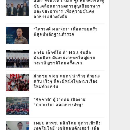
สศก. ร่วมเวที FSMM ชูบทบาทภาครัฐ
ขับเคลื่อนการลดการสูญเสียอาหาร
และขยะอาหาร เพื่อความมั่นคง
อาหารอย่างยั่งยืน
"ไตรรงค์ Market” เพื่อครอบครัว
พิสูจน์หลักฐานตำรวจ
ฟาร์ม เอ็กซ์โป ทำ MOU จับมือ
พันธมิตร ดันงานเกษตรใหญ่ครบ
วงจรสัญชาติไทยครั้งแรก
ฝากชม Vlog สนุกๆ น่ารักๆ ด้วยนะ
ครับ เร็วๆ นี้จะมีหนังโฆษณาเรื่อง
ใหม่ด้วยครับ
"ชัชชาติ" ผู้ว่ากทม.เปิดงาน
“Colorful คลองบางลำพู”
TMEC สวทช. พลิกโฉม สู่การเข้าถึง
เทคโนโลยี ‘เซมิคอนดักเตอร์’ เพื่อ