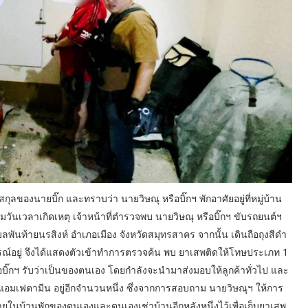
ลของนายบิ๊ก และทราบว่า นายวิษณุ หรือบิ๊กฯ พักอาศัยอยู่ที่หมู่บ้าน
วันเวลาเกิดเหตุ เจ้าหน้าที่ตำรวจพบ นายวิษณุ หรือบิ๊กฯ ขับรถยนต์ฯ
พันท้ายนรสิงห์ อำเภอเมือง จังหวัดสมุทรสาคร จากนั้น เดินถือถุงสีดำ
ารณ์อยู่ จึงได้แสดงตัวเข้าทำการตรวจค้น พบ ยาเสพติดให้โทษประเภท 1
อบิ๊กฯ รับว่าเป็นของตนเอง โดยกำลังจะนำมาส่งมอบให้ลูกค้าทั่วไป และ
อมเฟตามีน อยู่อีกจำนวนหนึ่ง ซึ่งจากการสอบถาม นายวิษณุฯ ให้การ
่ภายในบ้านพักของตนเองและตนเองเช่าบ้านอีกหลังหนึ่งไว้เพื่อเก็บยาเสพ