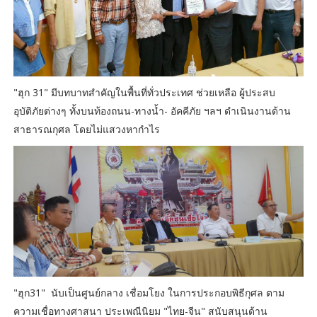
"ฮุก 31" มีบทบาทสำคัญในพื้นที่ทั่วประเทศ ช่วยเหลือ ผู้ประสบ
อุบัติภัยต่างๆ ทั้งบนท้องถนน-ทางนํ้า- อัคคีภัย ฯลฯ ดำเนินงานด้าน
สาธารณกุศล โดยไม่แสวงหากำไร
"ฮุก31" นับเป็นศูนย์กลาง เชื่อมโยง ในการประกอบพิธีกุศล ตาม
ความเชื่อทางศาสนา ประเพณีนิยม "ไทย-จีน" สนับสนุนด้าน