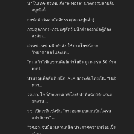
นาโนเทค-สวทช. ส่ง “e-Nose” นวัตกรรมสายลับ
จมูกอิเล็...
ยกช่อฟ้าวัดสามัคคีธรรม(หลวงปู่หล่ำ)
กรมศุลกากร–กรมปศุสัตว์ ผนึกกำลังอายัดตู้ต้อง
สงสัยเ...
สวทช.–ทช. ผนึกกำลัง ใช้ประโยชน์จาก
วิทยาศาสตร์และเท...
”ดร.แก้ว“เชิญชวนศิษย์เก่าโยธินบูรณะรุ่น 50 ร่วม
พบป...
ปรมาณูเพื่อสันติ ผนึก IAEA ยกระดับไทยเป็น "Hub
ควา...
วศ.อว. โชว์ศักยภาพเวทีโลก! นำทีมนักวิจัยเสนอ
ผลงาน ...
วช. เปิดเวทีแข่งขัน “การออกแบบแผนบินโดรน
แปรอักษร” ...
"วศ.อว. จับมือ ม.สวนดุสิต ประกาศความพร้อมเป็น
เจ้าภ...