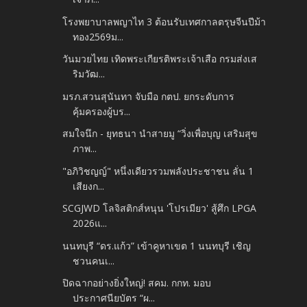
โรงพยาบาลพญาไท 3 ต้อนรับเทศกาลตรุษจีนปีม้า
ทอง2569ม...
วันมวยไทย เทิดพระเกียรติพระเจ้าเสือ กรมส่งเส
ริมวัฒ...
มรภ.สวนสุนันทา จับมือ กตป. ยกระดับการ
คุ้มครองผู้บร...
สมใจนึก - ยุทธนา นำสายมู “วิ่งเพื่อบุญ เสริมสุข
ภาพ...
"อภิวิชญญ์" หนึ่งเดียวรวมพลังประชาชน ลั่น 1
เสียงก...
SCGJWD โลจิสติกส์หนุน 'โปรเมียว' สู้ศึก LPGA
2026แ...
นนทบุรี “ดร.แก้ว” เข้าคูหาเขต 1 นนทบุรี เชิญ
ชวนคนเ...
ปิดฉากอย่างยิ่งใหญ่! สคม. กกท. มอบ
ประกาศนียบัตร “ผ...