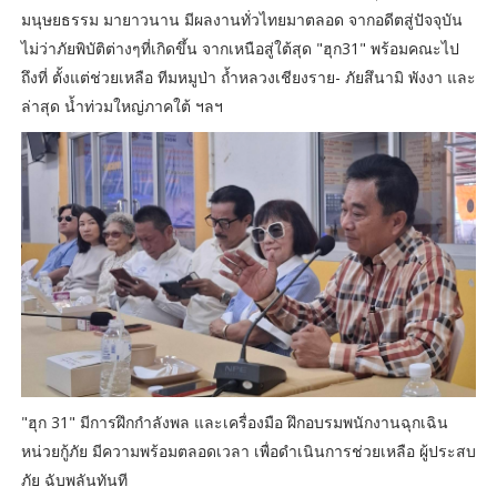
มนุษยธรรม มายาวนาน มีผลงานทั่วไทยมาตลอด จากอดีตสู่ปัจจุบัน
ไม่ว่าภัยพิบัติต่างๆที่เกิดขึ้น จากเหนือสู่ใต้สุด "ฮุก31" พร้อมคณะไป
ถึงที่ ตั้งแต่ช่วยเหลือ ทีมหมูป่า ถํ้าหลวงเชียงราย- ภัยสึนามิ พังงา และ
ล่าสุด นํ้าท่วมใหญ่ภาคใต้ ฯลฯ
"ฮุก 31" มีการฝึกกำลังพล และเครื่องมือ ฝึกอบรมพนักงานฉุกเฉิน
หน่วยกู้ภัย มีความพร้อมตลอดเวลา เพื่อดำเนินการช่วยเหลือ ผู้ประสบ
ภัย ฉับพลันทันที