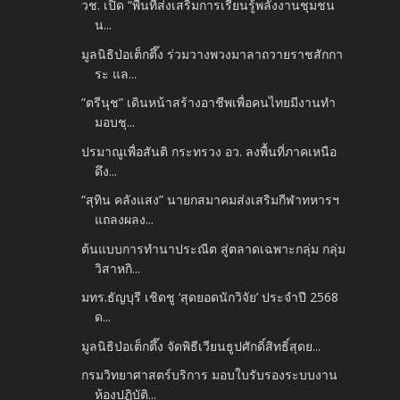
วช. เปิด “พื้นที่ส่งเสริมการเรียนรู้พลังงานชุมชน
น...
มูลนิธิป่อเต็กตึ๊ง ร่วมวางพวงมาลาถวายราชสักกา
ระ แล...
“ตรีนุช” เดินหน้าสร้างอาชีพเพื่อคนไทยมีงานทำ
มอบชุ...
ปรมาณูเพื่อสันติ กระทรวง อว. ลงพื้นที่ภาคเหนือ
ดึง...
“สุทิน คลังแสง” นายกสมาคมส่งเสริมกีฬาทหารฯ
แถลงผลง...
ต้นแบบการทำนาประณีต สู่ตลาดเฉพาะกลุ่ม กลุ่ม
วิสาหกิ...
มทร.ธัญบุรี เชิดชู ‘สุดยอดนักวิจัย’ ประจำปี 2568
ด...
มูลนิธิป่อเต็กตึ๊ง จัดพิธีเวียนธูปศักดิ์สิทธิ์สุดย...
กรมวิทยาศาสตร์บริการ มอบใบรับรองระบบงาน
ห้องปฏิบัติ...