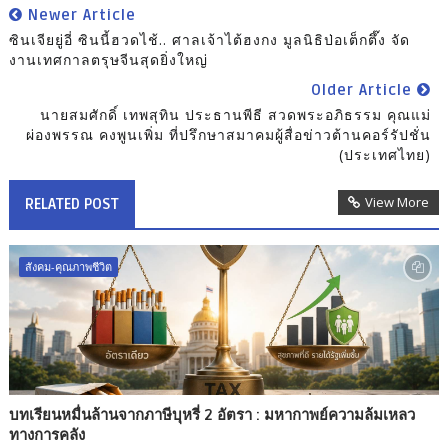
Newer Article
ซินเจียยู่อี่ ซินนี้ฮวดไช้.. ศาลเจ้าไต้ฮงกง มูลนิธิป่อเต็กตึ๊ง จัด
งานเทศกาลตรุษจีนสุดยิ่งใหญ่
Older Article
นายสมศักดิ์ เทพสุทิน ประธานพีธี สวดพระอภิธรรม คุณแม่
ผ่องพรรณ คงพูนเพิ่ม ที่ปรึกษาสมาคมผู้สื่อข่าวต้านคอร์รัปชั่น
(ประเทศไทย)
View More
RELATED POST
สังคม-คุณภาพชีวิต
บทเรียนหมื่นล้านจากภาษีบุหรี่ 2 อัตรา : มหากาพย์ความล้มเหลว
ทางการคลัง