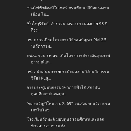
ช่างไฟฟ้าต้องมีใบเซอร์ กรมพัฒนาฝีมือแรงงาน
เตือน ไม...
ซึ้งทั้งบุรีรัมย์! ตำรวจนางรองประคองยาย 93 ปี
ถึงร...
วช. ตรวจเยี่ยมโครงการวิจัยลดปัญหา PM 2.5
“นวัตกรรม...
บช.น. ร่วม รพ.ตร. เปิดโครงการประเมินสุขภาพ
อารมณ์แล...
วช. สนับสนุนการยกระดับผลงานวิจัยนวัตกรรม
วิจัยTRLสู...
การประชุมมหกรรมวิชาการฟ้าใส สถาบัน
อุดมศึกษาปลอดบุห...
“ของขวัญปีใหม่ อว. 2569” วช.ส่งมอบนวัตกรรม
เตาไบโอช...
โรงเรียนวัดมะลิ มอบทุนธรรมศึกษาและแจก
ข้าวสารอาหารแห้ง