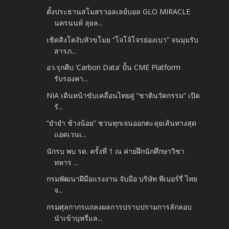
ตั้งประธานสโมสรวอลเลย์บอล GLO MIRACLE
นครนนท์ ลุยล...
เชิดสิงโตงับหัวขโมย “โจโจ้โจรย่องเบา” จนมุมรับ
สารภ...
อว.รุกคืบ ‘Carbon Data’ ปั้น CME Platform
รับรองคา...
NIA เดินหน้าขับเคลื่อนไทยสู่ “ชาตินวัตกรรม” เปิด
รั...
“ยำยำ ช้างน้อย” ชวนทุกเจนออกตะลุยเส้นทางสุด
แอดเวนเ...
นักรบ พบ รด. ครั้งที่ 1 ณ ค่ายฝึกนักศึกษาวิชา
ทหาร ...
กรมพัฒนาฝีมือแรงงาน จับมือ บริษัท พีเบอร์รี่ ไทย
จ...
กรมศุลกากรแถลงผลการปราบปรามการลักลอบ
นำเข้าบุหรี่แล...