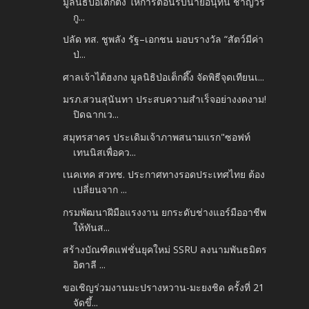
มูลนิธิป่อเต็กตึ๊ง ให้การต้อนรับนายอนุทิน ชาญวีร
กู...
ปลัด ทส. ชูพลัง รัฐ–เอกชน มอบรางวัล “สัตว์มีค่า
ป่...
ศาลเจ้าไต้ฮงกง มูลนิธิป่อเต็กตึ๊ง จัดพิธีจุดเทียนเ...
มรภ.สวนสุนันทา ประสบความสำเร็จอย่างงดงาม!
ปิดฉากเว...
สมุทรสาคร ประเดิมเจ้าภาพสนามแรก"ซอฟท์
เทนนิสเพื่อคว...
เนคเทค สวทช. ประกาศทางรอดประเทศไทย ต้อง
เปลี่ยนจาก ...
กรมพัฒนาฝีมือแรงงาน ยกระดับช่างแอร์มืออาชีพ
ให้ทันส...
สร้างบัณฑิตแฟชั่นยุคใหม่ SSRU ลงนามพันธมิตร
อิตาลี ...
ขอเชิญร่วมงานมะปรางหวาน-มะยงชิด ครั้งที่ 21
จัดขึ้...