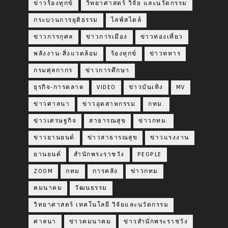
ข่าวร้องทุกข์
วิทยาศาสตร์ วิจัย และนวัตกรรม
กระบวนการยุติธรรม
ไลฟ์สไตล์
ข่าวการกุศล
ข่าวการเมือง
ข่าวท่องเที่ยว
พลังงาน-สิ่งแวดล้อม
ร้องทุกข์
ข่าวทหาร
กรมศุลกากร
ข่าวการศึกษา
ธุรกิจ-การตลาด
VIDEO
ข่าวบันเทิง
MV
ข่าวศาลนา
ข่าวอุตสาหกรรม
กทม.
ข่าวเศรษฐกิจ
สาธารณสุข
ข่าวกทม.
ข่าวยานยนต์
ข่าวสาธารณสุข
ข่าวแรงงาน
ยานยนต์
สำนักพระราชวัง
PEOPLE
ZOOM
กทม
การคลัง
ข่าวกทม
คมนาคม
วัฒนธรรม
วิทยาศาสตร์ เทคโนโลยี วิจัยและนวัตกรรม
ศาลนา
ข่าวคมนาคม
ข่าวสำนักพระราชวัง