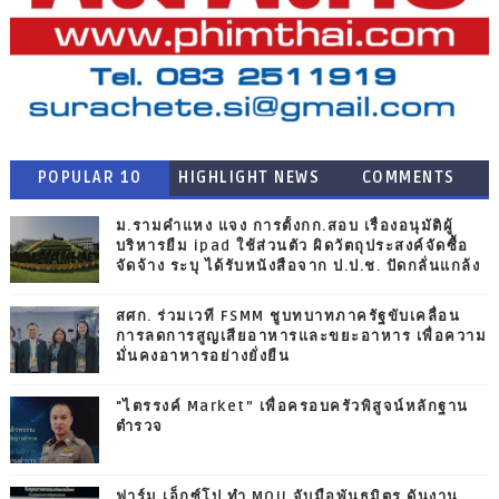
POPULAR 10
HIGHLIGHT NEWS
COMMENTS
ม.รามคำแหง แจง การตั้งกก.สอบ เรื่องอนุมัติผู้
บริหารยืม ipad ใช้ส่วนตัว ผิดวัตถุประสงค์จัดซื้อ
จัดจ้าง ระบุ ได้รับหนังสือจาก ป.ป.ช. ปัดกลั่นแกล้ง
สศก. ร่วมเวที FSMM ชูบทบาทภาครัฐขับเคลื่อน
การลดการสูญเสียอาหารและขยะอาหาร เพื่อความ
มั่นคงอาหารอย่างยั่งยืน
"ไตรรงค์ Market” เพื่อครอบครัวพิสูจน์หลักฐาน
ตำรวจ
ฟาร์ม เอ็กซ์โป ทำ MOU จับมือพันธมิตร ดันงาน