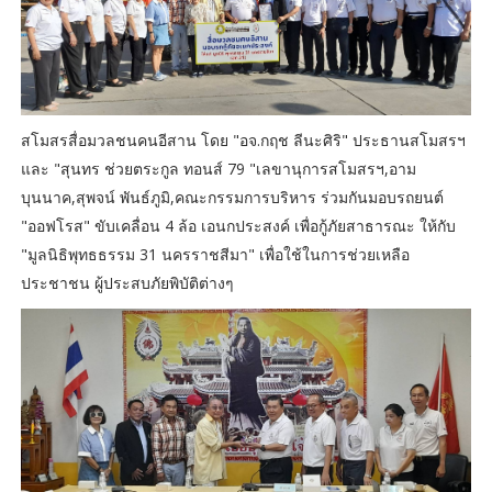
สโมสรสื่อมวลชนคนอีสาน โดย "อจ.กฤช ลีนะศิริ" ประธานสโมสรฯ
และ "สุนทร ช่วยตระกูล ทอนส์ 79 "เลขานุการสโมสรฯ,อาม
บุนนาค,สุพจน์ พันธ์ภูมิ,คณะกรรมการบริหาร ร่วมกันมอบรถยนต์
"ออฟโรส" ขับเคลื่อน 4 ล้อ เอนกประสงค์ เพื่อกู้ภัยสาธารณะ ให้กับ
"มูลนิธิพุทธธรรม 31 นครราชสีมา" เพื่อใช้ในการช่วยเหลือ
ประชาชน ผู้ประสบภัยพิบัติต่างๆ