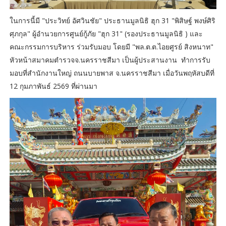
ในการนี้มี "ประวิทย์ อัศวินชัย" ประธานมูลนิธิ ฮุก 31 "พิสิษฐ์ พงษ์ศิริ
ศุภกุล" ผู้อำนวยการศูนย์กู้ภัย "ฮุก 31" (รองประธานมูลนิธิ ) และ
คณะกรรมการบริหาร ร่วมรับมอบ โดยมี "พล.ต.ต.ไอยศูรย์ สิงหนาท"
หัวหน้าสมาคมตำรวจจ.นครราชสีมา เป็นผู้ประสานงาน ทำการรับ
มอบที่สำนักงานใหญ่ ถนนบายพาส จ.นครราชสีมา เมื่อวันพฤหัสบดีที่
12 กุมภาพันธ์ 2569 ที่ผ่านมา