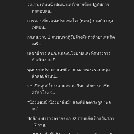
วศ.อว. เดินหน้าพัฒนาเครือข่ายห้องปฏิบัติการ
ทดสอบคอ...
การท่องเที่ยวแห่งประเทศไทย(ททท.) ร่วมกับ กรุง
เทพมห...
กก.ดส.รวบ 2 คนขับรถตู้รับจ้างผันตัวค้ายาเสพติด
เตรี...
เลขาธิการ คปภ. แถลงนโยบายและทิศทางการ
ดำเนินงาน ปี ...
ชุดปราบปรามยาเสพติด กก.ดส.บช.น.รวบหนุ่ม
ลักลอบจำหน่...
วช.เปิดศูนย์โดรนเกษตร ณ วิทยาลัยการอาชีพ
ศรีสำโรง จ...
"น้องแชมป์-น้องปาล์มมี่" สองพี่น้องตระกูล "พูล
ผล" ...
ปิดจ๊อบ ตำรวจจราจรบก.02 รวบแก๊งเด็กแว๊นวิภา
17 ราย...