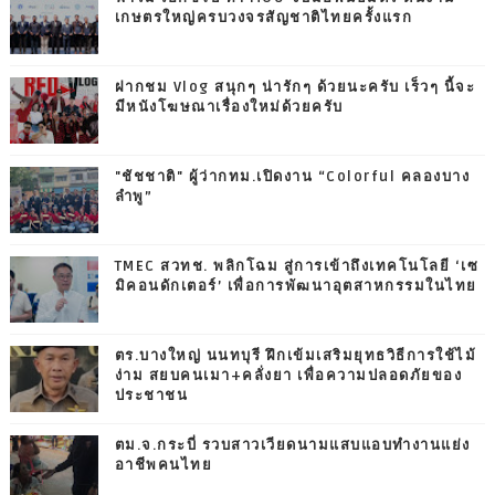
เกษตรใหญ่ครบวงจรสัญชาติไทยครั้งแรก
ฝากชม Vlog สนุกๆ น่ารักๆ ด้วยนะครับ เร็วๆ นี้จะ
มีหนังโฆษณาเรื่องใหม่ด้วยครับ
"ชัชชาติ" ผู้ว่ากทม.เปิดงาน “Colorful คลองบาง
ลำพู”
TMEC สวทช. พลิกโฉม สู่การเข้าถึงเทคโนโลยี ‘เซ
มิคอนดักเตอร์’ เพื่อการพัฒนาอุตสาหกรรมในไทย
ตร.บางใหญ่ นนทบุรี ฝึกเข้มเสริมยุทธวิธีการใช้ไม้
ง่าม สยบคนเมา+คลั่งยา เพื่อความปลอดภัยของ
ประชาชน
ตม.จ.กระบี่ รวบสาวเวียดนามแสบแอบทำงานแย่ง
อาชีพคนไทย