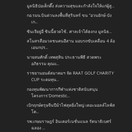
มูลนิธิป่อเต็กตึ๊ง ส่งความสุขและกำลังใจให้แก่ผู้สู...
กอ.รมน.บินด่วนลงพื้นที่สุรินทร์ ขน “อวนยักษ์-บัง
เก...
ซินเจียยู่อี่ ซินนี้ฮวดไช้.. ศาลเจ้าไต้ฮงกง มูลนิธ...
สโมสรสื่อมวลชนคนอีสาน มอบรถขับเคลื่อน 4 ล้อ
เอนกปร...
นายสมศักดิ์ เทพสุทิน ประธานพีธี สวดพระ
อภิธรรม คุณแ...
ราชยานยนต์สมาคมฯ จัด RAAT GOLF CHARITY
CUP ระดมทุน...
กองทุนพัฒนาการกีฬาแห่งชาติสนับสนุน
โครงการ'Domestic...
เบิกฤกษ์ตรุษจีนปีม้าไฟสุดยิ่งใหญ่ เดอะมอลล์ไลฟ์ส
โต...
รพ.เกษมราษฎร์ อินเตอร์เนชั่นแนล รัตนาธิเบศร์
ฉลอง ...