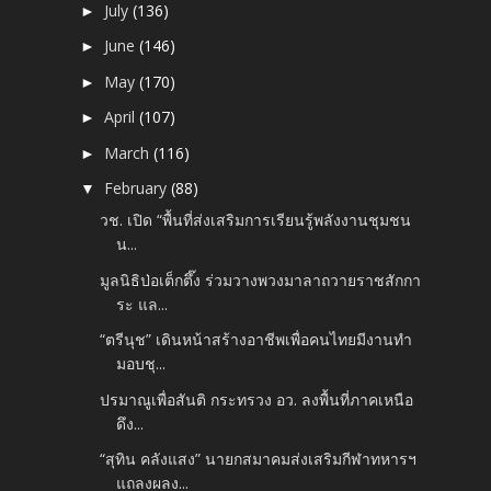
July
(136)
►
June
(146)
►
May
(170)
►
April
(107)
►
March
(116)
►
February
(88)
▼
วช. เปิด “พื้นที่ส่งเสริมการเรียนรู้พลังงานชุมชน
น...
มูลนิธิป่อเต็กตึ๊ง ร่วมวางพวงมาลาถวายราชสักกา
ระ แล...
“ตรีนุช” เดินหน้าสร้างอาชีพเพื่อคนไทยมีงานทำ
มอบชุ...
ปรมาณูเพื่อสันติ กระทรวง อว. ลงพื้นที่ภาคเหนือ
ดึง...
“สุทิน คลังแสง” นายกสมาคมส่งเสริมกีฬาทหารฯ
แถลงผลง...