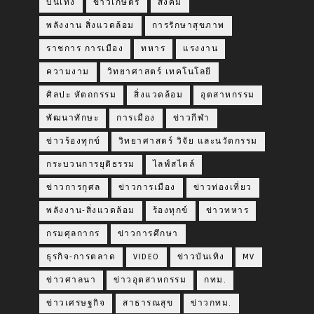
บันเทิง
ข่าวเกษตร
สังคม
พลังงาน สิ่งแวดล้อม
การรักษาสุขภาพ
ราชการ การเมือง
ทหาร
แรงงาน
ความงาม
วิทยาศาสตร์ เทคโนโลยี
ศิลปะ หัตถกรรม
สิ่งแวดล้อม
อุตสาหกรรม
พัฒนาทักษะ
การเมือง
ข่าวกีฬา
ข่าวร้องทุกข์
วิทยาศาสตร์ วิจัย และนวัตกรรม
กระบวนการยุติธรรม
ไลฟ์สไตล์
ข่าวการกุศล
ข่าวการเมือง
ข่าวท่องเที่ยว
พลังงาน-สิ่งแวดล้อม
ร้องทุกข์
ข่าวทหาร
กรมศุลกากร
ข่าวการศึกษา
ธุรกิจ-การตลาด
VIDEO
ข่าวบันเทิง
MV
ข่าวศาลนา
ข่าวอุตสาหกรรม
กทม.
ข่าวเศรษฐกิจ
สาธารณสุข
ข่าวกทม.