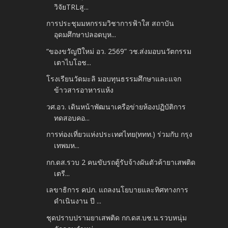
วิจัยTRLสู...
การประชุมมหกรรมวิชาการฟ้าใส สถาบัน
อุดมศึกษาปลอดบุห...
“ของขวัญปีใหม่ อว. 2569” วช.ส่งมอบนวัตกรรม
เตาไบโอช...
โรงเรียนวัดมะลิ มอบทุนธรรมศึกษาและแจก
ข้าวสารอาหารแห้ง
วศ.อว. เดินหน้าพัฒนาเครือข่ายห้องปฏิบัติการ
ทดสอบคอ...
การท่องเที่ยวแห่งประเทศไทย(ททท.) ร่วมกับ กรุง
เทพมห...
กก.ดส.รวบ 2 คนขับรถตู้รับจ้างผันตัวค้ายาเสพติด
เตรี...
เลขาธิการ คปภ. แถลงนโยบายและทิศทางการ
ดำเนินงาน ปี ...
ชุดปราบปรามยาเสพติด กก.ดส.บช.น.รวบหนุ่ม