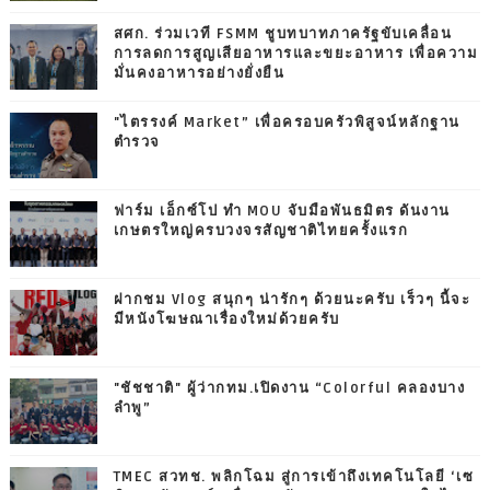
สศก. ร่วมเวที FSMM ชูบทบาทภาครัฐขับเคลื่อน
การลดการสูญเสียอาหารและขยะอาหาร เพื่อความ
มั่นคงอาหารอย่างยั่งยืน
"ไตรรงค์ Market” เพื่อครอบครัวพิสูจน์หลักฐาน
ตำรวจ
ฟาร์ม เอ็กซ์โป ทำ MOU จับมือพันธมิตร ดันงาน
เกษตรใหญ่ครบวงจรสัญชาติไทยครั้งแรก
ฝากชม Vlog สนุกๆ น่ารักๆ ด้วยนะครับ เร็วๆ นี้จะ
มีหนังโฆษณาเรื่องใหม่ด้วยครับ
"ชัชชาติ" ผู้ว่ากทม.เปิดงาน “Colorful คลองบาง
ลำพู”
TMEC สวทช. พลิกโฉม สู่การเข้าถึงเทคโนโลยี ‘เซ