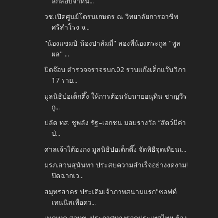
ลักลอบจำหน่...
วช.เปิดศูนย์โดรนเกษตร ณ วิทยาลัยการอาชีพ
ศรีสำโรง จ...
"น้องแชมป์-น้องปาล์มมี่" สองพี่น้องตระกูล "พูล
ผล" ...
ปิดจ๊อบ ตำรวจจราจรบก.02 รวบแก๊งเด็กแว๊นวิภา
17 ราย...
มูลนิธิป่อเต็กตึ๊ง ให้การต้อนรับนายอนุทิน ชาญวีร
กู...
ปลัด ทส. ชูพลัง รัฐ–เอกชน มอบรางวัล “สัตว์มีค่า
ป่...
ศาลเจ้าไต้ฮงกง มูลนิธิป่อเต็กตึ๊ง จัดพิธีจุดเทียนเ...
มรภ.สวนสุนันทา ประสบความสำเร็จอย่างงดงาม!
ปิดฉากเว...
สมุทรสาคร ประเดิมเจ้าภาพสนามแรก"ซอฟท์
เทนนิสเพื่อคว...
เนคเทค สวทช. ประกาศทางรอดประเทศไทย ต้อง