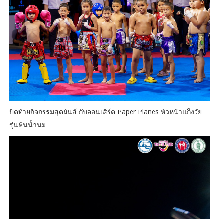
ปิดท้ายกิจกรรมสุดมันส์ กับคอนเสิร์ต Paper Planes หัวหน้าแก็งวัย
รุ่นฟันน้ำนม