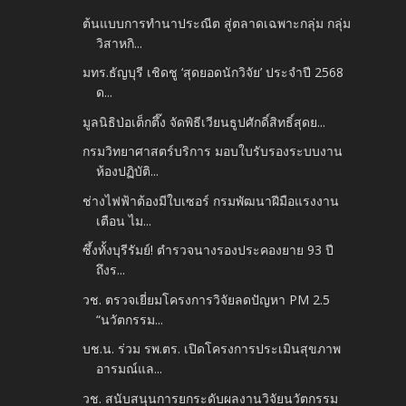
ต้นแบบการทำนาประณีต สู่ตลาดเฉพาะกลุ่ม กลุ่ม
วิสาหกิ...
มทร.ธัญบุรี เชิดชู ‘สุดยอดนักวิจัย’ ประจำปี 2568
ด...
มูลนิธิป่อเต็กตึ๊ง จัดพิธีเวียนธูปศักดิ์สิทธิ์สุดย...
กรมวิทยาศาสตร์บริการ มอบใบรับรองระบบงาน
ห้องปฏิบัติ...
ช่างไฟฟ้าต้องมีใบเซอร์ กรมพัฒนาฝีมือแรงงาน
เตือน ไม...
ซึ้งทั้งบุรีรัมย์! ตำรวจนางรองประคองยาย 93 ปี
ถึงร...
วช. ตรวจเยี่ยมโครงการวิจัยลดปัญหา PM 2.5
“นวัตกรรม...
บช.น. ร่วม รพ.ตร. เปิดโครงการประเมินสุขภาพ
อารมณ์แล...
วช. สนับสนุนการยกระดับผลงานวิจัยนวัตกรรม