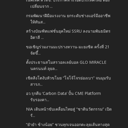
เปลี่ยนจาก ...
กรมพัฒนาฝีมือแรงงาน ยกระดับช่างแอร์มืออาชีพ
ให้ทันส...
สร้างบัณฑิตแฟชั่นยุคใหม่ SSRU ลงนามพันธมิตร
อิตาลี ...
ขอเชิญร่วมงานมะปรางหวาน-มะยงชิด ครั้งที่ 21
จัดขึ้...
ตั้งประธานสโมสรวอลเลย์บอล GLO MIRACLE
นครนนท์ ลุยล...
เชิดสิงโตงับหัวขโมย “โจโจ้โจรย่องเบา” จนมุมรับ
สารภ...
อว.รุกคืบ ‘Carbon Data’ ปั้น CME Platform
รับรองคา...
NIA เดินหน้าขับเคลื่อนไทยสู่ “ชาตินวัตกรรม” เปิด
รั...
“ยำยำ ช้างน้อย” ชวนทุกเจนออกตะลุยเส้นทางสุด