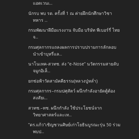
แอดเวนเ...
นักรบ พบ รด. ครั้งที่ 1 ณ ค่ายฝึกนักศึกษาวิชา
ทหาร ...
กรมพัฒนาฝีมือแรงงาน จับมือ บริษัท พีเบอร์รี่ ไทย
จ...
กรมศุลกากรแถลงผลการปราบปรามการลักลอบ
นำเข้าบุหรี่แล...
นาโนเทค-สวทช. ส่ง “e-Nose” นวัตกรรมสายลับ
จมูกอิเล็...
ยกช่อฟ้าวัดสามัคคีธรรม(หลวงปู่หล่ำ)
กรมศุลกากร–กรมปศุสัตว์ ผนึกกำลังอายัดตู้ต้อง
สงสัยเ...
สวทช.–ทช. ผนึกกำลัง ใช้ประโยชน์จาก
วิทยาศาสตร์และเท...
”ดร.แก้ว“เชิญชวนศิษย์เก่าโยธินบูรณะรุ่น 50 ร่วม
พบป...