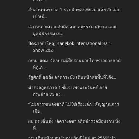
สืบสวนนครบาล 1 รวบนักท่องเที่ยวมาเลฯ ลักลอบ
เข้าเมื...
สภาทนายความจับมือ สมาคมธรรมาภิบาล และ
มูลนิธิธรรมาภ...
ปิดฉากยิ่งใหญ่ Bangkok International Hair
Show 202...
กกท.–สคม. จัดอบรมผู้ฝึกสอนมวยไทยชาวต่างชาติ
ที่ภูเก...
รัฐศักดิ์ สุขยิ่ง ลาดกระบัง เดินหน้าลุยพื้นที่โค้ง...
ตำรวจภูธรภาค 1 ชี้แจงเพจพระจันทร์ ลาย
กระต่าย V5 ลง...
“ไม่เคารพเพลงชาติ ไม่ใช่เรื่องเล็ก : สัญญาณการ
เมือ...
ผบ.ตร.เซ็นตั้ง "อัคราเดช" อดีตตำรวจมือปราบ นั่ง
ที่...
วช. เดินหน้ามอบ “ของขวัญปีใหม่ อว.2569” นำ