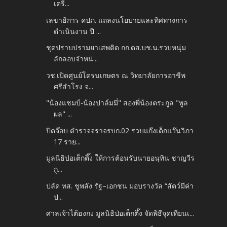
เตรี...
เลขาธิการ คปภ. แถลงนโยบายและทิศทางการ
ดำเนินงาน ปี ...
ชุดปราบปรามยาเสพติด กก.ดส.บช.น.รวบหนุ่ม
ลักลอบจำหน่...
วช.เปิดศูนย์โดรนเกษตร ณ วิทยาลัยการอาชีพ
ศรีสำโรง จ...
"น้องแชมป์-น้องปาล์มมี่" สองพี่น้องตระกูล "พูล
ผล" ...
ปิดจ๊อบ ตำรวจจราจรบก.02 รวบแก๊งเด็กแว๊นวิภา
17 ราย...
มูลนิธิป่อเต็กตึ๊ง ให้การต้อนรับนายอนุทิน ชาญวีร
กู...
ปลัด ทส. ชูพลัง รัฐ–เอกชน มอบรางวัล “สัตว์มีค่า
ป่...
ศาลเจ้าไต้ฮงกง มูลนิธิป่อเต็กตึ๊ง จัดพิธีจุดเทียนเ...