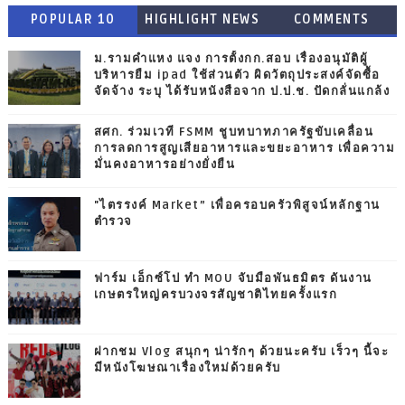
POPULAR 10
HIGHLIGHT NEWS
COMMENTS
ม.รามคำแหง แจง การตั้งกก.สอบ เรื่องอนุมัติผู้
บริหารยืม ipad ใช้ส่วนตัว ผิดวัตถุประสงค์จัดซื้อ
จัดจ้าง ระบุ ได้รับหนังสือจาก ป.ป.ช. ปัดกลั่นแกล้ง
สศก. ร่วมเวที FSMM ชูบทบาทภาครัฐขับเคลื่อน
การลดการสูญเสียอาหารและขยะอาหาร เพื่อความ
มั่นคงอาหารอย่างยั่งยืน
"ไตรรงค์ Market” เพื่อครอบครัวพิสูจน์หลักฐาน
ตำรวจ
ฟาร์ม เอ็กซ์โป ทำ MOU จับมือพันธมิตร ดันงาน
เกษตรใหญ่ครบวงจรสัญชาติไทยครั้งแรก
ฝากชม Vlog สนุกๆ น่ารักๆ ด้วยนะครับ เร็วๆ นี้จะ
มีหนังโฆษณาเรื่องใหม่ด้วยครับ