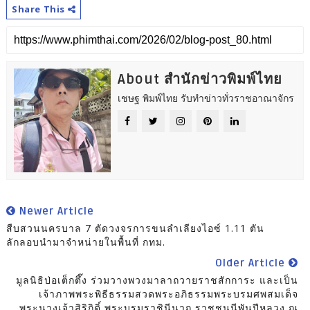
Share This
About สำนักข่าวพิมพ์ไทย
เชษฐ พิมพ์ไทย รับทำข่าวทั่วราชอาณาจักร
Newer Article
สืบสวนนครบาล 7 ตัดวงจรการขนลำเลียงไอซ์ 1.11 ตัน
ลักลอบนำมาจำหน่ายในพื้นที่ กทม.
Older Article
มูลนิธิป่อเต็กตึ๊ง ร่วมวางพวงมาลาถวายราชสักการะ และเป็น
เจ้าภาพพระพิธีธรรมสวดพระอภิธรรมพระบรมศพสมเด็จ
พระนางเจ้าสิริกิติ์ พระบรมราชินีนาถ ราชชนนีพันปีหลวง ณ