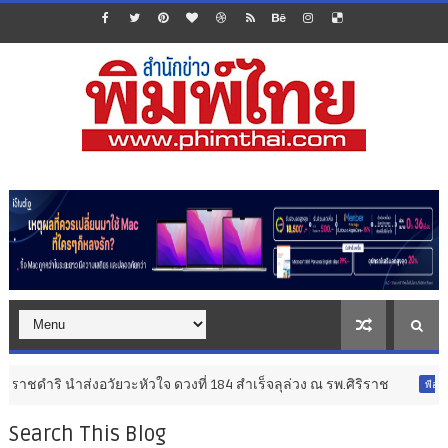
วัยวะหัวใจ ดวงที่ 184 สำเร็จลุล่วง ณ รพ.ศิริราช
ทรู 5G ชว
พีอาร์
Search This Blog