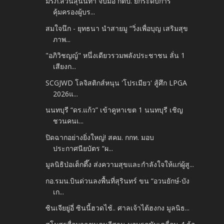
มรภ.สวนสุนันทา จับมือ กตป. ยกระดับการ
คุ้มครองผู้บร...
สมใจนึก - ยุทธนา นำสายมู “วิ่งเพื่อบุญ เสริมสุข
ภาพ...
"อภิวิชญญ์" หนึ่งเดียวรวมพลังประชาชน ลั่น 1
เสียงก...
SCGJWD โลจิสติกส์หนุน 'โปรเมียว' สู้ศึก LPGA
2026แ...
นนทบุรี “ดร.แก้ว” เข้าคูหาเขต 1 นนทบุรี เชิญ
ชวนคนเ...
ปิดฉากอย่างยิ่งใหญ่! สคม. กกท. มอบ
ประกาศนียบัตร “ผ...
มูลนิธิป่อเต็กตึ๊ง ส่งความสุขและกำลังใจให้แก่ผู้สู...
กอ.รมน.บินด่วนลงพื้นที่สุรินทร์ ขน “อวนยักษ์-บัง
เก...
ซินเจียยู่อี่ ซินนี้ฮวดไช้.. ศาลเจ้าไต้ฮงกง มูลนิธ...