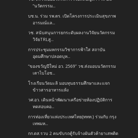
“นวัตกรรม...
บช.น. ร่วม รพ.ตร. เปิดโครงการประเมินสุขภาพ
อารมณ์แล...
วช. สนับสนุนการยกระดับผลงานวิจัยนวัตกรรม
วิจัยTRLสู...
การประชุมมหกรรมวิชาการฟ้าใส สถาบัน
อุดมศึกษาปลอดบุห...
“ของขวัญปีใหม่ อว. 2569” วช.ส่งมอบนวัตกรรม
เตาไบโอช...
โรงเรียนวัดมะลิ มอบทุนธรรมศึกษาและแจก
ข้าวสารอาหารแห้ง
วศ.อว. เดินหน้าพัฒนาเครือข่ายห้องปฏิบัติการ
ทดสอบคอ...
การท่องเที่ยวแห่งประเทศไทย(ททท.) ร่วมกับ กรุง
เทพมห...
กก.ดส.รวบ 2 คนขับรถตู้รับจ้างผันตัวค้ายาเสพติด