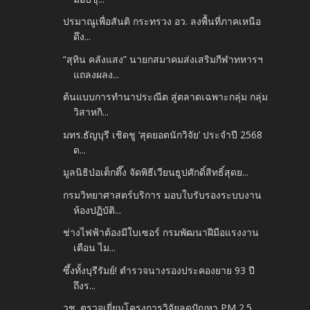
ปรมาณูเพื่อสันติ กระทรวง อว. ลงพื้นที่ภาคเหนือ
ดึง...
“สุทิน คลังแสง” นายกสมาคมส่งเสริมกีฬาทหารฯ
แถลงผลง...
ต้นแบบการทำนาประณีต สู่ตลาดเฉพาะกลุ่ม กลุ่ม
วิสาหกิ...
มทร.ธัญบุรี เชิดชู ‘สุดยอดนักวิจัย’ ประจำปี 2568
ด...
มูลนิธิป่อเต็กตึ๊ง จัดพิธีเวียนธูปศักดิ์สิทธิ์สุดย...
กรมวิทยาศาสตร์บริการ มอบใบรับรองระบบงาน
ห้องปฏิบัติ...
ช่างไฟฟ้าต้องมีใบเซอร์ กรมพัฒนาฝีมือแรงงาน
เตือน ไม...
ซึ้งทั้งบุรีรัมย์! ตำรวจนางรองประคองยาย 93 ปี
ถึงร...
วช. ตรวจเยี่ยมโครงการวิจัยลดปัญหา PM 2.5