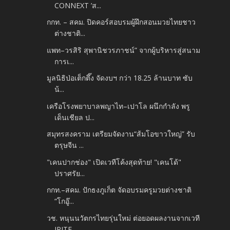
CONNEXT ’ส...
กกท. – สคม. ปิดคอร์สอบรมผู้ฝึกสอนมวยไทยชาว
ต่างชาติ...
แพท–วรสิริ สุพานิชวรภาชน์” จากผู้บริหารสู่สนาม
การเ...
มูลนิธิป่อเต็กตึ๊ง จัดงบฯ กว่า 18.25 ล้านบาท ซับ
น้...
เครือโรงพยาบาลพญาไท–เปาโล ผนึกกำลัง พรู
เด็นเชียล ป...
สมุทรสงคราม เตรียมจัดงาน“ส้มโอขาวใหญ่” รับ
ตรุษจีน ...
"เคนปากช่อง" เปิดเวทีโค้งสุดท้าย! "เคนโด้"
ปราศรัย...
กกท.–สคม. ปักธงภูเก็ต จัดอบรมครูมวยต่างชาติ
“โกอู๊...
วช. หนุนนวัตกรไทยรุ่นใหม่ ต่อยอดผลงานจากเวที
IPITE...