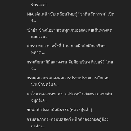
รับรองคา...
NIA เดินหน้าขับเคลื่อนไทยสู่ “ชาตินวัตกรรม” เปิด
รั...
“ยำยำ ช้างน้อย” ชวนทุกเจนออกตะลุยเส้นทางสุด
แอดเวนเ...
นักรบ พบ รด. ครั้งที่ 1 ณ ค่ายฝึกนักศึกษาวิชา
ทหาร ...
กรมพัฒนาฝีมือแรงงาน จับมือ บริษัท พีเบอร์รี่ ไทย
จ...
กรมศุลกากรแถลงผลการปราบปรามการลักลอบ
นำเข้าบุหรี่แล...
นาโนเทค-สวทช. ส่ง “e-Nose” นวัตกรรมสายลับ
จมูกอิเล็...
ยกช่อฟ้าวัดสามัคคีธรรม(หลวงปู่หล่ำ)
กรมศุลกากร–กรมปศุสัตว์ ผนึกกำลังอายัดตู้ต้อง
สงสัยเ...