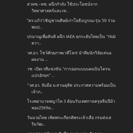
สวทช.–ทช. ผนึกกำลัง ใช้ประโยชน์จาก
วิทยาศาสตร์และเท...
”ดร.แก้ว“เชิญชวนศิษย์เก่าโยธินบูรณะรุ่น 50 ร่วม
พบป...
ปรมาณูเพื่อสันติ ผนึก IAEA ยกระดับไทยเป็น "Hub
ควา...
วศ.อว. โชว์ศักยภาพเวทีโลก! นำทีมนักวิจัยเสนอ
ผลงาน ...
วช. เปิดเวทีแข่งขัน “การออกแบบแผนบินโดรน
แปรอักษร” ...
"วศ.อว. จับมือ ม.สวนดุสิต ประกาศความพร้อมเป็น
เจ้าภ...
โรงพยาบาลพญาไท 3 ต้อนรับเทศกาลตรุษจีนปีม้า
ทอง2569ม...
วันมวยไทย เทิดพระเกียรติพระเจ้าเสือ กรมส่งเส
ริมวัฒ...