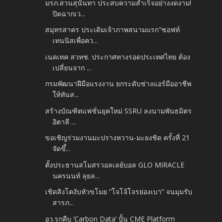
มรภ.สวนสุนันทา ประสบความสำเร็จอย่างงดงาม!
ปิดฉากเว...
สมุทรสาคร ประเดิมเจ้าภาพสนามแรก"ซอฟท์
เทนนิสเพื่อคว...
เนคเทค สวทช. ประกาศทางรอดประเทศไทย ต้อง
เปลี่ยนจาก ...
กรมพัฒนาฝีมือแรงงาน ยกระดับช่างแอร์มืออาชีพ
ให้ทันส...
สร้างบัณฑิตแฟชั่นยุคใหม่ SSRU ลงนามพันธมิตร
อิตาลี ...
ขอเชิญร่วมงานมะปรางหวาน-มะยงชิด ครั้งที่ 21
จัดขึ้...
ตั้งประธานสโมสรวอลเลย์บอล GLO MIRACLE
นครนนท์ ลุยล...
เชิดสิงโตงับหัวขโมย “โจโจ้โจรย่องเบา” จนมุมรับ
สารภ...
อว.รุกคืบ ‘Carbon Data’ ปั้น CME Platform