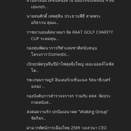
สโมสรสื่อมวลชนคนอีสาน มอบรถขับเคลื่อน 4 ล้อ
เอนกปร...
นายสมศักดิ์ เทพสุทิน ประธานพีธี สวดพระ
อภิธรรม คุณแ...
ราชยานยนต์สมาคมฯ จัด RAAT GOLF CHARITY
CUP ระดมทุน...
กองทุนพัฒนาการกีฬาแห่งชาติสนับสนุน
โครงการ'Domestic...
เบิกฤกษ์ตรุษจีนปีม้าไฟสุดยิ่งใหญ่ เดอะมอลล์ไลฟ์ส
โต...
รพ.เกษมราษฎร์ อินเตอร์เนชั่นแนล รัตนาธิเบศร์
ฉลอง ...
กองบังคับการตำรวจจราจร ร่วมกับ สสส. จัดประ
กวดหนังส...
ส่งต่อความรัก ปกป้องอนาคต ”Vitaking Group”
จัดกิจก...
ผ่าฉากทัศน์การเมืองไทย 2569 วงเสวนา CEO