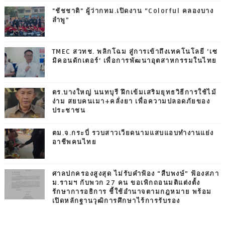
"ชัชชาติ" ผู้ว่ากทม.เปิดงาน “Colorful คลองบาง
ลำพู”
TMEC สวทช. พลิกโฉม สู่การเข้าถึงเทคโนโลยี ‘เซ
มิคอนดักเตอร์’ เพื่อการพัฒนาอุตสาหกรรมในไทย
ตร.บางใหญ่ นนทบุรี ฝึกเข้มเสริมยุทธวิธีการใช้ไม้
ง่าม สยบคนเมา+คลั่งยา เพื่อความปลอดภัยของ
ประชาชน
ตม.จ.กระบี่ รวบสาวเวียดนามแสบแอบทำงานแย่ง
อาชีพคนไทย
ศาลปกครองสูงสุด ไม่รับคำฟ้อง “สืบพงษ์” ฟ้องสภา
ม.รามฯ กับพวก 27 คน ขอเพิกถอนมติแต่งตั้ง
รักษาการอธิการ ชี้ใช้อำนาจตามกฎหมาย พร้อม
เปิดหลักฐานวุฒิการศึกษาไร้การรับรอง