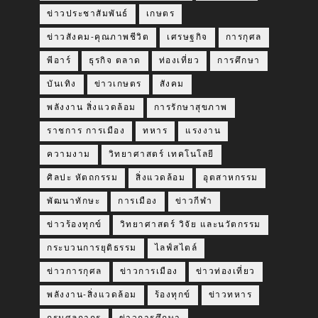
ข่าวประชาสัมพันธ์
เกษตร
ข่าวสังคม-คุณภาพชีวิต
เศรษฐกิจ
การกุศล
พีอาร์
ธุรกิจ ตลาด
ท่องเที่ยว
การศึกษา
บันเทิง
ข่าวเกษตร
สังคม
พลังงาน สิ่งแวดล้อม
การรักษาสุขภาพ
ราชการ การเมือง
ทหาร
แรงงาน
ความงาม
วิทยาศาสตร์ เทคโนโลยี
ศิลปะ หัตถกรรม
สิ่งแวดล้อม
อุตสาหกรรม
พัฒนาทักษะ
การเมือง
ข่าวกีฬา
ข่าวร้องทุกข์
วิทยาศาสตร์ วิจัย และนวัตกรรม
กระบวนการยุติธรรม
ไลฟ์สไตล์
ข่าวการกุศล
ข่าวการเมือง
ข่าวท่องเที่ยว
พลังงาน-สิ่งแวดล้อม
ร้องทุกข์
ข่าวทหาร