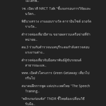
ไมโครพ...
วช. เปิดเวที NRCT Talk “ชี้แจงกรอบการวิจัยและ
นวัตก...
พิธีบวงสรวง งานมอบรางวัล ดาราอินไซด์ อวอร์ด
รางวัล...
ตำรวจท่องเที่ยวอีสาน ขยายผลรวบเครือข่ายที่จำ
หน่ายย...
ตม.3 ร่วมกับตำรวจนนทบุรีระดมกำลังตรวจสอบ
แรงงานต่าง...
ตำรวจท่องเที่ยวจับมือสมาพันธ์ผู้ขับรถยนต์
สาธารณะแห...
ททท. เปิดตัวโครงการ Green Getaway: เที่ยวไป
กรีนไป
สมาคมฝึกการพูด แห่งประเทศไทย "The Speech
Training...
“พลิกเกมก่อนพัง!” TNDR ชี้ไทยต้องเปลี่ยนวิธี
รับมือ...