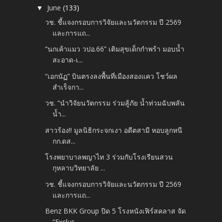
June
(133)
▼
วช. ชี้แจงกรอบการวิจัยและนวัตกรรม ปี 2569
และการแถ...
“นกเค้าแมว วปอ.66” เติมสุขเด็กกำพร้า มอบน้ำ
สะอาด-เ...
“เอกนัฏ” บินตรงลงพื้นที่เมืองสองแคว โชว์ผล
สำเร็จกา...
วช. “นำวิจัยนวัตกรรม ร่วมสู้ภัย น้ำท่วมฉับพลัน
น้ำ...
สาวร้อง!! มูลนิธิกระจกเงา อดีตสามี หอบลูกหนี
กก.ดส...
โรงพยาบาลพญาไท 3 ร่วมกับโรงเรียนสวน
กุหลาบวิทยาลัย ...
วช. ชี้แจงกรอบการวิจัยและนวัตกรรม ปี 2569
และการแถ...
Benz BKK Group ปิด 5 โรงหนังเฟิร์สคลาส จัด
“Exclus...