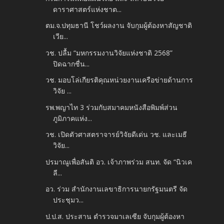
ดาราศาสตร์แห่งชาต...
ตม.จ.ปทุมธานี โชว์ผลงาน จับกุมผู้ต้องหาสัญชาติ
เวีย...
วช. ปลื้ม “มหกรรมงานวิจัยแห่งชาติ 2568”
ปิดฉากชื่น...
วช. มอบโล่เกียรติคุณหน่วยงานเครือข่ายด้านการ
วิจัย ...
รพ.พญาไท 3 ร่วมกับสมาคมหนังสือพิมพ์ส่วน
ภูมิภาคแห่ง...
วช. เปิดตัวศาสตราจารย์วิจัยดีเด่น วช. และเมธี
วิจัย...
ปรมาณูเพื่อสันติ อว. เจ้าภาพร่วม สนท. จัด “นิวเค
ลี...
อว. ร่วม สํานักงานเลขาธิการนายกรัฐมนตรี จัด
ประชุมว...
ป.ป.ส. ประสาน ตำรวจมาเลเซีย จับกุมผู้ต้องหา