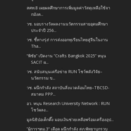
สศท.8 เผยผลศึกษาการเพิ่มมูลค่าวัสดุเหลือใช้จา
กมังค...
วช. มอบรางวัลผลงานนวัตกรรมสายอุดมศึกษา
ประจำปี 256...
วช. ชี้ทางรุ่ง! การส่งออกทุเรียนไทยสู่จีนในงาน
Tha...
“พิชัย” เปิดงาน “Crafts Bangkok 2025” หนุน
SACIT ผ...
วช. สนับสนุนเครือข่าย RUN โชว์พลังวิจัย–
นวัตกรรม ข...
วช. ผนึกกำลัง สถาบันสิ่งแวดล้อมไทย–TBCSD-
สมาคม PPP...
อว. หนุน Research University Network : RUN
โชว์ผลง...
มูลนิธิป่อเต็กตึ๊ง มอบเงินช่วยเหลือพร้อมเครื่องอุป...
”ผู้การฯตม.3“ เดือด ผนึกกำลัง สภ.พัทยาบุกรวบ