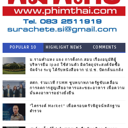
POPULAR 10
HIGHLIGHT NEWS
COMMENTS
ม.รามคำแหง แจง การตั้งกก.สอบ เรื่องอนุมัติผู้
บริหารยืม ipad ใช้ส่วนตัว ผิดวัตถุประสงค์จัดซื้อ
จัดจ้าง ระบุ ได้รับหนังสือจาก ป.ป.ช. ปัดกลั่นแกล้ง
สศก. ร่วมเวที FSMM ชูบทบาทภาครัฐขับเคลื่อน
การลดการสูญเสียอาหารและขยะอาหาร เพื่อความ
มั่นคงอาหารอย่างยั่งยืน
"ไตรรงค์ Market” เพื่อครอบครัวพิสูจน์หลักฐาน
ตำรวจ