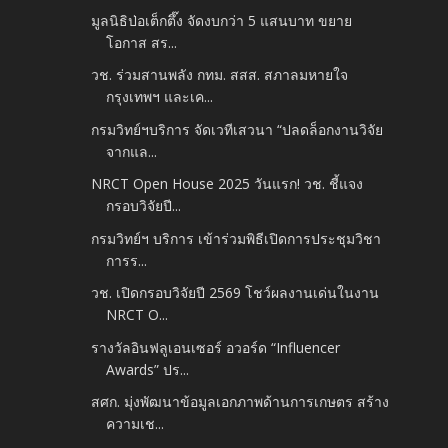
มูลนิธิป่อเต็กตึ๊ง จัดงบกว่า 5 แสนบาท ขยาย
โอกาส สร...
วช. ร่วมสานพลัง กทม. สสส. สภาลมหายใจ
กรุงเทพฯ และเค...
กรมวิทย์ฯบริการ จัดเวทีเสวนา “ปลดล็อกงานวิจัย
จากแล...
NRCT Open House 2025 วันแรก! วช. ชี้แจง
กรอบวิจัยปี...
กรมวิทย์ฯ บริการ เข้าร่วมพิธีเปิดการประชุมวิชา
การร...
วช. เปิดกรอบวิจัยปี 2569 โชว์ผลงานเด่นในงาน
NRCT O...
รางวัลอินฟลูเอนเซอร์ อวอร์ด “Influencer
Awards” ปร...
สศก. มุ่งพัฒนาข้อมูลเอกภาพด้านการเกษตร สร้าง
ความเช...