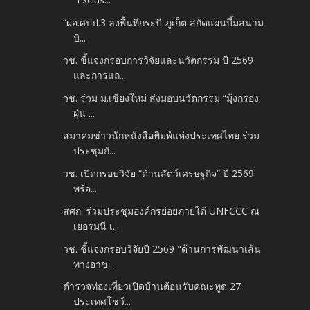
“ผอ.ศปป.3 ลงพื้นที่กระบี่-ภูเก็ต สกัดแผนบึ้มสนาม
บิ...
วช. ชี้แจงกรอบการวิจัยและนวัตกรรม ปี 2569
และการแถ...
วช. ร่วม ม.เชียงใหม่ ส่งมอบนวัตกรรม “มุ้งกรอง
ฝุ่น ...
สมาคมข่าวนักหนังสือพิมพ์แห่งประเทศไทย ร่วม
ประชุมกั...
วช. เปิดกรอบวิจัย “ด้านสัตว์เศรษฐกิจ” ปี 2569
พร้อ...
สศก. ร่วมประชุมองค์กรย่อยภายใต้ UNFCCC ณ
เยอรมนี เ...
วช. ชี้แจงกรอบวิจัยปี 2569 "ด้านการพัฒนาเส้น
ทางอาช...
ตำรวจท่องเที่ยวเปิดบ้านต้อนรับคณะทูต 27
ประเทศโชว์...