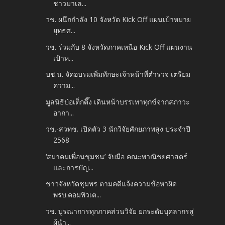
ชาวมาเล...
วช. ผนึกกำลัง 10 จังหวัด Kick Off แผนเป้าหมาย
ยุทธศ...
วช. ร่วมกับ 8 จังหวัดภาคเหนือ Kick Off แผนงาน
เป้าห...
บช.น. จัดอบรมเพิ่มทักษะเจ้าหน้าที่ตำรวจ เตรียม
ความ...
มูลนิธิป่อเต็กตึ๊ง เดินหน้าบรรเทาทุกข์จากสภาวะ
อากา...
วช.-สวทช. เปิดตัว 3 นักวิจัยศักยภาพสูง ประจำปี
2568
‘สมาคมเพื่อนชุมชน’ จับมือ คณะพาณิชยศาสตร์
และการบัญ...
ชาวจังหวัดชุมพร ตามคดีแจ้งความข้อหาผิด
พรบ.คอมพิวเต...
วช. บูรณาการทุกภาคส่วนวิจัย ยกระดับบุคลากรสู่
ผู้นำ...