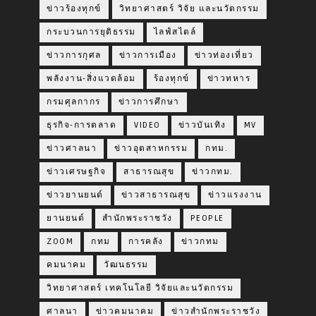
ข่าวร้องทุกข์
วิทยาศาสตร์ วิจัย และนวัตกรรม
กระบวนการยุติธรรม
ไลฟ์สไตล์
ข่าวการกุศล
ข่าวการเมือง
ข่าวท่องเที่ยว
พลังงาน-สิ่งแวดล้อม
ร้องทุกข์
ข่าวทหาร
กรมศุลกากร
ข่าวการศึกษา
ธุรกิจ-การตลาด
VIDEO
ข่าวบันเทิง
MV
ข่าวศาลนา
ข่าวอุตสาหกรรม
กทม.
ข่าวเศรษฐกิจ
สาธารณสุข
ข่าวกทม.
ข่าวยานยนต์
ข่าวสาธารณสุข
ข่าวแรงงาน
ยานยนต์
สำนักพระราชวัง
PEOPLE
ZOOM
กทม
การคลัง
ข่าวกทม
คมนาคม
วัฒนธรรม
วิทยาศาสตร์ เทคโนโลยี วิจัยและนวัตกรรม
ศาลนา
ข่าวคมนาคม
ข่าวสำนักพระราชวัง