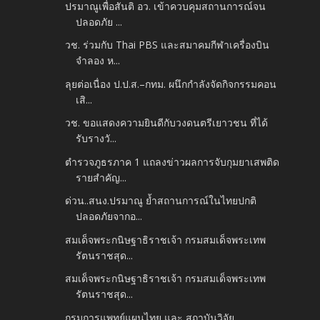
ปรมาณูเพื่อสันติ อว. เข้าควบคุมสถานการณ์จน
ปลอดภัย ...
วช. ร่วมกับ Thai PBS และสมาคมกีฬาเครื่องบิน
จำลอง ห...
ลุยต่อเนื่อง ป.ป.ส.–กทม. ผนึกกำลังจัดกิจกรรมคอน
เสิ...
วช. ขอแสดงความยินดีกับวงดนตรีเยาวชน ที่ได้
รับรางวั...
ตำรวจภูธรภาค 1 แถลงข่าวผลการจับกุมยาเสพติด
รายสำคัญ...
ด่วน..สนง.ปรมาณู ย้ำสถานการณ์ในไทยปกติ
ปลอดภัยจากอ...
สมเด็จพระกนิษฐาธิราชเจ้า กรมสมเด็จพระเทพ
รัตนราชสุด...
สมเด็จพระกนิษฐาธิราชเจ้า กรมสมเด็จพระเทพ
รัตนราชสุด...
กรมการแพทย์แผนไทย และ สถาบันวิจัย