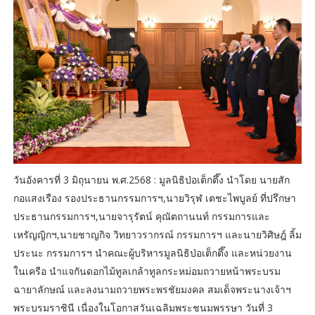
วันอังคารที่ 3 มิถุนายน พ.ศ.2568 : มูลนิธิป่อเต็กตึ๊ง นำโดย นายสัก
กอแสงเรือง รองประธานกรรมการฯ,นายวิรุฬ เตชะไพบูลย์ ที่ปรึกษา
ประธานกรรมการฯ,นายจารุรัตน์ คุณัตถานนท์ กรรมการและ
เหรัญญิกฯ,นายชาญกิจ วิทยาวรากรณ์ กรรมการฯ และนายวิศิษฎ์ ลิ้ม
ประนะ กรรมการฯ นำคณะผู้บริหารมูลนิธิป่อเต็กตึ๊ง และหน่วยงาน
ในเครือ นำแจกันดอกไม้ทูลเกล้าทูลกระหม่อมถวายหน้าพระบรม
ฉายาลักษณ์ และลงนามถวายพระพรชัยมงคล สมเด็จพระนางเจ้าฯ
พระบรมราชินี เนื่องในโอกาสวันเฉลิมพระชนมพรรษา วันที่ 3