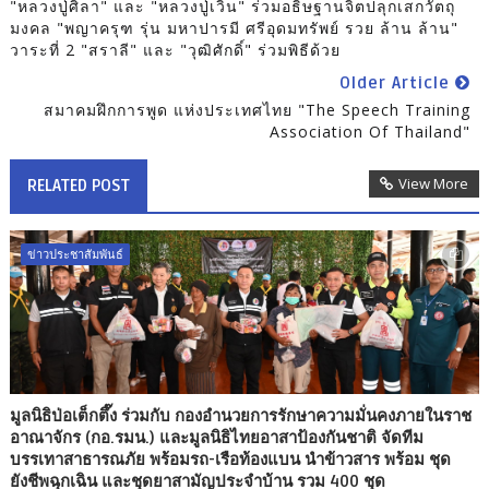
"หลวงปู่ศิลา" และ "หลวงปู่เวิน" ร่วมอธิษฐานจิตปลุกเสกวัตถุ
มงคล "พญาครุฑ รุ่น มหาปารมี ศรีอุดมทรัพย์ รวย ล้าน ล้าน"
วาระที่ 2 "สราลี" และ "วุฒิศักดิ์" ร่วมพิธีด้วย
Older Article
สมาคมฝึกการพูด แห่งประเทศไทย "The Speech Training
Association Of Thailand"
View More
RELATED POST
ข่าวประชาสัมพันธ์
มูลนิธิป่อเต็กตึ๊ง ร่วมกับ กองอำนวยการรักษาความมั่นคงภายในราช
อาณาจักร (กอ.รมน.) และมูลนิธิไทยอาสาป้องกันชาติ จัดทีม
บรรเทาสาธารณภัย พร้อมรถ-เรือท้องแบน นำข้าวสาร พร้อม ชุด
ยังชีพฉุกเฉิน และชุดยาสามัญประจำบ้าน รวม 400 ชุด