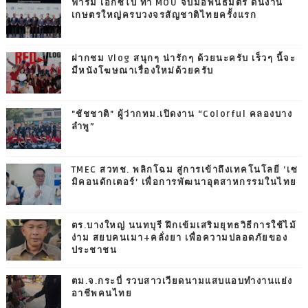
ฟาร์ม เอ็กซ์โป ทำ MOU จับมือพันธมิตร ดันงาน
เกษตรใหญ่ครบวงจรสัญชาติไทยครั้งแรก
ฝากชม Vlog สนุกๆ น่ารักๆ ด้วยนะครับ เร็วๆ นี้จะ
มีหนังโฆษณาเรื่องใหม่ด้วยครับ
"ชัชชาติ" ผู้ว่ากทม.เปิดงาน “Colorful คลองบาง
ลำพู”
TMEC สวทช. พลิกโฉม สู่การเข้าถึงเทคโนโลยี ‘เซ
มิคอนดักเตอร์’ เพื่อการพัฒนาอุตสาหกรรมในไทย
ตร.บางใหญ่ นนทบุรี ฝึกเข้มเสริมยุทธวิธีการใช้ไม้
ง่าม สยบคนเมา+คลั่งยา เพื่อความปลอดภัยของ
ประชาชน
ตม.จ.กระบี่ รวบสาวเวียดนามแสบแอบทำงานแย่ง
อาชีพคนไทย