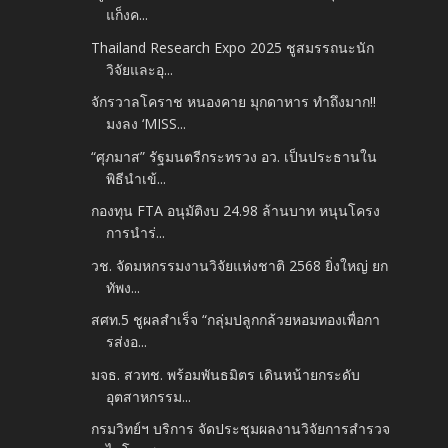
แก็งค...
Thailand Research Expo 2025 ชูสมรรถนะนัก
วิจัยและอุ...
จักรวาลโคราช หนองคาย มุกดาหาร ทำถึงมาก!!
มงลง ‘MISS...
“ศุภมาส” รัฐมนตรีกระทรวง อว. เป็นประธานใน
พิธีนำเข้...
กองทุน FTA อนุมัติงบ 24.98 ล้านบาท หนุนโครง
การนำร่...
วช. จัดมหกรรมงานวิจัยแห่งชาติ 2568 ยิ่งใหญ่ ยก
ทัพง...
สศท.5 ชูผลสำเร็จ “กลุ่มปลูกกล้วยหอมทองเพื่อกา
รส่งอ...
มจธ. สวทช. พร้อมพันธมิตร เดินหน้ายกระดับ
อุตสาหกรรม...
กรมวิทย์ฯ บริการ จัดประชุมผลงานวิจัยการสำรวจ