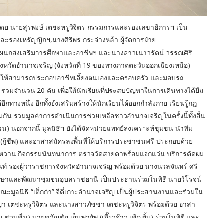
๊ง นำโดย นายสุรพงษ์ เตชะหรูวิจิตร กรรมการและรองเลขาธิการฯ เป็น
ะรองเหรัญญิกฯ,นางศิริพร กระจ่างหล้า ผู้จัดการฝ่าย
าแผนกส่งเสริมการศึกษาและอาชีพฯ และนางสาวเนาวรัตน์ วรรณศิริ
ังหวัดอำนาจเจริญ (จังหวัดที่ 19 ของทางภาคตะวันออกเฉียงเหนือ)
 เพื่อให้สามารถประกอบอาชีพเลี้ยงตนเองและครอบครัว และมอบรถ
วมจำนวน 20 คัน เพื่อให้นักเรียนที่ประสบปัญหาในการเดินทางได้ยืม
ทางหนึ่ง อีกทั้งยังเสริมสร้างให้นักเรียนได้ออกกำลังกาย เรียนรู้กฎ
กัน รวมมูลค่าการดำเนินการช่วยเหลือชาวอำนาจเจริญในครั้งนี้ทั้งสิ้น
น) นอกจากนี้ มูลนิธิฯ ยังได้จัดหน่วยแพทย์สงเคราะห์ชุมชน นำทีม
(กู้ชีพ) และอาสาสมัครลงพื้นที่ให้บริการประชาชนฟรี ประกอบด้วย
บาหวาน กิจกรรมนันทนาการ ตรวจวัดสายตาพร้อมแจกแว่น บริการตัดผม
ท์ รองผู้ว่าราชการจังหวัดอำนาจเจริญ พร้อมด้วย นางนวลจันทร์ ศรี
์ศึกษาและพัฒนาชุมชนอุบลราชธานี เป็นประธานร่วมในพิธี นายวิโรจน์
ะมูลนิธิ “เต็กก่า” จีตี่เกาะอำนาจเจริญ เป็นผู้ประสานงานและร่วมใน
ิชญา เตชะหรูวิจิตร และนางสาวภัชชา เตชะหรูวิจิตร พร้อมด้วย อาสา
 ชวนชื่น) นายขวัญชัย เย็นพายัพ (เจี๊ยวจ๊าว เชิญยิ้ม) ร่วมในพิธี และ