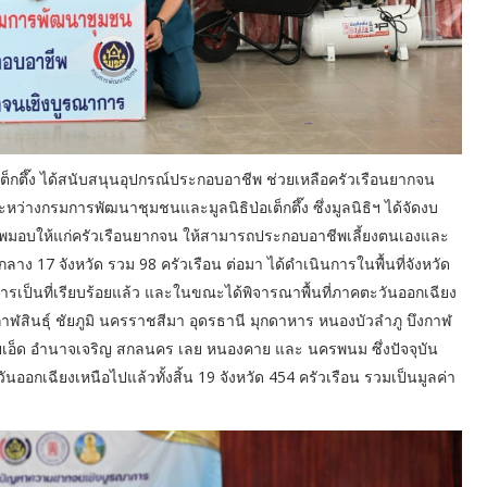
็กตึ๊ง ได้สนับสนุนอุปกรณ์ประกอบอาชีพ ช่วยเหลือครัวเรือนยากจน
างกรมการพัฒนาชุมชนและมูลนิธิป่อเต็กตึ๊ง ซึ่งมูลนิธิฯ ได้จัดงบ
พมอบให้แก่ครัวเรือนยากจน ให้สามารถประกอบอาชีพเลี้ยงตนเองและ
ง 17 จังหวัด รวม 98 ครัวเรือน ต่อมา ได้ดำเนินการในพื้นที่จังหวัด
การเป็นที่เรียบร้อยแล้ว และในขณะได้พิจารณาพื้นที่ภาคตะวันออกเฉียง
์ กาฬสินธุ์ ชัยภูมิ นครราชสีมา อุดรธานี มุกดาหาร หนองบัวลำภู บึงกาฬ
เอ็ด อำนาจเจริญ สกลนคร เลย หนองคาย และ นครพนม ซึ่งปัจจุบัน
ะวันออกเฉียงเหนือไปแล้วทั้งสิ้น 19 จังหวัด 454 ครัวเรือน รวมเป็นมูลค่า