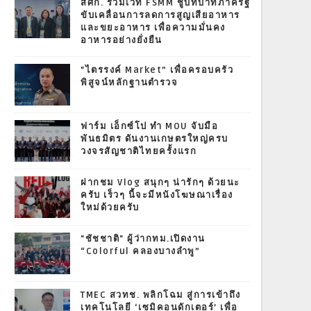
สศก. ร่วมเวที FSMM ชูบทบาทภาครัฐ
ขับเคลื่อนการลดการสูญเสียอาหาร
และขยะอาหาร เพื่อความมั่นคง
อาหารอย่างยั่งยืน
"ไตรรงค์ Market” เพื่อครอบครัว
พิสูจน์หลักฐานตำรวจ
ฟาร์ม เอ็กซ์โป ทำ MOU จับมือ
พันธมิตร ดันงานเกษตรใหญ่ครบ
วงจรสัญชาติไทยครั้งแรก
ฝากชม Vlog สนุกๆ น่ารักๆ ด้วยนะ
ครับ เร็วๆ นี้จะมีหนังโฆษณาเรื่อง
ใหม่ด้วยครับ
"ชัชชาติ" ผู้ว่ากทม.เปิดงาน
“Colorful คลองบางลำพู”
TMEC สวทช. พลิกโฉม สู่การเข้าถึง
เทคโนโลยี ‘เซมิคอนดักเตอร์’ เพื่อ