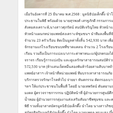
เมื่อวันอังคารที่ 25 มีนาคม พ.ศ.2568 : มูลนิธิป่อเต็กตึ
ประธานในพิธี พร้อมด้วย นายสุรพงศ์ เสรฐภักดี กรรมการแล
สังคมสงเคราะห์,นางสาวศุภรัตน์ สมบัติเจริญไทย หัวหน้
หัวหน้าแผนกหน่วยแพทย์สงเคราะห์ชุมชนฯ นำทีมลงพื้นที่จ
จำนวน 23 ครัวเรือน คิดเป็นมูลค่าทั้งสิ้น 542,930 บาท
จักรยานแก่โรงเรียนชนบทที่ขาดแคลน จำนวน 2 โรงเรียน ร
เรียน รวมถึงเป็นการแบ่งเบาภาระค่าพาหนะแก่ผู้ปกครองได้อีก
จราจร เรียนรู้การแบ่งปัน และดูแลรักษาสาธารณสมบัติร่วม
572,530 บาท (ห้าแสนเจ็ดหมื่นสองพันห้าร้อยสามสิบบาทถ้ว
แพทย์อาสาฯ เจ้าหน้าที่หน่วยแพทย์ ทีมบรรเทาสาธารณภัย 
บริการตรวจรักษาโรคทั่วไป จ่ายยา ทันตกรรม คัดกรองเ
ฯลฯ ให้แก่ประชาชนในพื้นที่ โดยมี นายเทพรัตน์ ตันตยานน
มงคล ผู้ตรวจราชการกรม ปฏิบัติหน้าที่ ผู้อำนวยการศูนย
น้ำหอม ผู้อำนวยการกลุ่มงานส่งเสริมสัมมาชีพชุมชน และคณ
พิธี รวมทั้งอาสาสมัครมูลนิธิป่อเต็กตึ๊ง นำโดย นางสาวภ
สมัครศิลปินมูลนิธิป่อเต็กตึ๊ง นำโดย นายนพดล ทรงแสง (จิ้ม