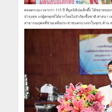
ตลอดระยะเวลากว่า 115 ปี ที่มูลนิธิป่อเต็กตึ๊ง ได้ขยายข
บำรุงสุข แก่ผู้ตกทุกข์ได้ยากโดยไม่จำกัดเชื้อชาติ ศาสนา เ
สาธารณกุศลที่ช่วยเหลือประชาชนครบวงจรในทุกๆ ด้าน ต่อไป ด