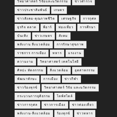
วิทยาศาสตร์ วิจัยและนวัตกรรม
ข่าวตำรวจ
ข่าวประชาสัมพันธ์
เกษตร
ข่าวสังคม-คุณภาพชีวิต
เศรษฐกิจ
การกุศล
ธุรกิจ ตลาด
พีอาร์
ท่องเที่ยว
การศึกษา
บันเทิง
ข่าวเกษตร
สังคม
พลังงาน สิ่งแวดล้อม
การรักษาสุขภาพ
ราชการ การเมือง
ทหาร
แรงงาน
ความงาม
วิทยาศาสตร์ เทคโนโลยี
ศิลปะ หัตถกรรม
สิ่งแวดล้อม
อุตสาหกรรม
พัฒนาทักษะ
การเมือง
ข่าวกีฬา
ข่าวร้องทุกข์
วิทยาศาสตร์ วิจัย และนวัตกรรม
กระบวนการยุติธรรม
ไลฟ์สไตล์
ข่าวการกุศล
ข่าวการเมือง
ข่าวท่องเที่ยว
พลังงาน-สิ่งแวดล้อม
ร้องทุกข์
ข่าวทหาร