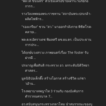
”พลโท ชนินทร์“ ติวเข้มเครือข่ายเฝ้าระวังภัยก่อ
การร...
รางวัลเทพทองพระราชทาน “สถาบันพระปกเกล้า-
ผลิตไฟฟ้าร...
”รองเกรียง“ ชวน “สว.” มาออกกำลังกาย พิชิตโรค-
คลายเ...
พล.ต.ท.อัคราเดช พิมลศรี ผช.ผบ.ตร. เป็นประธาน
การประ...
ได้ฤกษ์บวงสรวง ภาพยนตร์เรื่อง The foster รับ
ฝากผี ...
ปรมาณูเพื่อสันติ กระทรวง อว. ยกระดับนิติวิทยา
ศาสตร...
มูลนิธิป่อเต็กตึ๊ง สร้างโอกาส สร้างชีวิต แก่ชา
วอำน...
โรงพยาบาลพญาไท 3 ร่วมกับ กองบังคับการ
ตำรวจนครบาล 7...
อว.สนับสนุนกระทรวงกลาโหม นำสมรรถนะของบุ