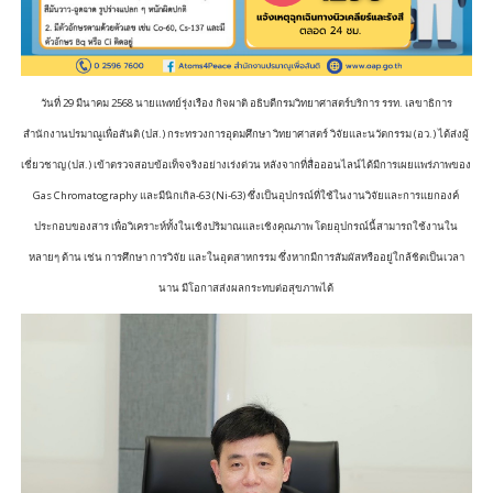
วันที่ 29 มีนาคม 2568 นายแพทย์รุ่งเรือง กิจผาติ อธิบดีกรมวิทยาศาสตร์บริการ รรท. เลขาธิการ
สำนักงานปรมาณูเพื่อสันติ (ปส.) กระทรวงการอุดมศึกษา วิทยาศาสตร์ วิจัยและนวัตกรรม (อว.) ได้ส่งผู้
เชี่ยวชาญ (ปส.) เข้าตรวจสอบข้อเท็จจริงอย่างเร่งด่วน หลังจากที่สื่อออนไลน์ได้มีการเผยแพร่ภาพของ
Gas Chromatography และมีนิกเกิล-63 (Ni-63) ซึ่งเป็นอุปกรณ์ที่ใช้ในงานวิจัยและการแยกองค์
ประกอบของสาร เพื่อวิเคราะห์ทั้งในเชิงปริมาณและเชิงคุณภาพ โดยอุปกรณ์นี้สามารถใช้งานใน
หลายๆ ด้าน เช่น การศึกษา การวิจัย และในอุตสาหกรรม ซึ่งหากมีการสัมผัสหรืออยู่ใกล้ชิดเป็นเวลา
นาน มีโอกาสส่งผลกระทบต่อสุขภาพได้