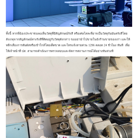
ทั้งนี้ หากพี่น้องประชาชนพบเห็นวัสดุที่มีสัญลักษณ์รังสี หรือเศษโลหะที่อาจเป็นวัสดุกัมมันตรังสีโดย
สังเกตุจากสัญลักษณ์ทางรังสีที่ติดอยู่กับวัสดุดังกล่าว ขออย่านำไปขายในยังร้านขายของเก่า และให้
หลีกเลี่ยงการสัมผัสหรือเข้าใกล้โดยเด็ดขาด และโทรแจ้งสายด่วน 1296 ตลอด 24 ชั่วโมง ทันที เพื่อ
ให้เจ้าหน้าที่ ปส. สามารถดำเนินการตรวจสอบและจัดการสถานการณ์ได้อย่างทันท่วงที