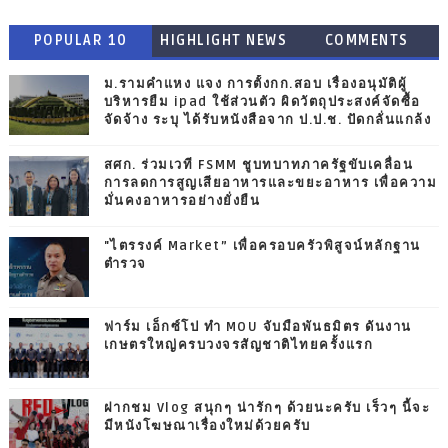
POPULAR 10
HIGHLIGHT NEWS
COMMENTS
ม.รามคำแหง แจง การตั้งกก.สอบ เรื่องอนุมัติผู้
บริหารยืม ipad ใช้ส่วนตัว ผิดวัตถุประสงค์จัดซื้อ
จัดจ้าง ระบุ ได้รับหนังสือจาก ป.ป.ช. ปัดกลั่นแกล้ง
สศก. ร่วมเวที FSMM ชูบทบาทภาครัฐขับเคลื่อน
การลดการสูญเสียอาหารและขยะอาหาร เพื่อความ
มั่นคงอาหารอย่างยั่งยืน
"ไตรรงค์ Market” เพื่อครอบครัวพิสูจน์หลักฐาน
ตำรวจ
ฟาร์ม เอ็กซ์โป ทำ MOU จับมือพันธมิตร ดันงาน
เกษตรใหญ่ครบวงจรสัญชาติไทยครั้งแรก
ฝากชม Vlog สนุกๆ น่ารักๆ ด้วยนะครับ เร็วๆ นี้จะ
มีหนังโฆษณาเรื่องใหม่ด้วยครับ