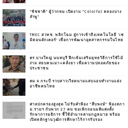
"ชัชชาติ" ผู้ว่ากทม.เปิดงาน “Colorful คลองบาง
ลำพู”
TMEC สวทช. พลิกโฉม สู่การเข้าถึงเทคโนโลยี ‘เซ
มิคอนดักเตอร์’ เพื่อการพัฒนาอุตสาหกรรมในไทย
ตร.บางใหญ่ นนทบุรี ฝึกเข้มเสริมยุทธวิธีการใช้ไม้
ง่าม สยบคนเมา+คลั่งยา เพื่อความปลอดภัยของ
ประชาชน
ตม.จ.กระบี่ รวบสาวเวียดนามแสบแอบทำงานแย่ง
อาชีพคนไทย
ศาลปกครองสูงสุด ไม่รับคำฟ้อง “สืบพงษ์” ฟ้องสภา
ม.รามฯ กับพวก 27 คน ขอเพิกถอนมติแต่งตั้ง
รักษาการอธิการ ชี้ใช้อำนาจตามกฎหมาย พร้อม
เปิดหลักฐานวุฒิการศึกษาไร้การรับรอง