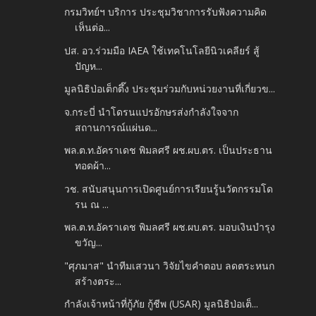
กรมวิทย์ฯ บริการ ประชุมวิชาการรับฟังความคิด
เห็นต่อ...
ปส. อว.ร่วมมือ IAEA ใช้เทคโนโลยีนิวเคลียร์ สู้
ปัญห...
มูลนิธิป่อเต็กตึ๊ง ประชุมร่วมกับหน่วยงานที่เกี่ยวข...
จ.กระบี่ นำโดรนแปรอักษรส่งกำลังใจจาก
สถานการณ์แผ่นด...
พล.ต.ท.อัคราเดช พิมลศรี ผช.ผบ.ตร. เป็นประธาน
ทอดผ้า...
วช. สนับสนุนการเปิดศูนย์การเรียนรู้นวัตกรรมโด
รน ณ ...
พล.ต.ท.อัคราเดช พิมลศรี ผช.ผบ.ตร. มอบเงินบำรุง
ขวัญ...
"ศุภมาส" นำทีมเสวนา วิจัยไขคำตอบ ลดตระหนก
สร้างตระ...
กำลังเจ้าหน้าที่กู้ภัย กู้ชีพ (USAR) มูลนิธิป่อเต็...