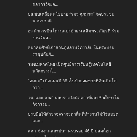
คลากรวิจัยจ...
ปส.ขับเคลื่อนนโยบาย “รมว.ศุภมาส” จัดประชุม
นานาชาติ...
อว.นำการบินโดรนแปรอักษรเฉลิมพระเกียรติ ร่วม
งานวันส...
สมาคมศิษย์เก่าสวนกุหลาบวิทยาลัย ในพระบรม
ราชูปถัมภ์...
รมช.มหาดไทย เปิดศูนย์การเรียนรู้เทคโนโลยี
นวัตกรรมโ...
"อมตะ" เปิดแผนปี 68 ตั้งเป้ายอดขายที่ดินเติบโต
กว่า...
วช. และ สอศ. มอบรางวัลติดดาวทีมอาชีวศึกษาใน
กิจกรรม...
ปรบมือให้ตำรวจจราจรทุกพื้นที่ทำงานไม่มีวันหยุด
และ...
สศก. จัดงานสถาปนา ครบรอบ 46 ปี ปลดล็อก