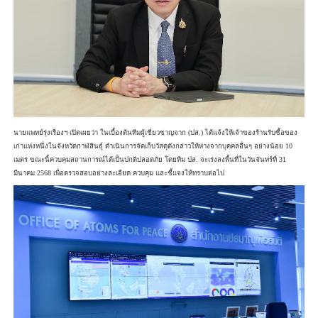
นายแพทย์รุ่งเรืองฯ เปิดเผยว่า ในเบื้องต้นทีมผู้เชี่ยวชาญจาก (ปส.) ได้แจ้งให้เจ้าของร้านรับซื้อของ
เก่าแห่งหนึ่งในจังหวัดกาฬสินธุ์ ดำเนินการจัดเก็บวัสดุดังกล่าวให้ห่างจากบุคคลอื่นๆ อย่างน้อย 10
เมตร ขณะนี้ควบคุมสถานการณ์ได้เป็นปกติปลอดภัย โดยทีม ปส. จะเร่งลงพื้นที่ในวันจันทร์ที่ 31
มีนาคม 2568 เพื่อตรวจสอบอย่างละเอียด ควบคุม และชี้แจงให้ทราบต่อไป