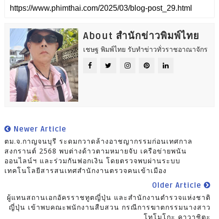
About สำนักข่าวพิมพ์ไทย
เชษฐ พิมพ์ไทย รับทำข่าวทั่วราชอาณาจักร
Newer Article
ตม.จ.กาญจนบุรี ระดมกวาดล้างอาชญากรรมก่อนเทศกาล
สงกรานต์ 2568 พบต่างด้าวตามหมายจับ เครือข่ายพนัน
ออนไลน์ฯ และร่วมกันฟอกเงิน โดยตรวจพบผ่านระบบ
เทคโนโลยีสารสนเทศสำนักงานตรวจคนเข้าเมือง
Older Article
ผู้แทนสถานเอกอัครราชทูตญี่ปุ่น และสำนักงานตำรวจแห่งชาติ
ญี่ปุ่น เข้าพบคณะพนักงานสืบสวน กรณีการฆาตกรรมนางสาว
โทโมโกะ คาวาชิตะ