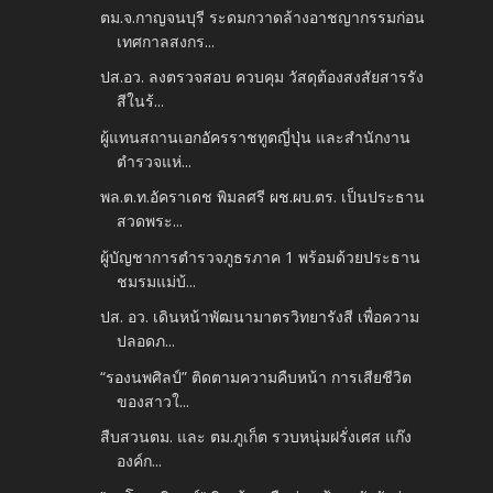
ตม.จ.กาญจนบุรี ระดมกวาดล้างอาชญากรรมก่อน
เทศกาลสงกร...
ปส.อว. ลงตรวจสอบ ควบคุม วัสดุต้องสงสัยสารรัง
สีในร้...
ผู้แทนสถานเอกอัครราชทูตญี่ปุ่น และสำนักงาน
ตำรวจแห่...
พล.ต.ท.อัคราเดช พิมลศรี ผช.ผบ.ตร. เป็นประธาน
สวดพระ...
ผู้บัญชาการตำรวจภูธรภาค 1 พร้อมด้วยประธาน
ชมรมแม่บ้...
ปส. อว. เดินหน้าพัฒนามาตรวิทยารังสี เพื่อความ
ปลอดภ...
“รองนพศิลป์” ติดตามความคืบหน้า การเสียชีวิต
ของสาวใ...
สืบสวนตม. และ ตม.ภูเก็ต รวบหนุ่มฝรั่งเศส แก๊ง
องค์ก...