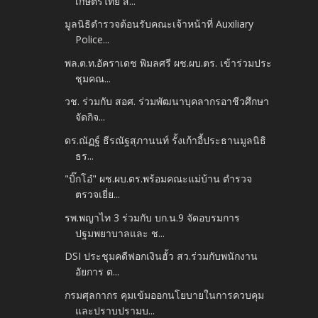
เกษตรไทย ส...
มูลนิธิตำรวจต้อนรับคณะเจ้าหน้าที่ Auxiliary
Police...
พล.ต.ท.อัคราเดช พิมลศรี ผช.ผบ.ตร. เข้าร่วมประ
ชุมคณ...
วช. ร่วมกับ สอศ. ร่วมพัฒนาบุคลากรอาชีวศึกษา
จัดกิจ...
ดร.ณัฏฐ์ ธีรณัฐสุภานนท์ รั้งเก้าอี้ประธานมูลนิธิ
ธร...
"บิ๊กโอ๋" ผช.ผบ.ตร.พร้อมคณะแม่บ้าน ตำรวจ
ตรวจเยี่ย...
รพ.พญาไท 3 ร่วมกับ บก.น.9 จัดอบรมการ
ปฐมพยาบาลและ ช...
DSI ประชุมคดีฟอกเงินฮั้ว สว.ร่วมกับพนักงาน
อัยการ ต...
กรมศุลกากร คุมเข้มออกนโยบายในการควบคุม
และปราบปรามบ...