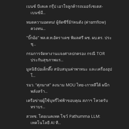
เบนซ์ บีเคเค กรุ๊ป เอาใจลูกค้ารถเมอร์เซเดส-
เบนซ์มื...
หมดความอดทน! ผู้จัดซีรี่ย์Yคนดัง (ค่ายmflow)
ควงทน...
"บิ๊กอ้อ" พล.ต.ท.อัคราเดช พิมลศรี ผช. ผบ.ตร. ประ
ชุ...
กรมการจัดหางานแจงศาลปกครอง กรณี TOR
ประกันสุขภาพแร...
มูลนิธิป่อเต็กตึ๊ง สนับสนุนค่าพาหนะ และเครื่องอุป
โ...
รมว. “ศุภมาส” ลงนาม MOU ไทย-เกาหลีใต้ ผนึก
พลังสร้า...
เครือข่ายผู้ใช้บุหรี่ไฟฟ้าขอบคุณ สภาฯ โหวตรับ
ทราบร...
สวทช. โดยเนคเทค โชว์ Pathumma LLM:
เทคโนโลยี AI ที...