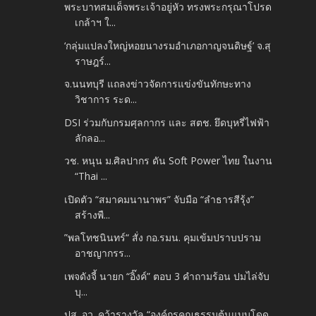
พระบาทสมเด็จพระเจ้าอยู่หัว ทรงพระกรุณาโปรด
เกล้าฯ ใ...
‘กลุ่มแปลงใหญ่หอยนางรมอําเภอกาญจนดิษฐ์’ จ.สุ
ราษฎร์...
จ.นนทบุรี แถลงข่าวจัดการแข่งขันทักษะทาง
วิชาการ ระด...
DSI ร่วมกับกรมศุลกากร และ สตช. ยึดบุหรี่ไฟฟ้า
ลักลอ...
วช. หนุน ม.ศิลปากร ดัน Soft Power ไทย ในงาน
“Thai ...
เปิดตัว “สมาคมนานาพร” จับมือ “ลำธารสีรุ้ง”
สร้างพื...
”พลโทชนินทร์“ สั่ง กอ.รมน. คุมเข้มปราบปราม
อาชญากรร...
เพจดังจี้ นายก “อิ๊งค์” ตอบ 3 คำถามร้อน ปมไล่จับ
บุ...
ปส. อว. คว้ารางวัล “องค์กรคุณธรรมต้นแบบโดด