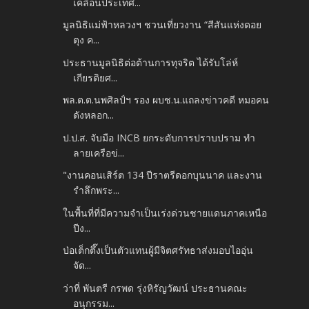
เคลื่อนประเทศ...
มูลนิธิแม่ฟ้าหลวงฯ ชวนเที่ยวงาน “สีสันแห่งดอย
ตุง ค...
ประธานมูลนิธิต่อต้านการทุจริต ได้รับโล่ห์
เกียรติยศ...
พล.ต.ต.นพศิลป์ฯ รอง ผบช.น.แถลงข่าวคดี หมอคน
ดังหลอก...
ป.ป.ส. จับมือ INCB ยกระดับการปราบปราม ทำ
ลายเครือข่...
"งานคอนเสิร์ต 134 ปีราตรีดอกบุนนาค และงาน
รำลึกพระ...
ในพื้นที่ที่มีความจำเป็นเร่งด่วนชายแดนภาคเหนือ
ปีง...
ป่อเต็กตึ๊งเป็นตัวแทนผู้มีจิตศรัทธาส่งมอบไออุ่น
จัด...
ว่าที่ พันตรี กรพด รุ่งหิรัญวัฒน์ ประธานคณะ
อนุกรรม...