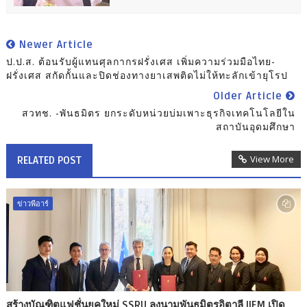
Newer Article
ป.ป.ส. ต้อนรับผู้แทนศุลกากรฝรั่งเศส เพิ่มความร่วมมือไทย-
ฝรั่งเศส สกัดกั้นและปิดช่องทางยาเสพติดไม่ให้ทะลักเข้ายุโรป
Older Article
สวทช. -พันธมิตร ยกระดับหน่วยบ่มเพาะธุรกิจเทคโนโลยีใน
สถาบันอุดมศึกษา
View More
RELATED POST
ข่าวพีอาร์
สร้างบัณฑิตแฟชั่นยุคใหม่ SSRU ลงนามพันธมิตรอิตาลี IIFM เปิด