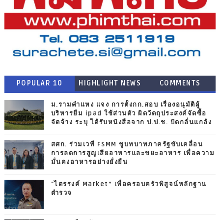
POPULAR 10
HIGHLIGHT NEWS
COMMENTS
ม.รามคำแหง แจง การตั้งกก.สอบ เรื่องอนุมัติผู้
บริหารยืม ipad ใช้ส่วนตัว ผิดวัตถุประสงค์จัดซื้อ
จัดจ้าง ระบุ ได้รับหนังสือจาก ป.ป.ช. ปัดกลั่นแกล้ง
สศก. ร่วมเวที FSMM ชูบทบาทภาครัฐขับเคลื่อน
การลดการสูญเสียอาหารและขยะอาหาร เพื่อความ
มั่นคงอาหารอย่างยั่งยืน
"ไตรรงค์ Market” เพื่อครอบครัวพิสูจน์หลักฐาน
ตำรวจ