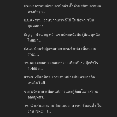
ประมงตราดปล่อยปลานักล่า ตั้งด่านสกัดปลาหมอ
คางดำรุก...
ป.ป.ส.-สตม. รวบชาวเกาหลีใต้ ในข้อหา “เป็น
บุคคลต่าง...
ปัญญา ชำนาญ คว้าแชมป์คอหนังพันธุ์อึด...ดูหนัง
ไทยมา...
ป.ป.ส. ต้อนรับผู้แทนศุลกากรฝรั่งเศส เพิ่มความ
ร่วมม...
“อมตะ”เผยผลประกอบการ 9 เดือนปี 67 บุ๊กกำไร
1,460 ล...
สวทช. -พันธมิตร ยกระดับหน่วยบ่มเพาะธุรกิจ
เทคโนโลยี...
ชมรมจิตอาสาเพื่อคนพิการและผู้ด้อยโอกาสร่วม
ออกบูทสร...
วช. นำเสนอผลงาน ต้นแบบอาคารคาร์บอนต่ำ ใน
งาน NRCT T...