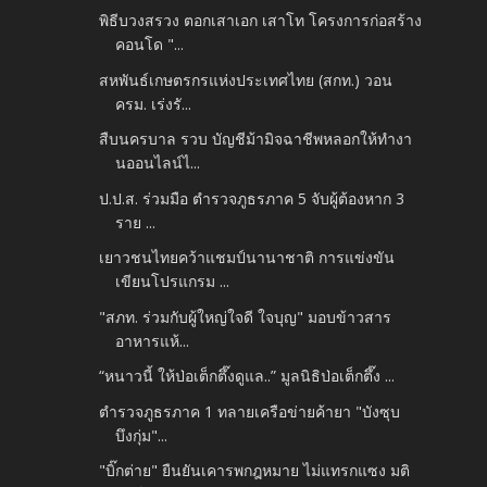
พิธีบวงสรวง ตอกเสาเอก เสาโท โครงการก่อสร้าง
คอนโด "...
สหพันธ์เกษตรกรแห่งประเทศไทย (สกท.) วอน
ครม. เร่งรั...
สืบนครบาล รวบ บัญชีม้ามิจฉาชีพหลอกให้ทำงา
นออนไลน์ไ...
ป.ป.ส. ร่วมมือ ตำรวจภูธรภาค 5 จับผู้ต้องหาก 3
ราย ...
เยาวชนไทยคว้าแชมป์นานาชาติ การแข่งขัน
เขียนโปรแกรม ...
"สภท. ร่วมกับผู้ใหญ่ใจดี ใจบุญ" มอบข้าวสาร
อาหารแห้...
“หนาวนี้ ให้ป่อเต็กตึ๊งดูแล..” มูลนิธิป่อเต็กตึ๊ง ...
ตำรวจภูธรภาค 1 ทลายเครือข่ายค้ายา "บังซุบ
บึงกุ่ม"...
"บิ๊กต่าย" ยืนยันเคารพกฎหมาย ไม่แทรกแซง มติ