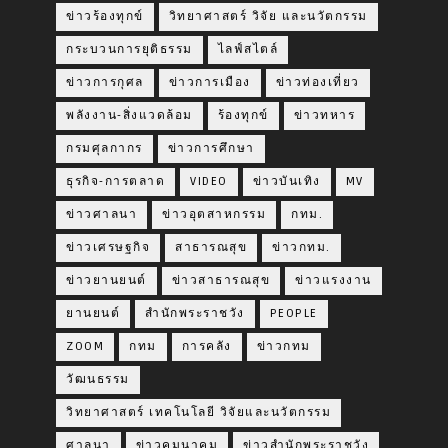
ข่าวร้องทุกข์
วิทยาศาสตร์ วิจัย และนวัตกรรม
กระบวนการยุติธรรม
ไลฟ์สไตล์
ข่าวการกุศล
ข่าวการเมือง
ข่าวท่องเที่ยว
พลังงาน-สิ่งแวดล้อม
ร้องทุกข์
ข่าวทหาร
กรมศุลกากร
ข่าวการศึกษา
ธุรกิจ-การตลาด
VIDEO
ข่าวบันเทิง
MV
ข่าวศาลนา
ข่าวอุตสาหกรรม
กทม.
ข่าวเศรษฐกิจ
สาธารณสุข
ข่าวกทม.
ข่าวยานยนต์
ข่าวสาธารณสุข
ข่าวแรงงาน
ยานยนต์
สำนักพระราชวัง
PEOPLE
ZOOM
กทม
การคลัง
ข่าวกทม
วัฒนธรรม
วิทยาศาสตร์ เทคโนโลยี วิจัยและนวัตกรรม
ศาลนา
ข่าวคมนาคม
ข่าวสำนักพระราชวัง