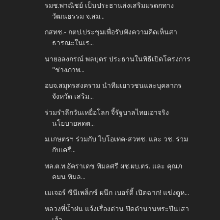
รมช.พาณิชย์ เป็นประธานส่งเสริมมรดกทาง
วัฒนธรรม จ.สม...
กสทช.- กตป.ประชุมเพื่อรับฟังความคิดเห็นสา
ธารณะในเร...
นายอลงกรณ์ พลบุตร ประธานในพิธีเปิดโครงการ
"ช่างภาพ...
อบจ.สมุทรสงคราม นำทีมเยาวชนและบุคลากร
จังหวัด เสริม...
ร่วมรำลึกวันเหยื่อโลก จี้รัฐบาลไทยเอาจริง
นโยบายลดต...
ม.เกษตรฯ ร่วมกับ ไบโอเทค-สวทช. และ วช. ร่วม
กับเครื...
พล.ต.ท.อัคราเดช พิมลศรี ผช.ผบ.ตร. และ คุณภ
คมน พิมล...
เมเจอร์ ซีนีเพล็กซ์ ผนึก เบอร์ดี้ เปิดฉาก! แข่งดูห...
หลวงพี่น้ำฝน แจ้งเรื่องด่วน ปิดตำนานพระปีนเสา
เจ้า...