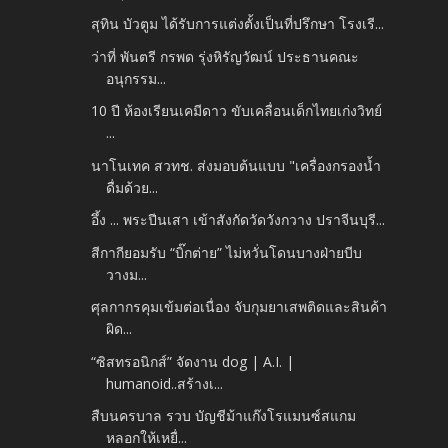
สุทิน บัวตูม ได้รับการแต่งตั้งเป็นที่ปรึกษา โรงเรี...
ว่าที่ พันตรี กรพด รุ่งหิรัญวัฒน์ ประธานคณะ
อนุกรรม...
10 ปี ห้องเรียนเคมีดาว ขับเคลื่อนเด็กไทยเก่งวิทย์
...
นาโนเทค สวทช. ส่งมอบต้นแบบ "เครื่องกรองน้ำ
ดื่มด้วย...
อึ้ง ... พระปีนเสา เข้าสังกัดวัดวังกวาง ปราจีนบุรี...
สีกากียอมรับ “บิ๊กต่าย” ไม่หวั่นโดนบางฝ่ายบีบ
วางม...
ศุลกากรคุมเข้มต่อเนื่อง จับกุมยาเสพติดและสินค้า
ผิด...
“ซิสทรอนิกส์” จัดงาน dog | A.I. |
humanoid..สร้างเ...
สืบนครบาล รวบ บัญชีม้าแก๊งโรแมนซ์สแกม
หลอกให้เหยื่...