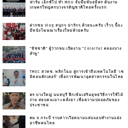
ฟาร์ม เอ็กซ์โป ทำ MOU จับมือพันธมิตร ดันงาน
เกษตรใหญ่ครบวงจรสัญชาติไทยครั้งแรก
ฝากชม Vlog สนุกๆ น่ารักๆ ด้วยนะครับ เร็วๆ นี้จะ
มีหนังโฆษณาเรื่องใหม่ด้วยครับ
"ชัชชาติ" ผู้ว่ากทม.เปิดงาน “Colorful คลองบาง
ลำพู”
TMEC สวทช. พลิกโฉม สู่การเข้าถึงเทคโนโลยี ‘เซ
มิคอนดักเตอร์’ เพื่อการพัฒนาอุตสาหกรรมในไทย
ตร.บางใหญ่ นนทบุรี ฝึกเข้มเสริมยุทธวิธีการใช้ไม้
ง่าม สยบคนเมา+คลั่งยา เพื่อความปลอดภัยของ
ประชาชน
ตม.จ.กระบี่ รวบสาวเวียดนามแสบแอบทำงานแย่ง
อาชีพคนไทย