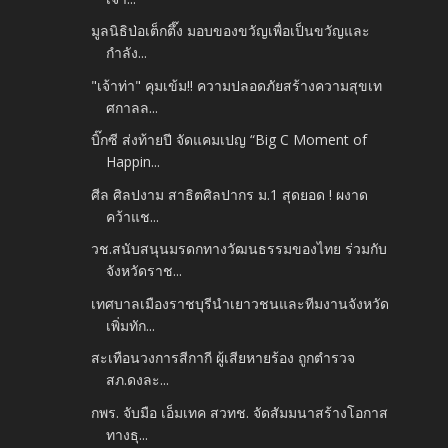
มูลนิธิป่อเต็กตึ๊ง มอบของขวัญเพื่อเป็นขวัญและ
กำลัง...
"เจ้าท่า" คุมเข้ม!! ความปลอดภัยสร้างความสุขเท
ศกาลล...
บิ๊กซี ส่งท้ายปี จัดแคมเปญ “Big C Moment of
Happin...
ศีล ศิลปงาม สาธิตศิลปากร ม.1 สุดยอด ! ผงาด
คว้าแช...
วช.สนับสนุนมรดกทางวัฒนธรรมของไทย ร่วมกับ
จังหวัดราช...
เทศบาลเมืองราชบุรีนำเยาวชนและทีมงานจังหวัด
เพิ่มทัก...
สะเทือนวงการสีกากี ผู้เสียหายร้อง ถูกตำรวจ
สภ.ดงละ...
กพร. จับมือ เอ็มเทค สวทช. จัดสัมมนาสร้างโอกาส
ทางธุ...