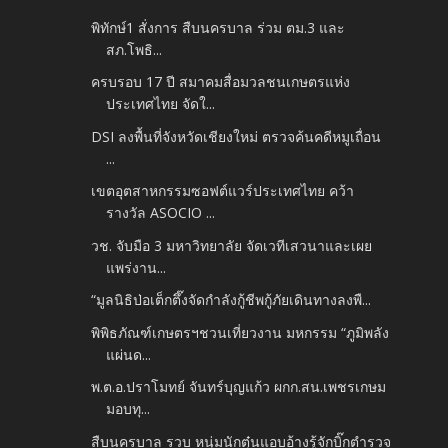
พิทักษ์1 สั่งการ สืบนครบาล ร่วม ตม.3 และ
สภ.โพธิ...
ครบรอบ 17 ปี สมาคมสื่อมวลชนเกษตรแห่ง
ประเทศไทย จัดใ...
DSI ลงพื้นที่จังหวัดเชียงใหม่ ตรวจค้นคดีหมูเถื่อน
...
เขตอุตสาหกรรมซอฟต์แวร์ประเทศไทย คว้า
รางวัล ASOCIO ...
วช. จับมือ 3 มหาวิทยาลัย จัดเวทีเสวนาและเผย
แพร่งาน...
“มูลนิธิป่อเต็กตึ๊งจัดกำลังกู้ชีพกู้ภัยเดินทางลงพื...
พิพิธภัณฑ์เกษตรฯชวนเที่ยวงาน มหกรรม “ภูมิพลัง
แผ่นด...
พ.ต.อ.ปราโมทย์ จันทร์บุญแก้ว ผกก.สน.เพชรเกษม
มอบทุ...
สืบนครบาล รวบ หนุ่มนักตุ๋นแอบอ้างรู้จักบิ๊กตำรวจ