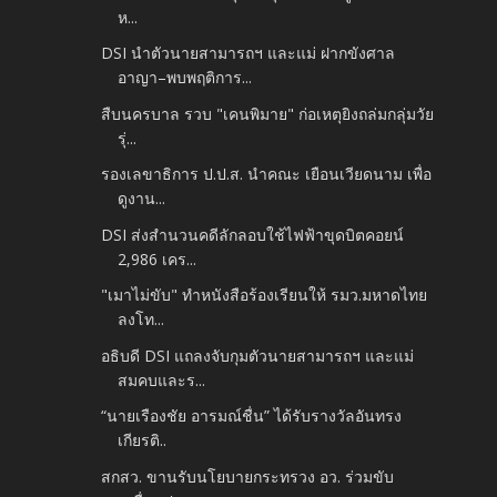
ห...
DSI นำตัวนายสามารถฯ และแม่ ฝากขังศาล
อาญา–พบพฤติการ...
สืบนครบาล รวบ "เคนพิมาย" ก่อเหตุยิงถล่มกลุ่มวัย
รุ่...
รองเลขาธิการ ป.ป.ส. นำคณะ เยือนเวียดนาม เพื่อ
ดูงาน...
DSI ส่งสำนวนคดีลักลอบใช้ไฟฟ้าขุดบิตคอยน์
2,986 เคร...
"เมาไม่ขับ" ทำหนังสือร้องเรียนให้ รมว.มหาดไทย
ลงโท...
อธิบดี DSI แถลงจับกุมตัวนายสามารถฯ และแม่
สมคบและร...
“นายเรืองชัย อารมณ์ชื่น” ได้รับรางวัลอันทรง
เกียรติ..
สกสว. ขานรับนโยบายกระทรวง อว. ร่วมขับ