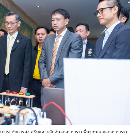
็นการยกระดับการส่งเสริมและผลักดันอุตสาหกรรมพื้นฐานและอุตสาหกรรม