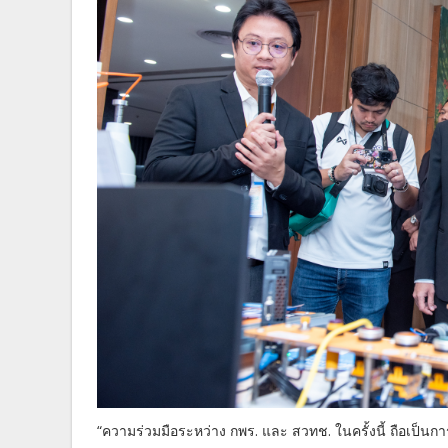
“ความร่วมมือระหว่าง กพร. และ สวทช. ในครั้งนี้ ถือเป