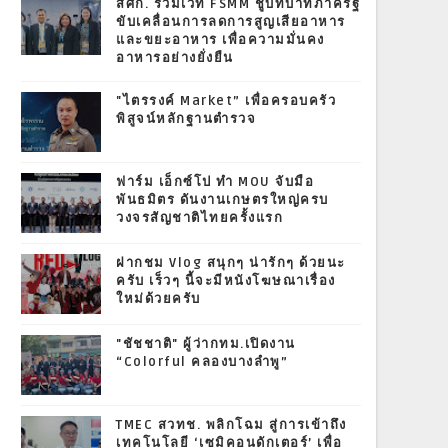
สศก. ร่วมเวที FSMM ชูบทบาทภาครัฐ
ขับเคลื่อนการลดการสูญเสียอาหาร
และขยะอาหาร เพื่อความมั่นคง
อาหารอย่างยั่งยืน
"ไตรรงค์ Market” เพื่อครอบครัว
พิสูจน์หลักฐานตำรวจ
ฟาร์ม เอ็กซ์โป ทำ MOU จับมือ
พันธมิตร ดันงานเกษตรใหญ่ครบ
วงจรสัญชาติไทยครั้งแรก
ฝากชม Vlog สนุกๆ น่ารักๆ ด้วยนะ
ครับ เร็วๆ นี้จะมีหนังโฆษณาเรื่อง
ใหม่ด้วยครับ
"ชัชชาติ" ผู้ว่ากทม.เปิดงาน
“Colorful คลองบางลำพู”
TMEC สวทช. พลิกโฉม สู่การเข้าถึง
เทคโนโลยี ‘เซมิคอนดักเตอร์’ เพื่อ