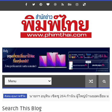
นายกฯ อนุทิน เชิดชู 264 กำนัน ผู้ใหญ่บ้านยอดเยี่ยม มอบแหนบทองคำ “รา
Search This Blog