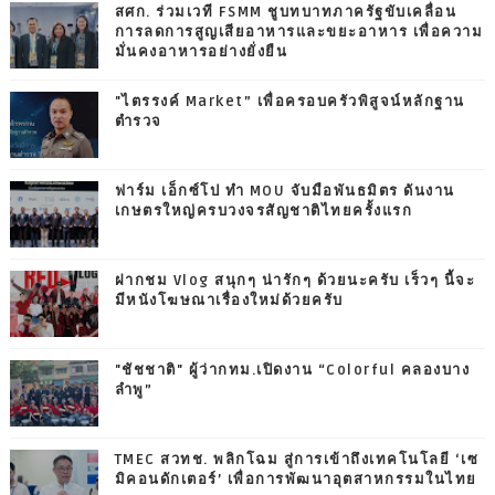
สศก. ร่วมเวที FSMM ชูบทบาทภาครัฐขับเคลื่อน
การลดการสูญเสียอาหารและขยะอาหาร เพื่อความ
มั่นคงอาหารอย่างยั่งยืน
"ไตรรงค์ Market” เพื่อครอบครัวพิสูจน์หลักฐาน
ตำรวจ
ฟาร์ม เอ็กซ์โป ทำ MOU จับมือพันธมิตร ดันงาน
เกษตรใหญ่ครบวงจรสัญชาติไทยครั้งแรก
ฝากชม Vlog สนุกๆ น่ารักๆ ด้วยนะครับ เร็วๆ นี้จะ
มีหนังโฆษณาเรื่องใหม่ด้วยครับ
"ชัชชาติ" ผู้ว่ากทม.เปิดงาน “Colorful คลองบาง
ลำพู”
TMEC สวทช. พลิกโฉม สู่การเข้าถึงเทคโนโลยี ‘เซ
มิคอนดักเตอร์’ เพื่อการพัฒนาอุตสาหกรรมในไทย