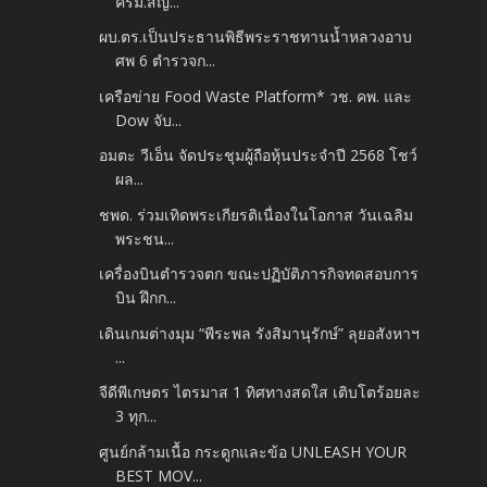
ครม.สัญ...
ผบ.ตร.เป็นประธานพิธีพระราชทานน้ำหลวงอาบ
ศพ 6 ตำรวจก...
เครือข่าย Food Waste Platform* วช. คพ. และ
Dow จับ...
อมตะ วีเอ็น จัดประชุมผู้ถือหุ้นประจำปี 2568 โชว์
ผล...
ชพด. ร่วมเทิดพระเกียรติเนื่องในโอกาส วันเฉลิม
พระชน...
เครื่องบินตำรวจตก ขณะปฏิบัติภารกิจทดสอบการ
บิน ฝึกก...
เดินเกมต่างมุม “พีระพล รังสิมานุรักษ์” ลุยอสังหาฯ
...
จีดีพีเกษตร ไตรมาส 1 ทิศทางสดใส เติบโตร้อยละ
3 ทุก...
ศูนย์กล้ามเนื้อ กระดูกและข้อ UNLEASH YOUR
BEST MOV...