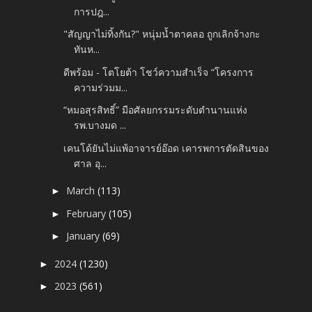
การปฎ...
"สัญญาไม่ทิ้งกัน?" หนุ่มน้ำตาคลอ ถูกเลิกจ้างกะ
ทันห...
ดีพร้อม - โตโยต้า โชว์ความสำเร็จ “โครงการ
ความร่วมม...
“หมอสุรสิทธิ์” มือศัลยกรรมระดับตำนานแห่ง
รพ.บางมด ...
เคนโด้ยันไม่แพ้อาจารย์อ๊อด เคารพการตัดสินของ
ศาล อุ...
March
(113)
►
February
(105)
►
January
(69)
►
2024
(1230)
►
2023
(561)
►