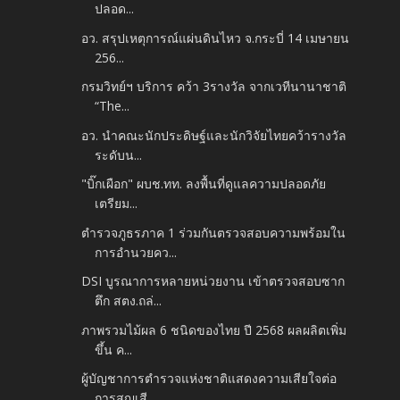
ปลอด...
อว. สรุปเหตุการณ์แผ่นดินไหว จ.กระบี่ 14 เมษายน
256...
กรมวิทย์ฯ บริการ คว้า 3รางวัล จากเวทีนานาชาติ
“The...
อว. นำคณะนักประดิษฐ์และนักวิจัยไทยคว้ารางวัล
ระดับน...
"บิ๊กเผือก" ผบช.ทท. ลงพื้นที่ดูแลความปลอดภัย
เตรียม...
ตำรวจภูธรภาค 1 ร่วมกันตรวจสอบความพร้อมใน
การอำนวยคว...
DSI บูรณาการหลายหน่วยงาน เข้าตรวจสอบซาก
ตึก สตง.ถล่...
ภาพรวมไม้ผล 6 ชนิดของไทย ปี 2568 ผลผลิตเพิ่ม
ขึ้น ค...
ผู้บัญชาการตำรวจแห่งชาติแสดงความเสียใจต่อ
การสูญเสี...