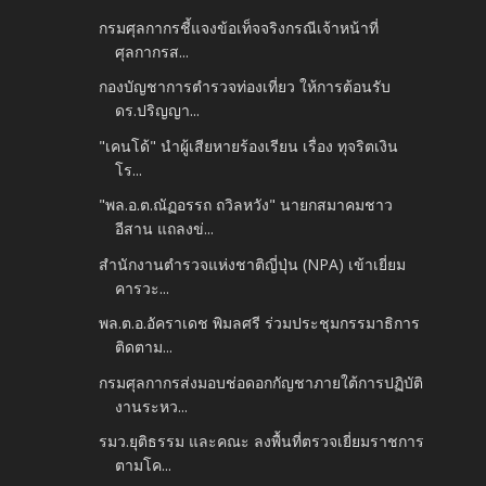
กรมศุลกากรชี้แจงข้อเท็จจริงกรณีเจ้าหน้าที่
ศุลกากรส...
กองบัญชาการตำรวจท่องเที่ยว ให้การต้อนรับ
ดร.ปริญญา...
"เคนโด้" นำผู้เสียหายร้องเรียน เรื่อง ทุจริตเงิน
โร...
"พล.อ.ต.ณัฏอรรถ ถวิลหวัง" นายกสมาคมชาว
อีสาน แถลงข่...
สำนักงานตำรวจแห่งชาติญี่ปุ่น (NPA) เข้าเยี่ยม
คารวะ...
พล.ต.อ.อัคราเดช พิมลศรี ร่วมประชุมกรรมาธิการ
ติดตาม...
กรมศุลกากรส่งมอบช่อดอกกัญชาภายใต้การปฏิบัติ
งานระหว...
รมว.ยุติธรรม และคณะ ลงพื้นที่ตรวจเยี่ยมราชการ
ตามโค...