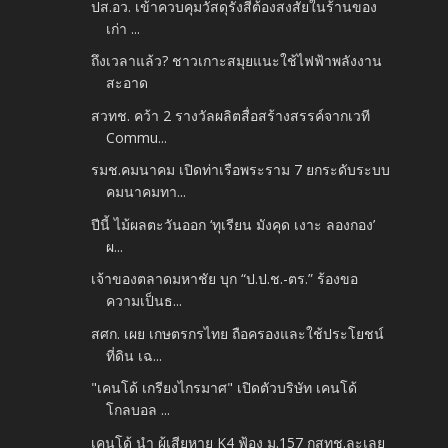
ปส.อว. เข้าควบคุมวัสดุรังสีต้องสงสัยในร้านของ
เก่า ...
ถึงเวลาแล้ว? ชาวเกาะสมุยแนะใช้ไฟฟ้าพลังงาน
สะอาด
สวทช. คว้า 2 รางวัลผลิตสื่อสร้างสรรค์จากเวที
Commu...
รมช.คมนาคม เปิดท่าเรือพระราม 7 ยกระดับระบบ
คมนาคมทา...
ปีนี้ ไม้ผลตะวันออก ‘ทุเรียน มังคุด เงาะ ลองกอง’
ผ...
เจ้าของตลาดมหาชัย บุก “ป.ป.ช.-ตร.” ร้องขอ
ความเป็นธ...
สศก. เผย เกษตรกรไทย ถือครองและใช้ประโยชน์
ที่ดิน เฉ...
"เคนโด้ เกรียงไกรมาศ" เปิดตัวบริษัท เคนโด้
โกลบอล ...
เคนโด้ นำ ผู้เสียหาย K4 ฟ้อง ม.157 กสทช.ละเลย