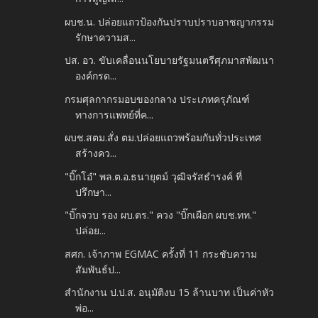
ผบช.น. ปล่อยแถวป้องกันปราบปราบอาชญากรรม
รักษาความส...
ปส. อว. ขับเคลื่อนนโยบายรัฐมนตรีศุภมาสพัฒนา
องค์กรด...
กรมศุลกากรมอบของกลาง ประเภทครุภัณฑ์
ทางการแพทย์ที่ค...
ผบช.สตม.สั่ง ตม.ปล่อยแถวพร้อมกันทั่วประเทศ
สร้างคว...
"บิ๊กโอ๋" พล.ต.อ.ธนายุตม์ วุฒิจรัสธำรงค์ ที่
ปรึกษา...
"บิ๊กจวบ รอง ผบ.ตร." ควง "บิ๊กเผือก ผบช.ทท."
ปล่อย...
สศก. เจ้าภาพ EGMAC ครั้งที่ 11 กระชับความ
สัมพันธ์ป...
สำนักงาน ป.ป.ส. อนุมัติงบ 15 ล้านบาท เป็นค่าหัว
พ่อ...