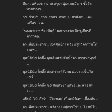
สืบสวนห้วยขวาง ตะครุบหนุ่มแดนมังกร ซิ่งอัล
พาดท่องร...
วช. ร่วมกับ สวก. สกสว. ภาคประชาสังคม และ
เครือข่ายน...
”รองนายกฯ พีระพันธุ์“ มอบรางวัลเชิดชูเกียรติ
ตำรวจต...
อว.เพื่อประชาชน เปิดศูนย์การเรียนรู้นวัตกรรมโด
รนเพ...
มูลนิธิป่อเต็กตึ๊ง ลุยเดินสายซับน้ำตา บรรเทาทุกข์
...
มูลนิธิป่อเต็กตึ๊ง สงเคราะห์สังคม มอบรถเข็นวีล
แชร์...
มูลนิธิป่อเต็กตึ๊ง ขอเชิญศิษยานุศิษย์และสาธุชน
ร่ว...
อธิบดี DSI สั่งรับ “Zipmax” เป็นคดีพิเศษ เบื้องต้น...
อว.เพื่อประชาชน นวัตกรรมสู่การใช้ประโยชน์ใน