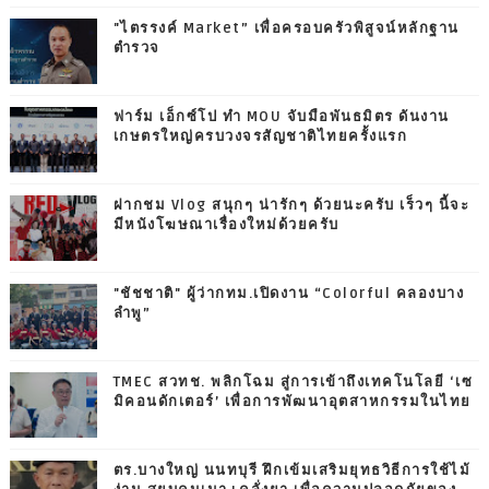
"ไตรรงค์ Market” เพื่อครอบครัวพิสูจน์หลักฐาน
ตำรวจ
ฟาร์ม เอ็กซ์โป ทำ MOU จับมือพันธมิตร ดันงาน
เกษตรใหญ่ครบวงจรสัญชาติไทยครั้งแรก
ฝากชม Vlog สนุกๆ น่ารักๆ ด้วยนะครับ เร็วๆ นี้จะ
มีหนังโฆษณาเรื่องใหม่ด้วยครับ
"ชัชชาติ" ผู้ว่ากทม.เปิดงาน “Colorful คลองบาง
ลำพู”
TMEC สวทช. พลิกโฉม สู่การเข้าถึงเทคโนโลยี ‘เซ
มิคอนดักเตอร์’ เพื่อการพัฒนาอุตสาหกรรมในไทย
ตร.บางใหญ่ นนทบุรี ฝึกเข้มเสริมยุทธวิธีการใช้ไม้