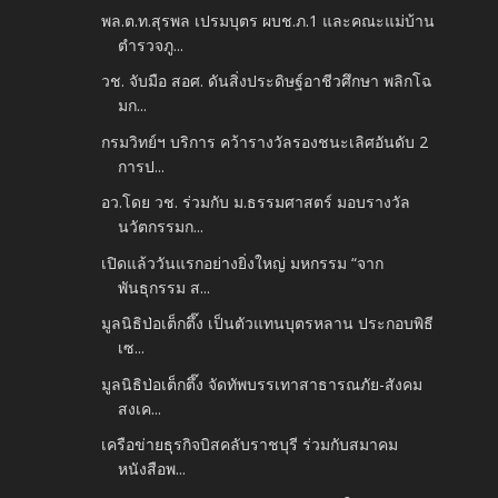
พล.ต.ท.สุรพล เปรมบุตร ผบช.ภ.1 และคณะแม่บ้าน
ตำรวจภู...
วช. จับมือ สอศ. ดันสิ่งประดิษฐ์อาชีวศึกษา พลิกโฉ
มก...
กรมวิทย์ฯ บริการ คว้ารางวัลรองชนะเลิศอันดับ 2
การป...
อว.โดย วช. ร่วมกับ ม.ธรรมศาสตร์ มอบรางวัล
นวัตกรรมก...
เปิดแล้ววันแรกอย่างยิ่งใหญ่ มหกรรม “จาก
พันธุกรรม ส...
มูลนิธิป่อเต็กตึ๊ง เป็นตัวแทนบุตรหลาน ประกอบพิธี
เซ...
มูลนิธิป่อเต็กตึ๊ง จัดทัพบรรเทาสาธารณภัย-สังคม
สงเค...
เครือข่ายธุรกิจบิสคลับราชบุรี ร่วมกับสมาคม
หนังสือพ...