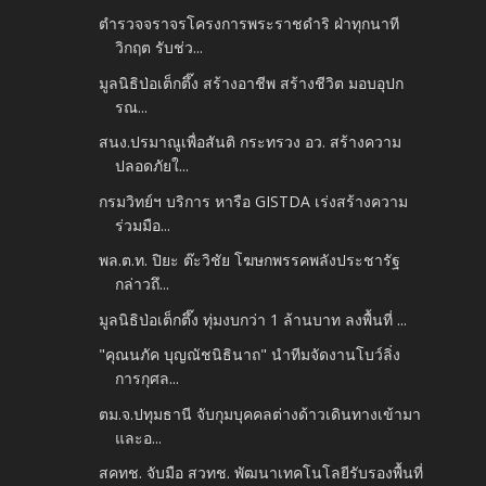
ตำรวจจราจรโครงการพระราชดำริ ฝ่าทุกนาที
วิกฤต รับช่ว...
มูลนิธิป่อเต็กตึ๊ง สร้างอาชีพ สร้างชีวิต มอบอุปก
รณ...
สนง.ปรมาณูเพื่อสันติ กระทรวง อว. สร้างความ
ปลอดภัยใ...
กรมวิทย์ฯ บริการ หารือ GISTDA เร่งสร้างความ
ร่วมมือ...
พล.ต.ท. ปิยะ ต๊ะวิชัย โฆษกพรรคพลังประชารัฐ
กล่าวถึ...
มูลนิธิป่อเต็กตึ๊ง ทุ่มงบกว่า 1 ล้านบาท ลงพื้นที่ ...
"คุณนภัค บุญณัชนิธินาถ" นำทีมจัดงานโบว์ลิ่ง
การกุศล...
ตม.จ.ปทุมธานี จับกุมบุคคลต่างด้าวเดินทางเข้ามา
และอ...
สคทช. จับมือ สวทช. พัฒนาเทคโนโลยีรับรองพื้นที่