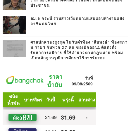
ง่าม สยบคนเมา+คลั่งยา เพื่อความปลอดภัยของ
ประชาชน
ตม.จ.กระบี่ รวบสาวเวียดนามแสบแอบทำงานแย่ง
อาชีพคนไทย
ศาลปกครองสูงสุด ไม่รับคำฟ้อง “สืบพงษ์” ฟ้องสภา
ม.รามฯ กับพวก 27 คน ขอเพิกถอนมติแต่งตั้ง
รักษาการอธิการ ชี้ใช้อำนาจตามกฎหมาย พร้อม
เปิดหลักฐานวุฒิการศึกษาไร้การรับรอง