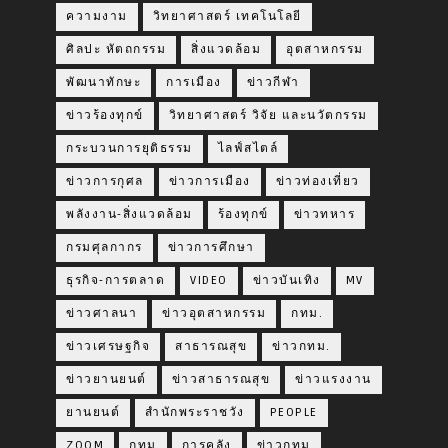
ความงาม
วิทยาศาสตร์ เทคโนโลยี
ศิลปะ หัตถกรรม
สิ่งแวดล้อม
อุตสาหกรรม
พัฒนาทักษะ
การเมือง
ข่าวกีฬา
ข่าวร้องทุกข์
วิทยาศาสตร์ วิจัย และนวัตกรรม
กระบวนการยุติธรรม
ไลฟ์สไตล์
ข่าวการกุศล
ข่าวการเมือง
ข่าวท่องเที่ยว
พลังงาน-สิ่งแวดล้อม
ร้องทุกข์
ข่าวทหาร
กรมศุลกากร
ข่าวการศึกษา
ธุรกิจ-การตลาด
VIDEO
ข่าวบันเทิง
MV
ข่าวศาลนา
ข่าวอุตสาหกรรม
กทม.
ข่าวเศรษฐกิจ
สาธารณสุข
ข่าวกทม.
ข่าวยานยนต์
ข่าวสาธารณสุข
ข่าวแรงงาน
ยานยนต์
สำนักพระราชวัง
PEOPLE
ZOOM
กทม
การคลัง
ข่าวกทม