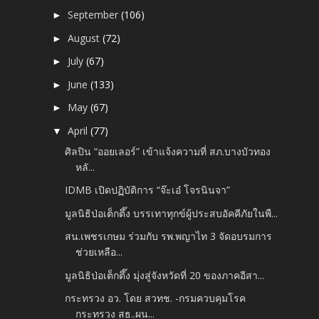
September
(106)
►
August
(72)
►
July
(67)
►
June
(133)
►
May
(67)
►
April
(77)
▼
ศิลปิน “ออยเลอร์” เข้าแจ้งความที่ สภ.บางบัวทอง
หลั...
IDMB เปิดปฏิบัติการ “จ๊ะเอ๋ โจรนินจา”
มูลนิธิป่อเต็กตึ๊ง บรรเทาทุกข์ผู้ประสบอัคคีภัยในพื...
สน.เพชรเกษม ร่วมกับ รพ.พญาไท 3 จัดอบรมการ
ช่วยเหลือ...
มูลนิธิป่อเต็กตึ๊ง มุ่งสู่จังหวัดที่ 20 ของภาคอีสา...
กระทรวง อว. โดย สวทช. -กรมควบคุมโรค
กระทรวง สธ..ผน...